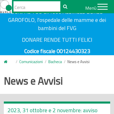
Form
Menù
S
DONA IL TUO 5x1000 ALL'IRCCS BURLO
di
Cerca
a
GAROFOLO, l'ospedale delle mamme e dei
ricerca
l
bambini del FVG
t
a
DONARE RENDE TUTTI FELICI
a
Codice fiscale 00124430323
l
c
Comunicazioni
Bacheca
News e Avvisi
o
n
News e Avvisi
t
e
n
u
t
2023, 31 ottobre e 2 novembre: avviso