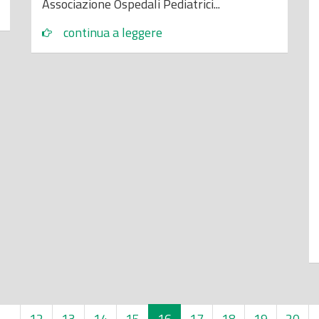
Associazione Ospedali Pediatrici...
continua a leggere
…
12
13
14
15
16
17
18
19
20