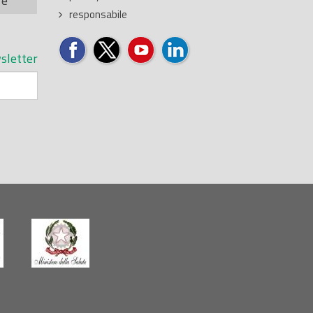
re
responsabile
sletter