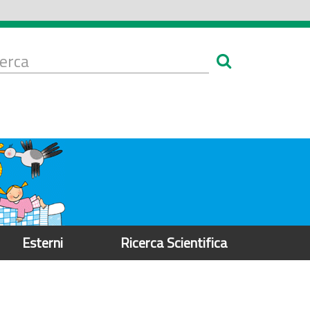
Form
i
erca
icerca
Esterni
Ricerca Scientifica