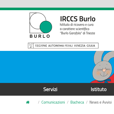
S
a
l
t
a
a
l
c
o
n
t
e
Servizi
Istituto
n
u
Comunicazioni
Bacheca
News e Avvisi
t