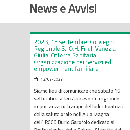
o
News e Avvisi
p
r
i
n
c
2023, 16 settembre: Convegno
i
Regionale S.I.O.H. Friuli Venezia
Giulia: Offerta Sanitaria,
p
Organizzazione dei Servizi ed
a
empowerment familiare
l
e
12/09/2023
Siamo lieti di comunicare che sabato 16
settembre si terrà un evento di grande
importanza nel campo dell'odontoiatria e
della salute orale nell’Aula Magna
dell’IRCCS Burlo Garofolo dedicato ai
Professionisti della Salute. Si tratta del