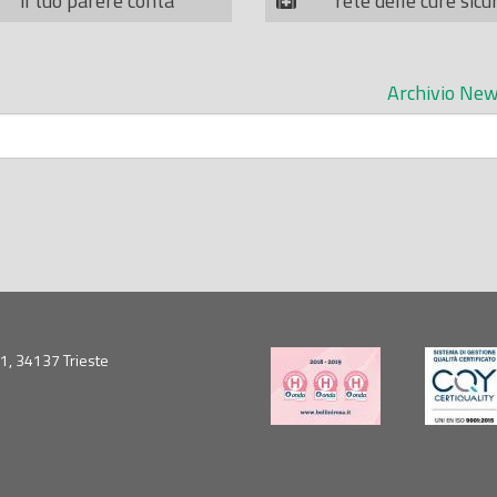
il tuo parere conta
rete delle cure sicu
Archivio New
5/1, 34137 Trieste