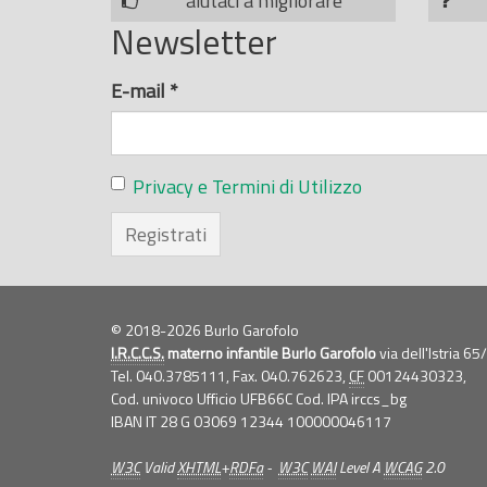
aiutaci a migliorare
Newsletter
E-mail
*
Privacy e Termini di Utilizzo
Registrati
© 2018-2026 Burlo Garofolo
I.R.C.C.S.
materno infantile Burlo Garofolo
via dell'Istria 6
Tel. 040.3785111, Fax. 040.762623,
CF
00124430323,
Cod. univoco Ufficio UFB66C Cod. IPA irccs_bg
IBAN IT 28 G 03069 12344 100000046117
W3C
Valid
XHTML
+
RDFa
-
W3C
WAI
Level A
WCAG
2.0