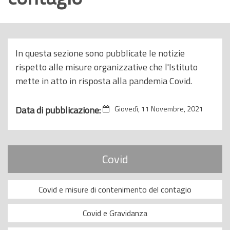
o
p
r
i
In questa sezione sono pubblicate le notizie
n
rispetto alle misure organizzative che l'Istituto
c
mette in atto in risposta alla pandemia Covid.
i
p
Data di pubblicazione:
Giovedì, 11 Novembre, 2021
a
l
e
Covid
Covid e misure di contenimento del contagio
Covid e Gravidanza