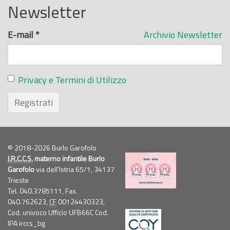
Newsletter
E-mail
*
Archivio Newsletter
Privacy e Termini di Utilizzo
Registrati
© 2018-2026 Burlo Garofolo
I.R.C.C.S.
materno infantile Burlo
Garofolo
via dell'Istria 65/1, 34137
Trieste
Tel. 040.3785111, Fax.
040.762623,
CF
00124430323,
Cod. univoco Ufficio UFB66C Cod.
IPA irccs_bg