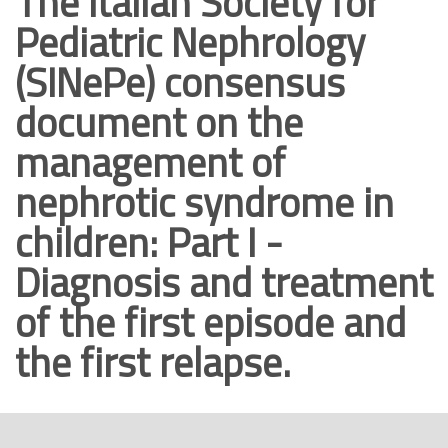
The Italian Society for
o
Pediatric Nephrology
p
(SINePe) consensus
r
i
document on the
n
management of
c
i
nephrotic syndrome in
p
children: Part I -
a
l
Diagnosis and treatment
e
of the first episode and
the first relapse.