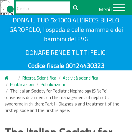
Form
Menù
di
Cerca
S
DONA IL TUO 5x1000 ALL'IRCCS BURLO
ricerca
a
GAROFOLO, l'ospedale delle mamme e dei
l
bambini del FVG
t
a
DONARE RENDE TUTTI FELICI
a
Codice fiscale 00124430323
l
c
Ricerca Scientifica
Attività scientifica
o
Pubblicazioni
Pubblicazioni
n
The Italian Society for Pediatric Nephrology (SINePe)
consensus document on the management of nephrotic
t
syndrome in children: Part I - Diagnosis and treatment of the
e
first episode and the first relapse.
n
u
t