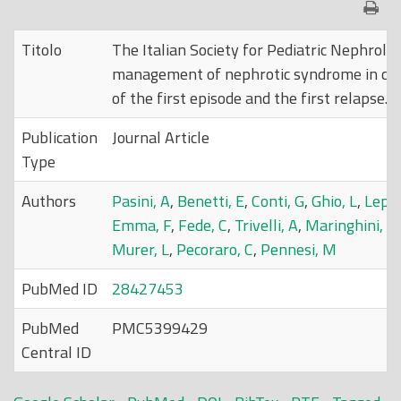
Titolo
The Italian Society for Pediatric Nephrol
management of nephrotic syndrome in chil
of the first episode and the first relapse.
Publication
Journal Article
Type
Authors
Pasini, A
,
Benetti, E
,
Conti, G
,
Ghio, L
,
Lepo
Emma, F
,
Fede, C
,
Trivelli, A
,
Maringhini, S
Murer, L
,
Pecoraro, C
,
Pennesi, M
PubMed ID
28427453
PubMed
PMC5399429
Central ID