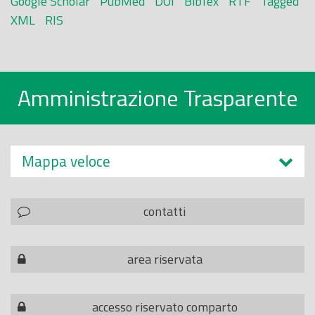
Google Scholar
PubMed
DOI
BibTex
RTF
Tagged
XML
RIS
Amministrazione Trasparente
Mappa veloce
contatti
area riservata
accesso riservato comparto