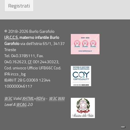
Registrati
© 2018-2026 Burlo Garofolo
I.R.C.C.S.
materno infantile Burlo
Garofolo
via dell'Istria 65/1, 34137
Trieste
Tel. 040.3785111, Fax.
040.762623,
CF
00124430323,
Cod. univoco Ufficio UFB66C Cod.
IPA irccs_bg
IBAN IT 28 G 03069 12344
100000046117
W3C
Valid
XHTML
+
RDFa
-
W3C
WAI
Level A
WCAG
2.0