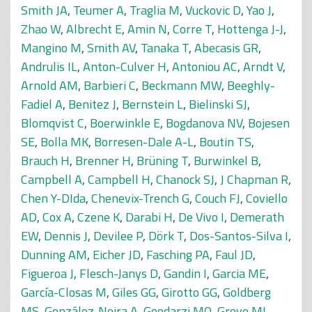
Smith JA
,
Teumer A
,
Traglia M
,
Vuckovic D
,
Yao J
,
Zhao W
,
Albrecht E
,
Amin N
,
Corre T
,
Hottenga J-J
,
Mangino M
,
Smith AV
,
Tanaka T
,
Abecasis GR
,
Andrulis IL
,
Anton-Culver H
,
Antoniou AC
,
Arndt V
,
Arnold AM
,
Barbieri C
,
Beckmann MW
,
Beeghly-
Fadiel A
,
Benitez J
,
Bernstein L
,
Bielinski SJ
,
Blomqvist C
,
Boerwinkle E
,
Bogdanova NV
,
Bojesen
SE
,
Bolla MK
,
Borresen-Dale A-L
,
Boutin TS
,
Brauch H
,
Brenner H
,
Brüning T
,
Burwinkel B
,
Campbell A
,
Campbell H
,
Chanock SJ
,
J Chapman R
,
Chen Y-DIda
,
Chenevix-Trench G
,
Couch FJ
,
Coviello
AD
,
Cox A
,
Czene K
,
Darabi H
,
De Vivo I
,
Demerath
EW
,
Dennis J
,
Devilee P
,
Dörk T
,
Dos-Santos-Silva I
,
Dunning AM
,
Eicher JD
,
Fasching PA
,
Faul JD
,
Figueroa J
,
Flesch-Janys D
,
Gandin I
,
Garcia ME
,
García-Closas M
,
Giles GG
,
Girotto GG
,
Goldberg
MS
,
González-Neira A
,
Goodarzi MO
,
Grove ML
,