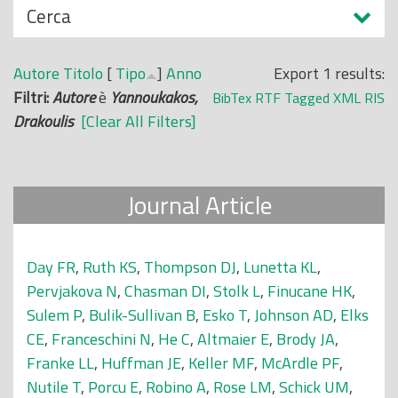
N
Cerca
o
a
p
s
r
Autore
Titolo
[
Tipo
]
Anno
Export 1 results:
c
i
Filtri:
Autore
è
Yannoukakos,
BibTex
RTF
Tagged
XML
RIS
o
n
Drakoulis
[Clear All Filters]
n
c
d
i
i
p
Journal Article
a
l
e
Day FR
,
Ruth KS
,
Thompson DJ
,
Lunetta KL
,
Pervjakova N
,
Chasman DI
,
Stolk L
,
Finucane HK
,
Sulem P
,
Bulik-Sullivan B
,
Esko T
,
Johnson AD
,
Elks
CE
,
Franceschini N
,
He C
,
Altmaier E
,
Brody JA
,
Franke LL
,
Huffman JE
,
Keller MF
,
McArdle PF
,
Nutile T
,
Porcu E
,
Robino A
,
Rose LM
,
Schick UM
,