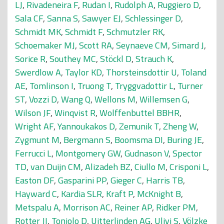
LJ
,
Rivadeneira F
,
Rudan I
,
Rudolph A
,
Ruggiero D
,
Sala CF
,
Sanna S
,
Sawyer EJ
,
Schlessinger D
,
Schmidt MK
,
Schmidt F
,
Schmutzler RK
,
Schoemaker MJ
,
Scott RA
,
Seynaeve CM
,
Simard J
,
Sorice R
,
Southey MC
,
Stöckl D
,
Strauch K
,
Swerdlow A
,
Taylor KD
,
Thorsteinsdottir U
,
Toland
AE
,
Tomlinson I
,
Truong T
,
Tryggvadottir L
,
Turner
ST
,
Vozzi D
,
Wang Q
,
Wellons M
,
Willemsen G
,
Wilson JF
,
Winqvist R
,
Wolffenbuttel BBHR
,
Wright AF
,
Yannoukakos D
,
Zemunik T
,
Zheng W
,
Zygmunt M
,
Bergmann S
,
Boomsma DI
,
Buring JE
,
Ferrucci L
,
Montgomery GW
,
Gudnason V
,
Spector
TD
,
van Duijn CM
,
Alizadeh BZ
,
Ciullo M
,
Crisponi L
,
Easton DF
,
Gasparini PP
,
Gieger C
,
Harris TB
,
Hayward C
,
Kardia SLR
,
Kraft P
,
McKnight B
,
Metspalu A
,
Morrison AC
,
Reiner AP
,
Ridker PM
,
Rotter JI
,
Toniolo D
,
Uitterlinden AG
,
Ulivi S
,
Völzke