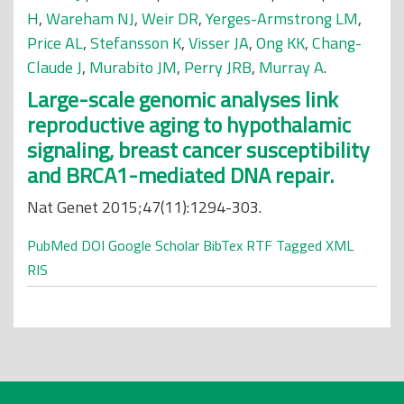
H
,
Wareham NJ
,
Weir DR
,
Yerges-Armstrong LM
,
Price AL
,
Stefansson K
,
Visser JA
,
Ong KK
,
Chang-
Claude J
,
Murabito JM
,
Perry JRB
,
Murray A
.
Large-scale genomic analyses link
reproductive aging to hypothalamic
signaling, breast cancer susceptibility
and BRCA1-mediated DNA repair.
Nat Genet 2015;47(11):1294-303.
PubMed
DOI
Google Scholar
BibTex
RTF
Tagged
XML
RIS