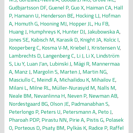
Gudbjartsson DF
,
Guenel P
,
Guo X
,
Haiman CA
,
Hall
P
,
Hamann U
,
Henderson BE
,
Hocking LJ
,
Hofman
A
,
Homuth G
,
Hooning MJ
,
Hopper JL
,
Hu FB
,
Huang J
,
Humphreys K
,
Hunter DJ
,
Jakubowska A
,
Jones SE
,
Kabisch M
,
Karasik D
,
Knight JA
,
Kolcic I
,
Kooperberg C
,
Kosma V-M
,
Kriebel J
,
Kristensen V
,
Lambrechts D
,
Langenberg C
,
Li J
,
Li X
,
Lindström
S
,
Liu Y
,
Luan J'an
,
Lubinski J
,
Mägi R
,
Mannermaa
A
,
Manz J
,
Margolin S
,
Marten J
,
Martin NG
,
Masciullo C
,
Meindl A
,
Michailidou K
,
Mihailov E
,
Milani L
,
Milne RL
,
Müller-Nurasyid M
,
Nalls M
,
Neale BM
,
Nevanlinna H
,
Neven P
,
Newman AB
,
Nordestgaard BG
,
Olson JE
,
Padmanabhan S
,
Peterlongo P
,
Peters U
,
Petersmann A
,
Peto J
,
Pharoah PDP
,
Pirastu NN
,
Pirie A
,
Pistis G
,
Polasek
O
,
Porteous D
,
Psaty BM
,
Pylkäs K
,
Radice P
,
Raffel