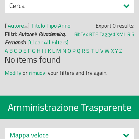
N
Cerca
o
a
p
s
r
[
Autore
]
Titolo
Tipo
Anno
Export 0 results:
c
i
Filtri:
Autore
è
Rivadeneira,
BibTex
RTF
Tagged
XML
RIS
o
n
Fernando
[Clear All Filters]
n
c
A
B
C
D
E
F
G
H
I
J
K
L
M
N
O
P
Q
R
S
T
U
V
W
X
Y
Z
d
No items found
i
i
p
Modify
or
rimuovi
your filters and try again.
a
l
e
Amministrazione Trasparente
Mappa veloce