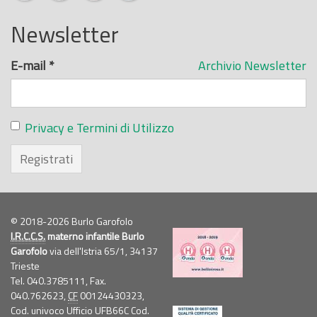
Newsletter
E-mail
*
Archivio Newsletter
Privacy e Termini di Utilizzo
Registrati
© 2018-2026 Burlo Garofolo
I.R.C.C.S.
materno infantile Burlo
Garofolo
via dell'Istria 65/1, 34137
Trieste
Tel. 040.3785111, Fax.
040.762623,
CF
00124430323,
Cod. univoco Ufficio UFB66C Cod.