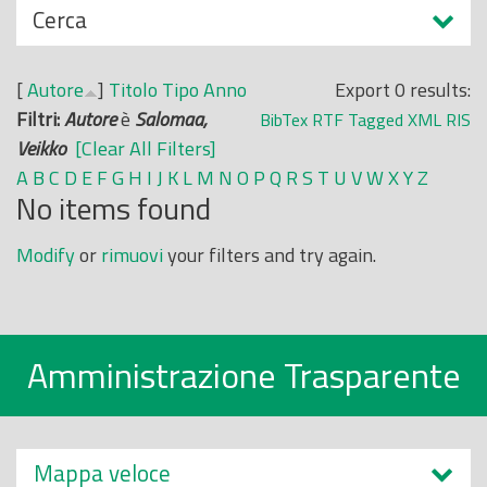
N
Cerca
o
a
p
s
r
[
Autore
]
Titolo
Tipo
Anno
Export 0 results:
c
i
Filtri:
Autore
è
Salomaa,
BibTex
RTF
Tagged
XML
RIS
o
n
Veikko
[Clear All Filters]
n
c
A
B
C
D
E
F
G
H
I
J
K
L
M
N
O
P
Q
R
S
T
U
V
W
X
Y
Z
d
No items found
i
i
p
Modify
or
rimuovi
your filters and try again.
a
l
e
Amministrazione Trasparente
Mappa veloce