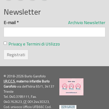
Newsletter
E-mail
*
Archivio Newsletter
Privacy e Termini di Utilizzo
Registrati
© 2018-2026 Burlo Garofolo
I.R.C.C.S.
materno infantile Burlo
Garofolo
via dell'Istria 65/1, 34137
Trieste
Tel. 040.3785111, Fax.
040.762623,
CF
00124430323,
Cod. univoco Ufficio UFB66C Cod.