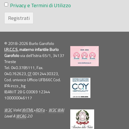
Privacy e Termini di Utilizzo
Registrati
© 2018-2026 Burlo Garofolo
I.R.C.C.S.
materno infantile Burlo
Garofolo
via dell'Istria 65/1, 34137
Trieste
Tel. 040.3785111, Fax.
040.762623,
CF
00124430323,
Cod. univoco Ufficio UFB66C Cod.
IPA irccs_bg
IBAN IT 28 G 03069 12344
100000046117
W3C
Valid
XHTML
+
RDFa
-
W3C
WAI
Level A
WCAG
2.0