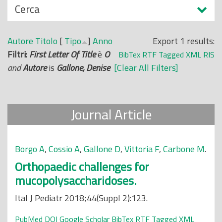
N
Cerca
o
a
p
s
r
Autore
Titolo
[
Tipo
]
Anno
Export 1 results:
c
i
Filtri:
First Letter Of Title
è
O
BibTex
RTF
Tagged
XML
RIS
o
n
and
Autore
is
Gallone, Denise
[Clear All Filters]
n
c
d
i
i
p
Journal Article
a
l
e
Borgo A
,
Cossio A
,
Gallone D
,
Vittoria F
,
Carbone M
.
Orthopaedic challenges for
mucopolysaccharidoses.
Ital J Pediatr 2018;44(Suppl 2):123.
PubMed
DOI
Google Scholar
BibTex
RTF
Tagged
XML