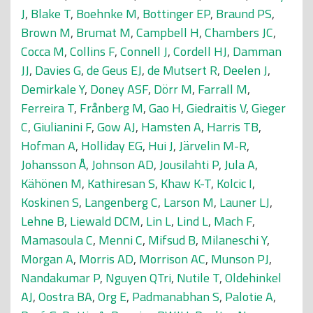
J
,
Blake T
,
Boehnke M
,
Bottinger EP
,
Braund PS
,
Brown M
,
Brumat M
,
Campbell H
,
Chambers JC
,
Cocca M
,
Collins F
,
Connell J
,
Cordell HJ
,
Damman
JJ
,
Davies G
,
de Geus EJ
,
de Mutsert R
,
Deelen J
,
Demirkale Y
,
Doney ASF
,
Dörr M
,
Farrall M
,
Ferreira T
,
Frånberg M
,
Gao H
,
Giedraitis V
,
Gieger
C
,
Giulianini F
,
Gow AJ
,
Hamsten A
,
Harris TB
,
Hofman A
,
Holliday EG
,
Hui J
,
Järvelin M-R
,
Johansson Å
,
Johnson AD
,
Jousilahti P
,
Jula A
,
Kähönen M
,
Kathiresan S
,
Khaw K-T
,
Kolcic I
,
Koskinen S
,
Langenberg C
,
Larson M
,
Launer LJ
,
Lehne B
,
Liewald DCM
,
Lin L
,
Lind L
,
Mach F
,
Mamasoula C
,
Menni C
,
Mifsud B
,
Milaneschi Y
,
Morgan A
,
Morris AD
,
Morrison AC
,
Munson PJ
,
Nandakumar P
,
Nguyen QTri
,
Nutile T
,
Oldehinkel
AJ
,
Oostra BA
,
Org E
,
Padmanabhan S
,
Palotie A
,