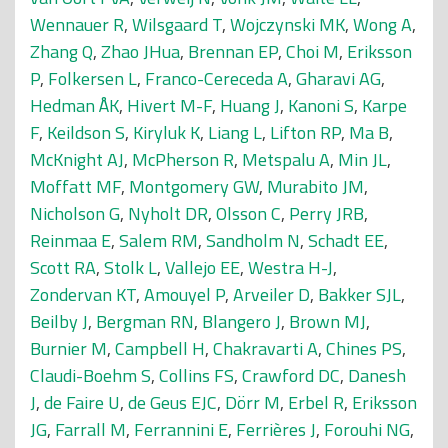
Wennauer R
,
Wilsgaard T
,
Wojczynski MK
,
Wong A
,
Zhang Q
,
Zhao JHua
,
Brennan EP
,
Choi M
,
Eriksson
P
,
Folkersen L
,
Franco-Cereceda A
,
Gharavi AG
,
Hedman ÅK
,
Hivert M-F
,
Huang J
,
Kanoni S
,
Karpe
F
,
Keildson S
,
Kiryluk K
,
Liang L
,
Lifton RP
,
Ma B
,
McKnight AJ
,
McPherson R
,
Metspalu A
,
Min JL
,
Moffatt MF
,
Montgomery GW
,
Murabito JM
,
Nicholson G
,
Nyholt DR
,
Olsson C
,
Perry JRB
,
Reinmaa E
,
Salem RM
,
Sandholm N
,
Schadt EE
,
Scott RA
,
Stolk L
,
Vallejo EE
,
Westra H-J
,
Zondervan KT
,
Amouyel P
,
Arveiler D
,
Bakker SJL
,
Beilby J
,
Bergman RN
,
Blangero J
,
Brown MJ
,
Burnier M
,
Campbell H
,
Chakravarti A
,
Chines PS
,
Claudi-Boehm S
,
Collins FS
,
Crawford DC
,
Danesh
J
,
de Faire U
,
de Geus EJC
,
Dörr M
,
Erbel R
,
Eriksson
JG
,
Farrall M
,
Ferrannini E
,
Ferrières J
,
Forouhi NG
,