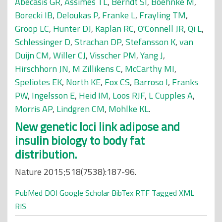
Abecasis GR
,
Assimes TL
,
Berndt SI
,
Boehnke M
,
Borecki IB
,
Deloukas P
,
Franke L
,
Frayling TM
,
Groop LC
,
Hunter DJ
,
Kaplan RC
,
O'Connell JR
,
Qi L
,
Schlessinger D
,
Strachan DP
,
Stefansson K
,
van
Duijn CM
,
Willer CJ
,
Visscher PM
,
Yang J
,
Hirschhorn JN
,
M Zillikens C
,
McCarthy MI
,
Speliotes EK
,
North KE
,
Fox CS
,
Barroso I
,
Franks
PW
,
Ingelsson E
,
Heid IM
,
Loos RJF
,
L Cupples A
,
Morris AP
,
Lindgren CM
,
Mohlke KL
.
New genetic loci link adipose and
insulin biology to body fat
distribution.
Nature 2015;518(7538):187-96.
PubMed
DOI
Google Scholar
BibTex
RTF
Tagged
XML
RIS