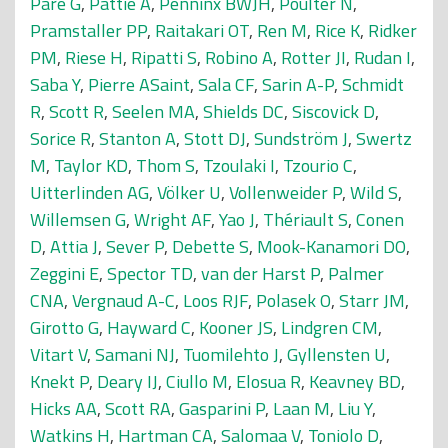
Paré G
,
Pattie A
,
Penninx BWJH
,
Poulter N
,
Pramstaller PP
,
Raitakari OT
,
Ren M
,
Rice K
,
Ridker
PM
,
Riese H
,
Ripatti S
,
Robino A
,
Rotter JI
,
Rudan I
,
Saba Y
,
Pierre ASaint
,
Sala CF
,
Sarin A-P
,
Schmidt
R
,
Scott R
,
Seelen MA
,
Shields DC
,
Siscovick D
,
Sorice R
,
Stanton A
,
Stott DJ
,
Sundström J
,
Swertz
M
,
Taylor KD
,
Thom S
,
Tzoulaki I
,
Tzourio C
,
Uitterlinden AG
,
Völker U
,
Vollenweider P
,
Wild S
,
Willemsen G
,
Wright AF
,
Yao J
,
Thériault S
,
Conen
D
,
Attia J
,
Sever P
,
Debette S
,
Mook-Kanamori DO
,
Zeggini E
,
Spector TD
,
van der Harst P
,
Palmer
CNA
,
Vergnaud A-C
,
Loos RJF
,
Polasek O
,
Starr JM
,
Girotto G
,
Hayward C
,
Kooner JS
,
Lindgren CM
,
Vitart V
,
Samani NJ
,
Tuomilehto J
,
Gyllensten U
,
Knekt P
,
Deary IJ
,
Ciullo M
,
Elosua R
,
Keavney BD
,
Hicks AA
,
Scott RA
,
Gasparini P
,
Laan M
,
Liu Y
,
Watkins H
,
Hartman CA
,
Salomaa V
,
Toniolo D
,