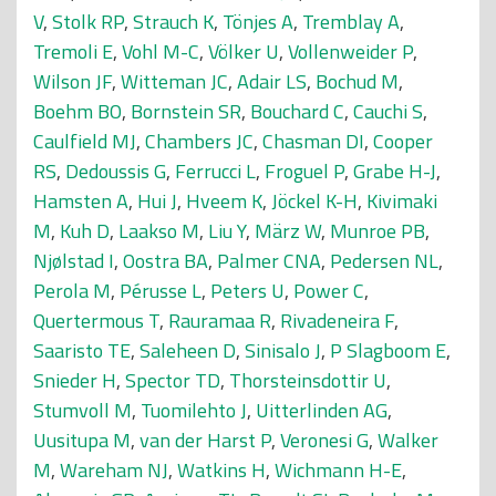
V
,
Stolk RP
,
Strauch K
,
Tönjes A
,
Tremblay A
,
Tremoli E
,
Vohl M-C
,
Völker U
,
Vollenweider P
,
Wilson JF
,
Witteman JC
,
Adair LS
,
Bochud M
,
Boehm BO
,
Bornstein SR
,
Bouchard C
,
Cauchi S
,
Caulfield MJ
,
Chambers JC
,
Chasman DI
,
Cooper
RS
,
Dedoussis G
,
Ferrucci L
,
Froguel P
,
Grabe H-J
,
Hamsten A
,
Hui J
,
Hveem K
,
Jöckel K-H
,
Kivimaki
M
,
Kuh D
,
Laakso M
,
Liu Y
,
März W
,
Munroe PB
,
Njølstad I
,
Oostra BA
,
Palmer CNA
,
Pedersen NL
,
Perola M
,
Pérusse L
,
Peters U
,
Power C
,
Quertermous T
,
Rauramaa R
,
Rivadeneira F
,
Saaristo TE
,
Saleheen D
,
Sinisalo J
,
P Slagboom E
,
Snieder H
,
Spector TD
,
Thorsteinsdottir U
,
Stumvoll M
,
Tuomilehto J
,
Uitterlinden AG
,
Uusitupa M
,
van der Harst P
,
Veronesi G
,
Walker
M
,
Wareham NJ
,
Watkins H
,
Wichmann H-E
,