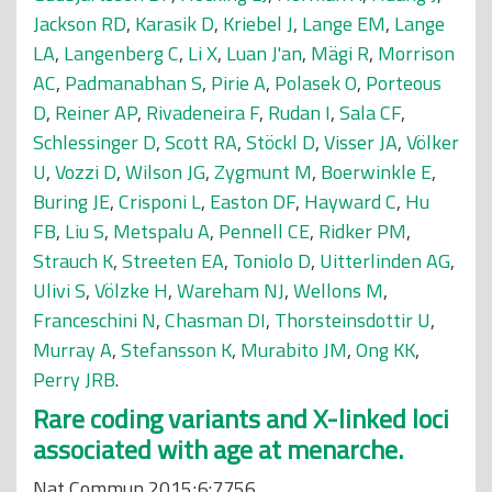
Jackson RD
,
Karasik D
,
Kriebel J
,
Lange EM
,
Lange
LA
,
Langenberg C
,
Li X
,
Luan J'an
,
Mägi R
,
Morrison
AC
,
Padmanabhan S
,
Pirie A
,
Polasek O
,
Porteous
D
,
Reiner AP
,
Rivadeneira F
,
Rudan I
,
Sala CF
,
Schlessinger D
,
Scott RA
,
Stöckl D
,
Visser JA
,
Völker
U
,
Vozzi D
,
Wilson JG
,
Zygmunt M
,
Boerwinkle E
,
Buring JE
,
Crisponi L
,
Easton DF
,
Hayward C
,
Hu
FB
,
Liu S
,
Metspalu A
,
Pennell CE
,
Ridker PM
,
Strauch K
,
Streeten EA
,
Toniolo D
,
Uitterlinden AG
,
Ulivi S
,
Völzke H
,
Wareham NJ
,
Wellons M
,
Franceschini N
,
Chasman DI
,
Thorsteinsdottir U
,
Murray A
,
Stefansson K
,
Murabito JM
,
Ong KK
,
Perry JRB
.
Rare coding variants and X-linked loci
associated with age at menarche.
Nat Commun 2015;6:7756.