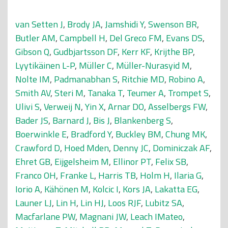
van Setten J
,
Brody JA
,
Jamshidi Y
,
Swenson BR
,
Butler AM
,
Campbell H
,
Del Greco FM
,
Evans DS
,
Gibson Q
,
Gudbjartsson DF
,
Kerr KF
,
Krijthe BP
,
Lyytikäinen L-P
,
Müller C
,
Müller-Nurasyid M
,
Nolte IM
,
Padmanabhan S
,
Ritchie MD
,
Robino A
,
Smith AV
,
Steri M
,
Tanaka T
,
Teumer A
,
Trompet S
,
Ulivi S
,
Verweij N
,
Yin X
,
Arnar DO
,
Asselbergs FW
,
Bader JS
,
Barnard J
,
Bis J
,
Blankenberg S
,
Boerwinkle E
,
Bradford Y
,
Buckley BM
,
Chung MK
,
Crawford D
,
Hoed Mden
,
Denny JC
,
Dominiczak AF
,
Ehret GB
,
Eijgelsheim M
,
Ellinor PT
,
Felix SB
,
Franco OH
,
Franke L
,
Harris TB
,
Holm H
,
Ilaria G
,
Iorio A
,
Kähönen M
,
Kolcic I
,
Kors JA
,
Lakatta EG
,
Launer LJ
,
Lin H
,
Lin HJ
,
Loos RJF
,
Lubitz SA
,
Macfarlane PW
,
Magnani JW
,
Leach IMateo
,