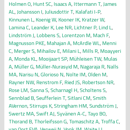
Holmen O
,
Hunt SC
,
Isaacs A
,
Ittermann T
,
James
AL
,
Johansson I
,
Juliusdottir T
,
Kalafati I-P
,
Kinnunen L
,
Koenig W
,
Kooner IK
,
Kratzer W
,
Lamina C
,
Leander K
,
Lee NR
,
Lichtner P
,
Lind L
,
Lindström J
,
Lobbens S
,
Lorentzon M
,
Mach F
,
Magnusson PKE
,
Mahajan A
,
McArdle WL
,
Menni
C
,
Merger S
,
Mihailov E
,
Milani L
,
Mills R
,
Moayyeri
A
,
Monda KL
,
Mooijaart SP
,
Mühleisen TW
,
Mulas
A
,
Müller G
,
Müller-Nurasyid M
,
Nagaraja R
,
Nalls
MA
,
Narisu N
,
Glorioso N
,
Nolte IM
,
Olden M
,
Rayner NW
,
Renstrom F
,
Ried JS
,
Robertson NR
,
Rose LM
,
Sanna S
,
Scharnagl H
,
Scholtens S
,
Sennblad B
,
Seufferlein T
,
Sitlani CM
,
Smith
AVernon
,
Stirrups K
,
Stringham HM
,
Sundström J
,
Swertz MA
,
Swift AJ
,
Syvänen A-C
,
Tayo BO
,
Thorand B
,
Thorleifsson G
,
Tomaschitz A
,
Troffa C
,
van Oort FVA
,
Verweij N
,
Vonk JM
,
Waite LL
,