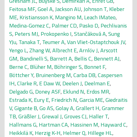
Gresham JL
,
Buyske S
,
Demirkan A
,
Ehret GB
,
Feitosa MF
,
Goel A
,
Jackson AU
,
Johnson T
,
Kleber
ME
,
Kristiansson K
,
Mangino M
,
Leach IMateo
,
Medina-Gomez C
,
Palmer CD
,
Pasko D
,
Pechlivanis
S
,
Peters MJ
,
Prokopenko I
,
Stančáková A
,
Sung
YJu
,
Tanaka T
,
Teumer A
,
Van Vliet-Ostaptchouk JV
,
Yengo L
,
Zhang W
,
Albrecht E
,
Arnlöv J
,
Arscott
GM
,
Bandinelli S
,
Barrett A
,
Bellis C
,
Bennett AJ
,
Berne C
,
Blüher M
,
Böhringer S
,
Bonnet F
,
Böttcher Y
,
Bruinenberg M
,
Carba DB
,
Caspersen
IH
,
Clarke R
,
E Daw W
,
Deelen J
,
Deelman E
,
Delgado G
,
Doney ASF
,
Eklund N
,
Erdos MR
,
Estrada K
,
Eury E
,
Friedrich N
,
Garcia ME
,
Giedraitis
V
,
Gigante B
,
Go AS
,
Golay A
,
Grallert H
,
Grammer
TB
,
Gräßler J
,
Grewal J
,
Groves CJ
,
Haller T
,
Hallmans G
,
Hartman CA
,
Hassinen M
,
Hayward C
,
Heikkilä K
,
Herzig K-H
,
Helmer Q
,
Hillege HL
,