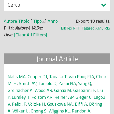
N
Cerca
o
a
p
s
r
Autore
Titolo
[
Tipo
]
Anno
Export 18 results:
c
i
Filtri:
Autore
è
Völker,
BibTex
RTF
Tagged
XML
RIS
o
n
Uwe
[Clear All Filters]
n
c
d
i
i
p
Journal Article
a
l
e
Nalls MA
,
Couper DJ
,
Tanaka T
,
van Rooij FJA
,
Chen
M-H
,
Smith AV
,
Toniolo D
,
Zakai NA
,
Yang Q
,
Greinacher A
,
Wood AR
,
Garcia M
,
Gasparini P
,
Liu
Y
,
Lumley T
,
Folsom AR
,
Reiner AP
,
Gieger C
,
Lagou
V
,
Felix JF
,
Völzke H
,
Gouskova NA
,
Biffi A
,
Döring
A
,
Völker U
,
Chong S
,
Wiggins KL
,
Rendon A
,