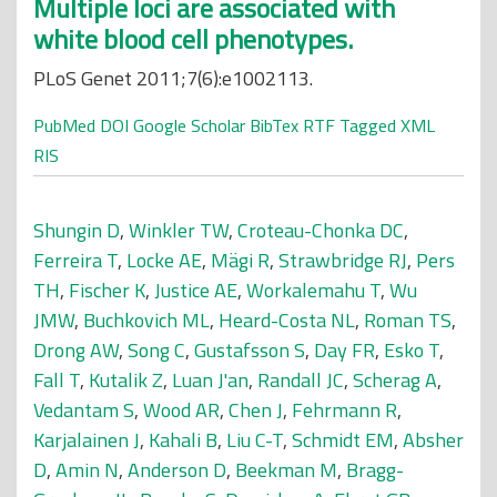
Multiple loci are associated with
white blood cell phenotypes.
PLoS Genet 2011;7(6):e1002113.
PubMed
DOI
Google Scholar
BibTex
RTF
Tagged
XML
RIS
Shungin D
,
Winkler TW
,
Croteau-Chonka DC
,
Ferreira T
,
Locke AE
,
Mägi R
,
Strawbridge RJ
,
Pers
TH
,
Fischer K
,
Justice AE
,
Workalemahu T
,
Wu
JMW
,
Buchkovich ML
,
Heard-Costa NL
,
Roman TS
,
Drong AW
,
Song C
,
Gustafsson S
,
Day FR
,
Esko T
,
Fall T
,
Kutalik Z
,
Luan J'an
,
Randall JC
,
Scherag A
,
Vedantam S
,
Wood AR
,
Chen J
,
Fehrmann R
,
Karjalainen J
,
Kahali B
,
Liu C-T
,
Schmidt EM
,
Absher
D
,
Amin N
,
Anderson D
,
Beekman M
,
Bragg-