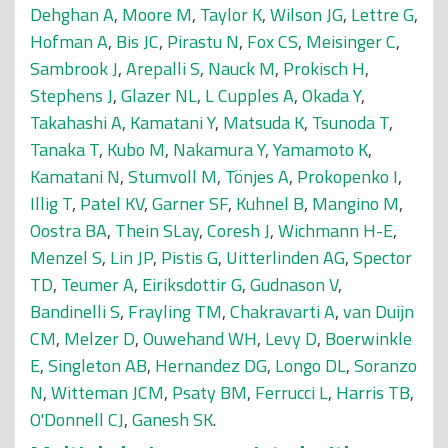
Dehghan A
,
Moore M
,
Taylor K
,
Wilson JG
,
Lettre G
,
Hofman A
,
Bis JC
,
Pirastu N
,
Fox CS
,
Meisinger C
,
Sambrook J
,
Arepalli S
,
Nauck M
,
Prokisch H
,
Stephens J
,
Glazer NL
,
L Cupples A
,
Okada Y
,
Takahashi A
,
Kamatani Y
,
Matsuda K
,
Tsunoda T
,
Tanaka T
,
Kubo M
,
Nakamura Y
,
Yamamoto K
,
Kamatani N
,
Stumvoll M
,
Tönjes A
,
Prokopenko I
,
Illig T
,
Patel KV
,
Garner SF
,
Kuhnel B
,
Mangino M
,
Oostra BA
,
Thein SLay
,
Coresh J
,
Wichmann H-E
,
Menzel S
,
Lin JP
,
Pistis G
,
Uitterlinden AG
,
Spector
TD
,
Teumer A
,
Eiriksdottir G
,
Gudnason V
,
Bandinelli S
,
Frayling TM
,
Chakravarti A
,
van Duijn
CM
,
Melzer D
,
Ouwehand WH
,
Levy D
,
Boerwinkle
E
,
Singleton AB
,
Hernandez DG
,
Longo DL
,
Soranzo
N
,
Witteman JCM
,
Psaty BM
,
Ferrucci L
,
Harris TB
,
O'Donnell CJ
,
Ganesh SK
.