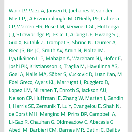
Wain LV
,
Vaez A
,
Jansen R
,
Joehanes R
,
van der
Most PJ
,
A Erzurumluoglu M
,
O'Reilly PF
,
Cabrera
CP
,
Warren HR
,
Rose LM
,
Verwoert GC
,
Hottenga
J-J
,
Strawbridge RJ
,
Esko T
,
Arking DE
,
Hwang S-J
,
Guo X
,
Kutalik Z
,
Trompet S
,
Shrine N
,
Teumer A
,
Ried JS
,
Bis JC
,
Smith AV
,
Amin N
,
Nolte IM
,
Lyytikäinen L-P
,
Mahajan A
,
Wareham NJ
,
Hofer E
,
Joshi PK
,
Kristiansson K
,
Traglia M
,
Havulinna AS
,
Goel A
,
Nalls MA
,
Sõber S
,
Vuckovic D
,
Luan J'an
,
M
Fdel Greco
,
Ayers KL
,
Marrugat J
,
Ruggiero D
,
Lopez LM
,
Niiranen T
,
Enroth S
,
Jackson AU
,
Nelson CP
,
Huffman JE
,
Zhang W
,
Marten J
,
Gandin
I
,
Harris SE
,
Zemunik T
,
Lu Y
,
Evangelou E
,
Shah N
,
de Borst MH
,
Mangino M
,
Prins BP
,
Campbell A
,
Li-Gao R
,
Chauhan G
,
Oldmeadow C
,
Abecasis G
,
Abedi M
,
Barbieri CM
,
Barnes MR
,
Batini C
,
Beilby