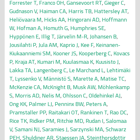
Forrester T
,
Franco OH
,
Gansevoort RT
,
Gieger C
,
Gudnason V
,
Haiman CA
,
Harris TB
,
Hattersley AT
,
Heliövaara M
,
Hicks AA
,
Hingorani AD
,
Hoffmann
W
,
Hofman A
,
Homuth G
,
Humphries SE
,
Hyppönen E
,
Illig T
,
Järvelin M-R
,
Johansen B
,
Jousilahti P
,
Jula AM
,
Kaprio J
,
Kee F
,
Keinanen-
Kiukaanniemi SM
,
Kooner JS
,
Kooperberg C
,
Kovacs
P
,
Kraja AT
,
Kumari M
,
Kuulasmaa K
,
Kuusisto J
,
Lakka TA
,
Langenberg C
,
Le Marchand L
,
Lehtimäki
T
,
Lyssenko V
,
Männistö S
,
Marette A
,
Matise TC
,
McKenzie CA
,
McKnight B
,
Musk AW
,
Möhlenkamp
S
,
Morris AD
,
Nelis M
,
Ohlsson C
,
Oldehinkel AJ
,
Ong KK
,
Palmer LJ
,
Penninx BW
,
Peters A
,
Pramstaller PP
,
Raitakari OT
,
Rankinen T
,
Rao DC
,
Rice TK
,
Ridker PM
,
Ritchie MD
,
Rudan I
,
Salomaa
V
,
Samani NJ
,
Saramies J
,
Sarzynski MA
,
Schwarz
PEH
,
Shuldiner AR
,
Staessen JA
,
Steinthorsdottir