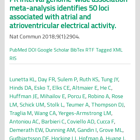
meta-analysis identifies 50 loci
associated with atrial and
atrioventricular electrical activity.
Nat Commun 2018;9(1):2904.
PubMed
DOI
Google Scholar
BibTex
RTF
Tagged
XML
RIS
Lunetta KL
,
Day FR
,
Sulem P
,
Ruth KS
,
Tung JY
,
Hinds DA
,
Esko T
,
Elks CE
,
Altmaier E
,
He C
,
Huffman JE
,
Mihailov E
,
Porcu E
,
Robino A
,
Rose
LM
,
Schick UM
,
Stolk L
,
Teumer A
,
Thompson DJ
,
Traglia M
,
Wang CA
,
Yerges-Armstrong LM
,
Antoniou AC
,
Barbieri C
,
Coviello AD
,
Cucca F
,
Demerath EW
,
Dunning AM
,
Gandin I
,
Grove ML
,
Gudbjartsson DF
,
Hocking LJ
,
Hofman A
,
Huang J
,