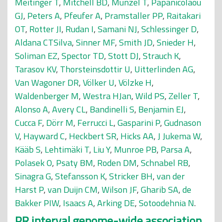
Meitinger T
,
Mitchell BD
,
Munzel T
,
Papanicolaou
GJ
,
Peters A
,
Pfeufer A
,
Pramstaller PP
,
Raitakari
OT
,
Rotter JI
,
Rudan I
,
Samani NJ
,
Schlessinger D
,
Aldana CTSilva
,
Sinner MF
,
Smith JD
,
Snieder H
,
Soliman EZ
,
Spector TD
,
Stott DJ
,
Strauch K
,
Tarasov KV
,
Thorsteinsdottir U
,
Uitterlinden AG
,
Van Wagoner DR
,
Völker U
,
Völzke H
,
Waldenberger M
,
Westra HJan
,
Wild PS
,
Zeller T
,
Alonso A
,
Avery CL
,
Bandinelli S
,
Benjamin EJ
,
Cucca F
,
Dörr M
,
Ferrucci L
,
Gasparini P
,
Gudnason
V
,
Hayward C
,
Heckbert SR
,
Hicks AA
,
J Jukema W
,
Kääb S
,
Lehtimäki T
,
Liu Y
,
Munroe PB
,
Parsa A
,
Polasek O
,
Psaty BM
,
Roden DM
,
Schnabel RB
,
Sinagra G
,
Stefansson K
,
Stricker BH
,
van der
Harst P
,
van Duijn CM
,
Wilson JF
,
Gharib SA
,
de
Bakker PIW
,
Isaacs A
,
Arking DE
,
Sotoodehnia N
.
PR interval genome-wide association