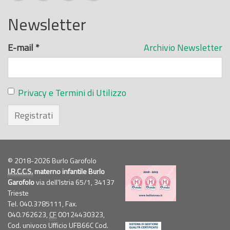
Newsletter
E-mail
*
Archivio Newsletter
Privacy e Termini di Utilizzo
Registrati
© 2018-2026 Burlo Garofolo
I.R.C.C.S.
materno infantile Burlo
Garofolo
via dell'Istria 65/1, 34137
Trieste
Tel. 040.3785111, Fax.
040.762623,
CF
00124430323,
Cod. univoco Ufficio UFB66C Cod.