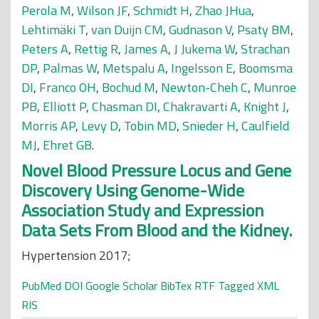
Perola M
,
Wilson JF
,
Schmidt H
,
Zhao JHua
,
Lehtimäki T
,
van Duijn CM
,
Gudnason V
,
Psaty BM
,
Peters A
,
Rettig R
,
James A
,
J Jukema W
,
Strachan
DP
,
Palmas W
,
Metspalu A
,
Ingelsson E
,
Boomsma
DI
,
Franco OH
,
Bochud M
,
Newton-Cheh C
,
Munroe
PB
,
Elliott P
,
Chasman DI
,
Chakravarti A
,
Knight J
,
Morris AP
,
Levy D
,
Tobin MD
,
Snieder H
,
Caulfield
MJ
,
Ehret GB
.
Novel Blood Pressure Locus and Gene
Discovery Using Genome-Wide
Association Study and Expression
Data Sets From Blood and the Kidney.
Hypertension 2017;
PubMed
DOI
Google Scholar
BibTex
RTF
Tagged
XML
RIS