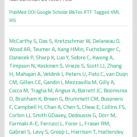
PubMed
DOI
Google Scholar
BibTex
RTF
Tagged
XML
RIS
McCarthy S
,
Das S
,
Kretzschmar W
,
Delaneau O
,
Wood AR
,
Teumer A
,
Kang HMin
,
Fuchsberger C
,
Danecek P
,
Sharp K
,
Luo Y
,
Sidore C
,
Kwong A
,
Timpson N
,
Koskinen S
,
Vrieze S
,
Scott LJ
,
Zhang
H
,
Mahajan A
,
Veldink J
,
Peters U
,
Pato C
,
van Duijn
CM
,
Gillies CE
,
Gandin I
,
Mezzavilla M
,
Gilly A
,
Cocca M
,
Traglia M
,
Angius A
,
Barrett JC
,
Boomsma
D
,
Branham K
,
Breen G
,
Brummett CM
,
Busonero
F
,
Campbell H
,
Chan A
,
Chen S
,
Chew E
,
Collins FS
,
Corbin LJ
,
Smith GDavey
,
Dedoussis G
,
Dörr M
,
Farmaki A-E
,
Ferrucci L
,
Forer L
,
Fraser RM
,
Gabriel S
,
Levy S
,
Groop L
,
Harrison T
,
Hattersley