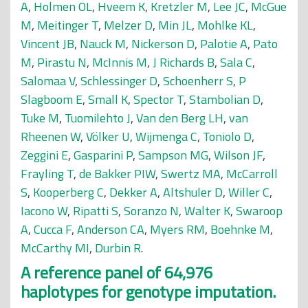
A
,
Holmen OL
,
Hveem K
,
Kretzler M
,
Lee JC
,
McGue
M
,
Meitinger T
,
Melzer D
,
Min JL
,
Mohlke KL
,
Vincent JB
,
Nauck M
,
Nickerson D
,
Palotie A
,
Pato
M
,
Pirastu N
,
McInnis M
,
J Richards B
,
Sala C
,
Salomaa V
,
Schlessinger D
,
Schoenherr S
,
P
Slagboom E
,
Small K
,
Spector T
,
Stambolian D
,
Tuke M
,
Tuomilehto J
,
Van den Berg LH
,
van
Rheenen W
,
Völker U
,
Wijmenga C
,
Toniolo D
,
Zeggini E
,
Gasparini P
,
Sampson MG
,
Wilson JF
,
Frayling T
,
de Bakker PIW
,
Swertz MA
,
McCarroll
S
,
Kooperberg C
,
Dekker A
,
Altshuler D
,
Willer C
,
Iacono W
,
Ripatti S
,
Soranzo N
,
Walter K
,
Swaroop
A
,
Cucca F
,
Anderson CA
,
Myers RM
,
Boehnke M
,
McCarthy MI
,
Durbin R
.
A reference panel of 64,976
haplotypes for genotype imputation.