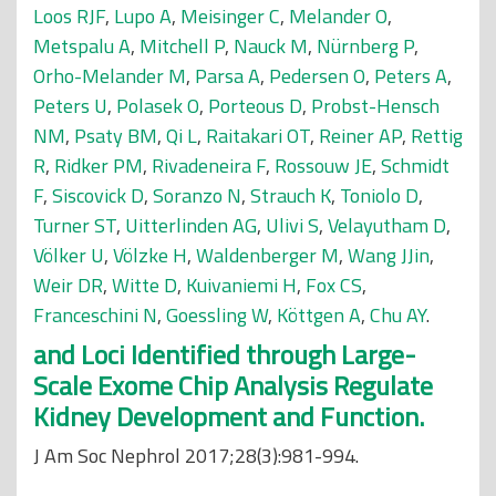
Loos RJF
,
Lupo A
,
Meisinger C
,
Melander O
,
Metspalu A
,
Mitchell P
,
Nauck M
,
Nürnberg P
,
Orho-Melander M
,
Parsa A
,
Pedersen O
,
Peters A
,
Peters U
,
Polasek O
,
Porteous D
,
Probst-Hensch
NM
,
Psaty BM
,
Qi L
,
Raitakari OT
,
Reiner AP
,
Rettig
R
,
Ridker PM
,
Rivadeneira F
,
Rossouw JE
,
Schmidt
F
,
Siscovick D
,
Soranzo N
,
Strauch K
,
Toniolo D
,
Turner ST
,
Uitterlinden AG
,
Ulivi S
,
Velayutham D
,
Völker U
,
Völzke H
,
Waldenberger M
,
Wang JJin
,
Weir DR
,
Witte D
,
Kuivaniemi H
,
Fox CS
,
Franceschini N
,
Goessling W
,
Köttgen A
,
Chu AY
.
and Loci Identified through Large-
Scale Exome Chip Analysis Regulate
Kidney Development and Function.
J Am Soc Nephrol 2017;28(3):981-994.