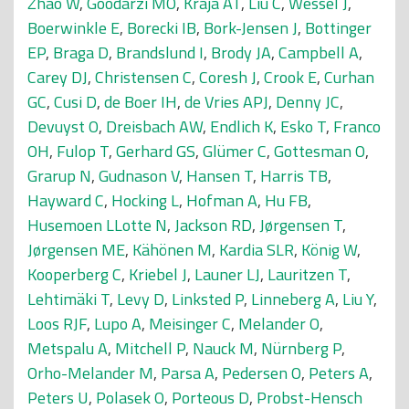
Zhao W
,
Goodarzi MO
,
Kraja AT
,
Liu C
,
Wessel J
,
Boerwinkle E
,
Borecki IB
,
Bork-Jensen J
,
Bottinger
EP
,
Braga D
,
Brandslund I
,
Brody JA
,
Campbell A
,
Carey DJ
,
Christensen C
,
Coresh J
,
Crook E
,
Curhan
GC
,
Cusi D
,
de Boer IH
,
de Vries APJ
,
Denny JC
,
Devuyst O
,
Dreisbach AW
,
Endlich K
,
Esko T
,
Franco
OH
,
Fulop T
,
Gerhard GS
,
Glümer C
,
Gottesman O
,
Grarup N
,
Gudnason V
,
Hansen T
,
Harris TB
,
Hayward C
,
Hocking L
,
Hofman A
,
Hu FB
,
Husemoen LLotte N
,
Jackson RD
,
Jørgensen T
,
Jørgensen ME
,
Kähönen M
,
Kardia SLR
,
König W
,
Kooperberg C
,
Kriebel J
,
Launer LJ
,
Lauritzen T
,
Lehtimäki T
,
Levy D
,
Linksted P
,
Linneberg A
,
Liu Y
,
Loos RJF
,
Lupo A
,
Meisinger C
,
Melander O
,
Metspalu A
,
Mitchell P
,
Nauck M
,
Nürnberg P
,
Orho-Melander M
,
Parsa A
,
Pedersen O
,
Peters A
,
Peters U
,
Polasek O
,
Porteous D
,
Probst-Hensch