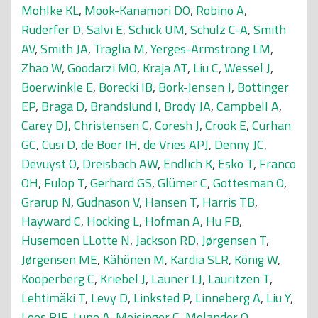
Mohlke KL
,
Mook-Kanamori DO
,
Robino A
,
Ruderfer D
,
Salvi E
,
Schick UM
,
Schulz C-A
,
Smith
AV
,
Smith JA
,
Traglia M
,
Yerges-Armstrong LM
,
Zhao W
,
Goodarzi MO
,
Kraja AT
,
Liu C
,
Wessel J
,
Boerwinkle E
,
Borecki IB
,
Bork-Jensen J
,
Bottinger
EP
,
Braga D
,
Brandslund I
,
Brody JA
,
Campbell A
,
Carey DJ
,
Christensen C
,
Coresh J
,
Crook E
,
Curhan
GC
,
Cusi D
,
de Boer IH
,
de Vries APJ
,
Denny JC
,
Devuyst O
,
Dreisbach AW
,
Endlich K
,
Esko T
,
Franco
OH
,
Fulop T
,
Gerhard GS
,
Glümer C
,
Gottesman O
,
Grarup N
,
Gudnason V
,
Hansen T
,
Harris TB
,
Hayward C
,
Hocking L
,
Hofman A
,
Hu FB
,
Husemoen LLotte N
,
Jackson RD
,
Jørgensen T
,
Jørgensen ME
,
Kähönen M
,
Kardia SLR
,
König W
,
Kooperberg C
,
Kriebel J
,
Launer LJ
,
Lauritzen T
,
Lehtimäki T
,
Levy D
,
Linksted P
,
Linneberg A
,
Liu Y
,
Loos RJF
,
Lupo A
,
Meisinger C
,
Melander O
,