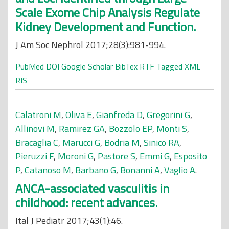
Scale Exome Chip Analysis Regulate
Kidney Development and Function.
J Am Soc Nephrol 2017;28(3):981-994.
PubMed
DOI
Google Scholar
BibTex
RTF
Tagged
XML
RIS
Calatroni M
,
Oliva E
,
Gianfreda D
,
Gregorini G
,
Allinovi M
,
Ramirez GA
,
Bozzolo EP
,
Monti S
,
Bracaglia C
,
Marucci G
,
Bodria M
,
Sinico RA
,
Pieruzzi F
,
Moroni G
,
Pastore S
,
Emmi G
,
Esposito
P
,
Catanoso M
,
Barbano G
,
Bonanni A
,
Vaglio A
.
ANCA-associated vasculitis in
childhood: recent advances.
Ital J Pediatr 2017;43(1):46.