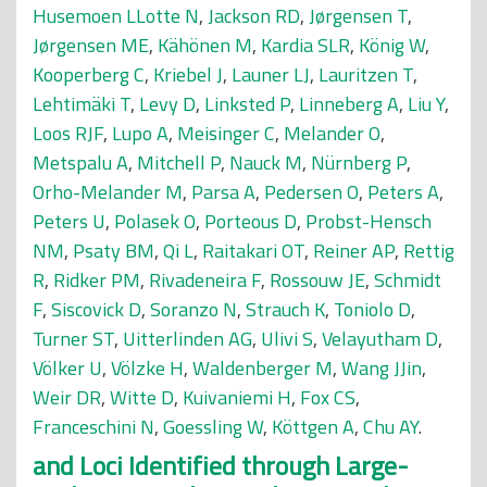
Husemoen LLotte N
,
Jackson RD
,
Jørgensen T
,
Jørgensen ME
,
Kähönen M
,
Kardia SLR
,
König W
,
Kooperberg C
,
Kriebel J
,
Launer LJ
,
Lauritzen T
,
Lehtimäki T
,
Levy D
,
Linksted P
,
Linneberg A
,
Liu Y
,
Loos RJF
,
Lupo A
,
Meisinger C
,
Melander O
,
Metspalu A
,
Mitchell P
,
Nauck M
,
Nürnberg P
,
Orho-Melander M
,
Parsa A
,
Pedersen O
,
Peters A
,
Peters U
,
Polasek O
,
Porteous D
,
Probst-Hensch
NM
,
Psaty BM
,
Qi L
,
Raitakari OT
,
Reiner AP
,
Rettig
R
,
Ridker PM
,
Rivadeneira F
,
Rossouw JE
,
Schmidt
F
,
Siscovick D
,
Soranzo N
,
Strauch K
,
Toniolo D
,
Turner ST
,
Uitterlinden AG
,
Ulivi S
,
Velayutham D
,
Völker U
,
Völzke H
,
Waldenberger M
,
Wang JJin
,
Weir DR
,
Witte D
,
Kuivaniemi H
,
Fox CS
,
Franceschini N
,
Goessling W
,
Köttgen A
,
Chu AY
.
and Loci Identified through Large-