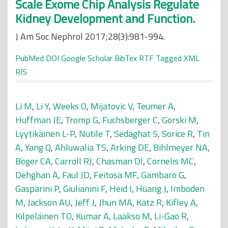
Scale Exome Chip Analysis Regulate
Kidney Development and Function.
J Am Soc Nephrol 2017;28(3):981-994.
PubMed
DOI
Google Scholar
BibTex
RTF
Tagged
XML
RIS
Li M
,
Li Y
,
Weeks O
,
Mijatovic V
,
Teumer A
,
Huffman JE
,
Tromp G
,
Fuchsberger C
,
Gorski M
,
Lyytikäinen L-P
,
Nutile T
,
Sedaghat S
,
Sorice R
,
Tin
A
,
Yang Q
,
Ahluwalia TS
,
Arking DE
,
Bihlmeyer NA
,
Böger CA
,
Carroll RJ
,
Chasman DI
,
Cornelis MC
,
Dehghan A
,
Faul JD
,
Feitosa MF
,
Gambaro G
,
Gasparini P
,
Giulianini F
,
Heid I
,
Huang J
,
Imboden
M
,
Jackson AU
,
Jeff J
,
Jhun MA
,
Katz R
,
Kifley A
,
Kilpeläinen TO
,
Kumar A
,
Laakso M
,
Li-Gao R
,