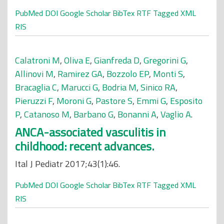
PubMed
DOI
Google Scholar
BibTex
RTF
Tagged
XML
RIS
Calatroni M
,
Oliva E
,
Gianfreda D
,
Gregorini G
,
Allinovi M
,
Ramirez GA
,
Bozzolo EP
,
Monti S
,
Bracaglia C
,
Marucci G
,
Bodria M
,
Sinico RA
,
Pieruzzi F
,
Moroni G
,
Pastore S
,
Emmi G
,
Esposito
P
,
Catanoso M
,
Barbano G
,
Bonanni A
,
Vaglio A
.
ANCA-associated vasculitis in
childhood: recent advances.
Ital J Pediatr 2017;43(1):46.
PubMed
DOI
Google Scholar
BibTex
RTF
Tagged
XML
RIS