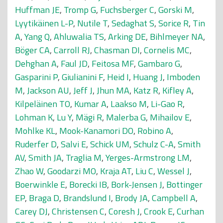
Huffman JE
,
Tromp G
,
Fuchsberger C
,
Gorski M
,
Lyytikäinen L-P
,
Nutile T
,
Sedaghat S
,
Sorice R
,
Tin
A
,
Yang Q
,
Ahluwalia TS
,
Arking DE
,
Bihlmeyer NA
,
Böger CA
,
Carroll RJ
,
Chasman DI
,
Cornelis MC
,
Dehghan A
,
Faul JD
,
Feitosa MF
,
Gambaro G
,
Gasparini P
,
Giulianini F
,
Heid I
,
Huang J
,
Imboden
M
,
Jackson AU
,
Jeff J
,
Jhun MA
,
Katz R
,
Kifley A
,
Kilpeläinen TO
,
Kumar A
,
Laakso M
,
Li-Gao R
,
Lohman K
,
Lu Y
,
Mägi R
,
Malerba G
,
Mihailov E
,
Mohlke KL
,
Mook-Kanamori DO
,
Robino A
,
Ruderfer D
,
Salvi E
,
Schick UM
,
Schulz C-A
,
Smith
AV
,
Smith JA
,
Traglia M
,
Yerges-Armstrong LM
,
Zhao W
,
Goodarzi MO
,
Kraja AT
,
Liu C
,
Wessel J
,
Boerwinkle E
,
Borecki IB
,
Bork-Jensen J
,
Bottinger
EP
,
Braga D
,
Brandslund I
,
Brody JA
,
Campbell A
,
Carey DJ
,
Christensen C
,
Coresh J
,
Crook E
,
Curhan