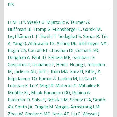
RIS
Li M
,
Li Y
,
Weeks O
,
Mijatovic V
,
Teumer A
,
Huffman JE
,
Tromp G
,
Fuchsberger C
,
Gorski M
,
Lyytikäinen L-P
,
Nutile T
,
Sedaghat S
,
Sorice R
,
Tin
A
,
Yang Q
,
Ahluwalia TS
,
Arking DE
,
Bihlmeyer NA
,
Böger CA
,
Carroll RJ
,
Chasman DI
,
Cornelis MC
,
Dehghan A
,
Faul JD
,
Feitosa MF
,
Gambaro G
,
Gasparini P
,
Giulianini F
,
Heid I
,
Huang J
,
Imboden
M
,
Jackson AU
,
Jeff J
,
Jhun MA
,
Katz R
,
Kifley A
,
Kilpeläinen TO
,
Kumar A
,
Laakso M
,
Li-Gao R
,
Lohman K
,
Lu Y
,
Mägi R
,
Malerba G
,
Mihailov E
,
Mohlke KL
,
Mook-Kanamori DO
,
Robino A
,
Ruderfer D
,
Salvi E
,
Schick UM
,
Schulz C-A
,
Smith
AV
,
Smith JA
,
Traglia M
,
Yerges-Armstrong LM
,
Zhao W
,
Goodarzi MO
,
Kraja AT
,
Liu C
,
Wessel J
,