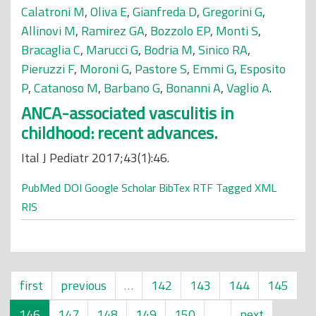
Calatroni M
,
Oliva E
,
Gianfreda D
,
Gregorini G
,
Allinovi M
,
Ramirez GA
,
Bozzolo EP
,
Monti S
,
Bracaglia C
,
Marucci G
,
Bodria M
,
Sinico RA
,
Pieruzzi F
,
Moroni G
,
Pastore S
,
Emmi G
,
Esposito
P
,
Catanoso M
,
Barbano G
,
Bonanni A
,
Vaglio A
.
ANCA-associated vasculitis in
childhood: recent advances.
Ital J Pediatr 2017;43(1):46.
PubMed
DOI
Google Scholar
BibTex
RTF
Tagged
XML
RIS
first
previous
…
142
143
144
145
146
147
148
149
150
…
next