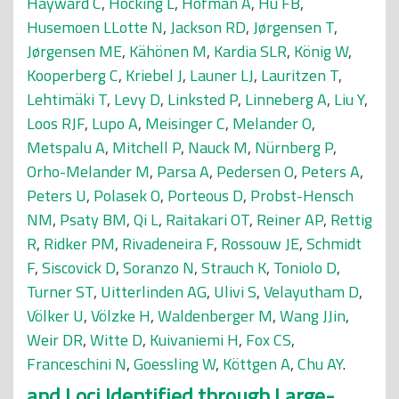
Hayward C
,
Hocking L
,
Hofman A
,
Hu FB
,
Husemoen LLotte N
,
Jackson RD
,
Jørgensen T
,
Jørgensen ME
,
Kähönen M
,
Kardia SLR
,
König W
,
Kooperberg C
,
Kriebel J
,
Launer LJ
,
Lauritzen T
,
Lehtimäki T
,
Levy D
,
Linksted P
,
Linneberg A
,
Liu Y
,
Loos RJF
,
Lupo A
,
Meisinger C
,
Melander O
,
Metspalu A
,
Mitchell P
,
Nauck M
,
Nürnberg P
,
Orho-Melander M
,
Parsa A
,
Pedersen O
,
Peters A
,
Peters U
,
Polasek O
,
Porteous D
,
Probst-Hensch
NM
,
Psaty BM
,
Qi L
,
Raitakari OT
,
Reiner AP
,
Rettig
R
,
Ridker PM
,
Rivadeneira F
,
Rossouw JE
,
Schmidt
F
,
Siscovick D
,
Soranzo N
,
Strauch K
,
Toniolo D
,
Turner ST
,
Uitterlinden AG
,
Ulivi S
,
Velayutham D
,
Völker U
,
Völzke H
,
Waldenberger M
,
Wang JJin
,
Weir DR
,
Witte D
,
Kuivaniemi H
,
Fox CS
,
Franceschini N
,
Goessling W
,
Köttgen A
,
Chu AY
.
and Loci Identified through Large-