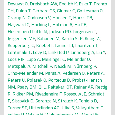
Devuyst O
,
Dreisbach AW
,
Endlich K
,
Esko T
,
Franco
OH
,
Fulop T
,
Gerhard GS
,
Glümer C
,
Gottesman O
,
Grarup N
,
Gudnason V
,
Hansen T
,
Harris TB
,
Hayward C
,
Hocking L
,
Hofman A
,
Hu FB
,
Husemoen LLotte N
,
Jackson RD
,
Jørgensen T
,
Jørgensen ME
,
Kähönen M
,
Kardia SLR
,
König W
,
Kooperberg C
,
Kriebel J
,
Launer LJ
,
Lauritzen T
,
Lehtimäki T
,
Levy D
,
Linksted P
,
Linneberg A
,
Liu Y
,
Loos RJF
,
Lupo A
,
Meisinger C
,
Melander O
,
Metspalu A
,
Mitchell P
,
Nauck M
,
Nürnberg P
,
Orho-Melander M
,
Parsa A
,
Pedersen O
,
Peters A
,
Peters U
,
Polasek O
,
Porteous D
,
Probst-Hensch
NM
,
Psaty BM
,
Qi L
,
Raitakari OT
,
Reiner AP
,
Rettig
R
,
Ridker PM
,
Rivadeneira F
,
Rossouw JE
,
Schmidt
F
,
Siscovick D
,
Soranzo N
,
Strauch K
,
Toniolo D
,
Turner ST
,
Uitterlinden AG
,
Ulivi S
,
Velayutham D
,
Völker U
,
Völzke H
,
Waldenberger M
,
Wang JJin
,