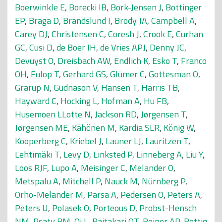
Boerwinkle E
,
Borecki IB
,
Bork-Jensen J
,
Bottinger
EP
,
Braga D
,
Brandslund I
,
Brody JA
,
Campbell A
,
Carey DJ
,
Christensen C
,
Coresh J
,
Crook E
,
Curhan
GC
,
Cusi D
,
de Boer IH
,
de Vries APJ
,
Denny JC
,
Devuyst O
,
Dreisbach AW
,
Endlich K
,
Esko T
,
Franco
OH
,
Fulop T
,
Gerhard GS
,
Glümer C
,
Gottesman O
,
Grarup N
,
Gudnason V
,
Hansen T
,
Harris TB
,
Hayward C
,
Hocking L
,
Hofman A
,
Hu FB
,
Husemoen LLotte N
,
Jackson RD
,
Jørgensen T
,
Jørgensen ME
,
Kähönen M
,
Kardia SLR
,
König W
,
Kooperberg C
,
Kriebel J
,
Launer LJ
,
Lauritzen T
,
Lehtimäki T
,
Levy D
,
Linksted P
,
Linneberg A
,
Liu Y
,
Loos RJF
,
Lupo A
,
Meisinger C
,
Melander O
,
Metspalu A
,
Mitchell P
,
Nauck M
,
Nürnberg P
,
Orho-Melander M
,
Parsa A
,
Pedersen O
,
Peters A
,
Peters U
,
Polasek O
,
Porteous D
,
Probst-Hensch
NM
,
Psaty BM
,
Qi L
,
Raitakari OT
,
Reiner AP
,
Rettig