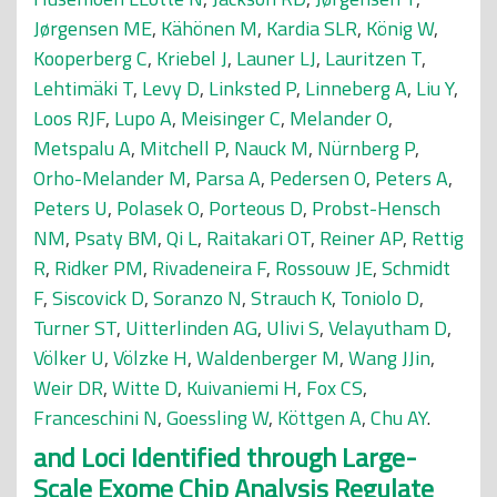
Jørgensen ME
,
Kähönen M
,
Kardia SLR
,
König W
,
Kooperberg C
,
Kriebel J
,
Launer LJ
,
Lauritzen T
,
Lehtimäki T
,
Levy D
,
Linksted P
,
Linneberg A
,
Liu Y
,
Loos RJF
,
Lupo A
,
Meisinger C
,
Melander O
,
Metspalu A
,
Mitchell P
,
Nauck M
,
Nürnberg P
,
Orho-Melander M
,
Parsa A
,
Pedersen O
,
Peters A
,
Peters U
,
Polasek O
,
Porteous D
,
Probst-Hensch
NM
,
Psaty BM
,
Qi L
,
Raitakari OT
,
Reiner AP
,
Rettig
R
,
Ridker PM
,
Rivadeneira F
,
Rossouw JE
,
Schmidt
F
,
Siscovick D
,
Soranzo N
,
Strauch K
,
Toniolo D
,
Turner ST
,
Uitterlinden AG
,
Ulivi S
,
Velayutham D
,
Völker U
,
Völzke H
,
Waldenberger M
,
Wang JJin
,
Weir DR
,
Witte D
,
Kuivaniemi H
,
Fox CS
,
Franceschini N
,
Goessling W
,
Köttgen A
,
Chu AY
.
and Loci Identified through Large-
Scale Exome Chip Analysis Regulate