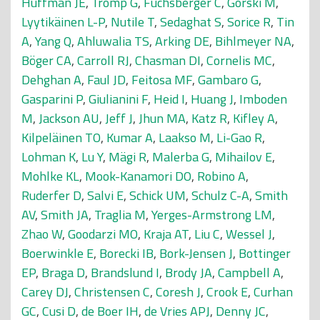
Huffman JE
,
Tromp G
,
Fuchsberger C
,
Gorski M
,
Lyytikäinen L-P
,
Nutile T
,
Sedaghat S
,
Sorice R
,
Tin
A
,
Yang Q
,
Ahluwalia TS
,
Arking DE
,
Bihlmeyer NA
,
Böger CA
,
Carroll RJ
,
Chasman DI
,
Cornelis MC
,
Dehghan A
,
Faul JD
,
Feitosa MF
,
Gambaro G
,
Gasparini P
,
Giulianini F
,
Heid I
,
Huang J
,
Imboden
M
,
Jackson AU
,
Jeff J
,
Jhun MA
,
Katz R
,
Kifley A
,
Kilpeläinen TO
,
Kumar A
,
Laakso M
,
Li-Gao R
,
Lohman K
,
Lu Y
,
Mägi R
,
Malerba G
,
Mihailov E
,
Mohlke KL
,
Mook-Kanamori DO
,
Robino A
,
Ruderfer D
,
Salvi E
,
Schick UM
,
Schulz C-A
,
Smith
AV
,
Smith JA
,
Traglia M
,
Yerges-Armstrong LM
,
Zhao W
,
Goodarzi MO
,
Kraja AT
,
Liu C
,
Wessel J
,
Boerwinkle E
,
Borecki IB
,
Bork-Jensen J
,
Bottinger
EP
,
Braga D
,
Brandslund I
,
Brody JA
,
Campbell A
,
Carey DJ
,
Christensen C
,
Coresh J
,
Crook E
,
Curhan
GC
,
Cusi D
,
de Boer IH
,
de Vries APJ
,
Denny JC
,