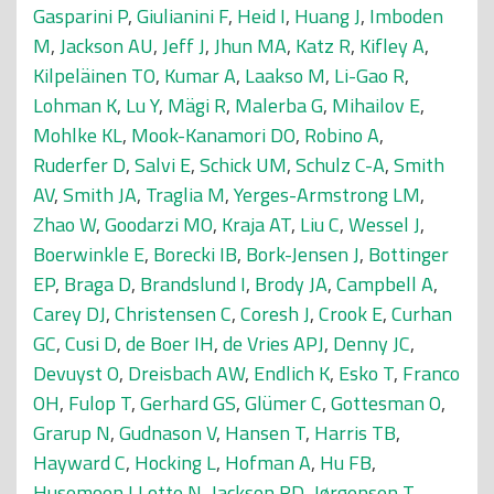
Gasparini P
,
Giulianini F
,
Heid I
,
Huang J
,
Imboden
M
,
Jackson AU
,
Jeff J
,
Jhun MA
,
Katz R
,
Kifley A
,
Kilpeläinen TO
,
Kumar A
,
Laakso M
,
Li-Gao R
,
Lohman K
,
Lu Y
,
Mägi R
,
Malerba G
,
Mihailov E
,
Mohlke KL
,
Mook-Kanamori DO
,
Robino A
,
Ruderfer D
,
Salvi E
,
Schick UM
,
Schulz C-A
,
Smith
AV
,
Smith JA
,
Traglia M
,
Yerges-Armstrong LM
,
Zhao W
,
Goodarzi MO
,
Kraja AT
,
Liu C
,
Wessel J
,
Boerwinkle E
,
Borecki IB
,
Bork-Jensen J
,
Bottinger
EP
,
Braga D
,
Brandslund I
,
Brody JA
,
Campbell A
,
Carey DJ
,
Christensen C
,
Coresh J
,
Crook E
,
Curhan
GC
,
Cusi D
,
de Boer IH
,
de Vries APJ
,
Denny JC
,
Devuyst O
,
Dreisbach AW
,
Endlich K
,
Esko T
,
Franco
OH
,
Fulop T
,
Gerhard GS
,
Glümer C
,
Gottesman O
,
Grarup N
,
Gudnason V
,
Hansen T
,
Harris TB
,
Hayward C
,
Hocking L
,
Hofman A
,
Hu FB
,
Husemoen LLotte N
,
Jackson RD
,
Jørgensen T
,