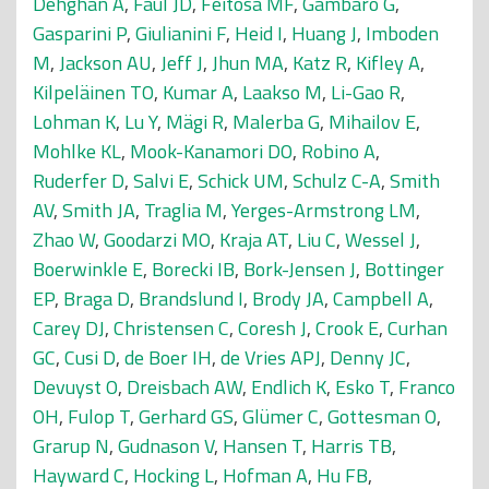
Dehghan A
,
Faul JD
,
Feitosa MF
,
Gambaro G
,
Gasparini P
,
Giulianini F
,
Heid I
,
Huang J
,
Imboden
M
,
Jackson AU
,
Jeff J
,
Jhun MA
,
Katz R
,
Kifley A
,
Kilpeläinen TO
,
Kumar A
,
Laakso M
,
Li-Gao R
,
Lohman K
,
Lu Y
,
Mägi R
,
Malerba G
,
Mihailov E
,
Mohlke KL
,
Mook-Kanamori DO
,
Robino A
,
Ruderfer D
,
Salvi E
,
Schick UM
,
Schulz C-A
,
Smith
AV
,
Smith JA
,
Traglia M
,
Yerges-Armstrong LM
,
Zhao W
,
Goodarzi MO
,
Kraja AT
,
Liu C
,
Wessel J
,
Boerwinkle E
,
Borecki IB
,
Bork-Jensen J
,
Bottinger
EP
,
Braga D
,
Brandslund I
,
Brody JA
,
Campbell A
,
Carey DJ
,
Christensen C
,
Coresh J
,
Crook E
,
Curhan
GC
,
Cusi D
,
de Boer IH
,
de Vries APJ
,
Denny JC
,
Devuyst O
,
Dreisbach AW
,
Endlich K
,
Esko T
,
Franco
OH
,
Fulop T
,
Gerhard GS
,
Glümer C
,
Gottesman O
,
Grarup N
,
Gudnason V
,
Hansen T
,
Harris TB
,
Hayward C
,
Hocking L
,
Hofman A
,
Hu FB
,