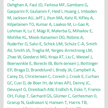
Dehghan A
,
Faul JD
,
Feitosa MF
,
Gambaro G
,
Gasparini P
,
Giulianini F
,
Heid I
,
Huang J
,
Imboden
M
,
Jackson AU
,
Jeff J
,
Jhun MA
,
Katz R
,
Kifley A
,
Kilpeläinen TO
,
Kumar A
,
Laakso M
,
Li-Gao R
,
Lohman K
,
Lu Y
,
Mägi R
,
Malerba G
,
Mihailov E
,
Mohlke KL
,
Mook-Kanamori DO
,
Robino A
,
Ruderfer D
,
Salvi E
,
Schick UM
,
Schulz C-A
,
Smith
AV
,
Smith JA
,
Traglia M
,
Yerges-Armstrong LM
,
Zhao W
,
Goodarzi MO
,
Kraja AT
,
Liu C
,
Wessel J
,
Boerwinkle E
,
Borecki IB
,
Bork-Jensen J
,
Bottinger
EP
,
Braga D
,
Brandslund I
,
Brody JA
,
Campbell A
,
Carey DJ
,
Christensen C
,
Coresh J
,
Crook E
,
Curhan
GC
,
Cusi D
,
de Boer IH
,
de Vries APJ
,
Denny JC
,
Devuyst O
,
Dreisbach AW
,
Endlich K
,
Esko T
,
Franco
OH
,
Fulop T
,
Gerhard GS
,
Glümer C
,
Gottesman O
,
Grarup N
,
Gudnason V
,
Hansen T
,
Harris TB
,