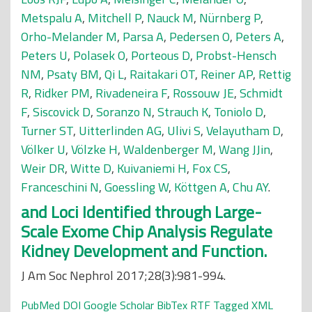
Metspalu A
,
Mitchell P
,
Nauck M
,
Nürnberg P
,
Orho-Melander M
,
Parsa A
,
Pedersen O
,
Peters A
,
Peters U
,
Polasek O
,
Porteous D
,
Probst-Hensch
NM
,
Psaty BM
,
Qi L
,
Raitakari OT
,
Reiner AP
,
Rettig
R
,
Ridker PM
,
Rivadeneira F
,
Rossouw JE
,
Schmidt
F
,
Siscovick D
,
Soranzo N
,
Strauch K
,
Toniolo D
,
Turner ST
,
Uitterlinden AG
,
Ulivi S
,
Velayutham D
,
Völker U
,
Völzke H
,
Waldenberger M
,
Wang JJin
,
Weir DR
,
Witte D
,
Kuivaniemi H
,
Fox CS
,
Franceschini N
,
Goessling W
,
Köttgen A
,
Chu AY
.
and Loci Identified through Large-
Scale Exome Chip Analysis Regulate
Kidney Development and Function.
J Am Soc Nephrol 2017;28(3):981-994.
PubMed
DOI
Google Scholar
BibTex
RTF
Tagged
XML