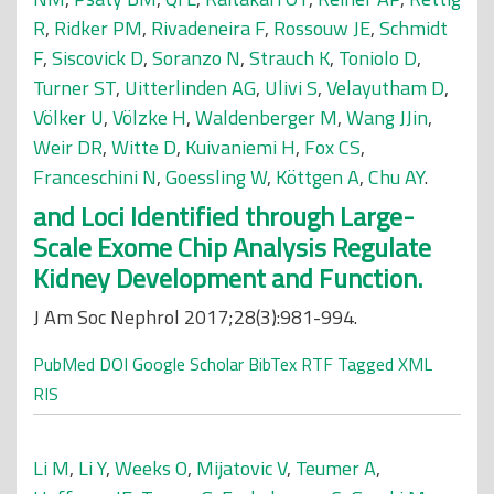
R
,
Ridker PM
,
Rivadeneira F
,
Rossouw JE
,
Schmidt
F
,
Siscovick D
,
Soranzo N
,
Strauch K
,
Toniolo D
,
Turner ST
,
Uitterlinden AG
,
Ulivi S
,
Velayutham D
,
Völker U
,
Völzke H
,
Waldenberger M
,
Wang JJin
,
Weir DR
,
Witte D
,
Kuivaniemi H
,
Fox CS
,
Franceschini N
,
Goessling W
,
Köttgen A
,
Chu AY
.
and Loci Identified through Large-
Scale Exome Chip Analysis Regulate
Kidney Development and Function.
J Am Soc Nephrol 2017;28(3):981-994.
PubMed
DOI
Google Scholar
BibTex
RTF
Tagged
XML
RIS
Li M
,
Li Y
,
Weeks O
,
Mijatovic V
,
Teumer A
,