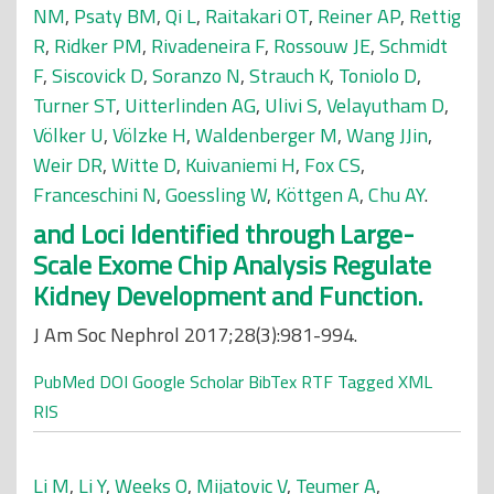
NM
,
Psaty BM
,
Qi L
,
Raitakari OT
,
Reiner AP
,
Rettig
R
,
Ridker PM
,
Rivadeneira F
,
Rossouw JE
,
Schmidt
F
,
Siscovick D
,
Soranzo N
,
Strauch K
,
Toniolo D
,
Turner ST
,
Uitterlinden AG
,
Ulivi S
,
Velayutham D
,
Völker U
,
Völzke H
,
Waldenberger M
,
Wang JJin
,
Weir DR
,
Witte D
,
Kuivaniemi H
,
Fox CS
,
Franceschini N
,
Goessling W
,
Köttgen A
,
Chu AY
.
and Loci Identified through Large-
Scale Exome Chip Analysis Regulate
Kidney Development and Function.
J Am Soc Nephrol 2017;28(3):981-994.
PubMed
DOI
Google Scholar
BibTex
RTF
Tagged
XML
RIS
Li M
,
Li Y
,
Weeks O
,
Mijatovic V
,
Teumer A
,