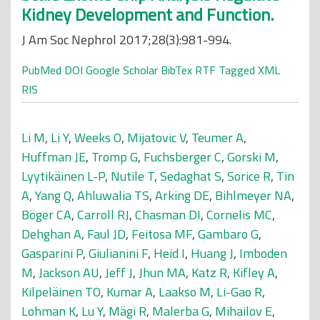
Kidney Development and Function.
J Am Soc Nephrol 2017;28(3):981-994.
PubMed
DOI
Google Scholar
BibTex
RTF
Tagged
XML
RIS
Li M
,
Li Y
,
Weeks O
,
Mijatovic V
,
Teumer A
,
Huffman JE
,
Tromp G
,
Fuchsberger C
,
Gorski M
,
Lyytikäinen L-P
,
Nutile T
,
Sedaghat S
,
Sorice R
,
Tin
A
,
Yang Q
,
Ahluwalia TS
,
Arking DE
,
Bihlmeyer NA
,
Böger CA
,
Carroll RJ
,
Chasman DI
,
Cornelis MC
,
Dehghan A
,
Faul JD
,
Feitosa MF
,
Gambaro G
,
Gasparini P
,
Giulianini F
,
Heid I
,
Huang J
,
Imboden
M
,
Jackson AU
,
Jeff J
,
Jhun MA
,
Katz R
,
Kifley A
,
Kilpeläinen TO
,
Kumar A
,
Laakso M
,
Li-Gao R
,
Lohman K
,
Lu Y
,
Mägi R
,
Malerba G
,
Mihailov E
,