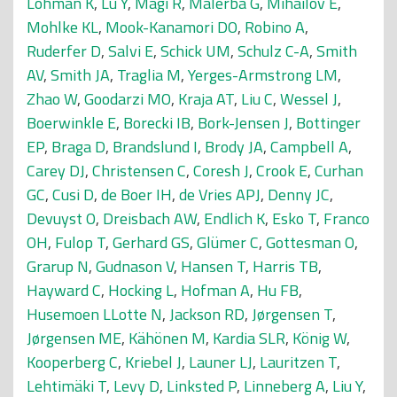
Lohman K
,
Lu Y
,
Mägi R
,
Malerba G
,
Mihailov E
,
Mohlke KL
,
Mook-Kanamori DO
,
Robino A
,
Ruderfer D
,
Salvi E
,
Schick UM
,
Schulz C-A
,
Smith
AV
,
Smith JA
,
Traglia M
,
Yerges-Armstrong LM
,
Zhao W
,
Goodarzi MO
,
Kraja AT
,
Liu C
,
Wessel J
,
Boerwinkle E
,
Borecki IB
,
Bork-Jensen J
,
Bottinger
EP
,
Braga D
,
Brandslund I
,
Brody JA
,
Campbell A
,
Carey DJ
,
Christensen C
,
Coresh J
,
Crook E
,
Curhan
GC
,
Cusi D
,
de Boer IH
,
de Vries APJ
,
Denny JC
,
Devuyst O
,
Dreisbach AW
,
Endlich K
,
Esko T
,
Franco
OH
,
Fulop T
,
Gerhard GS
,
Glümer C
,
Gottesman O
,
Grarup N
,
Gudnason V
,
Hansen T
,
Harris TB
,
Hayward C
,
Hocking L
,
Hofman A
,
Hu FB
,
Husemoen LLotte N
,
Jackson RD
,
Jørgensen T
,
Jørgensen ME
,
Kähönen M
,
Kardia SLR
,
König W
,
Kooperberg C
,
Kriebel J
,
Launer LJ
,
Lauritzen T
,
Lehtimäki T
,
Levy D
,
Linksted P
,
Linneberg A
,
Liu Y
,