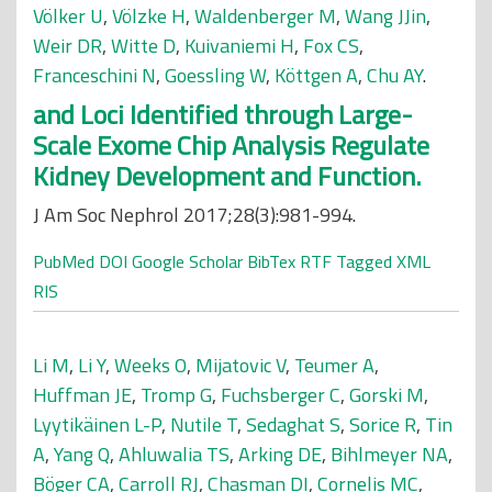
Völker U
,
Völzke H
,
Waldenberger M
,
Wang JJin
,
Weir DR
,
Witte D
,
Kuivaniemi H
,
Fox CS
,
Franceschini N
,
Goessling W
,
Köttgen A
,
Chu AY
.
and Loci Identified through Large-
Scale Exome Chip Analysis Regulate
Kidney Development and Function.
J Am Soc Nephrol 2017;28(3):981-994.
PubMed
DOI
Google Scholar
BibTex
RTF
Tagged
XML
RIS
Li M
,
Li Y
,
Weeks O
,
Mijatovic V
,
Teumer A
,
Huffman JE
,
Tromp G
,
Fuchsberger C
,
Gorski M
,
Lyytikäinen L-P
,
Nutile T
,
Sedaghat S
,
Sorice R
,
Tin
A
,
Yang Q
,
Ahluwalia TS
,
Arking DE
,
Bihlmeyer NA
,
Böger CA
,
Carroll RJ
,
Chasman DI
,
Cornelis MC
,