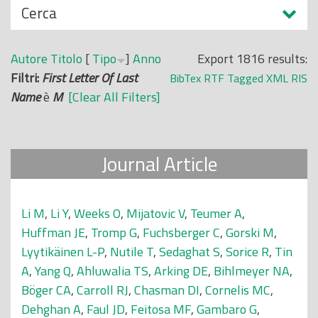
N
Cerca
o
a
p
s
r
Autore
Titolo
[
Tipo
]
Anno
Export 1816 results:
c
i
Filtri:
First Letter Of Last
BibTex
RTF
Tagged
XML
RIS
o
n
Name
è
M
[Clear All Filters]
n
c
d
i
i
p
Journal Article
a
l
e
Li M
,
Li Y
,
Weeks O
,
Mijatovic V
,
Teumer A
,
Huffman JE
,
Tromp G
,
Fuchsberger C
,
Gorski M
,
Lyytikäinen L-P
,
Nutile T
,
Sedaghat S
,
Sorice R
,
Tin
A
,
Yang Q
,
Ahluwalia TS
,
Arking DE
,
Bihlmeyer NA
,
Böger CA
,
Carroll RJ
,
Chasman DI
,
Cornelis MC
,
Dehghan A
,
Faul JD
,
Feitosa MF
,
Gambaro G
,