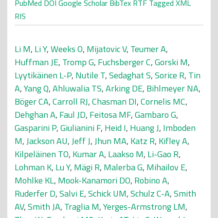
PubMed
DOI
Google Scholar
BibTex
RTF
Tagged
XML
RIS
Li M
,
Li Y
,
Weeks O
,
Mijatovic V
,
Teumer A
,
Huffman JE
,
Tromp G
,
Fuchsberger C
,
Gorski M
,
Lyytikäinen L-P
,
Nutile T
,
Sedaghat S
,
Sorice R
,
Tin
A
,
Yang Q
,
Ahluwalia TS
,
Arking DE
,
Bihlmeyer NA
,
Böger CA
,
Carroll RJ
,
Chasman DI
,
Cornelis MC
,
Dehghan A
,
Faul JD
,
Feitosa MF
,
Gambaro G
,
Gasparini P
,
Giulianini F
,
Heid I
,
Huang J
,
Imboden
M
,
Jackson AU
,
Jeff J
,
Jhun MA
,
Katz R
,
Kifley A
,
Kilpeläinen TO
,
Kumar A
,
Laakso M
,
Li-Gao R
,
Lohman K
,
Lu Y
,
Mägi R
,
Malerba G
,
Mihailov E
,
Mohlke KL
,
Mook-Kanamori DO
,
Robino A
,
Ruderfer D
,
Salvi E
,
Schick UM
,
Schulz C-A
,
Smith
AV
,
Smith JA
,
Traglia M
,
Yerges-Armstrong LM
,