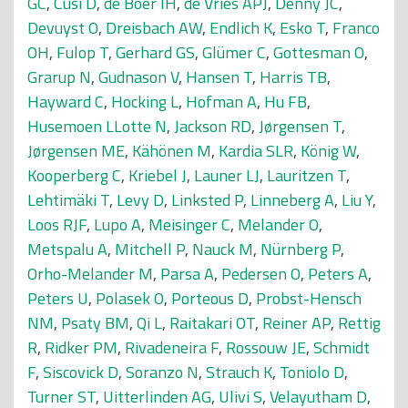
GC
,
Cusi D
,
de Boer IH
,
de Vries APJ
,
Denny JC
,
Devuyst O
,
Dreisbach AW
,
Endlich K
,
Esko T
,
Franco
OH
,
Fulop T
,
Gerhard GS
,
Glümer C
,
Gottesman O
,
Grarup N
,
Gudnason V
,
Hansen T
,
Harris TB
,
Hayward C
,
Hocking L
,
Hofman A
,
Hu FB
,
Husemoen LLotte N
,
Jackson RD
,
Jørgensen T
,
Jørgensen ME
,
Kähönen M
,
Kardia SLR
,
König W
,
Kooperberg C
,
Kriebel J
,
Launer LJ
,
Lauritzen T
,
Lehtimäki T
,
Levy D
,
Linksted P
,
Linneberg A
,
Liu Y
,
Loos RJF
,
Lupo A
,
Meisinger C
,
Melander O
,
Metspalu A
,
Mitchell P
,
Nauck M
,
Nürnberg P
,
Orho-Melander M
,
Parsa A
,
Pedersen O
,
Peters A
,
Peters U
,
Polasek O
,
Porteous D
,
Probst-Hensch
NM
,
Psaty BM
,
Qi L
,
Raitakari OT
,
Reiner AP
,
Rettig
R
,
Ridker PM
,
Rivadeneira F
,
Rossouw JE
,
Schmidt
F
,
Siscovick D
,
Soranzo N
,
Strauch K
,
Toniolo D
,
Turner ST
,
Uitterlinden AG
,
Ulivi S
,
Velayutham D
,