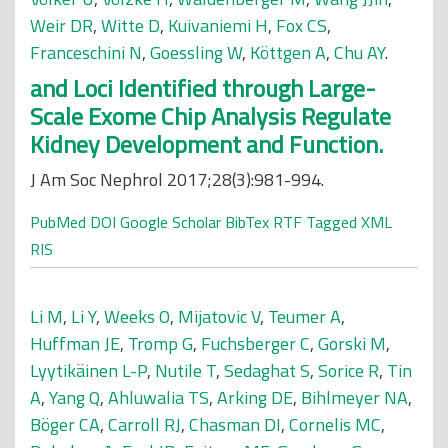
Weir DR
,
Witte D
,
Kuivaniemi H
,
Fox CS
,
Franceschini N
,
Goessling W
,
Köttgen A
,
Chu AY
.
and Loci Identified through Large-
Scale Exome Chip Analysis Regulate
Kidney Development and Function.
J Am Soc Nephrol 2017;28(3):981-994.
PubMed
DOI
Google Scholar
BibTex
RTF
Tagged
XML
RIS
Li M
,
Li Y
,
Weeks O
,
Mijatovic V
,
Teumer A
,
Huffman JE
,
Tromp G
,
Fuchsberger C
,
Gorski M
,
Lyytikäinen L-P
,
Nutile T
,
Sedaghat S
,
Sorice R
,
Tin
A
,
Yang Q
,
Ahluwalia TS
,
Arking DE
,
Bihlmeyer NA
,
Böger CA
,
Carroll RJ
,
Chasman DI
,
Cornelis MC
,