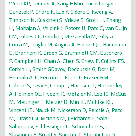
Wood AR
,
Teumer A
,
Kang HMin
,
Fuchsberger C
,
Danecek P
,
Sharp K
,
Luo Y
,
Sidore C
,
Kwong A
,
Timpson N
,
Koskinen S
,
Vrieze S
,
Scott LJ
,
Zhang
H
,
Mahajan A
,
Veldink J
,
Peters U
,
Pato C
,
van Duijn
CM
,
Gillies CE
,
Gandin I
,
Mezzavilla M
,
Gilly A
,
Cocca M
,
Traglia M
,
Angius A
,
Barrett JC
,
Boomsma
D
,
Branham K
,
Breen G
,
Brummett CM
,
Busonero
F
,
Campbell H
,
Chan A
,
Chen S
,
Chew E
,
Collins FS
,
Corbin LJ
,
Smith GDavey
,
Dedoussis G
,
Dörr M
,
Farmaki A-E
,
Ferrucci L
,
Forer L
,
Fraser RM
,
Gabriel S
,
Levy S
,
Groop L
,
Harrison T
,
Hattersley
A
,
Holmen OL
,
Hveem K
,
Kretzler M
,
Lee JC
,
McGue
M
,
Meitinger T
,
Melzer D
,
Min JL
,
Mohlke KL
,
Vincent JB
,
Nauck M
,
Nickerson D
,
Palotie A
,
Pato
M
,
Pirastu N
,
McInnis M
,
J Richards B
,
Sala C
,
Salomaa V
,
Schlessinger D
,
Schoenherr S
,
P
Slagboom E
,
Small K
,
Spector T
,
Stambolian D
,