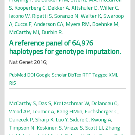
S
,
Kooperberg C
,
Dekker A
,
Altshuler D
,
Willer C
,
Iacono W
,
Ripatti S
,
Soranzo N
,
Walter K
,
Swaroop
A
,
Cucca F
,
Anderson CA
,
Myers RM
,
Boehnke M
,
McCarthy MI
,
Durbin R
.
A reference panel of 64,976
haplotypes for genotype imputation.
Nat Genet 2016;
PubMed
DOI
Google Scholar
BibTex
RTF
Tagged
XML
RIS
McCarthy S
,
Das S
,
Kretzschmar W
,
Delaneau O
,
Wood AR
,
Teumer A
,
Kang HMin
,
Fuchsberger C
,
Danecek P
,
Sharp K
,
Luo Y
,
Sidore C
,
Kwong A
,
Timpson N
,
Koskinen S
,
Vrieze S
,
Scott LJ
,
Zhang