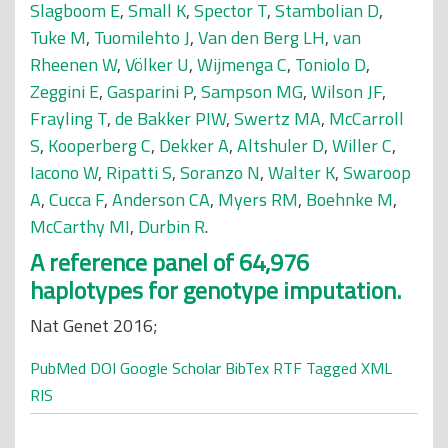
Slagboom E
,
Small K
,
Spector T
,
Stambolian D
,
Tuke M
,
Tuomilehto J
,
Van den Berg LH
,
van
Rheenen W
,
Völker U
,
Wijmenga C
,
Toniolo D
,
Zeggini E
,
Gasparini P
,
Sampson MG
,
Wilson JF
,
Frayling T
,
de Bakker PIW
,
Swertz MA
,
McCarroll
S
,
Kooperberg C
,
Dekker A
,
Altshuler D
,
Willer C
,
Iacono W
,
Ripatti S
,
Soranzo N
,
Walter K
,
Swaroop
A
,
Cucca F
,
Anderson CA
,
Myers RM
,
Boehnke M
,
McCarthy MI
,
Durbin R
.
A reference panel of 64,976
haplotypes for genotype imputation.
Nat Genet 2016;
PubMed
DOI
Google Scholar
BibTex
RTF
Tagged
XML
RIS