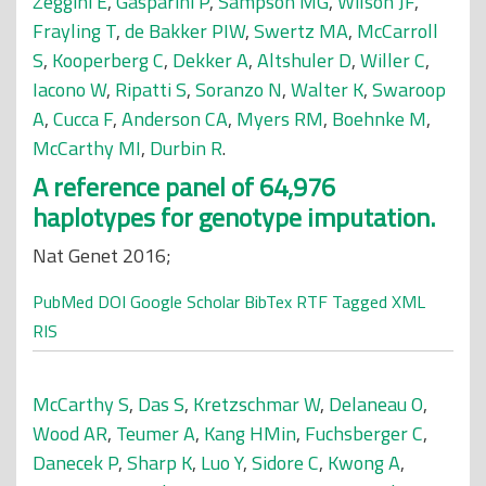
Zeggini E
,
Gasparini P
,
Sampson MG
,
Wilson JF
,
Frayling T
,
de Bakker PIW
,
Swertz MA
,
McCarroll
S
,
Kooperberg C
,
Dekker A
,
Altshuler D
,
Willer C
,
Iacono W
,
Ripatti S
,
Soranzo N
,
Walter K
,
Swaroop
A
,
Cucca F
,
Anderson CA
,
Myers RM
,
Boehnke M
,
McCarthy MI
,
Durbin R
.
A reference panel of 64,976
haplotypes for genotype imputation.
Nat Genet 2016;
PubMed
DOI
Google Scholar
BibTex
RTF
Tagged
XML
RIS
McCarthy S
,
Das S
,
Kretzschmar W
,
Delaneau O
,
Wood AR
,
Teumer A
,
Kang HMin
,
Fuchsberger C
,
Danecek P
,
Sharp K
,
Luo Y
,
Sidore C
,
Kwong A
,