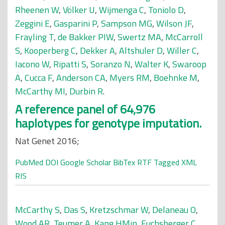
Rheenen W
,
Völker U
,
Wijmenga C
,
Toniolo D
,
Zeggini E
,
Gasparini P
,
Sampson MG
,
Wilson JF
,
Frayling T
,
de Bakker PIW
,
Swertz MA
,
McCarroll
S
,
Kooperberg C
,
Dekker A
,
Altshuler D
,
Willer C
,
Iacono W
,
Ripatti S
,
Soranzo N
,
Walter K
,
Swaroop
A
,
Cucca F
,
Anderson CA
,
Myers RM
,
Boehnke M
,
McCarthy MI
,
Durbin R
.
A reference panel of 64,976
haplotypes for genotype imputation.
Nat Genet 2016;
PubMed
DOI
Google Scholar
BibTex
RTF
Tagged
XML
RIS
McCarthy S
,
Das S
,
Kretzschmar W
,
Delaneau O
,
Wood AR
,
Teumer A
,
Kang HMin
,
Fuchsberger C
,