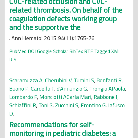
CVC-related occlusion and CVC-
related thrombosis. On behalf of the
coagulation defects working group
and the supportive the
. Ann Hematol 2015;94(11):1765-76.
PubMed
DOI
Google Scholar
BibTex
RTF
Tagged
XML
RIS
Scaramuzza A
,
Cherubini V
,
Tumini S
,
Bonfanti R
,
Buono P
,
Cardella F
,
d'Annunzio G
,
Frongia APaola
,
Lombardo F
,
Monciotti ACarla Mari
,
Rabbone I
,
Schiaffini R
,
Toni S
,
Zucchini S
,
Frontino G
,
Iafusco
D
.
Recommendations for self-
monitoring in pediatric diabetes: a