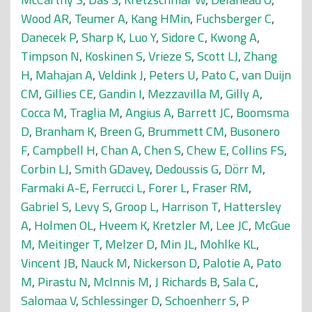
Wood AR
,
Teumer A
,
Kang HMin
,
Fuchsberger C
,
Danecek P
,
Sharp K
,
Luo Y
,
Sidore C
,
Kwong A
,
Timpson N
,
Koskinen S
,
Vrieze S
,
Scott LJ
,
Zhang
H
,
Mahajan A
,
Veldink J
,
Peters U
,
Pato C
,
van Duijn
CM
,
Gillies CE
,
Gandin I
,
Mezzavilla M
,
Gilly A
,
Cocca M
,
Traglia M
,
Angius A
,
Barrett JC
,
Boomsma
D
,
Branham K
,
Breen G
,
Brummett CM
,
Busonero
F
,
Campbell H
,
Chan A
,
Chen S
,
Chew E
,
Collins FS
,
Corbin LJ
,
Smith GDavey
,
Dedoussis G
,
Dörr M
,
Farmaki A-E
,
Ferrucci L
,
Forer L
,
Fraser RM
,
Gabriel S
,
Levy S
,
Groop L
,
Harrison T
,
Hattersley
A
,
Holmen OL
,
Hveem K
,
Kretzler M
,
Lee JC
,
McGue
M
,
Meitinger T
,
Melzer D
,
Min JL
,
Mohlke KL
,
Vincent JB
,
Nauck M
,
Nickerson D
,
Palotie A
,
Pato
M
,
Pirastu N
,
McInnis M
,
J Richards B
,
Sala C
,
Salomaa V
,
Schlessinger D
,
Schoenherr S
,
P