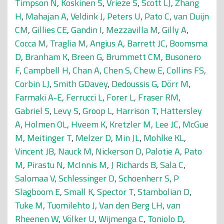
Timpson N
,
Koskinen S
,
Vrieze S
,
Scott LJ
,
Zhang
H
,
Mahajan A
,
Veldink J
,
Peters U
,
Pato C
,
van Duijn
CM
,
Gillies CE
,
Gandin I
,
Mezzavilla M
,
Gilly A
,
Cocca M
,
Traglia M
,
Angius A
,
Barrett JC
,
Boomsma
D
,
Branham K
,
Breen G
,
Brummett CM
,
Busonero
F
,
Campbell H
,
Chan A
,
Chen S
,
Chew E
,
Collins FS
,
Corbin LJ
,
Smith GDavey
,
Dedoussis G
,
Dörr M
,
Farmaki A-E
,
Ferrucci L
,
Forer L
,
Fraser RM
,
Gabriel S
,
Levy S
,
Groop L
,
Harrison T
,
Hattersley
A
,
Holmen OL
,
Hveem K
,
Kretzler M
,
Lee JC
,
McGue
M
,
Meitinger T
,
Melzer D
,
Min JL
,
Mohlke KL
,
Vincent JB
,
Nauck M
,
Nickerson D
,
Palotie A
,
Pato
M
,
Pirastu N
,
McInnis M
,
J Richards B
,
Sala C
,
Salomaa V
,
Schlessinger D
,
Schoenherr S
,
P
Slagboom E
,
Small K
,
Spector T
,
Stambolian D
,
Tuke M
,
Tuomilehto J
,
Van den Berg LH
,
van
Rheenen W
,
Völker U
,
Wijmenga C
,
Toniolo D
,