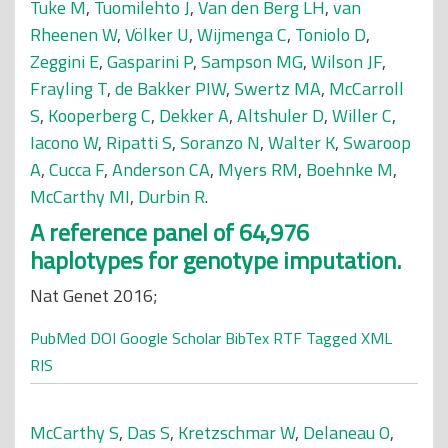
Tuke M
,
Tuomilehto J
,
Van den Berg LH
,
van
Rheenen W
,
Völker U
,
Wijmenga C
,
Toniolo D
,
Zeggini E
,
Gasparini P
,
Sampson MG
,
Wilson JF
,
Frayling T
,
de Bakker PIW
,
Swertz MA
,
McCarroll
S
,
Kooperberg C
,
Dekker A
,
Altshuler D
,
Willer C
,
Iacono W
,
Ripatti S
,
Soranzo N
,
Walter K
,
Swaroop
A
,
Cucca F
,
Anderson CA
,
Myers RM
,
Boehnke M
,
McCarthy MI
,
Durbin R
.
A reference panel of 64,976
haplotypes for genotype imputation.
Nat Genet 2016;
PubMed
DOI
Google Scholar
BibTex
RTF
Tagged
XML
RIS
McCarthy S
,
Das S
,
Kretzschmar W
,
Delaneau O
,