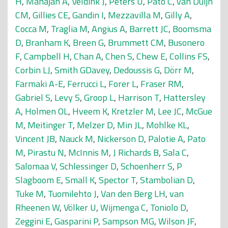
H
,
Mahajan A
,
Veldink J
,
Peters U
,
Pato C
,
van Duijn
CM
,
Gillies CE
,
Gandin I
,
Mezzavilla M
,
Gilly A
,
Cocca M
,
Traglia M
,
Angius A
,
Barrett JC
,
Boomsma
D
,
Branham K
,
Breen G
,
Brummett CM
,
Busonero
F
,
Campbell H
,
Chan A
,
Chen S
,
Chew E
,
Collins FS
,
Corbin LJ
,
Smith GDavey
,
Dedoussis G
,
Dörr M
,
Farmaki A-E
,
Ferrucci L
,
Forer L
,
Fraser RM
,
Gabriel S
,
Levy S
,
Groop L
,
Harrison T
,
Hattersley
A
,
Holmen OL
,
Hveem K
,
Kretzler M
,
Lee JC
,
McGue
M
,
Meitinger T
,
Melzer D
,
Min JL
,
Mohlke KL
,
Vincent JB
,
Nauck M
,
Nickerson D
,
Palotie A
,
Pato
M
,
Pirastu N
,
McInnis M
,
J Richards B
,
Sala C
,
Salomaa V
,
Schlessinger D
,
Schoenherr S
,
P
Slagboom E
,
Small K
,
Spector T
,
Stambolian D
,
Tuke M
,
Tuomilehto J
,
Van den Berg LH
,
van
Rheenen W
,
Völker U
,
Wijmenga C
,
Toniolo D
,
Zeggini E
,
Gasparini P
,
Sampson MG
,
Wilson JF
,