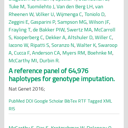
Tuke M
,
Tuomilehto J
,
Van den Berg LH
,
van
Rheenen W
,
Völker U
,
Wijmenga C
,
Toniolo D
,
Zeggini E
,
Gasparini P
,
Sampson MG
,
Wilson JF
,
Frayling T
,
de Bakker PIW
,
Swertz MA
,
McCarroll
S
,
Kooperberg C
,
Dekker A
,
Altshuler D
,
Willer C
,
Iacono W
,
Ripatti S
,
Soranzo N
,
Walter K
,
Swaroop
A
,
Cucca F
,
Anderson CA
,
Myers RM
,
Boehnke M
,
McCarthy MI
,
Durbin R
.
A reference panel of 64,976
haplotypes for genotype imputation.
Nat Genet 2016;
PubMed
DOI
Google Scholar
BibTex
RTF
Tagged
XML
RIS
McCarthy S
,
Das S
,
Kretzschmar W
,
Delaneau O
,