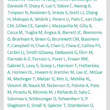
Danecek P
,
Sharp K
,
Luo Y
,
Sidore C
,
Kwong A
,
Timpson N
,
Koskinen S
,
Vrieze S
,
Scott LJ
,
Zhang
H
,
Mahajan A
,
Veldink J
,
Peters U
,
Pato C
,
van Duijn
CM
,
Gillies CE
,
Gandin I
,
Mezzavilla M
,
Gilly A
,
Cocca M
,
Traglia M
,
Angius A
,
Barrett JC
,
Boomsma
D
,
Branham K
,
Breen G
,
Brummett CM
,
Busonero
F
,
Campbell H
,
Chan A
,
Chen S
,
Chew E
,
Collins FS
,
Corbin LJ
,
Smith GDavey
,
Dedoussis G
,
Dörr M
,
Farmaki A-E
,
Ferrucci L
,
Forer L
,
Fraser RM
,
Gabriel S
,
Levy S
,
Groop L
,
Harrison T
,
Hattersley
A
,
Holmen OL
,
Hveem K
,
Kretzler M
,
Lee JC
,
McGue
M
,
Meitinger T
,
Melzer D
,
Min JL
,
Mohlke KL
,
Vincent JB
,
Nauck M
,
Nickerson D
,
Palotie A
,
Pato
M
,
Pirastu N
,
McInnis M
,
J Richards B
,
Sala C
,
Salomaa V
,
Schlessinger D
,
Schoenherr S
,
P
Slagboom E
,
Small K
,
Spector T
,
Stambolian D
,