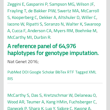
Zeggini E
,
Gasparini P
,
Sampson MG
,
Wilson JF
,
Frayling T
,
de Bakker PIW
,
Swertz MA
,
McCarroll
S
,
Kooperberg C
,
Dekker A
,
Altshuler D
,
Willer C
,
Iacono W
,
Ripatti S
,
Soranzo N
,
Walter K
,
Swaroop
A
,
Cucca F
,
Anderson CA
,
Myers RM
,
Boehnke M
,
McCarthy MI
,
Durbin R
.
A reference panel of 64,976
haplotypes for genotype imputation.
Nat Genet 2016;
PubMed
DOI
Google Scholar
BibTex
RTF
Tagged
XML
RIS
McCarthy S
,
Das S
,
Kretzschmar W
,
Delaneau O
,
Wood AR
,
Teumer A
,
Kang HMin
,
Fuchsberger C
,
Danecek P
,
Sharp K
,
Luo Y
,
Sidore C
,
Kwong A
,