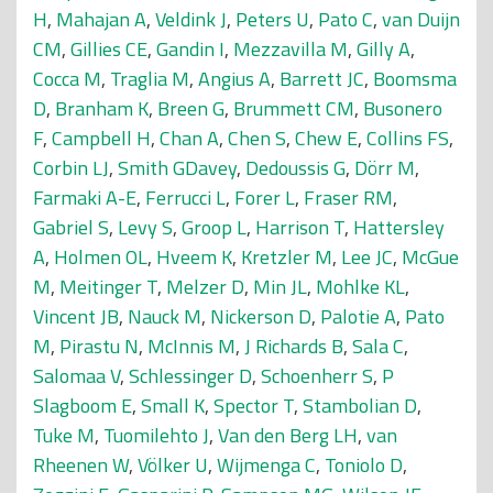
H
,
Mahajan A
,
Veldink J
,
Peters U
,
Pato C
,
van Duijn
CM
,
Gillies CE
,
Gandin I
,
Mezzavilla M
,
Gilly A
,
Cocca M
,
Traglia M
,
Angius A
,
Barrett JC
,
Boomsma
D
,
Branham K
,
Breen G
,
Brummett CM
,
Busonero
F
,
Campbell H
,
Chan A
,
Chen S
,
Chew E
,
Collins FS
,
Corbin LJ
,
Smith GDavey
,
Dedoussis G
,
Dörr M
,
Farmaki A-E
,
Ferrucci L
,
Forer L
,
Fraser RM
,
Gabriel S
,
Levy S
,
Groop L
,
Harrison T
,
Hattersley
A
,
Holmen OL
,
Hveem K
,
Kretzler M
,
Lee JC
,
McGue
M
,
Meitinger T
,
Melzer D
,
Min JL
,
Mohlke KL
,
Vincent JB
,
Nauck M
,
Nickerson D
,
Palotie A
,
Pato
M
,
Pirastu N
,
McInnis M
,
J Richards B
,
Sala C
,
Salomaa V
,
Schlessinger D
,
Schoenherr S
,
P
Slagboom E
,
Small K
,
Spector T
,
Stambolian D
,
Tuke M
,
Tuomilehto J
,
Van den Berg LH
,
van
Rheenen W
,
Völker U
,
Wijmenga C
,
Toniolo D
,