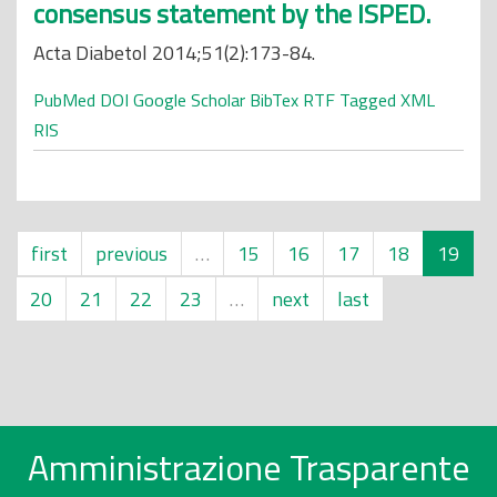
consensus statement by the ISPED.
Acta Diabetol 2014;51(2):173-84.
PubMed
DOI
Google Scholar
BibTex
RTF
Tagged
XML
RIS
first
previous
…
15
16
17
18
19
20
21
22
23
…
next
last
Amministrazione Trasparente