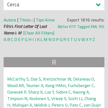
N
Cerca
o
a
p
s
r
Autore
[
Titolo
]
Tipo
Anno
Export 1816 results:
c
i
Filtri:
First Letter Of Last
BibTex
RTF
Tagged
XML
RIS
o
n
Name
è
M
[Clear All Filters]
n
c
A
B
C
D
E
F
G
H
I
J
K
L
M
N
O
P
Q
R
S
T
U
V
W
X
Y
Z
d
i
i
p
a
R
l
e
McCarthy S
,
Das S
,
Kretzschmar W
,
Delaneau O
,
Wood AR
,
Teumer A
,
Kang HMin
,
Fuchsberger C
,
Danecek P
,
Sharp K
,
Luo Y
,
Sidore C
,
Kwong A
,
Timpson N
,
Koskinen S
,
Vrieze S
,
Scott LJ
,
Zhang
H
,
Mahajan A
,
Veldink J
,
Peters U
,
Pato C
,
van Duijn