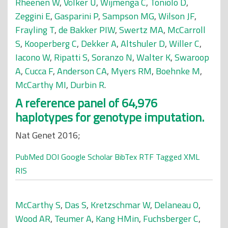
Rheenen W
,
Völker U
,
Wijmenga C
,
Toniolo D
,
Zeggini E
,
Gasparini P
,
Sampson MG
,
Wilson JF
,
Frayling T
,
de Bakker PIW
,
Swertz MA
,
McCarroll
S
,
Kooperberg C
,
Dekker A
,
Altshuler D
,
Willer C
,
Iacono W
,
Ripatti S
,
Soranzo N
,
Walter K
,
Swaroop
A
,
Cucca F
,
Anderson CA
,
Myers RM
,
Boehnke M
,
McCarthy MI
,
Durbin R
.
A reference panel of 64,976
haplotypes for genotype imputation.
Nat Genet 2016;
PubMed
DOI
Google Scholar
BibTex
RTF
Tagged
XML
RIS
McCarthy S
,
Das S
,
Kretzschmar W
,
Delaneau O
,
Wood AR
,
Teumer A
,
Kang HMin
,
Fuchsberger C
,