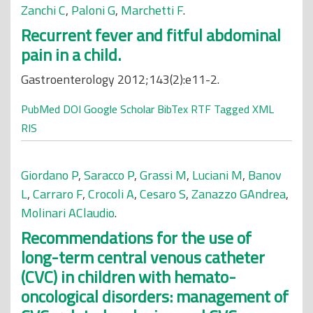
Zanchi C
,
Paloni G
,
Marchetti F
.
Recurrent fever and fitful abdominal
pain in a child.
Gastroenterology 2012;143(2):e11-2.
PubMed
DOI
Google Scholar
BibTex
RTF
Tagged
XML
RIS
Giordano P
,
Saracco P
,
Grassi M
,
Luciani M
,
Banov
L
,
Carraro F
,
Crocoli A
,
Cesaro S
,
Zanazzo GAndrea
,
Molinari AClaudio
.
Recommendations for the use of
long-term central venous catheter
(CVC) in children with hemato-
oncological disorders: management of