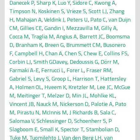
Danecek P
,
Sharp K
,
Luo Y
,
Sidore C
,
Kwong A
,
Timpson N
,
Koskinen S
,
Vrieze S
,
Scott LJ
,
Zhang
H
,
Mahajan A
,
Veldink J
,
Peters U
,
Pato C
,
van Duijn
CM
,
Gillies CE
,
Gandin I
,
Mezzavilla M
,
Gilly A
,
Cocca M
,
Traglia M
,
Angius A
,
Barrett JC
,
Boomsma
D
,
Branham K
,
Breen G
,
Brummett CM
,
Busonero
F
,
Campbell H
,
Chan A
,
Chen S
,
Chew E
,
Collins FS
,
Corbin LJ
,
Smith GDavey
,
Dedoussis G
,
Dörr M
,
Farmaki A-E
,
Ferrucci L
,
Forer L
,
Fraser RM
,
Gabriel S
,
Levy S
,
Groop L
,
Harrison T
,
Hattersley
A
,
Holmen OL
,
Hveem K
,
Kretzler M
,
Lee JC
,
McGue
M
,
Meitinger T
,
Melzer D
,
Min JL
,
Mohlke KL
,
Vincent JB
,
Nauck M
,
Nickerson D
,
Palotie A
,
Pato
M
,
Pirastu N
,
McInnis M
,
J Richards B
,
Sala C
,
Salomaa V
,
Schlessinger D
,
Schoenherr S
,
P
Slagboom E
,
Small K
,
Spector T
,
Stambolian D
,
Tuke M
,
Tuomilehto J
,
Van den Berg LH
,
van