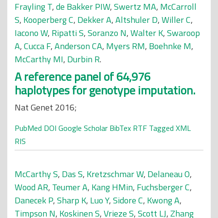
Frayling T
,
de Bakker PIW
,
Swertz MA
,
McCarroll
S
,
Kooperberg C
,
Dekker A
,
Altshuler D
,
Willer C
,
Iacono W
,
Ripatti S
,
Soranzo N
,
Walter K
,
Swaroop
A
,
Cucca F
,
Anderson CA
,
Myers RM
,
Boehnke M
,
McCarthy MI
,
Durbin R
.
A reference panel of 64,976
haplotypes for genotype imputation.
Nat Genet 2016;
PubMed
DOI
Google Scholar
BibTex
RTF
Tagged
XML
RIS
McCarthy S
,
Das S
,
Kretzschmar W
,
Delaneau O
,
Wood AR
,
Teumer A
,
Kang HMin
,
Fuchsberger C
,
Danecek P
,
Sharp K
,
Luo Y
,
Sidore C
,
Kwong A
,
Timpson N
,
Koskinen S
,
Vrieze S
,
Scott LJ
,
Zhang