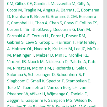
CM
,
Gillies CE
,
Gandin I
,
Mezzavilla M
,
Gilly A
,
Cocca M
,
Traglia M
,
Angius A
,
Barrett JC
,
Boomsma
D
,
Branham K
,
Breen G
,
Brummett CM
,
Busonero
F
,
Campbell H
,
Chan A
,
Chen S
,
Chew E
,
Collins FS
,
Corbin LJ
,
Smith GDavey
,
Dedoussis G
,
Dörr M
,
Farmaki A-E
,
Ferrucci L
,
Forer L
,
Fraser RM
,
Gabriel S
,
Levy S
,
Groop L
,
Harrison T
,
Hattersley
A
,
Holmen OL
,
Hveem K
,
Kretzler M
,
Lee JC
,
McGue
M
,
Meitinger T
,
Melzer D
,
Min JL
,
Mohlke KL
,
Vincent JB
,
Nauck M
,
Nickerson D
,
Palotie A
,
Pato
M
,
Pirastu N
,
McInnis M
,
J Richards B
,
Sala C
,
Salomaa V
,
Schlessinger D
,
Schoenherr S
,
P
Slagboom E
,
Small K
,
Spector T
,
Stambolian D
,
Tuke M
,
Tuomilehto J
,
Van den Berg LH
,
van
Rheenen W
,
Völker U
,
Wijmenga C
,
Toniolo D
,
Zeggini E
,
Gasparini P
,
Sampson MG
,
Wilson JF
,
Frayling T
,
de Bakker PIW
,
Swertz MA
,
McCarroll