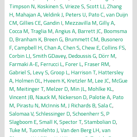
Timpson N
,
Koskinen S
,
Vrieze S
,
Scott LJ
,
Zhang
H
,
Mahajan A
,
Veldink J
,
Peters U
,
Pato C
,
van Duijn
CM
,
Gillies CE
,
Gandin I
,
Mezzavilla M
,
Gilly A
,
Cocca M
,
Traglia M
,
Angius A
,
Barrett JC
,
Boomsma
D
,
Branham K
,
Breen G
,
Brummett CM
,
Busonero
F
,
Campbell H
,
Chan A
,
Chen S
,
Chew E
,
Collins FS
,
Corbin LJ
,
Smith GDavey
,
Dedoussis G
,
Dörr M
,
Farmaki A-E
,
Ferrucci L
,
Forer L
,
Fraser RM
,
Gabriel S
,
Levy S
,
Groop L
,
Harrison T
,
Hattersley
A
,
Holmen OL
,
Hveem K
,
Kretzler M
,
Lee JC
,
McGue
M
,
Meitinger T
,
Melzer D
,
Min JL
,
Mohlke KL
,
Vincent JB
,
Nauck M
,
Nickerson D
,
Palotie A
,
Pato
M
,
Pirastu N
,
McInnis M
,
J Richards B
,
Sala C
,
Salomaa V
,
Schlessinger D
,
Schoenherr S
,
P
Slagboom E
,
Small K
,
Spector T
,
Stambolian D
,
Tuke M
,
Tuomilehto J
,
Van den Berg LH
,
van