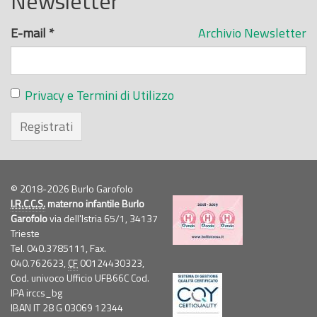
Newsletter
E-mail
*
Archivio Newsletter
Privacy e Termini di Utilizzo
Registrati
© 2018-2026 Burlo Garofolo
I.R.C.C.S.
materno infantile Burlo
Garofolo
via dell'Istria 65/1, 34137
Trieste
Tel. 040.3785111, Fax.
040.762623,
CF
00124430323,
Cod. univoco Ufficio UFB66C Cod.
IPA irccs_bg
IBAN IT 28 G 03069 12344