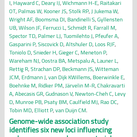
I
,
Hayward C
,
Deary IJ
,
Wichmann H-E
,
Raitakari
OT
,
Palmas W
,
Kooner JS
,
Stolk RP
,
J Jukema W
,
Wright AF
,
Boomsma DI
,
Bandinelli S
,
Gyllensten
UB
,
Wilson JF
,
Ferrucci L
,
Schmidt R
,
Farrall M
,
Spector TD
,
Palmer LJ
,
Tuomilehto J
,
Pfeufer A
,
Gasparini P
,
Siscovick D
,
Altshuler D
,
Loos RJF
,
Toniolo D
,
Snieder H
,
Gieger C
,
Meneton P
,
Wareham NJ
,
Oostra BA
,
Metspalu A
,
Launer L
,
Rettig R
,
Strachan DP
,
Beckmann JS
,
Witteman
JCM
,
Erdmann J
,
van Dijk KWillems
,
Boerwinkle E
,
Boehnke M
,
Ridker PM
,
Järvelin M-R
,
Chakravarti
A
,
Abecasis GR
,
Gudnason V
,
Newton-Cheh C
,
Levy
D
,
Munroe PB
,
Psaty BM
,
Caulfield MJ
,
Rao DC
,
Tobin MD
,
Elliott P
,
van Duijn CM
.
Genome-wide association study
identifies six new loci influencing