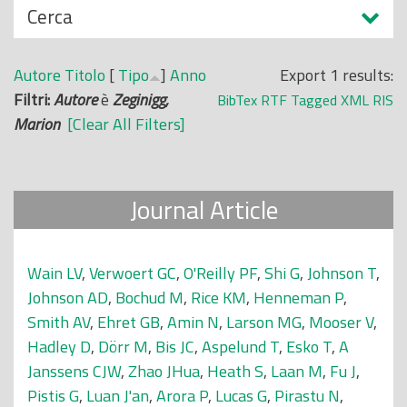
N
Cerca
o
a
p
s
r
Autore
Titolo
[
Tipo
]
Anno
Export 1 results:
c
i
Filtri:
Autore
è
Zeginigg,
BibTex
RTF
Tagged
XML
RIS
o
n
Marion
[Clear All Filters]
n
c
d
i
i
p
Journal Article
a
l
e
Wain LV
,
Verwoert GC
,
O'Reilly PF
,
Shi G
,
Johnson T
,
Johnson AD
,
Bochud M
,
Rice KM
,
Henneman P
,
Smith AV
,
Ehret GB
,
Amin N
,
Larson MG
,
Mooser V
,
Hadley D
,
Dörr M
,
Bis JC
,
Aspelund T
,
Esko T
,
A
Janssens CJW
,
Zhao JHua
,
Heath S
,
Laan M
,
Fu J
,
Pistis G
,
Luan J'an
,
Arora P
,
Lucas G
,
Pirastu N
,