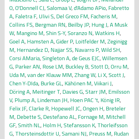
O
,
O'Donnell CJ
,
Salomaa V
,
d'Adamo APio
,
Fabretto
A
,
Faletra F
,
Ulivi S
,
Del Greco FM
,
Facheris M
,
Collins FS
,
Bergman RN
,
Beilby JP
,
Hung J
,
A Musk
W
,
Mangino M
,
Shin S-Y
,
Soranzo N
,
Watkins H
,
Goel A
,
Hamsten A
,
Gider P
,
Loitfelder M
,
Zeginigg
M
,
Hernandez D
,
Najjar SS
,
Navarro P
,
Wild SH
,
Corsi AMaria
,
Singleton A
,
de Geus EJC
,
Willemsen
G
,
Parker AN
,
Rose LM
,
Buckley B
,
Stott D
,
Orru M
,
Uda M
,
van der Klauw MM
,
Zhang W
,
Li X
,
Scott J
,
Chen Y-DIda
,
Burke GL
,
Kähönen M
,
Viikari J
,
Döring A
,
Meitinger T
,
Davies G
,
Starr JM
,
Emilsson
V
,
Plump A
,
Lindeman JH
,
Hoen PAC 't
,
König IR
,
Felix JF
,
Clarke R
,
Hopewell JC
,
Ongen H
,
Breteler
M
,
Debette S
,
Destefano AL
,
Fornage M
,
Mitchell
GF
,
Smith NL
,
Holm H
,
Stefansson K
,
Thorleifsson
G
,
Thorsteinsdottir U
,
Samani NJ
,
Preuss M
,
Rudan