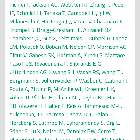
Pichler I
,
Jackson AU
,
Webster RJ
,
Zhang F
,
Peden
JF
,
Schmidt H
,
Tanaka T
,
Campbell H
,
Igl W
,
Milaneschi Y
,
Hottenga J-J
,
Vitart V
,
Chasman DI
,
Trompet S
,
Bragg-Gresham JL
,
Alizadeh BZ
,
Chambers JC
,
Guo X
,
Lehtimäki T
,
Kuhnel B
,
Lopez
LM
,
Polasek O
,
Boban M
,
Nelson CP
,
Morrison AC
,
Pihur V
,
Ganesh SK
,
Hofman A
,
Kundu S
,
Mattace-
Raso FUS
,
Rivadeneira F
,
Sijbrands EJG
,
Uitterlinden AG
,
Hwang S-J
,
Vasan RS
,
Wang TJ
,
Bergmann S
,
Vollenweider P
,
Waeber G
,
Laitinen J
,
Pouta A
,
Zitting P
,
McArdle WL
,
Kroemer HK
,
Völker U
,
Völzke H
,
Glazer NL
,
Taylor KD
,
Harris
TB
,
Alavere H
,
Haller T
,
Keis A
,
Tammesoo M-L
,
Aulchenko, ii Y
,
Barroso I
,
Khaw K-T
,
Galan P
,
Hercberg S
,
Lathrop M
,
Eyheramendy S
,
Org E
,
Sõber S
,
Lu X
,
Nolte IM
,
Penninx BW
,
Corre T
,
Masciullo C
,
Sala C
,
Groop L
,
Voight BF
,
Melander