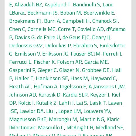
E
,
Alizadeh BZ
,
Aspelund T
,
Bandinelli S
,
Lauc
LBarac
,
Beckmann JS
,
Boban M
,
Boerwinkle E
,
Broekmans FJ
,
Burri A
,
Campbell H
,
Chanock SJ
,
Chen C
,
Cornelis MC
,
Corre T
,
Coviello AD
,
d'Adamo
P
,
Davies G
,
de Faire U
,
de Geus EJC
,
Deary IJ
,
Dedoussis GVZ
,
Deloukas P
,
Ebrahim S
,
Eiriksdottir
G
,
Emilsson V
,
Eriksson JG
,
Fauser BCJM
,
Ferreli L
,
Ferrucci L
,
Fischer K
,
Folsom AR
,
Garcia ME
,
Gasparini P
,
Gieger C
,
Glazer N
,
Grobbee DE
,
Hall
P
,
Haller T
,
Hankinson SE
,
Hass M
,
Hayward C
,
Heath AC
,
Hofman A
,
Ingelsson E
,
A Janssens CJW
,
Johnson AD
,
Karasik D
,
Kardia SLR
,
Keyzer J
,
Kiel
DP
,
Kolcic I
,
Kutalik Z
,
Lahti J
,
Lai S
,
Laisk T
,
Laven
JSE
,
Lawlor DA
,
Liu J
,
Lopez LM
,
Louwers YV
,
Magnusson PKE
,
Marongiu M
,
Martin NG
,
Klaric
IMartinovic
,
Masciullo C
,
McKnight B
,
Medland SE
,
Melzer D
,
Mooser V
,
Navarro P
,
Newman AB
,