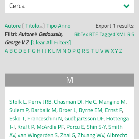
N
Cerca
o
a
p
s
r
Autore
[
Titolo
]
Tipo
Anno
Export 1 results:
c
i
Filtri:
Autore
è
Dedoussis,
BibTex
RTF
Tagged
XML
RIS
o
n
George V Z
[Clear All Filters]
n
c
A
B
C
D
E
F
G
H
I
J
K
L
M
N
O
P
Q
R
S
T
U
V
W
X
Y
Z
d
i
i
p
a
M
l
e
Stolk L
,
Perry JRB
,
Chasman DI
,
He C
,
Mangino M
,
Sulem P
,
Barbalic M
,
Broer L
,
Byrne EM
,
Ernst F
,
Esko T
,
Franceschini N
,
Gudbjartsson DF
,
Hottenga
J-J
,
Kraft P
,
McArdle PF
,
Porcu E
,
Shin S-Y
,
Smith
AV
,
van Wingerden S
,
Zhai G
,
Zhuang WV
,
Albrecht