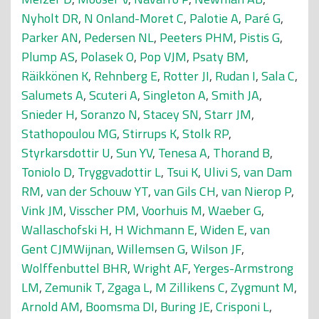
Nyholt DR
,
N Onland-Moret C
,
Palotie A
,
Paré G
,
Parker AN
,
Pedersen NL
,
Peeters PHM
,
Pistis G
,
Plump AS
,
Polasek O
,
Pop VJM
,
Psaty BM
,
Räikkönen K
,
Rehnberg E
,
Rotter JI
,
Rudan I
,
Sala C
,
Salumets A
,
Scuteri A
,
Singleton A
,
Smith JA
,
Snieder H
,
Soranzo N
,
Stacey SN
,
Starr JM
,
Stathopoulou MG
,
Stirrups K
,
Stolk RP
,
Styrkarsdottir U
,
Sun YV
,
Tenesa A
,
Thorand B
,
Toniolo D
,
Tryggvadottir L
,
Tsui K
,
Ulivi S
,
van Dam
RM
,
van der Schouw YT
,
van Gils CH
,
van Nierop P
,
Vink JM
,
Visscher PM
,
Voorhuis M
,
Waeber G
,
Wallaschofski H
,
H Wichmann E
,
Widen E
,
van
Gent CJMWijnan
,
Willemsen G
,
Wilson JF
,
Wolffenbuttel BHR
,
Wright AF
,
Yerges-Armstrong
LM
,
Zemunik T
,
Zgaga L
,
M Zillikens C
,
Zygmunt M
,
Arnold AM
,
Boomsma DI
,
Buring JE
,
Crisponi L
,