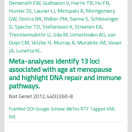
Demerath EW
,
Gudnason V
,
Harris TB
,
Hu FB
,
Hunter DJ
,
Launer LJ
,
Metspalu A
,
Montgomery
GW
,
Oostra BA
,
Ridker PM
,
Sanna S
,
Schlessinger
D
,
Spector TD
,
Stefansson K
,
Streeten EA
,
Thorsteinsdottir U
,
Uda M
,
Uitterlinden AG
,
van
Duijn CM
,
Völzke H
,
Murray A
,
Murabito JM
,
Visser
JA
,
Lunetta KL
.
Meta-analyses identify 13 loci
associated with age at menopause
and highlight DNA repair and immune
pathways.
Nat Genet 2012;44(3):260-8.
PubMed
DOI
Google Scholar
BibTex
RTF
Tagged
XML
RIS