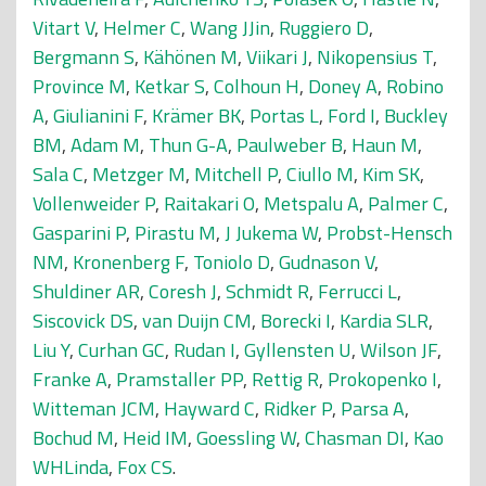
Vitart V
,
Helmer C
,
Wang JJin
,
Ruggiero D
,
Bergmann S
,
Kähönen M
,
Viikari J
,
Nikopensius T
,
Province M
,
Ketkar S
,
Colhoun H
,
Doney A
,
Robino
A
,
Giulianini F
,
Krämer BK
,
Portas L
,
Ford I
,
Buckley
BM
,
Adam M
,
Thun G-A
,
Paulweber B
,
Haun M
,
Sala C
,
Metzger M
,
Mitchell P
,
Ciullo M
,
Kim SK
,
Vollenweider P
,
Raitakari O
,
Metspalu A
,
Palmer C
,
Gasparini P
,
Pirastu M
,
J Jukema W
,
Probst-Hensch
NM
,
Kronenberg F
,
Toniolo D
,
Gudnason V
,
Shuldiner AR
,
Coresh J
,
Schmidt R
,
Ferrucci L
,
Siscovick DS
,
van Duijn CM
,
Borecki I
,
Kardia SLR
,
Liu Y
,
Curhan GC
,
Rudan I
,
Gyllensten U
,
Wilson JF
,
Franke A
,
Pramstaller PP
,
Rettig R
,
Prokopenko I
,
Witteman JCM
,
Hayward C
,
Ridker P
,
Parsa A
,
Bochud M
,
Heid IM
,
Goessling W
,
Chasman DI
,
Kao
WHLinda
,
Fox CS
.