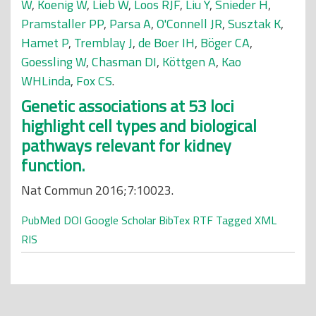
W
,
Koenig W
,
Lieb W
,
Loos RJF
,
Liu Y
,
Snieder H
,
Pramstaller PP
,
Parsa A
,
O'Connell JR
,
Susztak K
,
Hamet P
,
Tremblay J
,
de Boer IH
,
Böger CA
,
Goessling W
,
Chasman DI
,
Köttgen A
,
Kao
WHLinda
,
Fox CS
.
Genetic associations at 53 loci
highlight cell types and biological
pathways relevant for kidney
function.
Nat Commun 2016;7:10023.
PubMed
DOI
Google Scholar
BibTex
RTF
Tagged
XML
RIS