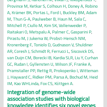
Province M
,
Ketkar S
,
Colhoun H
,
Doney A
,
Robino
A
,
Krämer BK
,
Portas L
,
Ford I
,
Buckley BM
,
Adam
M
,
Thun G-A
,
Paulweber B
,
Haun M
,
Sala C
,
Mitchell P
,
Ciullo M
,
Kim SK
,
Vollenweider P
,
Raitakari O
,
Metspalu A
,
Palmer C
,
Gasparini P
,
Pirastu M
,
J Jukema W
,
Probst-Hensch NM
,
Kronenberg F
,
Toniolo D
,
Gudnason V
,
Shuldiner
AR
,
Coresh J
,
Schmidt R
,
Ferrucci L
,
Siscovick DS
,
van Duijn CM
,
Borecki IB
,
Kardia SLR
,
Liu Y
,
Curhan
GC
,
Rudan I
,
Gyllensten U
,
Wilson JF
,
Franke A
,
Pramstaller PP
,
Rettig R
,
Prokopenko I
,
Witteman
J
,
Hayward C
,
Ridker PM
,
Parsa A
,
Bochud M
,
Heid
IM
,
Kao WHLinda
,
Fox CS
,
Köttgen A
.
Integration of genome-wide
association studies with biological
knowledge identifies six novel genes