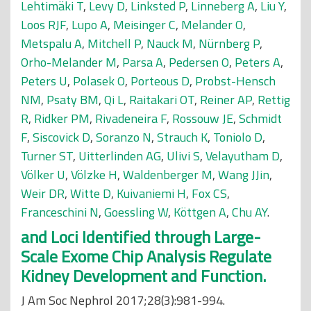
Lehtimäki T
,
Levy D
,
Linksted P
,
Linneberg A
,
Liu Y
,
Loos RJF
,
Lupo A
,
Meisinger C
,
Melander O
,
Metspalu A
,
Mitchell P
,
Nauck M
,
Nürnberg P
,
Orho-Melander M
,
Parsa A
,
Pedersen O
,
Peters A
,
Peters U
,
Polasek O
,
Porteous D
,
Probst-Hensch
NM
,
Psaty BM
,
Qi L
,
Raitakari OT
,
Reiner AP
,
Rettig
R
,
Ridker PM
,
Rivadeneira F
,
Rossouw JE
,
Schmidt
F
,
Siscovick D
,
Soranzo N
,
Strauch K
,
Toniolo D
,
Turner ST
,
Uitterlinden AG
,
Ulivi S
,
Velayutham D
,
Völker U
,
Völzke H
,
Waldenberger M
,
Wang JJin
,
Weir DR
,
Witte D
,
Kuivaniemi H
,
Fox CS
,
Franceschini N
,
Goessling W
,
Köttgen A
,
Chu AY
.
and Loci Identified through Large-
Scale Exome Chip Analysis Regulate
Kidney Development and Function.
J Am Soc Nephrol 2017;28(3):981-994.