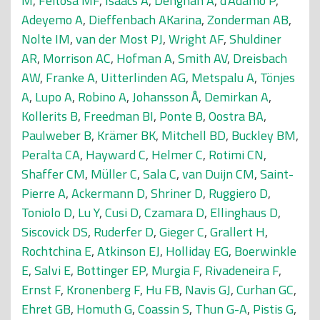
M
,
Feitosa MF
,
Isaacs A
,
Dehghan A
,
d'Adamo P
,
Adeyemo A
,
Dieffenbach AKarina
,
Zonderman AB
,
Nolte IM
,
van der Most PJ
,
Wright AF
,
Shuldiner
AR
,
Morrison AC
,
Hofman A
,
Smith AV
,
Dreisbach
AW
,
Franke A
,
Uitterlinden AG
,
Metspalu A
,
Tönjes
A
,
Lupo A
,
Robino A
,
Johansson Å
,
Demirkan A
,
Kollerits B
,
Freedman BI
,
Ponte B
,
Oostra BA
,
Paulweber B
,
Krämer BK
,
Mitchell BD
,
Buckley BM
,
Peralta CA
,
Hayward C
,
Helmer C
,
Rotimi CN
,
Shaffer CM
,
Müller C
,
Sala C
,
van Duijn CM
,
Saint-
Pierre A
,
Ackermann D
,
Shriner D
,
Ruggiero D
,
Toniolo D
,
Lu Y
,
Cusi D
,
Czamara D
,
Ellinghaus D
,
Siscovick DS
,
Ruderfer D
,
Gieger C
,
Grallert H
,
Rochtchina E
,
Atkinson EJ
,
Holliday EG
,
Boerwinkle
E
,
Salvi E
,
Bottinger EP
,
Murgia F
,
Rivadeneira F
,
Ernst F
,
Kronenberg F
,
Hu FB
,
Navis GJ
,
Curhan GC
,
Ehret GB
,
Homuth G
,
Coassin S
,
Thun G-A
,
Pistis G
,