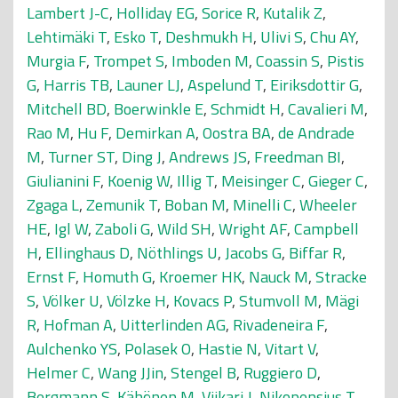
Lambert J-C
,
Holliday EG
,
Sorice R
,
Kutalik Z
,
Lehtimäki T
,
Esko T
,
Deshmukh H
,
Ulivi S
,
Chu AY
,
Murgia F
,
Trompet S
,
Imboden M
,
Coassin S
,
Pistis
G
,
Harris TB
,
Launer LJ
,
Aspelund T
,
Eiriksdottir G
,
Mitchell BD
,
Boerwinkle E
,
Schmidt H
,
Cavalieri M
,
Rao M
,
Hu F
,
Demirkan A
,
Oostra BA
,
de Andrade
M
,
Turner ST
,
Ding J
,
Andrews JS
,
Freedman BI
,
Giulianini F
,
Koenig W
,
Illig T
,
Meisinger C
,
Gieger C
,
Zgaga L
,
Zemunik T
,
Boban M
,
Minelli C
,
Wheeler
HE
,
Igl W
,
Zaboli G
,
Wild SH
,
Wright AF
,
Campbell
H
,
Ellinghaus D
,
Nöthlings U
,
Jacobs G
,
Biffar R
,
Ernst F
,
Homuth G
,
Kroemer HK
,
Nauck M
,
Stracke
S
,
Völker U
,
Völzke H
,
Kovacs P
,
Stumvoll M
,
Mägi
R
,
Hofman A
,
Uitterlinden AG
,
Rivadeneira F
,
Aulchenko YS
,
Polasek O
,
Hastie N
,
Vitart V
,
Helmer C
,
Wang JJin
,
Stengel B
,
Ruggiero D
,
Bergmann S
,
Kähönen M
,
Viikari J
,
Nikopensius T
,