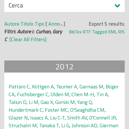
N
Cerca
o
a
p
s
r
Autore
Titolo
Tipo
[
Anno
]
Export 5 results:
c
i
Filtri:
Autore
è
Curhan, Gary
BibTex
RTF
Tagged
XML
RIS
o
n
C
[Clear All Filters]
n
c
d
i
i
p
2012
a
l
e
Pattaro C
,
Köttgen A
,
Teumer A
,
Garnaas M
,
Böger
CA
,
Fuchsberger C
,
Olden M
,
Chen M-H
,
Tin A
,
Taliun D
,
Li M
,
Gao X
,
Gorski M
,
Yang Q
,
Hundertmark C
,
Foster MC
,
O'Seaghdha CM
,
Glazer N
,
Isaacs A
,
Liu C-T
,
Smith AV
,
O'Connell JR
,
Struchalin M
,
Tanaka T
,
Li G
,
Johnson AD
,
Gierman