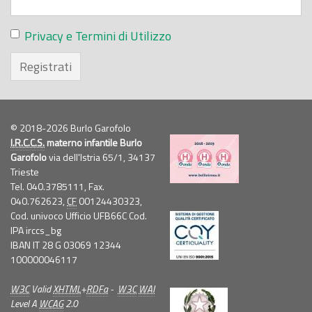
Privacy e Termini di Utilizzo
Registrati
© 2018-2026 Burlo Garofolo
I.R.C.C.S.
materno infantile Burlo
Garofolo
via dell'Istria 65/1, 34137
Trieste
Tel. 040.3785111, Fax.
040.762623,
CF
00124430323,
Cod. univoco Ufficio UFB66C Cod.
IPA irccs_bg
IBAN IT 28 G 03069 12344
100000046117
W3C
Valid
XHTML
+
RDFa
-
W3C
WAI
Level A
WCAG
2.0