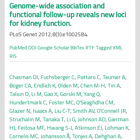
Genome-wide association and
functional follow-up reveals new loci
for kidney function.
PLoS Genet 2012;8(3):e1002584.
PubMed
DOI
Google Scholar
BibTex
RTF
Tagged
XML
RIS
Chasman DI
,
Fuchsberger C
,
Pattaro C
,
Teumer A
,
Böger CA
,
Endlich K
,
Olden M
,
Chen M-H
,
Tin A
,
Taliun D
,
Li M
,
Gao X
,
Gorski M
,
Yang Q
,
Hundertmark C
,
Foster MC
,
O'Seaghdha CM
,
Glazer N
,
Isaacs A
,
Liu C-T
,
Smith AV
,
O'Connell JR
,
Struchalin M
,
Tanaka T
,
Li G
,
Johnson AD
,
Gierman
HJ
,
Feitosa MF
,
Hwang S-J
,
Atkinson EJ
,
Lohman K
,
Cornelis MC
,
Johansson Å
,
Tönjes A
,
Dehghan A
,