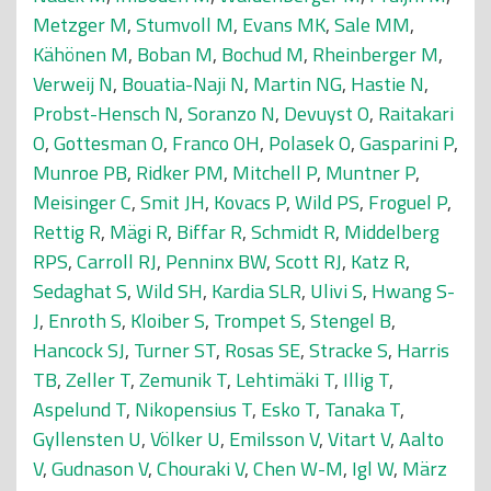
Metzger M
,
Stumvoll M
,
Evans MK
,
Sale MM
,
Kähönen M
,
Boban M
,
Bochud M
,
Rheinberger M
,
Verweij N
,
Bouatia-Naji N
,
Martin NG
,
Hastie N
,
Probst-Hensch N
,
Soranzo N
,
Devuyst O
,
Raitakari
O
,
Gottesman O
,
Franco OH
,
Polasek O
,
Gasparini P
,
Munroe PB
,
Ridker PM
,
Mitchell P
,
Muntner P
,
Meisinger C
,
Smit JH
,
Kovacs P
,
Wild PS
,
Froguel P
,
Rettig R
,
Mägi R
,
Biffar R
,
Schmidt R
,
Middelberg
RPS
,
Carroll RJ
,
Penninx BW
,
Scott RJ
,
Katz R
,
Sedaghat S
,
Wild SH
,
Kardia SLR
,
Ulivi S
,
Hwang S-
J
,
Enroth S
,
Kloiber S
,
Trompet S
,
Stengel B
,
Hancock SJ
,
Turner ST
,
Rosas SE
,
Stracke S
,
Harris
TB
,
Zeller T
,
Zemunik T
,
Lehtimäki T
,
Illig T
,
Aspelund T
,
Nikopensius T
,
Esko T
,
Tanaka T
,
Gyllensten U
,
Völker U
,
Emilsson V
,
Vitart V
,
Aalto
V
,
Gudnason V
,
Chouraki V
,
Chen W-M
,
Igl W
,
März