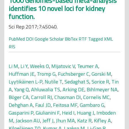
1000 Genomes-based meta-analysis
identifies 10 novel loci for kidney
function.
Sci Rep 2017;7:45040.
PubMed
DOI
Google Scholar
BibTex
RTF
Tagged
XML
RIS
Li M
,
Li Y
,
Weeks O
,
Mijatovic V
,
Teumer A
,
Huffman JE
,
Tromp G
,
Fuchsberger C
,
Gorski M
,
Lyytikäinen L-P
,
Nutile T
,
Sedaghat S
,
Sorice R
,
Tin
A
,
Yang Q
,
Ahluwalia TS
,
Arking DE
,
Bihlmeyer NA
,
Böger CA
,
Carroll RJ
,
Chasman DI
,
Cornelis MC
,
Dehghan A
,
Faul JD
,
Feitosa MF
,
Gambaro G
,
Gasparini P
,
Giulianini F
,
Heid I
,
Huang J
,
Imboden
M
,
Jackson AU
,
Jeff J
,
Jhun MA
,
Katz R
,
Kifley A
,
Kilpeläinen TO
,
Kumar A
,
Laakso M
,
Li-Gao R
,