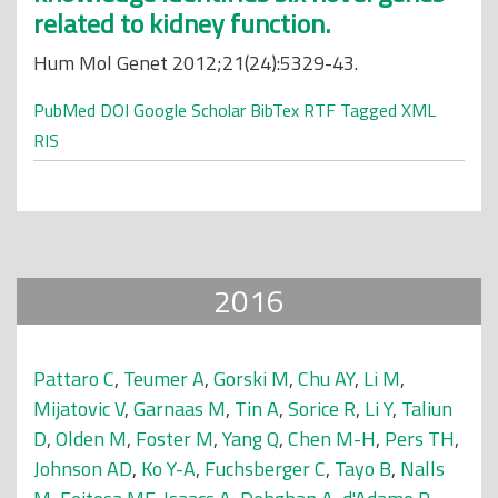
related to kidney function.
Hum Mol Genet 2012;21(24):5329-43.
PubMed
DOI
Google Scholar
BibTex
RTF
Tagged
XML
RIS
2016
Pattaro C
,
Teumer A
,
Gorski M
,
Chu AY
,
Li M
,
Mijatovic V
,
Garnaas M
,
Tin A
,
Sorice R
,
Li Y
,
Taliun
D
,
Olden M
,
Foster M
,
Yang Q
,
Chen M-H
,
Pers TH
,
Johnson AD
,
Ko Y-A
,
Fuchsberger C
,
Tayo B
,
Nalls