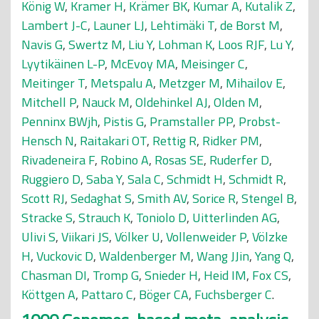
König W
,
Kramer H
,
Krämer BK
,
Kumar A
,
Kutalik Z
,
Lambert J-C
,
Launer LJ
,
Lehtimäki T
,
de Borst M
,
Navis G
,
Swertz M
,
Liu Y
,
Lohman K
,
Loos RJF
,
Lu Y
,
Lyytikäinen L-P
,
McEvoy MA
,
Meisinger C
,
Meitinger T
,
Metspalu A
,
Metzger M
,
Mihailov E
,
Mitchell P
,
Nauck M
,
Oldehinkel AJ
,
Olden M
,
Penninx BWjh
,
Pistis G
,
Pramstaller PP
,
Probst-
Hensch N
,
Raitakari OT
,
Rettig R
,
Ridker PM
,
Rivadeneira F
,
Robino A
,
Rosas SE
,
Ruderfer D
,
Ruggiero D
,
Saba Y
,
Sala C
,
Schmidt H
,
Schmidt R
,
Scott RJ
,
Sedaghat S
,
Smith AV
,
Sorice R
,
Stengel B
,
Stracke S
,
Strauch K
,
Toniolo D
,
Uitterlinden AG
,
Ulivi S
,
Viikari JS
,
Völker U
,
Vollenweider P
,
Völzke
H
,
Vuckovic D
,
Waldenberger M
,
Wang JJin
,
Yang Q
,
Chasman DI
,
Tromp G
,
Snieder H
,
Heid IM
,
Fox CS
,
Köttgen A
,
Pattaro C
,
Böger CA
,
Fuchsberger C
.