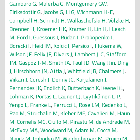
Gambaro G
,
Malerba G
,
Montgomery GW
,
Eiriksdottir G
,
Jacobs G
,
Li G
,
Wichmann H-E
,
Campbell H
,
Schmidt H
,
Wallaschofski H
,
Völzke H
,
Brenner H
,
Kroemer HK
,
Kramer H
,
Lin H
,
I Leach
M
,
Ford I
,
Guessous I
,
Rudan I
,
Prokopenko I
,
Borecki I
,
Heid IM
,
Kolcic I
,
Persico I
,
J Jukema W
,
Wilson JF
,
Felix JF
,
Divers J
,
Lambert J-C
,
Stafford
JM
,
Gaspoz J-M
,
Smith JA
,
Faul JD
,
Wang JJin
,
Ding
J
,
Hirschhorn JN
,
Attia J
,
Whitfield JB
,
Chalmers J
,
Viikari J
,
Coresh J
,
Denny JC
,
Karjalainen J
,
Fernandes JK
,
Endlich K
,
Butterbach K
,
Keene KL
,
Lohman K
,
Portas L
,
Launer LJ
,
Lyytikäinen L-P
,
Yengo L
,
Franke L
,
Ferrucci L
,
Rose LM
,
Kedenko L
,
Rao M
,
Struchalin M
,
Kleber ME
,
Cavalieri M
,
Haun
M
,
Cornelis MC
,
Ciullo M
,
Pirastu M
,
de Andrade M
,
McEvoy MA
,
Woodward M
,
Adam M
,
Cocca M
,
Nauck M
,
Imboden M
,
Waldenberger M
,
Pruijm M
,