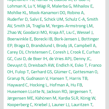
Lohman K
,
Lu Y
,
Mägi R
,
Malerba G
,
Mihailov E
,
Mohlke KL
,
Mook-Kanamori DO
,
Robino A
,
Ruderfer D
,
Salvi E
,
Schick UM
,
Schulz C-A
,
Smith
AV
,
Smith JA
,
Traglia M
,
Yerges-Armstrong LM
,
Zhao W
,
Goodarzi MO
,
Kraja AT
,
Liu C
,
Wessel J
,
Boerwinkle E
,
Borecki IB
,
Bork-Jensen J
,
Bottinger
EP
,
Braga D
,
Brandslund I
,
Brody JA
,
Campbell A
,
Carey DJ
,
Christensen C
,
Coresh J
,
Crook E
,
Curhan
GC
,
Cusi D
,
de Boer IH
,
de Vries APJ
,
Denny JC
,
Devuyst O
,
Dreisbach AW
,
Endlich K
,
Esko T
,
Franco
OH
,
Fulop T
,
Gerhard GS
,
Glümer C
,
Gottesman O
,
Grarup N
,
Gudnason V
,
Hansen T
,
Harris TB
,
Hayward C
,
Hocking L
,
Hofman A
,
Hu FB
,
Husemoen LLotte N
,
Jackson RD
,
Jørgensen T
,
Jørgensen ME
,
Kähönen M
,
Kardia SLR
,
König W
,
Kooperberg C
,
Kriebel J
,
Launer LJ
,
Lauritzen T
,