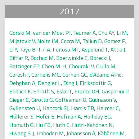
2017
Gorski M
,
van der Most PJ
,
Teumer A
,
Chu AY
,
Li M
,
Mijatovic V
,
Nolte IM
,
Cocca M
,
Taliun D
,
Gomez F
,
Li Y
,
Tayo B
,
Tin A
,
Feitosa MF
,
Aspelund T
,
Attia J
,
Biffar R
,
Bochud M
,
Boerwinkle E
,
Borecki I
,
Bottinger EP
,
Chen M-H
,
Chouraki V
,
Ciullo M
,
Coresh J
,
Cornelis MC
,
Curhan GC
,
d'Adamo APio
,
Dehghan A
,
Dengler L
,
Ding J
,
Eiriksdottir G
,
Endlich K
,
Enroth S
,
Esko T
,
Franco OH
,
Gasparini P
,
Gieger C
,
Girotto G
,
Gottesman O
,
Gudnason V
,
Gyllensten U
,
Hancock SJ
,
Harris TB
,
Helmer C
,
Höllerer S
,
Hofer E
,
Hofman A
,
Holliday EG
,
Homuth G
,
Hu FB
,
Huth C
,
Hutri-Kähönen N
,
Hwang S-J
,
Imboden M
,
Johansson Å
,
Kähönen M
,