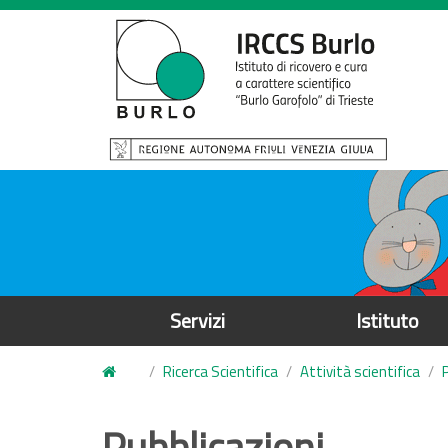
S
a
l
t
a
a
l
c
o
n
t
e
Servizi
Istituto
n
u
Ricerca Scientifica
Attività scientifica
t
o
Pubblicazioni
p