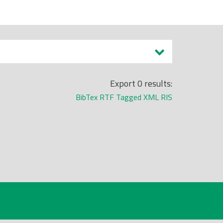
Export 0 results:
BibTex
RTF
Tagged
XML
RIS