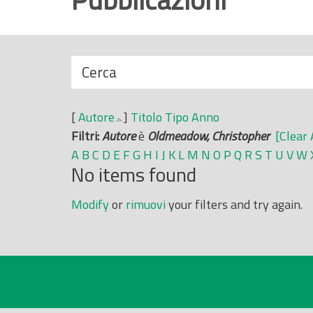
r
i
n
N
Cerca
c
a
i
s
p
[
Autore
]
Titolo
Tipo
Anno
c
a
Filtri:
Autore
è
Oldmeadow, Christopher
[Clear 
o
l
A
B
C
D
E
F
G
H
I
J
K
L
M
N
O
P
Q
R
S
T
U
V
W
n
e
No items found
d
i
Modify
or
rimuovi
your filters and try again.