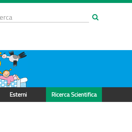
Form
i
erca
icerca
Esterni
Ricerca Scientifica