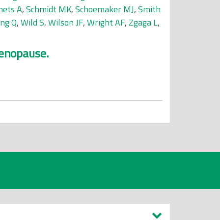
mets A
,
Schmidt MK
,
Schoemaker MJ
,
Smith
ng Q
,
Wild S
,
Wilson JF
,
Wright AF
,
Zgaga L
,
menopause.