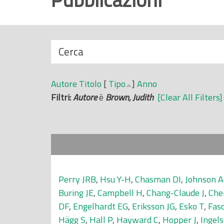
r
i
n
N
Cerca
c
a
i
s
p
Autore
Titolo
[
Tipo
]
Anno
c
a
Filtri:
Autore
è
Brown, Judith
[Clear All Filters]
o
l
n
e
d
i
Perry JRB
,
Hsu Y-H
,
Chasman DI
,
Johnson 
Buring JE
,
Campbell H
,
Chang-Claude J
,
Che
DF
,
Engelhardt EG
,
Eriksson JG
,
Esko T
,
Fas
Hägg S
,
Hall P
,
Hayward C
,
Hopper J
,
Ingel