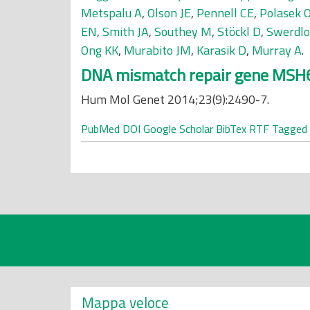
Metspalu A
,
Olson JE
,
Pennell CE
,
Polasek 
EN
,
Smith JA
,
Southey M
,
Stöckl D
,
Swerdlo
Ong KK
,
Murabito JM
,
Karasik D
,
Murray A
.
DNA mismatch repair gene MSH6 
Hum Mol Genet 2014;23(9):2490-7.
PubMed
DOI
Google Scholar
BibTex
RTF
Tagged
Mappa veloce