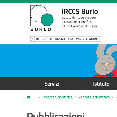
S
a
l
t
a
a
l
c
o
n
t
e
Servizi
Istituto
n
u
Ricerca Scientifica
Attività scientifica
t
o
Pubblicazioni
p