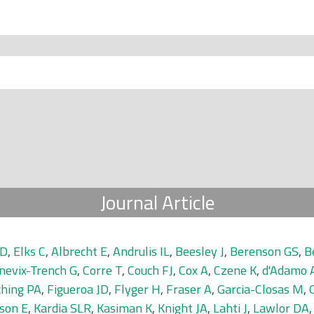
Journal Article
AD
,
Elks C
,
Albrecht E
,
Andrulis IL
,
Beesley J
,
Berenson GS
,
B
nevix-Trench G
,
Corre T
,
Couch FJ
,
Cox A
,
Czene K
,
d'Adamo 
ching PA
,
Figueroa JD
,
Flyger H
,
Fraser A
,
Garcia-Closas M
,
sson E
,
Kardia SLR
,
Kasiman K
,
Knight JA
,
Lahti J
,
Lawlor DA