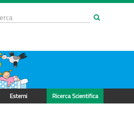
Form
i
erca
icerca
Esterni
Ricerca Scientifica