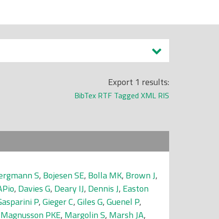
Export 1 results:
BibTex
RTF
Tagged
XML
RIS
ergmann S
,
Bojesen SE
,
Bolla MK
,
Brown J
,
APio
,
Davies G
,
Deary IJ
,
Dennis J
,
Easton
Gasparini P
,
Gieger C
,
Giles G
,
Guenel P
,
,
Magnusson PKE
,
Margolin S
,
Marsh JA
,