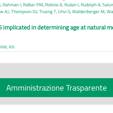
O
,
Rahman I
,
Ridker PM
,
Robino A
,
Rudan I
,
Rudolph A
,
Salu
w AJ
,
Thompson DJ
,
Truong T
,
Ulivi S
,
Waldenberger M
,
Wa
implicated in determining age at natural 
XML
RIS
Amministrazione Trasparente