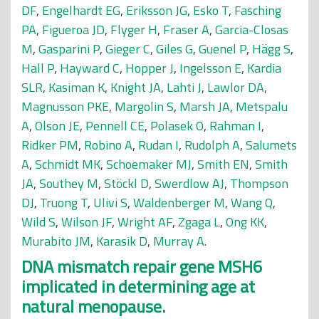
DF
,
Engelhardt EG
,
Eriksson JG
,
Esko T
,
Fasching
PA
,
Figueroa JD
,
Flyger H
,
Fraser A
,
Garcia-Closas
M
,
Gasparini P
,
Gieger C
,
Giles G
,
Guenel P
,
Hägg S
,
Hall P
,
Hayward C
,
Hopper J
,
Ingelsson E
,
Kardia
SLR
,
Kasiman K
,
Knight JA
,
Lahti J
,
Lawlor DA
,
Magnusson PKE
,
Margolin S
,
Marsh JA
,
Metspalu
A
,
Olson JE
,
Pennell CE
,
Polasek O
,
Rahman I
,
Ridker PM
,
Robino A
,
Rudan I
,
Rudolph A
,
Salumets
A
,
Schmidt MK
,
Schoemaker MJ
,
Smith EN
,
Smith
JA
,
Southey M
,
Stöckl D
,
Swerdlow AJ
,
Thompson
DJ
,
Truong T
,
Ulivi S
,
Waldenberger M
,
Wang Q
,
Wild S
,
Wilson JF
,
Wright AF
,
Zgaga L
,
Ong KK
,
Murabito JM
,
Karasik D
,
Murray A
.
DNA mismatch repair gene MSH6
implicated in determining age at
natural menopause.