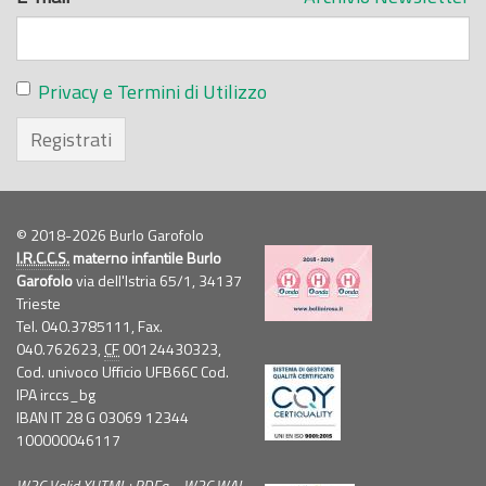
Privacy e Termini di Utilizzo
Registrati
© 2018-2026 Burlo Garofolo
I.R.C.C.S.
materno infantile Burlo
Garofolo
via dell'Istria 65/1, 34137
Trieste
Tel. 040.3785111, Fax.
040.762623,
CF
00124430323,
Cod. univoco Ufficio UFB66C Cod.
IPA irccs_bg
IBAN IT 28 G 03069 12344
100000046117
W3C
Valid
XHTML
+
RDFa
-
W3C
WAI