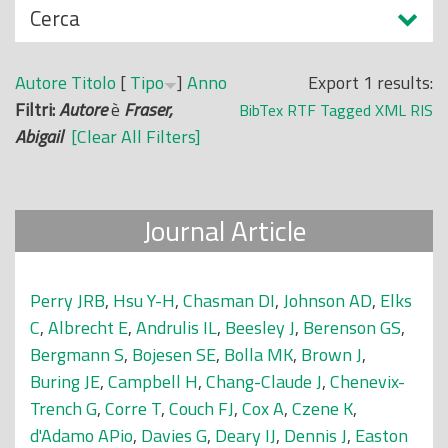
N
Cerca
o
a
p
s
r
Autore
Titolo
[
Tipo
]
Anno
Export 1 results:
c
i
Filtri:
Autore
è
Fraser,
BibTex
RTF
Tagged
XML
RIS
o
n
Abigail
[Clear All Filters]
n
c
d
i
i
p
Journal Article
a
l
e
Perry JRB
,
Hsu Y-H
,
Chasman DI
,
Johnson AD
,
Elks
C
,
Albrecht E
,
Andrulis IL
,
Beesley J
,
Berenson GS
,
Bergmann S
,
Bojesen SE
,
Bolla MK
,
Brown J
,
Buring JE
,
Campbell H
,
Chang-Claude J
,
Chenevix-
Trench G
,
Corre T
,
Couch FJ
,
Cox A
,
Czene K
,
d'Adamo APio
,
Davies G
,
Deary IJ
,
Dennis J
,
Easton