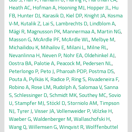
Heath AC
,
Hofman A
,
Hooning MJ
,
Hopper JL
,
Hu
FB
,
Hunter DJ
,
Karasik D
,
Kiel DP
,
Knight JA
,
Kosma
V-M
,
Kutalik Z
,
Lai S
,
Lambrechts D
,
Lindblom A
,
Mägi R
,
Magnusson PK
,
Mannermaa A
,
Martin NG
,
Masson G
,
McArdle PF
,
McArdle WL
,
Melbye M
,
Michailidou K
,
Mihailov E
,
Milani L
,
Milne RL
,
Nevanlinna H
,
Neven P
,
Nohr EA
,
Oldehinkel AJ
,
Oostra BA
,
Palotie A
,
Peacock M
,
Pedersen NL
,
Peterlongo P
,
Peto J
,
Pharoah PDP
,
Postma DS
,
Pouta A
,
Pylkäs K
,
Radice P
,
Ring S
,
Rivadeneira F
,
Robino A
,
Rose LM
,
Rudolph A
,
Salomaa V
,
Sanna
S
,
Schlessinger D
,
Schmidt MK
,
Southey MC
,
Sovio
U
,
Stampfer MJ
,
Stöckl D
,
Storniolo AM
,
Timpson
NJ
,
Tyrer J
,
Visser JA
,
Vollenweider P
,
Völzke H
,
Waeber G
,
Waldenberger M
,
Wallaschofski H
,
Wang Q
,
Willemsen G
,
Winqvist R
,
Wolffenbuttel