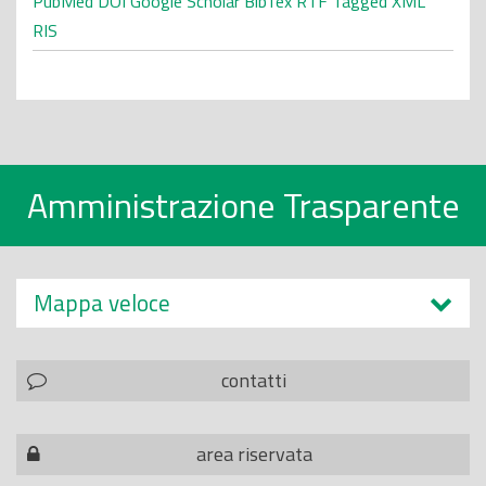
PubMed
DOI
Google Scholar
BibTex
RTF
Tagged
XML
RIS
Amministrazione Trasparente
Mappa veloce
contatti
area riservata