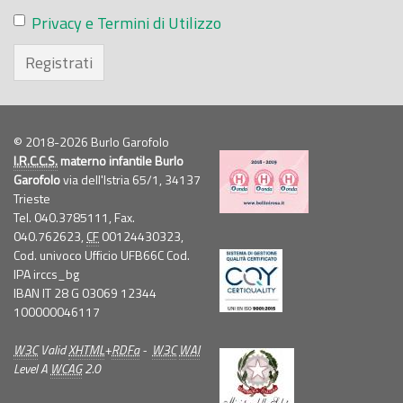
Privacy e Termini di Utilizzo
Registrati
© 2018-2026 Burlo Garofolo
I.R.C.C.S.
materno infantile Burlo
Garofolo
via dell'Istria 65/1, 34137
Trieste
Tel. 040.3785111, Fax.
040.762623,
CF
00124430323,
Cod. univoco Ufficio UFB66C Cod.
IPA irccs_bg
IBAN IT 28 G 03069 12344
100000046117
W3C
Valid
XHTML
+
RDFa
-
W3C
WAI
Level A
WCAG
2.0