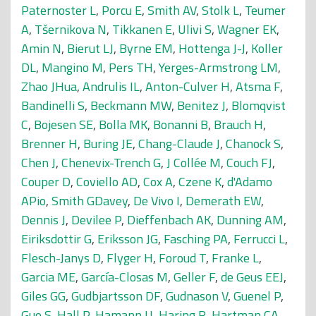
Paternoster L
,
Porcu E
,
Smith AV
,
Stolk L
,
Teumer
A
,
Tšernikova N
,
Tikkanen E
,
Ulivi S
,
Wagner EK
,
Amin N
,
Bierut LJ
,
Byrne EM
,
Hottenga J-J
,
Koller
DL
,
Mangino M
,
Pers TH
,
Yerges-Armstrong LM
,
Zhao JHua
,
Andrulis IL
,
Anton-Culver H
,
Atsma F
,
Bandinelli S
,
Beckmann MW
,
Benitez J
,
Blomqvist
C
,
Bojesen SE
,
Bolla MK
,
Bonanni B
,
Brauch H
,
Brenner H
,
Buring JE
,
Chang-Claude J
,
Chanock S
,
Chen J
,
Chenevix-Trench G
,
J Collée M
,
Couch FJ
,
Couper D
,
Coviello AD
,
Cox A
,
Czene K
,
d'Adamo
APio
,
Smith GDavey
,
De Vivo I
,
Demerath EW
,
Dennis J
,
Devilee P
,
Dieffenbach AK
,
Dunning AM
,
Eiriksdottir G
,
Eriksson JG
,
Fasching PA
,
Ferrucci L
,
Flesch-Janys D
,
Flyger H
,
Foroud T
,
Franke L
,
Garcia ME
,
García-Closas M
,
Geller F
,
de Geus EEJ
,
Giles GG
,
Gudbjartsson DF
,
Gudnason V
,
Guenel P
,
Guo S
,
Hall P
,
Hamann U
,
Haring R
,
Hartman CA
,