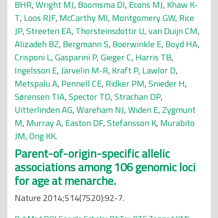
BHR
,
Wright MJ
,
Boomsma DI
,
Econs MJ
,
Khaw K-
T
,
Loos RJF
,
McCarthy MI
,
Montgomery GW
,
Rice
JP
,
Streeten EA
,
Thorsteinsdottir U
,
van Duijn CM
,
Alizadeh BZ
,
Bergmann S
,
Boerwinkle E
,
Boyd HA
,
Crisponi L
,
Gasparini P
,
Gieger C
,
Harris TB
,
Ingelsson E
,
Järvelin M-R
,
Kraft P
,
Lawlor D
,
Metspalu A
,
Pennell CE
,
Ridker PM
,
Snieder H
,
Sørensen TIA
,
Spector TD
,
Strachan DP
,
Uitterlinden AG
,
Wareham NJ
,
Widen E
,
Zygmunt
M
,
Murray A
,
Easton DF
,
Stefansson K
,
Murabito
JM
,
Ong KK
.
Parent-of-origin-specific allelic
associations among 106 genomic loci
for age at menarche.
Nature 2014;514(7520):92-7.