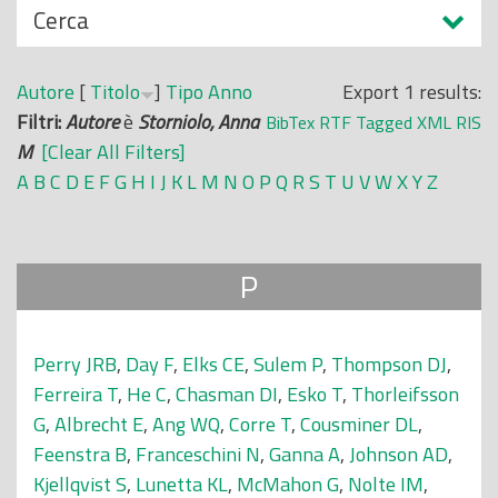
N
Cerca
o
a
p
s
r
Autore
[
Titolo
]
Tipo
Anno
Export 1 results:
c
i
Filtri:
Autore
è
Storniolo, Anna
BibTex
RTF
Tagged
XML
RIS
o
n
M
[Clear All Filters]
n
c
A
B
C
D
E
F
G
H
I
J
K
L
M
N
O
P
Q
R
S
T
U
V
W
X
Y
Z
d
i
i
p
a
P
l
e
Perry JRB
,
Day F
,
Elks CE
,
Sulem P
,
Thompson DJ
,
Ferreira T
,
He C
,
Chasman DI
,
Esko T
,
Thorleifsson
G
,
Albrecht E
,
Ang WQ
,
Corre T
,
Cousminer DL
,
Feenstra B
,
Franceschini N
,
Ganna A
,
Johnson AD
,
Kjellqvist S
,
Lunetta KL
,
McMahon G
,
Nolte IM
,