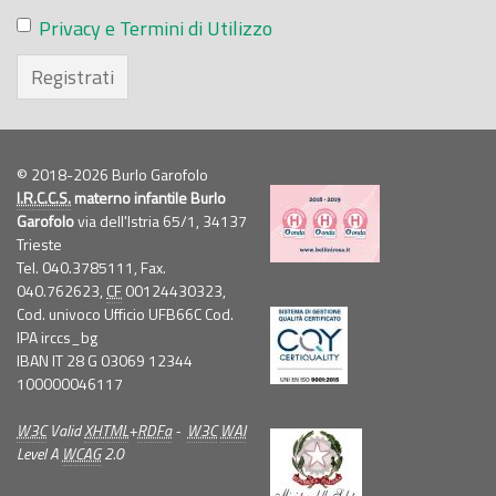
Privacy e Termini di Utilizzo
Registrati
© 2018-2026 Burlo Garofolo
I.R.C.C.S.
materno infantile Burlo
Garofolo
via dell'Istria 65/1, 34137
Trieste
Tel. 040.3785111, Fax.
040.762623,
CF
00124430323,
Cod. univoco Ufficio UFB66C Cod.
IPA irccs_bg
IBAN IT 28 G 03069 12344
100000046117
W3C
Valid
XHTML
+
RDFa
-
W3C
WAI
Level A
WCAG
2.0