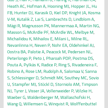
Heath AC
,
Hofman A
,
Hooning MJ
,
Hopper JL
,
Hu
FB
,
Hunter DJ
,
Karasik D
,
Kiel DP
,
Knight JA
,
Kosma
V-M
,
Kutalik Z
,
Lai S
,
Lambrechts D
,
Lindblom A
,
Mägi R
,
Magnusson PK
,
Mannermaa A
,
Martin NG
,
Masson G
,
McArdle PF
,
McArdle WL
,
Melbye M
,
Michailidou K
,
Mihailov E
,
Milani L
,
Milne RL
,
Nevanlinna H
,
Neven P
,
Nohr EA
,
Oldehinkel AJ
,
Oostra BA
,
Palotie A
,
Peacock M
,
Pedersen NL
,
Peterlongo P
,
Peto J
,
Pharoah PDP
,
Postma DS
,
Pouta A
,
Pylkäs K
,
Radice P
,
Ring S
,
Rivadeneira F
,
Robino A
,
Rose LM
,
Rudolph A
,
Salomaa V
,
Sanna
S
,
Schlessinger D
,
Schmidt MK
,
Southey MC
,
Sovio
U
,
Stampfer MJ
,
Stöckl D
,
Storniolo AM
,
Timpson
NJ
,
Tyrer J
,
Visser JA
,
Vollenweider P
,
Völzke H
,
Waeber G
,
Waldenberger M
,
Wallaschofski H
,
Wang Q
,
Willemsen G
,
Winqvist R
,
Wolffenbuttel