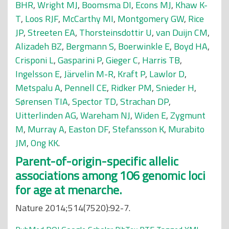
BHR
,
Wright MJ
,
Boomsma DI
,
Econs MJ
,
Khaw K-
T
,
Loos RJF
,
McCarthy MI
,
Montgomery GW
,
Rice
JP
,
Streeten EA
,
Thorsteinsdottir U
,
van Duijn CM
,
Alizadeh BZ
,
Bergmann S
,
Boerwinkle E
,
Boyd HA
,
Crisponi L
,
Gasparini P
,
Gieger C
,
Harris TB
,
Ingelsson E
,
Järvelin M-R
,
Kraft P
,
Lawlor D
,
Metspalu A
,
Pennell CE
,
Ridker PM
,
Snieder H
,
Sørensen TIA
,
Spector TD
,
Strachan DP
,
Uitterlinden AG
,
Wareham NJ
,
Widen E
,
Zygmunt
M
,
Murray A
,
Easton DF
,
Stefansson K
,
Murabito
JM
,
Ong KK
.
Parent-of-origin-specific allelic
associations among 106 genomic loci
for age at menarche.
Nature 2014;514(7520):92-7.