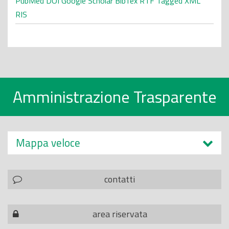
PubMed
DOI
Google Scholar
BibTex
RTF
Tagged
XML
RIS
Amministrazione Trasparente
Mappa veloce
contatti
area riservata