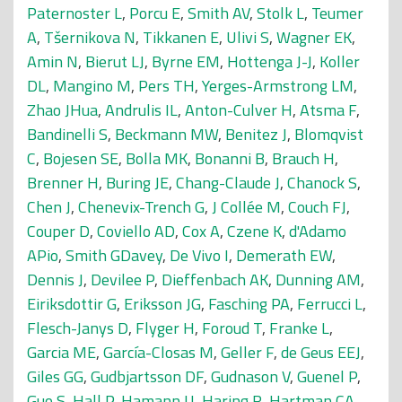
Paternoster L
,
Porcu E
,
Smith AV
,
Stolk L
,
Teumer
A
,
Tšernikova N
,
Tikkanen E
,
Ulivi S
,
Wagner EK
,
Amin N
,
Bierut LJ
,
Byrne EM
,
Hottenga J-J
,
Koller
DL
,
Mangino M
,
Pers TH
,
Yerges-Armstrong LM
,
Zhao JHua
,
Andrulis IL
,
Anton-Culver H
,
Atsma F
,
Bandinelli S
,
Beckmann MW
,
Benitez J
,
Blomqvist
C
,
Bojesen SE
,
Bolla MK
,
Bonanni B
,
Brauch H
,
Brenner H
,
Buring JE
,
Chang-Claude J
,
Chanock S
,
Chen J
,
Chenevix-Trench G
,
J Collée M
,
Couch FJ
,
Couper D
,
Coviello AD
,
Cox A
,
Czene K
,
d'Adamo
APio
,
Smith GDavey
,
De Vivo I
,
Demerath EW
,
Dennis J
,
Devilee P
,
Dieffenbach AK
,
Dunning AM
,
Eiriksdottir G
,
Eriksson JG
,
Fasching PA
,
Ferrucci L
,
Flesch-Janys D
,
Flyger H
,
Foroud T
,
Franke L
,
Garcia ME
,
García-Closas M
,
Geller F
,
de Geus EEJ
,
Giles GG
,
Gudbjartsson DF
,
Gudnason V
,
Guenel P
,
Guo S
,
Hall P
,
Hamann U
,
Haring R
,
Hartman CA
,