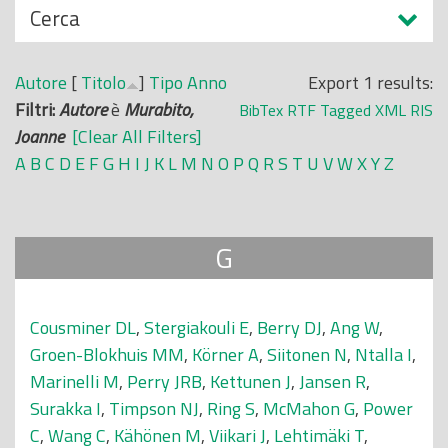
N
Cerca
o
a
p
s
r
Autore
[
Titolo
]
Tipo
Anno
Export 1 results:
c
i
Filtri:
Autore
è
Murabito,
BibTex
RTF
Tagged
XML
RIS
o
n
Joanne
[Clear All Filters]
n
c
A
B
C
D
E
F
G
H
I
J
K
L
M
N
O
P
Q
R
S
T
U
V
W
X
Y
Z
d
i
i
p
a
G
l
e
Cousminer DL
,
Stergiakouli E
,
Berry DJ
,
Ang W
,
Groen-Blokhuis MM
,
Körner A
,
Siitonen N
,
Ntalla I
,
Marinelli M
,
Perry JRB
,
Kettunen J
,
Jansen R
,
Surakka I
,
Timpson NJ
,
Ring S
,
McMahon G
,
Power
C
,
Wang C
,
Kähönen M
,
Viikari J
,
Lehtimäki T
,