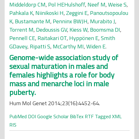
Middeldorp CM
,
Pol HEHulshoff
,
Neef M
,
Weise S
,
Pahkala K
,
Niinikoski H
,
Zeggini E
,
Panoutsopoulou
K
,
Bustamante M
,
Penninx BWJH
,
Murabito J
,
Torrent M
,
Dedoussis GV
,
Kiess W
,
Boomsma DI
,
Pennell CE
,
Raitakari OT
,
Hyppönen E
,
Smith
GDavey
,
Ripatti S
,
McCarthy MI
,
Widen E
.
Genome-wide association study of
sexual maturation in males and
females highlights a role for body
mass and menarche loci in male
puberty.
Hum Mol Genet 2014;23(16):4452-64.
PubMed
DOI
Google Scholar
BibTex
RTF
Tagged
XML
RIS