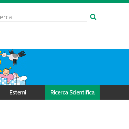
Form
i
erca
icerca
Esterni
Ricerca Scientifica