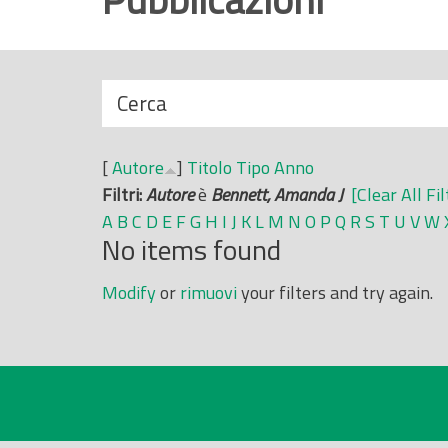
r
i
n
N
Cerca
c
a
i
s
p
[
Autore
]
Titolo
Tipo
Anno
c
a
Filtri:
Autore
è
Bennett, Amanda J
[Clear All Fil
o
l
A
B
C
D
E
F
G
H
I
J
K
L
M
N
O
P
Q
R
S
T
U
V
W
n
e
No items found
d
i
Modify
or
rimuovi
your filters and try again.