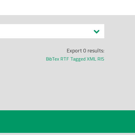
Export 0 results:
BibTex
RTF
Tagged
XML
RIS