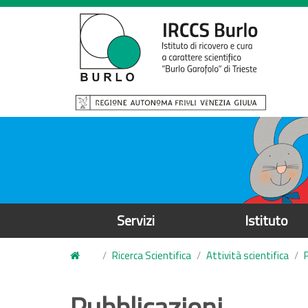
S
a
l
t
a
a
l
c
o
n
t
e
Servizi
Istituto
n
u
Ricerca Scientifica
Attività scientifica
t
o
Pubblicazioni
p