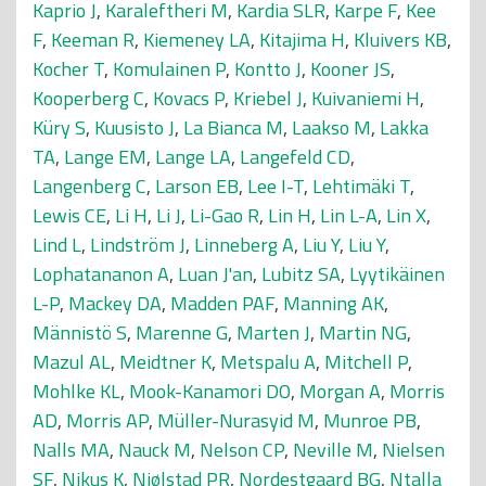
Kaprio J
,
Karaleftheri M
,
Kardia SLR
,
Karpe F
,
Kee
F
,
Keeman R
,
Kiemeney LA
,
Kitajima H
,
Kluivers KB
,
Kocher T
,
Komulainen P
,
Kontto J
,
Kooner JS
,
Kooperberg C
,
Kovacs P
,
Kriebel J
,
Kuivaniemi H
,
Küry S
,
Kuusisto J
,
La Bianca M
,
Laakso M
,
Lakka
TA
,
Lange EM
,
Lange LA
,
Langefeld CD
,
Langenberg C
,
Larson EB
,
Lee I-T
,
Lehtimäki T
,
Lewis CE
,
Li H
,
Li J
,
Li-Gao R
,
Lin H
,
Lin L-A
,
Lin X
,
Lind L
,
Lindström J
,
Linneberg A
,
Liu Y
,
Liu Y
,
Lophatananon A
,
Luan J'an
,
Lubitz SA
,
Lyytikäinen
L-P
,
Mackey DA
,
Madden PAF
,
Manning AK
,
Männistö S
,
Marenne G
,
Marten J
,
Martin NG
,
Mazul AL
,
Meidtner K
,
Metspalu A
,
Mitchell P
,
Mohlke KL
,
Mook-Kanamori DO
,
Morgan A
,
Morris
AD
,
Morris AP
,
Müller-Nurasyid M
,
Munroe PB
,
Nalls MA
,
Nauck M
,
Nelson CP
,
Neville M
,
Nielsen
SF
,
Nikus K
,
Njølstad PR
,
Nordestgaard BG
,
Ntalla