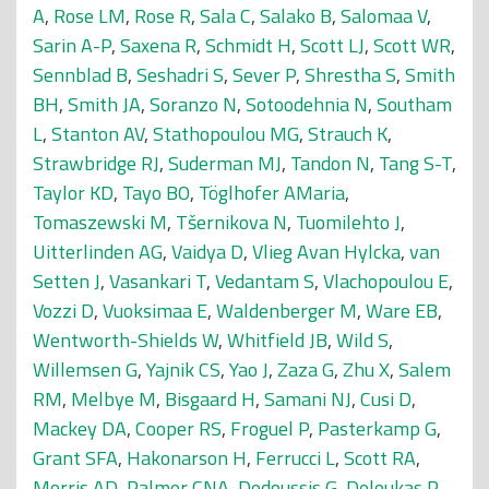
A
,
Rose LM
,
Rose R
,
Sala C
,
Salako B
,
Salomaa V
,
Sarin A-P
,
Saxena R
,
Schmidt H
,
Scott LJ
,
Scott WR
,
Sennblad B
,
Seshadri S
,
Sever P
,
Shrestha S
,
Smith
BH
,
Smith JA
,
Soranzo N
,
Sotoodehnia N
,
Southam
L
,
Stanton AV
,
Stathopoulou MG
,
Strauch K
,
Strawbridge RJ
,
Suderman MJ
,
Tandon N
,
Tang S-T
,
Taylor KD
,
Tayo BO
,
Töglhofer AMaria
,
Tomaszewski M
,
Tšernikova N
,
Tuomilehto J
,
Uitterlinden AG
,
Vaidya D
,
Vlieg Avan Hylcka
,
van
Setten J
,
Vasankari T
,
Vedantam S
,
Vlachopoulou E
,
Vozzi D
,
Vuoksimaa E
,
Waldenberger M
,
Ware EB
,
Wentworth-Shields W
,
Whitfield JB
,
Wild S
,
Willemsen G
,
Yajnik CS
,
Yao J
,
Zaza G
,
Zhu X
,
Salem
RM
,
Melbye M
,
Bisgaard H
,
Samani NJ
,
Cusi D
,
Mackey DA
,
Cooper RS
,
Froguel P
,
Pasterkamp G
,
Grant SFA
,
Hakonarson H
,
Ferrucci L
,
Scott RA
,
Morris AD
,
Palmer CNA
,
Dedoussis G
,
Deloukas P
,