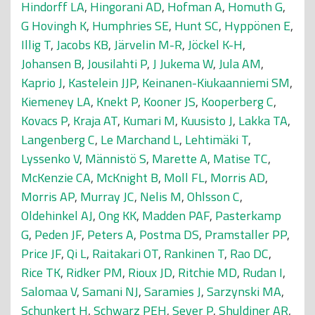
Hindorff LA
,
Hingorani AD
,
Hofman A
,
Homuth G
,
G Hovingh K
,
Humphries SE
,
Hunt SC
,
Hyppönen E
,
Illig T
,
Jacobs KB
,
Järvelin M-R
,
Jöckel K-H
,
Johansen B
,
Jousilahti P
,
J Jukema W
,
Jula AM
,
Kaprio J
,
Kastelein JJP
,
Keinanen-Kiukaanniemi SM
,
Kiemeney LA
,
Knekt P
,
Kooner JS
,
Kooperberg C
,
Kovacs P
,
Kraja AT
,
Kumari M
,
Kuusisto J
,
Lakka TA
,
Langenberg C
,
Le Marchand L
,
Lehtimäki T
,
Lyssenko V
,
Männistö S
,
Marette A
,
Matise TC
,
McKenzie CA
,
McKnight B
,
Moll FL
,
Morris AD
,
Morris AP
,
Murray JC
,
Nelis M
,
Ohlsson C
,
Oldehinkel AJ
,
Ong KK
,
Madden PAF
,
Pasterkamp
G
,
Peden JF
,
Peters A
,
Postma DS
,
Pramstaller PP
,
Price JF
,
Qi L
,
Raitakari OT
,
Rankinen T
,
Rao DC
,
Rice TK
,
Ridker PM
,
Rioux JD
,
Ritchie MD
,
Rudan I
,
Salomaa V
,
Samani NJ
,
Saramies J
,
Sarzynski MA
,
Schunkert H
,
Schwarz PEH
,
Sever P
,
Shuldiner AR
,