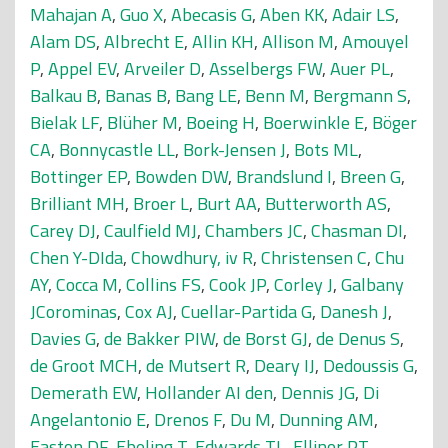
Mahajan A
,
Guo X
,
Abecasis G
,
Aben KK
,
Adair LS
,
Alam DS
,
Albrecht E
,
Allin KH
,
Allison M
,
Amouyel
P
,
Appel EV
,
Arveiler D
,
Asselbergs FW
,
Auer PL
,
Balkau B
,
Banas B
,
Bang LE
,
Benn M
,
Bergmann S
,
Bielak LF
,
Blüher M
,
Boeing H
,
Boerwinkle E
,
Böger
CA
,
Bonnycastle LL
,
Bork-Jensen J
,
Bots ML
,
Bottinger EP
,
Bowden DW
,
Brandslund I
,
Breen G
,
Brilliant MH
,
Broer L
,
Burt AA
,
Butterworth AS
,
Carey DJ
,
Caulfield MJ
,
Chambers JC
,
Chasman DI
,
Chen Y-DIda
,
Chowdhury, iv R
,
Christensen C
,
Chu
AY
,
Cocca M
,
Collins FS
,
Cook JP
,
Corley J
,
Galbany
JCorominas
,
Cox AJ
,
Cuellar-Partida G
,
Danesh J
,
Davies G
,
de Bakker PIW
,
de Borst GJ
,
de Denus S
,
de Groot MCH
,
de Mutsert R
,
Deary IJ
,
Dedoussis G
,
Demerath EW
,
Hollander AI den
,
Dennis JG
,
Di
Angelantonio E
,
Drenos F
,
Du M
,
Dunning AM
,
Easton DF
,
Ebeling T
,
Edwards TL
,
Ellinor PT
,