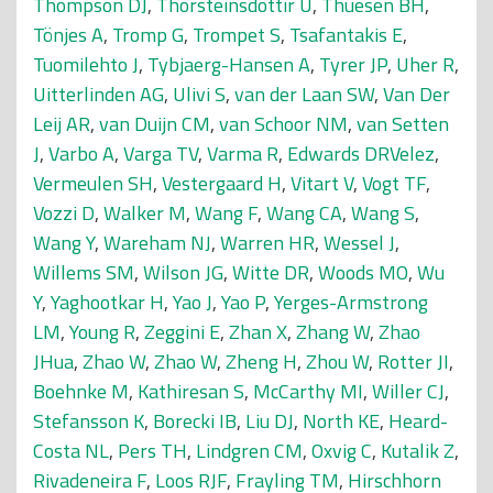
Thompson DJ
,
Thorsteinsdottir U
,
Thuesen BH
,
Tönjes A
,
Tromp G
,
Trompet S
,
Tsafantakis E
,
Tuomilehto J
,
Tybjaerg-Hansen A
,
Tyrer JP
,
Uher R
,
Uitterlinden AG
,
Ulivi S
,
van der Laan SW
,
Van Der
Leij AR
,
van Duijn CM
,
van Schoor NM
,
van Setten
J
,
Varbo A
,
Varga TV
,
Varma R
,
Edwards DRVelez
,
Vermeulen SH
,
Vestergaard H
,
Vitart V
,
Vogt TF
,
Vozzi D
,
Walker M
,
Wang F
,
Wang CA
,
Wang S
,
Wang Y
,
Wareham NJ
,
Warren HR
,
Wessel J
,
Willems SM
,
Wilson JG
,
Witte DR
,
Woods MO
,
Wu
Y
,
Yaghootkar H
,
Yao J
,
Yao P
,
Yerges-Armstrong
LM
,
Young R
,
Zeggini E
,
Zhan X
,
Zhang W
,
Zhao
JHua
,
Zhao W
,
Zhao W
,
Zheng H
,
Zhou W
,
Rotter JI
,
Boehnke M
,
Kathiresan S
,
McCarthy MI
,
Willer CJ
,
Stefansson K
,
Borecki IB
,
Liu DJ
,
North KE
,
Heard-
Costa NL
,
Pers TH
,
Lindgren CM
,
Oxvig C
,
Kutalik Z
,
Rivadeneira F
,
Loos RJF
,
Frayling TM
,
Hirschhorn