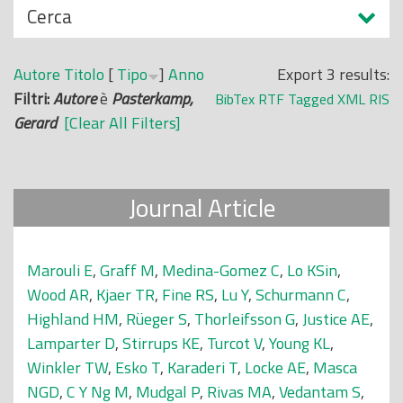
N
Cerca
o
a
p
s
r
Autore
Titolo
[
Tipo
]
Anno
Export 3 results:
c
i
Filtri:
Autore
è
Pasterkamp,
BibTex
RTF
Tagged
XML
RIS
o
n
Gerard
[Clear All Filters]
n
c
d
i
i
p
Journal Article
a
l
e
Marouli E
,
Graff M
,
Medina-Gomez C
,
Lo KSin
,
Wood AR
,
Kjaer TR
,
Fine RS
,
Lu Y
,
Schurmann C
,
Highland HM
,
Rüeger S
,
Thorleifsson G
,
Justice AE
,
Lamparter D
,
Stirrups KE
,
Turcot V
,
Young KL
,
Winkler TW
,
Esko T
,
Karaderi T
,
Locke AE
,
Masca
NGD
,
C Y Ng M
,
Mudgal P
,
Rivas MA
,
Vedantam S
,