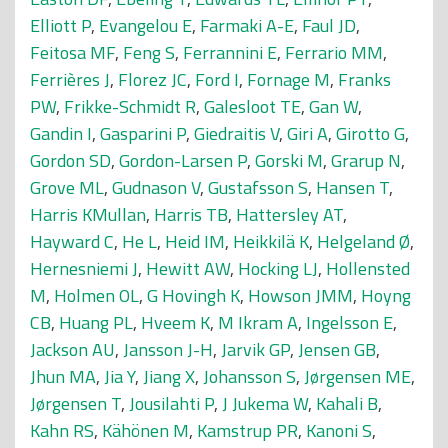
Elliott P
,
Evangelou E
,
Farmaki A-E
,
Faul JD
,
Feitosa MF
,
Feng S
,
Ferrannini E
,
Ferrario MM
,
Ferrières J
,
Florez JC
,
Ford I
,
Fornage M
,
Franks
PW
,
Frikke-Schmidt R
,
Galesloot TE
,
Gan W
,
Gandin I
,
Gasparini P
,
Giedraitis V
,
Giri A
,
Girotto G
,
Gordon SD
,
Gordon-Larsen P
,
Gorski M
,
Grarup N
,
Grove ML
,
Gudnason V
,
Gustafsson S
,
Hansen T
,
Harris KMullan
,
Harris TB
,
Hattersley AT
,
Hayward C
,
He L
,
Heid IM
,
Heikkilä K
,
Helgeland Ø
,
Hernesniemi J
,
Hewitt AW
,
Hocking LJ
,
Hollensted
M
,
Holmen OL
,
G Hovingh K
,
Howson JMM
,
Hoyng
CB
,
Huang PL
,
Hveem K
,
M Ikram A
,
Ingelsson E
,
Jackson AU
,
Jansson J-H
,
Jarvik GP
,
Jensen GB
,
Jhun MA
,
Jia Y
,
Jiang X
,
Johansson S
,
Jørgensen ME
,
Jørgensen T
,
Jousilahti P
,
J Jukema W
,
Kahali B
,
Kahn RS
,
Kähönen M
,
Kamstrup PR
,
Kanoni S
,