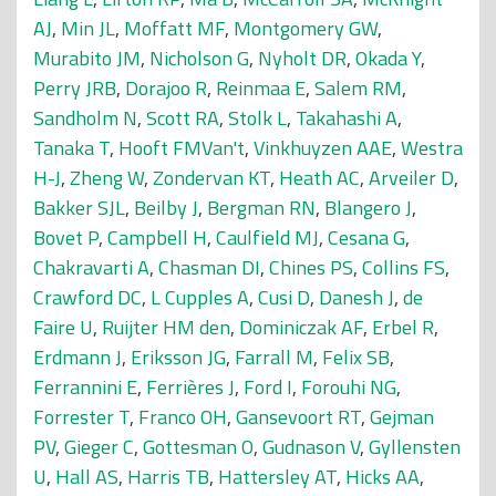
AJ
,
Min JL
,
Moffatt MF
,
Montgomery GW
,
Murabito JM
,
Nicholson G
,
Nyholt DR
,
Okada Y
,
Perry JRB
,
Dorajoo R
,
Reinmaa E
,
Salem RM
,
Sandholm N
,
Scott RA
,
Stolk L
,
Takahashi A
,
Tanaka T
,
Hooft FMVan't
,
Vinkhuyzen AAE
,
Westra
H-J
,
Zheng W
,
Zondervan KT
,
Heath AC
,
Arveiler D
,
Bakker SJL
,
Beilby J
,
Bergman RN
,
Blangero J
,
Bovet P
,
Campbell H
,
Caulfield MJ
,
Cesana G
,
Chakravarti A
,
Chasman DI
,
Chines PS
,
Collins FS
,
Crawford DC
,
L Cupples A
,
Cusi D
,
Danesh J
,
de
Faire U
,
Ruijter HM den
,
Dominiczak AF
,
Erbel R
,
Erdmann J
,
Eriksson JG
,
Farrall M
,
Felix SB
,
Ferrannini E
,
Ferrières J
,
Ford I
,
Forouhi NG
,
Forrester T
,
Franco OH
,
Gansevoort RT
,
Gejman
PV
,
Gieger C
,
Gottesman O
,
Gudnason V
,
Gyllensten
U
,
Hall AS
,
Harris TB
,
Hattersley AT
,
Hicks AA
,