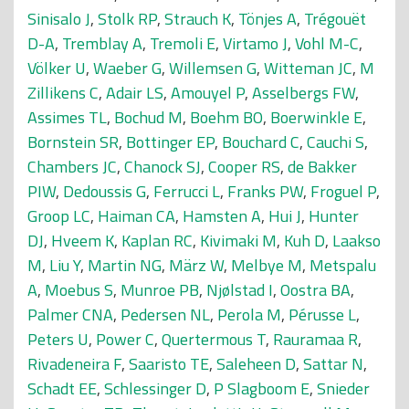
Sinisalo J
,
Stolk RP
,
Strauch K
,
Tönjes A
,
Trégouët
D-A
,
Tremblay A
,
Tremoli E
,
Virtamo J
,
Vohl M-C
,
Völker U
,
Waeber G
,
Willemsen G
,
Witteman JC
,
M
Zillikens C
,
Adair LS
,
Amouyel P
,
Asselbergs FW
,
Assimes TL
,
Bochud M
,
Boehm BO
,
Boerwinkle E
,
Bornstein SR
,
Bottinger EP
,
Bouchard C
,
Cauchi S
,
Chambers JC
,
Chanock SJ
,
Cooper RS
,
de Bakker
PIW
,
Dedoussis G
,
Ferrucci L
,
Franks PW
,
Froguel P
,
Groop LC
,
Haiman CA
,
Hamsten A
,
Hui J
,
Hunter
DJ
,
Hveem K
,
Kaplan RC
,
Kivimaki M
,
Kuh D
,
Laakso
M
,
Liu Y
,
Martin NG
,
März W
,
Melbye M
,
Metspalu
A
,
Moebus S
,
Munroe PB
,
Njølstad I
,
Oostra BA
,
Palmer CNA
,
Pedersen NL
,
Perola M
,
Pérusse L
,
Peters U
,
Power C
,
Quertermous T
,
Rauramaa R
,
Rivadeneira F
,
Saaristo TE
,
Saleheen D
,
Sattar N
,
Schadt EE
,
Schlessinger D
,
P Slagboom E
,
Snieder