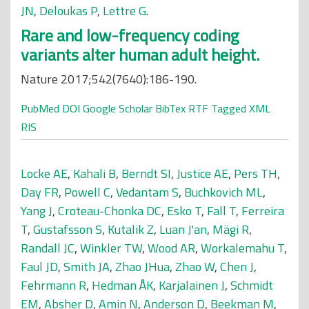
JN
,
Deloukas P
,
Lettre G
.
Rare and low-frequency coding
variants alter human adult height.
Nature 2017;542(7640):186-190.
PubMed
DOI
Google Scholar
BibTex
RTF
Tagged
XML
RIS
Locke AE
,
Kahali B
,
Berndt SI
,
Justice AE
,
Pers TH
,
Day FR
,
Powell C
,
Vedantam S
,
Buchkovich ML
,
Yang J
,
Croteau-Chonka DC
,
Esko T
,
Fall T
,
Ferreira
T
,
Gustafsson S
,
Kutalik Z
,
Luan J'an
,
Mägi R
,
Randall JC
,
Winkler TW
,
Wood AR
,
Workalemahu T
,
Faul JD
,
Smith JA
,
Zhao JHua
,
Zhao W
,
Chen J
,
Fehrmann R
,
Hedman ÅK
,
Karjalainen J
,
Schmidt
EM
,
Absher D
,
Amin N
,
Anderson D
,
Beekman M
,