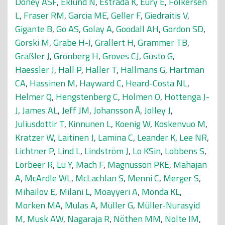
Doney ASF
,
Eklund N
,
Estrada K
,
Eury E
,
Folkersen
L
,
Fraser RM
,
Garcia ME
,
Geller F
,
Giedraitis V
,
Gigante B
,
Go AS
,
Golay A
,
Goodall AH
,
Gordon SD
,
Gorski M
,
Grabe H-J
,
Grallert H
,
Grammer TB
,
Gräßler J
,
Grönberg H
,
Groves CJ
,
Gusto G
,
Haessler J
,
Hall P
,
Haller T
,
Hallmans G
,
Hartman
CA
,
Hassinen M
,
Hayward C
,
Heard-Costa NL
,
Helmer Q
,
Hengstenberg C
,
Holmen O
,
Hottenga J-
J
,
James AL
,
Jeff JM
,
Johansson Å
,
Jolley J
,
Juliusdottir T
,
Kinnunen L
,
Koenig W
,
Koskenvuo M
,
Kratzer W
,
Laitinen J
,
Lamina C
,
Leander K
,
Lee NR
,
Lichtner P
,
Lind L
,
Lindström J
,
Lo KSin
,
Lobbens S
,
Lorbeer R
,
Lu Y
,
Mach F
,
Magnusson PKE
,
Mahajan
A
,
McArdle WL
,
McLachlan S
,
Menni C
,
Merger S
,
Mihailov E
,
Milani L
,
Moayyeri A
,
Monda KL
,
Morken MA
,
Mulas A
,
Müller G
,
Müller-Nurasyid
M
,
Musk AW
,
Nagaraja R
,
Nöthen MM
,
Nolte IM
,