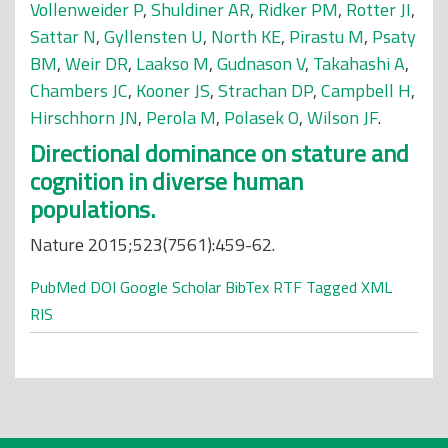
Vollenweider P
,
Shuldiner AR
,
Ridker PM
,
Rotter JI
,
Sattar N
,
Gyllensten U
,
North KE
,
Pirastu M
,
Psaty
BM
,
Weir DR
,
Laakso M
,
Gudnason V
,
Takahashi A
,
Chambers JC
,
Kooner JS
,
Strachan DP
,
Campbell H
,
Hirschhorn JN
,
Perola M
,
Polasek O
,
Wilson JF
.
Directional dominance on stature and
cognition in diverse human
populations.
Nature 2015;523(7561):459-62.
PubMed
DOI
Google Scholar
BibTex
RTF
Tagged
XML
RIS