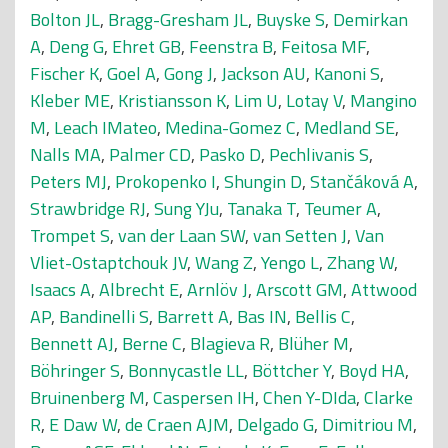
Bolton JL
,
Bragg-Gresham JL
,
Buyske S
,
Demirkan
A
,
Deng G
,
Ehret GB
,
Feenstra B
,
Feitosa MF
,
Fischer K
,
Goel A
,
Gong J
,
Jackson AU
,
Kanoni S
,
Kleber ME
,
Kristiansson K
,
Lim U
,
Lotay V
,
Mangino
M
,
Leach IMateo
,
Medina-Gomez C
,
Medland SE
,
Nalls MA
,
Palmer CD
,
Pasko D
,
Pechlivanis S
,
Peters MJ
,
Prokopenko I
,
Shungin D
,
Stančáková A
,
Strawbridge RJ
,
Sung YJu
,
Tanaka T
,
Teumer A
,
Trompet S
,
van der Laan SW
,
van Setten J
,
Van
Vliet-Ostaptchouk JV
,
Wang Z
,
Yengo L
,
Zhang W
,
Isaacs A
,
Albrecht E
,
Arnlöv J
,
Arscott GM
,
Attwood
AP
,
Bandinelli S
,
Barrett A
,
Bas IN
,
Bellis C
,
Bennett AJ
,
Berne C
,
Blagieva R
,
Blüher M
,
Böhringer S
,
Bonnycastle LL
,
Böttcher Y
,
Boyd HA
,
Bruinenberg M
,
Caspersen IH
,
Chen Y-DIda
,
Clarke
R
,
E Daw W
,
de Craen AJM
,
Delgado G
,
Dimitriou M
,