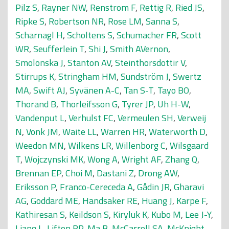
Pilz S
,
Rayner NW
,
Renstrom F
,
Rettig R
,
Ried JS
,
Ripke S
,
Robertson NR
,
Rose LM
,
Sanna S
,
Scharnagl H
,
Scholtens S
,
Schumacher FR
,
Scott
WR
,
Seufferlein T
,
Shi J
,
Smith AVernon
,
Smolonska J
,
Stanton AV
,
Steinthorsdottir V
,
Stirrups K
,
Stringham HM
,
Sundström J
,
Swertz
MA
,
Swift AJ
,
Syvänen A-C
,
Tan S-T
,
Tayo BO
,
Thorand B
,
Thorleifsson G
,
Tyrer JP
,
Uh H-W
,
Vandenput L
,
Verhulst FC
,
Vermeulen SH
,
Verweij
N
,
Vonk JM
,
Waite LL
,
Warren HR
,
Waterworth D
,
Weedon MN
,
Wilkens LR
,
Willenborg C
,
Wilsgaard
T
,
Wojczynski MK
,
Wong A
,
Wright AF
,
Zhang Q
,
Brennan EP
,
Choi M
,
Dastani Z
,
Drong AW
,
Eriksson P
,
Franco-Cereceda A
,
Gådin JR
,
Gharavi
AG
,
Goddard ME
,
Handsaker RE
,
Huang J
,
Karpe F
,
Kathiresan S
,
Keildson S
,
Kiryluk K
,
Kubo M
,
Lee J-Y
,
Liang L
,
Lifton RP
,
Ma B
,
McCarroll SA
,
McKnight