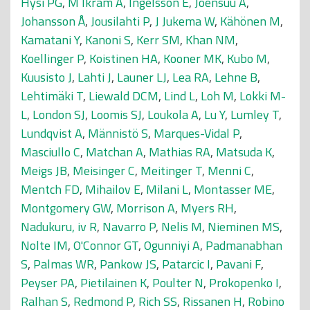
Hysi PG
,
M Ikram A
,
Ingelsson E
,
Joensuu A
,
Johansson Å
,
Jousilahti P
,
J Jukema W
,
Kähönen M
,
Kamatani Y
,
Kanoni S
,
Kerr SM
,
Khan NM
,
Koellinger P
,
Koistinen HA
,
Kooner MK
,
Kubo M
,
Kuusisto J
,
Lahti J
,
Launer LJ
,
Lea RA
,
Lehne B
,
Lehtimäki T
,
Liewald DCM
,
Lind L
,
Loh M
,
Lokki M-
L
,
London SJ
,
Loomis SJ
,
Loukola A
,
Lu Y
,
Lumley T
,
Lundqvist A
,
Männistö S
,
Marques-Vidal P
,
Masciullo C
,
Matchan A
,
Mathias RA
,
Matsuda K
,
Meigs JB
,
Meisinger C
,
Meitinger T
,
Menni C
,
Mentch FD
,
Mihailov E
,
Milani L
,
Montasser ME
,
Montgomery GW
,
Morrison A
,
Myers RH
,
Nadukuru, iv R
,
Navarro P
,
Nelis M
,
Nieminen MS
,
Nolte IM
,
O'Connor GT
,
Ogunniyi A
,
Padmanabhan
S
,
Palmas WR
,
Pankow JS
,
Patarcic I
,
Pavani F
,
Peyser PA
,
Pietilainen K
,
Poulter N
,
Prokopenko I
,
Ralhan S
,
Redmond P
,
Rich SS
,
Rissanen H
,
Robino