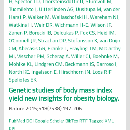
H
,
Spector TD
,
Thorsteinsdottir U
,
Stumvoll M
,
Tuomilehto J
,
Uitterlinden AG
,
Uusitupa M
,
van der
Harst P
,
Walker M
,
Wallaschofski H
,
Wareham NJ
,
Watkins H
,
Weir DR
,
Wichmann H-E
,
Wilson JF
,
Zanen P
,
Borecki IB
,
Deloukas P
,
Fox CS
,
Heid IM
,
O'Connell JR
,
Strachan DP
,
Stefansson K
,
van Duijn
CM
,
Abecasis GR
,
Franke L
,
Frayling TM
,
McCarthy
MI
,
Visscher PM
,
Scherag A
,
Willer CJ
,
Boehnke M
,
Mohlke KL
,
Lindgren CM
,
Beckmann JS
,
Barroso I
,
North KE
,
Ingelsson E
,
Hirschhorn JN
,
Loos RJF
,
Speliotes EK
.
Genetic studies of body mass index
yield new insights for obesity biology.
Nature 2015;518(7538):197-206.
PubMed
DOI
Google Scholar
BibTex
RTF
Tagged
XML
RIS