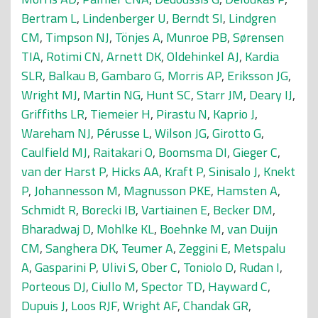
Bertram L
,
Lindenberger U
,
Berndt SI
,
Lindgren
CM
,
Timpson NJ
,
Tönjes A
,
Munroe PB
,
Sørensen
TIA
,
Rotimi CN
,
Arnett DK
,
Oldehinkel AJ
,
Kardia
SLR
,
Balkau B
,
Gambaro G
,
Morris AP
,
Eriksson JG
,
Wright MJ
,
Martin NG
,
Hunt SC
,
Starr JM
,
Deary IJ
,
Griffiths LR
,
Tiemeier H
,
Pirastu N
,
Kaprio J
,
Wareham NJ
,
Pérusse L
,
Wilson JG
,
Girotto G
,
Caulfield MJ
,
Raitakari O
,
Boomsma DI
,
Gieger C
,
van der Harst P
,
Hicks AA
,
Kraft P
,
Sinisalo J
,
Knekt
P
,
Johannesson M
,
Magnusson PKE
,
Hamsten A
,
Schmidt R
,
Borecki IB
,
Vartiainen E
,
Becker DM
,
Bharadwaj D
,
Mohlke KL
,
Boehnke M
,
van Duijn
CM
,
Sanghera DK
,
Teumer A
,
Zeggini E
,
Metspalu
A
,
Gasparini P
,
Ulivi S
,
Ober C
,
Toniolo D
,
Rudan I
,
Porteous DJ
,
Ciullo M
,
Spector TD
,
Hayward C
,
Dupuis J
,
Loos RJF
,
Wright AF
,
Chandak GR
,