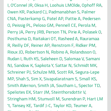
I
,
O'Connel JR
,
Oksa H
,
Loohuis LMOlde
,
Ophoff RA
,
Owen KR
,
Packard CJ
,
Padmanabhan S
,
Palmer
CNA
,
Pasterkamp G
,
Patel AP
,
Pattie A
,
Pedersen
O
,
Peissig PL
,
Peloso GM
,
Pennell CE
,
Perola M
,
Perry JA
,
Perry JRB
,
Person TN
,
Pirie A
,
Polasek O
,
Posthuma D
,
Raitakari OT
,
Rasheed A
,
Rauramaa
R
,
Reilly DF
,
Reiner AP
,
Renstrom F
,
Ridker PM
,
Rioux JD
,
Robertson N
,
Robino A
,
Rolandsson O
,
Rudan I
,
Ruth KS
,
Saleheen D
,
Salomaa V
,
Samani
NJ
,
Sandow K
,
Sapkota Y
,
Sattar N
,
Schmidt MK
,
Schreiner PJ
,
Schulze MB
,
Scott RA
,
Segura-Lepe
MP
,
Shah S
,
Sim X
,
Sivapalaratnam S
,
Small KS
,
Smith AVernon
,
Smith JA
,
Southam L
,
Spector TD
,
Speliotes EK
,
Starr JM
,
Steinthorsdottir V
,
Stringham HM
,
Stumvoll M
,
Surendran P
,
Hart LM
't
,
Tansey KE
,
Tardif J-C
,
Taylor KD
,
Teumer A
,