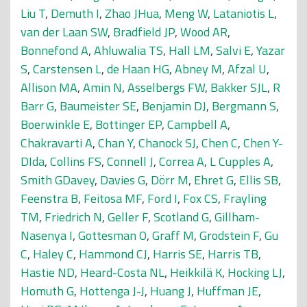
Liu T
,
Demuth I
,
Zhao JHua
,
Meng W
,
Lataniotis L
,
van der Laan SW
,
Bradfield JP
,
Wood AR
,
Bonnefond A
,
Ahluwalia TS
,
Hall LM
,
Salvi E
,
Yazar
S
,
Carstensen L
,
de Haan HG
,
Abney M
,
Afzal U
,
Allison MA
,
Amin N
,
Asselbergs FW
,
Bakker SJL
,
R
Barr G
,
Baumeister SE
,
Benjamin DJ
,
Bergmann S
,
Boerwinkle E
,
Bottinger EP
,
Campbell A
,
Chakravarti A
,
Chan Y
,
Chanock SJ
,
Chen C
,
Chen Y-
DIda
,
Collins FS
,
Connell J
,
Correa A
,
L Cupples A
,
Smith GDavey
,
Davies G
,
Dörr M
,
Ehret G
,
Ellis SB
,
Feenstra B
,
Feitosa MF
,
Ford I
,
Fox CS
,
Frayling
TM
,
Friedrich N
,
Geller F
,
Scotland G
,
Gillham-
Nasenya I
,
Gottesman O
,
Graff M
,
Grodstein F
,
Gu
C
,
Haley C
,
Hammond CJ
,
Harris SE
,
Harris TB
,
Hastie ND
,
Heard-Costa NL
,
Heikkilä K
,
Hocking LJ
,
Homuth G
,
Hottenga J-J
,
Huang J
,
Huffman JE
,