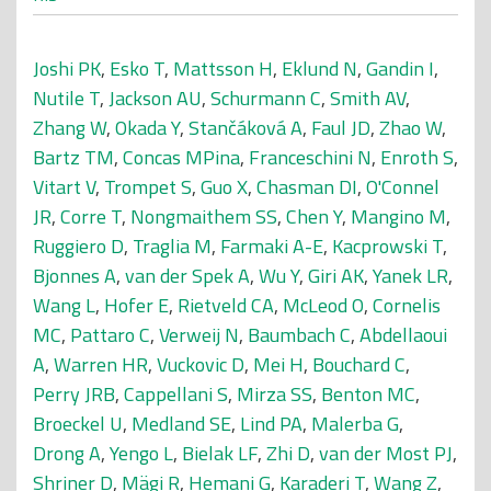
Joshi PK
,
Esko T
,
Mattsson H
,
Eklund N
,
Gandin I
,
Nutile T
,
Jackson AU
,
Schurmann C
,
Smith AV
,
Zhang W
,
Okada Y
,
Stančáková A
,
Faul JD
,
Zhao W
,
Bartz TM
,
Concas MPina
,
Franceschini N
,
Enroth S
,
Vitart V
,
Trompet S
,
Guo X
,
Chasman DI
,
O'Connel
JR
,
Corre T
,
Nongmaithem SS
,
Chen Y
,
Mangino M
,
Ruggiero D
,
Traglia M
,
Farmaki A-E
,
Kacprowski T
,
Bjonnes A
,
van der Spek A
,
Wu Y
,
Giri AK
,
Yanek LR
,
Wang L
,
Hofer E
,
Rietveld CA
,
McLeod O
,
Cornelis
MC
,
Pattaro C
,
Verweij N
,
Baumbach C
,
Abdellaoui
A
,
Warren HR
,
Vuckovic D
,
Mei H
,
Bouchard C
,
Perry JRB
,
Cappellani S
,
Mirza SS
,
Benton MC
,
Broeckel U
,
Medland SE
,
Lind PA
,
Malerba G
,
Drong A
,
Yengo L
,
Bielak LF
,
Zhi D
,
van der Most PJ
,
Shriner D
,
Mägi R
,
Hemani G
,
Karaderi T
,
Wang Z
,