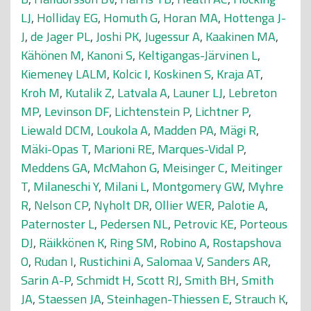
LJ
,
Holliday EG
,
Homuth G
,
Horan MA
,
Hottenga J-
J
,
de Jager PL
,
Joshi PK
,
Jugessur A
,
Kaakinen MA
,
Kähönen M
,
Kanoni S
,
Keltigangas-Järvinen L
,
Kiemeney LALM
,
Kolcic I
,
Koskinen S
,
Kraja AT
,
Kroh M
,
Kutalik Z
,
Latvala A
,
Launer LJ
,
Lebreton
MP
,
Levinson DF
,
Lichtenstein P
,
Lichtner P
,
Liewald DCM
,
Loukola A
,
Madden PA
,
Mägi R
,
Mäki-Opas T
,
Marioni RE
,
Marques-Vidal P
,
Meddens GA
,
McMahon G
,
Meisinger C
,
Meitinger
T
,
Milaneschi Y
,
Milani L
,
Montgomery GW
,
Myhre
R
,
Nelson CP
,
Nyholt DR
,
Ollier WER
,
Palotie A
,
Paternoster L
,
Pedersen NL
,
Petrovic KE
,
Porteous
DJ
,
Räikkönen K
,
Ring SM
,
Robino A
,
Rostapshova
O
,
Rudan I
,
Rustichini A
,
Salomaa V
,
Sanders AR
,
Sarin A-P
,
Schmidt H
,
Scott RJ
,
Smith BH
,
Smith
JA
,
Staessen JA
,
Steinhagen-Thiessen E
,
Strauch K
,