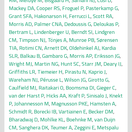
RM
,
Melbye M
,
Bisgaard H
,
Samani NJ
,
Cusi D
,
Mackey DA
,
Cooper RS
,
Froguel P
,
Pasterkamp G
,
Grant SFA
,
Hakonarson H
,
Ferrucci L
,
Scott RA
,
Morris AD
,
Palmer CNA
,
Dedoussis G
,
Deloukas P
,
Bertram L
,
Lindenberger U
,
Berndt SI
,
Lindgren
CM
,
Timpson NJ
,
Tönjes A
,
Munroe PB
,
Sørensen
TIA
,
Rotimi CN
,
Arnett DK
,
Oldehinkel AJ
,
Kardia
SLR
,
Balkau B
,
Gambaro G
,
Morris AP
,
Eriksson JG
,
Wright MJ
,
Martin NG
,
Hunt SC
,
Starr JM
,
Deary IJ
,
Griffiths LR
,
Tiemeier H
,
Pirastu N
,
Kaprio J
,
Wareham NJ
,
Pérusse L
,
Wilson JG
,
Girotto G
,
Caulfield MJ
,
Raitakari O
,
Boomsma DI
,
Gieger C
,
van der Harst P
,
Hicks AA
,
Kraft P
,
Sinisalo J
,
Knekt
P
,
Johannesson M
,
Magnusson PKE
,
Hamsten A
,
Schmidt R
,
Borecki IB
,
Vartiainen E
,
Becker DM
,
Bharadwaj D
,
Mohlke KL
,
Boehnke M
,
van Duijn
CM
,
Sanghera DK
,
Teumer A
,
Zeggini E
,
Metspalu