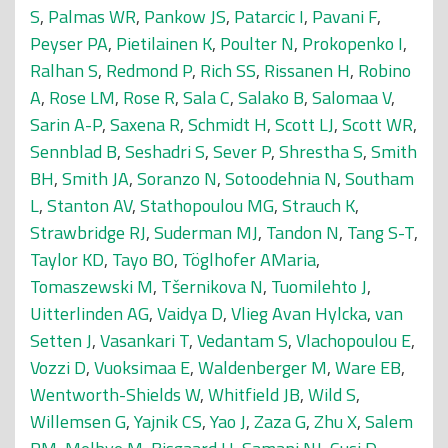
S
,
Palmas WR
,
Pankow JS
,
Patarcic I
,
Pavani F
,
Peyser PA
,
Pietilainen K
,
Poulter N
,
Prokopenko I
,
Ralhan S
,
Redmond P
,
Rich SS
,
Rissanen H
,
Robino
A
,
Rose LM
,
Rose R
,
Sala C
,
Salako B
,
Salomaa V
,
Sarin A-P
,
Saxena R
,
Schmidt H
,
Scott LJ
,
Scott WR
,
Sennblad B
,
Seshadri S
,
Sever P
,
Shrestha S
,
Smith
BH
,
Smith JA
,
Soranzo N
,
Sotoodehnia N
,
Southam
L
,
Stanton AV
,
Stathopoulou MG
,
Strauch K
,
Strawbridge RJ
,
Suderman MJ
,
Tandon N
,
Tang S-T
,
Taylor KD
,
Tayo BO
,
Töglhofer AMaria
,
Tomaszewski M
,
Tšernikova N
,
Tuomilehto J
,
Uitterlinden AG
,
Vaidya D
,
Vlieg Avan Hylcka
,
van
Setten J
,
Vasankari T
,
Vedantam S
,
Vlachopoulou E
,
Vozzi D
,
Vuoksimaa E
,
Waldenberger M
,
Ware EB
,
Wentworth-Shields W
,
Whitfield JB
,
Wild S
,
Willemsen G
,
Yajnik CS
,
Yao J
,
Zaza G
,
Zhu X
,
Salem