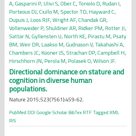
A
,
Gasparini P
,
Ulivi S
,
Ober C
,
Toniolo D
,
Rudan I
,
Porteous DJ
,
Ciullo M
,
Spector TD
,
Hayward C
,
Dupuis J
,
Loos RJF
,
Wright AF
,
Chandak GR
,
Vollenweider P
,
Shuldiner AR
,
Ridker PM
,
Rotter JI
,
Sattar N
,
Gyllensten U
,
North KE
,
Pirastu M
,
Psaty
BM
,
Weir DR
,
Laakso M
,
Gudnason V
,
Takahashi A
,
Chambers JC
,
Kooner JS
,
Strachan DP
,
Campbell H
,
Hirschhorn JN
,
Perola M
,
Polasek O
,
Wilson JF
.
Directional dominance on stature and
cognition in diverse human
populations.
Nature 2015;523(7561):459-62.
PubMed
DOI
Google Scholar
BibTex
RTF
Tagged
XML
RIS