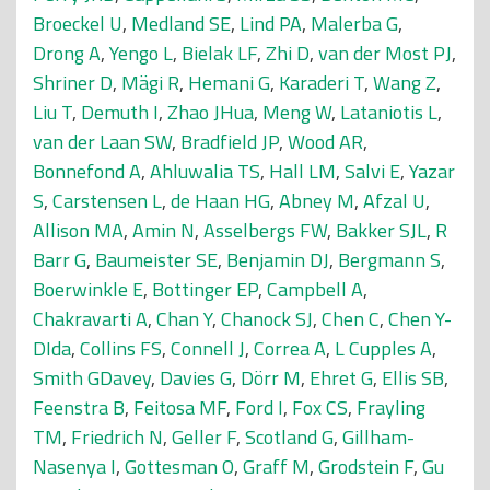
Broeckel U
,
Medland SE
,
Lind PA
,
Malerba G
,
Drong A
,
Yengo L
,
Bielak LF
,
Zhi D
,
van der Most PJ
,
Shriner D
,
Mägi R
,
Hemani G
,
Karaderi T
,
Wang Z
,
Liu T
,
Demuth I
,
Zhao JHua
,
Meng W
,
Lataniotis L
,
van der Laan SW
,
Bradfield JP
,
Wood AR
,
Bonnefond A
,
Ahluwalia TS
,
Hall LM
,
Salvi E
,
Yazar
S
,
Carstensen L
,
de Haan HG
,
Abney M
,
Afzal U
,
Allison MA
,
Amin N
,
Asselbergs FW
,
Bakker SJL
,
R
Barr G
,
Baumeister SE
,
Benjamin DJ
,
Bergmann S
,
Boerwinkle E
,
Bottinger EP
,
Campbell A
,
Chakravarti A
,
Chan Y
,
Chanock SJ
,
Chen C
,
Chen Y-
DIda
,
Collins FS
,
Connell J
,
Correa A
,
L Cupples A
,
Smith GDavey
,
Davies G
,
Dörr M
,
Ehret G
,
Ellis SB
,
Feenstra B
,
Feitosa MF
,
Ford I
,
Fox CS
,
Frayling
TM
,
Friedrich N
,
Geller F
,
Scotland G
,
Gillham-
Nasenya I
,
Gottesman O
,
Graff M
,
Grodstein F
,
Gu