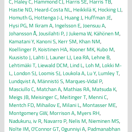
C
,
Haley C
,
Hammond CJ
,
Harris SE
,
Harris TB
,
Hastie ND
,
Heard-Costa NL
,
Heikkilä K
,
Hocking LJ
,
Homuth G
,
Hottenga J-J
,
Huang J
,
Huffman JE
,
Hysi PG
,
M Ikram A
,
Ingelsson E
,
Joensuu A
,
Johansson Å
,
Jousilahti P
,
J Jukema W
,
Kähönen M
,
Kamatani Y
,
Kanoni S
,
Kerr SM
,
Khan NM
,
Koellinger P
,
Koistinen HA
,
Kooner MK
,
Kubo M
,
Kuusisto J
,
Lahti J
,
Launer LJ
,
Lea RA
,
Lehne B
,
Lehtimäki T
,
Liewald DCM
,
Lind L
,
Loh M
,
Lokki M-
L
,
London SJ
,
Loomis SJ
,
Loukola A
,
Lu Y
,
Lumley T
,
Lundqvist A
,
Männistö S
,
Marques-Vidal P
,
Masciullo C
,
Matchan A
,
Mathias RA
,
Matsuda K
,
Meigs JB
,
Meisinger C
,
Meitinger T
,
Menni C
,
Mentch FD
,
Mihailov E
,
Milani L
,
Montasser ME
,
Montgomery GW
,
Morrison A
,
Myers RH
,
Nadukuru, iv R
,
Navarro P
,
Nelis M
,
Nieminen MS
,
Nolte IM
,
O'Connor GT
,
Ogunniyi A
,
Padmanabhan