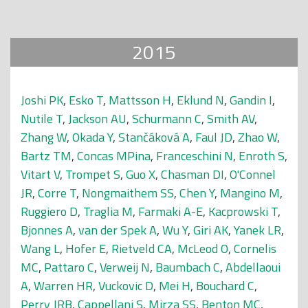
2015
Joshi PK
,
Esko T
,
Mattsson H
,
Eklund N
,
Gandin I
,
Nutile T
,
Jackson AU
,
Schurmann C
,
Smith AV
,
Zhang W
,
Okada Y
,
Stančáková A
,
Faul JD
,
Zhao W
,
Bartz TM
,
Concas MPina
,
Franceschini N
,
Enroth S
,
Vitart V
,
Trompet S
,
Guo X
,
Chasman DI
,
O'Connel
JR
,
Corre T
,
Nongmaithem SS
,
Chen Y
,
Mangino M
,
Ruggiero D
,
Traglia M
,
Farmaki A-E
,
Kacprowski T
,
Bjonnes A
,
van der Spek A
,
Wu Y
,
Giri AK
,
Yanek LR
,
Wang L
,
Hofer E
,
Rietveld CA
,
McLeod O
,
Cornelis
MC
,
Pattaro C
,
Verweij N
,
Baumbach C
,
Abdellaoui
A
,
Warren HR
,
Vuckovic D
,
Mei H
,
Bouchard C
,
Perry JRB
,
Cappellani S
,
Mirza SS
,
Benton MC
,