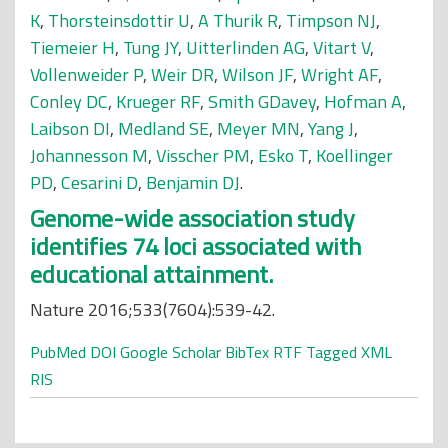
K
,
Thorsteinsdottir U
,
A Thurik R
,
Timpson NJ
,
Tiemeier H
,
Tung JY
,
Uitterlinden AG
,
Vitart V
,
Vollenweider P
,
Weir DR
,
Wilson JF
,
Wright AF
,
Conley DC
,
Krueger RF
,
Smith GDavey
,
Hofman A
,
Laibson DI
,
Medland SE
,
Meyer MN
,
Yang J
,
Johannesson M
,
Visscher PM
,
Esko T
,
Koellinger
PD
,
Cesarini D
,
Benjamin DJ
.
Genome-wide association study
identifies 74 loci associated with
educational attainment.
Nature 2016;533(7604):539-42.
PubMed
DOI
Google Scholar
BibTex
RTF
Tagged
XML
RIS