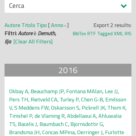
N
Cerca
o
a
p
s
r
Autore
Titolo
Tipo
[
Anno
]
Export 2 results:
c
i
Filtri:
Autore
è
Demuth,
BibTex
RTF
Tagged
XML
RIS
o
n
Ilja
[Clear All Filters]
n
c
d
i
i
p
2016
a
l
e
Okbay A
,
Beauchamp JP
,
Fontana MAlan
,
Lee JJ
,
Pers TH
,
Rietveld CA
,
Turley P
,
Chen G-B
,
Emilsson
V
,
S Meddens FW
,
Oskarsson S
,
Pickrell JK
,
Thom K
,
Timshel P
,
de Vlaming R
,
Abdellaoui A
,
Ahluwalia
TS
,
Bacelis J
,
Baumbach C
,
Bjornsdottir G
,
Brandsma JH
,
Concas MPina
,
Derringer J
,
Furlotte