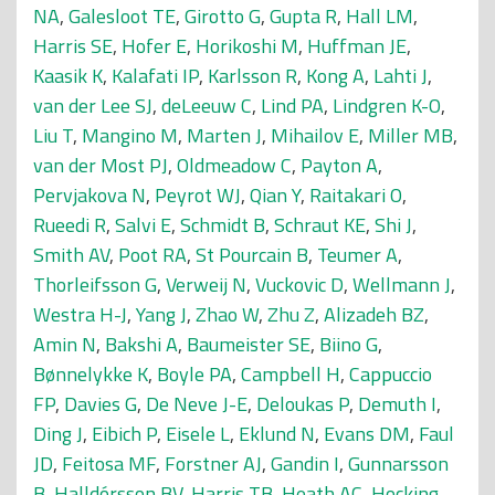
NA
,
Galesloot TE
,
Girotto G
,
Gupta R
,
Hall LM
,
Harris SE
,
Hofer E
,
Horikoshi M
,
Huffman JE
,
Kaasik K
,
Kalafati IP
,
Karlsson R
,
Kong A
,
Lahti J
,
van der Lee SJ
,
deLeeuw C
,
Lind PA
,
Lindgren K-O
,
Liu T
,
Mangino M
,
Marten J
,
Mihailov E
,
Miller MB
,
van der Most PJ
,
Oldmeadow C
,
Payton A
,
Pervjakova N
,
Peyrot WJ
,
Qian Y
,
Raitakari O
,
Rueedi R
,
Salvi E
,
Schmidt B
,
Schraut KE
,
Shi J
,
Smith AV
,
Poot RA
,
St Pourcain B
,
Teumer A
,
Thorleifsson G
,
Verweij N
,
Vuckovic D
,
Wellmann J
,
Westra H-J
,
Yang J
,
Zhao W
,
Zhu Z
,
Alizadeh BZ
,
Amin N
,
Bakshi A
,
Baumeister SE
,
Biino G
,
Bønnelykke K
,
Boyle PA
,
Campbell H
,
Cappuccio
FP
,
Davies G
,
De Neve J-E
,
Deloukas P
,
Demuth I
,
Ding J
,
Eibich P
,
Eisele L
,
Eklund N
,
Evans DM
,
Faul
JD
,
Feitosa MF
,
Forstner AJ
,
Gandin I
,
Gunnarsson
B
,
Halldórsson BV
,
Harris TB
,
Heath AC
,
Hocking