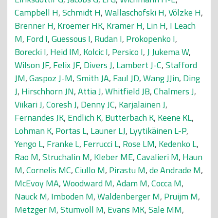
Campbell H
,
Schmidt H
,
Wallaschofski H
,
Völzke H
,
Brenner H
,
Kroemer HK
,
Kramer H
,
Lin H
,
I Leach
M
,
Ford I
,
Guessous I
,
Rudan I
,
Prokopenko I
,
Borecki I
,
Heid IM
,
Kolcic I
,
Persico I
,
J Jukema W
,
Wilson JF
,
Felix JF
,
Divers J
,
Lambert J-C
,
Stafford
JM
,
Gaspoz J-M
,
Smith JA
,
Faul JD
,
Wang JJin
,
Ding
J
,
Hirschhorn JN
,
Attia J
,
Whitfield JB
,
Chalmers J
,
Viikari J
,
Coresh J
,
Denny JC
,
Karjalainen J
,
Fernandes JK
,
Endlich K
,
Butterbach K
,
Keene KL
,
Lohman K
,
Portas L
,
Launer LJ
,
Lyytikäinen L-P
,
Yengo L
,
Franke L
,
Ferrucci L
,
Rose LM
,
Kedenko L
,
Rao M
,
Struchalin M
,
Kleber ME
,
Cavalieri M
,
Haun
M
,
Cornelis MC
,
Ciullo M
,
Pirastu M
,
de Andrade M
,
McEvoy MA
,
Woodward M
,
Adam M
,
Cocca M
,
Nauck M
,
Imboden M
,
Waldenberger M
,
Pruijm M
,
Metzger M
,
Stumvoll M
,
Evans MK
,
Sale MM
,