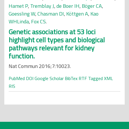
Hamet P
,
Tremblay J
,
de Boer IH
,
Böger CA
,
Goessling W
,
Chasman DI
,
Köttgen A
,
Kao
WHLinda
,
Fox CS
.
Genetic associations at 53 loci
highlight cell types and biological
pathways relevant for kidney
function.
Nat Commun 2016;7:10023.
PubMed
DOI
Google Scholar
BibTex
RTF
Tagged
XML
RIS