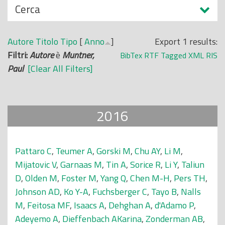
N
Cerca
o
a
p
s
r
Autore
Titolo
Tipo
[
Anno
]
Export 1 results:
c
i
Filtri:
Autore
è
Muntner,
BibTex
RTF
Tagged
XML
RIS
o
n
Paul
[Clear All Filters]
n
c
d
i
i
p
2016
a
l
e
Pattaro C
,
Teumer A
,
Gorski M
,
Chu AY
,
Li M
,
Mijatovic V
,
Garnaas M
,
Tin A
,
Sorice R
,
Li Y
,
Taliun
D
,
Olden M
,
Foster M
,
Yang Q
,
Chen M-H
,
Pers TH
,
Johnson AD
,
Ko Y-A
,
Fuchsberger C
,
Tayo B
,
Nalls
M
,
Feitosa MF
,
Isaacs A
,
Dehghan A
,
d'Adamo P
,
Adeyemo A
,
Dieffenbach AKarina
,
Zonderman AB
,