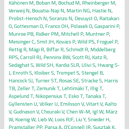
Kähönen M
,
Boban M
,
Bochud M
,
Rheinberger M
,
Verweij N
,
Bouatia-Naji N
,
Martin NG
,
Hastie N
,
Probst-Hensch N
,
Soranzo N
,
Devuyst O
,
Raitakari
O
,
Gottesman O
,
Franco OH
,
Polasek O
,
Gasparini P
,
Munroe PB
,
Ridker PM
,
Mitchell P
,
Muntner P
,
Meisinger C
,
Smit JH
,
Kovacs P
,
Wild PS
,
Froguel P
,
Rettig R
,
Mägi R
,
Biffar R
,
Schmidt R
,
Middelberg
RPS
,
Carroll RJ
,
Penninx BW
,
Scott RJ
,
Katz R
,
Sedaghat S
,
Wild SH
,
Kardia SLR
,
Ulivi S
,
Hwang S-
J
,
Enroth S
,
Kloiber S
,
Trompet S
,
Stengel B
,
Hancock SJ
,
Turner ST
,
Rosas SE
,
Stracke S
,
Harris
TB
,
Zeller T
,
Zemunik T
,
Lehtimäki T
,
Illig T
,
Aspelund T
,
Nikopensius T
,
Esko T
,
Tanaka T
,
Gyllensten U
,
Völker U
,
Emilsson V
,
Vitart V
,
Aalto
V
,
Gudnason V
,
Chouraki V
,
Chen W-M
,
Igl W
,
März
W
,
Koenig W
,
Lieb W
,
Loos RJF
,
Liu Y
,
Snieder H
,
Pramstaller PP
,
Parsa A
,
O'Connell JR
,
Susztak K
,