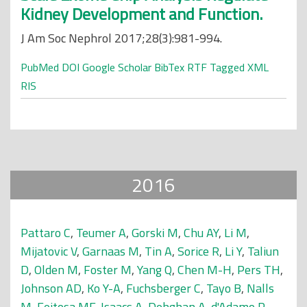
Kidney Development and Function.
J Am Soc Nephrol 2017;28(3):981-994.
PubMed
DOI
Google Scholar
BibTex
RTF
Tagged
XML
RIS
2016
Pattaro C
,
Teumer A
,
Gorski M
,
Chu AY
,
Li M
,
Mijatovic V
,
Garnaas M
,
Tin A
,
Sorice R
,
Li Y
,
Taliun
D
,
Olden M
,
Foster M
,
Yang Q
,
Chen M-H
,
Pers TH
,
Johnson AD
,
Ko Y-A
,
Fuchsberger C
,
Tayo B
,
Nalls
M
,
Feitosa MF
,
Isaacs A
,
Dehghan A
,
d'Adamo P
,