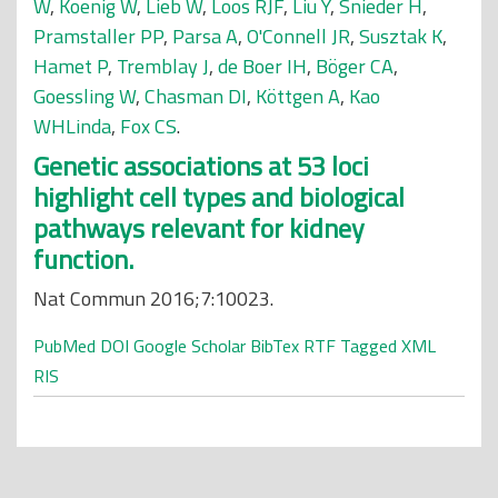
W
,
Koenig W
,
Lieb W
,
Loos RJF
,
Liu Y
,
Snieder H
,
Pramstaller PP
,
Parsa A
,
O'Connell JR
,
Susztak K
,
Hamet P
,
Tremblay J
,
de Boer IH
,
Böger CA
,
Goessling W
,
Chasman DI
,
Köttgen A
,
Kao
WHLinda
,
Fox CS
.
Genetic associations at 53 loci
highlight cell types and biological
pathways relevant for kidney
function.
Nat Commun 2016;7:10023.
PubMed
DOI
Google Scholar
BibTex
RTF
Tagged
XML
RIS