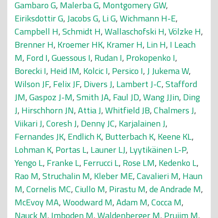
Gambaro G
,
Malerba G
,
Montgomery GW
,
Eiriksdottir G
,
Jacobs G
,
Li G
,
Wichmann H-E
,
Campbell H
,
Schmidt H
,
Wallaschofski H
,
Völzke H
,
Brenner H
,
Kroemer HK
,
Kramer H
,
Lin H
,
I Leach
M
,
Ford I
,
Guessous I
,
Rudan I
,
Prokopenko I
,
Borecki I
,
Heid IM
,
Kolcic I
,
Persico I
,
J Jukema W
,
Wilson JF
,
Felix JF
,
Divers J
,
Lambert J-C
,
Stafford
JM
,
Gaspoz J-M
,
Smith JA
,
Faul JD
,
Wang JJin
,
Ding
J
,
Hirschhorn JN
,
Attia J
,
Whitfield JB
,
Chalmers J
,
Viikari J
,
Coresh J
,
Denny JC
,
Karjalainen J
,
Fernandes JK
,
Endlich K
,
Butterbach K
,
Keene KL
,
Lohman K
,
Portas L
,
Launer LJ
,
Lyytikäinen L-P
,
Yengo L
,
Franke L
,
Ferrucci L
,
Rose LM
,
Kedenko L
,
Rao M
,
Struchalin M
,
Kleber ME
,
Cavalieri M
,
Haun
M
,
Cornelis MC
,
Ciullo M
,
Pirastu M
,
de Andrade M
,
McEvoy MA
,
Woodward M
,
Adam M
,
Cocca M
,
Nauck M
,
Imboden M
,
Waldenberger M
,
Pruijm M
,