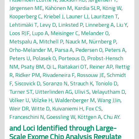
Jørgensen ME
,
Kähönen M
,
Kardia SLR
,
König W
,
Kooperberg C
,
Kriebel J
,
Launer LJ
,
Lauritzen T
,
Lehtimäki T
,
Levy D
,
Linksted P
,
Linneberg A
,
Liu Y
,
Loos RJF
,
Lupo A
,
Meisinger C
,
Melander O
,
Metspalu A
,
Mitchell P
,
Nauck M
,
Nürnberg P
,
Orho-Melander M
,
Parsa A
,
Pedersen O
,
Peters A
,
Peters U
,
Polasek O
,
Porteous D
,
Probst-Hensch
NM
,
Psaty BM
,
Qi L
,
Raitakari OT
,
Reiner AP
,
Rettig
R
,
Ridker PM
,
Rivadeneira F
,
Rossouw JE
,
Schmidt
F
,
Siscovick D
,
Soranzo N
,
Strauch K
,
Toniolo D
,
Turner ST
,
Uitterlinden AG
,
Ulivi S
,
Velayutham D
,
Völker U
,
Völzke H
,
Waldenberger M
,
Wang JJin
,
Weir DR
,
Witte D
,
Kuivaniemi H
,
Fox CS
,
Franceschini N
,
Goessling W
,
Köttgen A
,
Chu AY
.
and Loci Identified through Large-
Scale Exome Chip Analysis Regulate