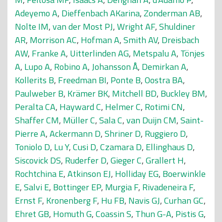
Adeyemo A
,
Dieffenbach AKarina
,
Zonderman AB
,
Nolte IM
,
van der Most PJ
,
Wright AF
,
Shuldiner
AR
,
Morrison AC
,
Hofman A
,
Smith AV
,
Dreisbach
AW
,
Franke A
,
Uitterlinden AG
,
Metspalu A
,
Tönjes
A
,
Lupo A
,
Robino A
,
Johansson Å
,
Demirkan A
,
Kollerits B
,
Freedman BI
,
Ponte B
,
Oostra BA
,
Paulweber B
,
Krämer BK
,
Mitchell BD
,
Buckley BM
,
Peralta CA
,
Hayward C
,
Helmer C
,
Rotimi CN
,
Shaffer CM
,
Müller C
,
Sala C
,
van Duijn CM
,
Saint-
Pierre A
,
Ackermann D
,
Shriner D
,
Ruggiero D
,
Toniolo D
,
Lu Y
,
Cusi D
,
Czamara D
,
Ellinghaus D
,
Siscovick DS
,
Ruderfer D
,
Gieger C
,
Grallert H
,
Rochtchina E
,
Atkinson EJ
,
Holliday EG
,
Boerwinkle
E
,
Salvi E
,
Bottinger EP
,
Murgia F
,
Rivadeneira F
,
Ernst F
,
Kronenberg F
,
Hu FB
,
Navis GJ
,
Curhan GC
,
Ehret GB
,
Homuth G
,
Coassin S
,
Thun G-A
,
Pistis G
,