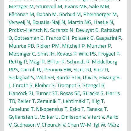
Metzger M
,
Stumvoll M
,
Evans MK
,
Sale MM
,
Kähönen M
,
Boban M
,
Bochud M
,
Rheinberger M
,
Verweij N
,
Bouatia-Naji N
,
Martin NG
,
Hastie N
,
Probst-Hensch N
,
Soranzo N
,
Devuyst O
,
Raitakari
O
,
Gottesman O
,
Franco OH
,
Polasek O
,
Gasparini P
,
Munroe PB
,
Ridker PM
,
Mitchell P
,
Muntner P
,
Meisinger C
,
Smit JH
,
Kovacs P
,
Wild PS
,
Froguel P
,
Rettig R
,
Mägi R
,
Biffar R
,
Schmidt R
,
Middelberg
RPS
,
Carroll RJ
,
Penninx BW
,
Scott RJ
,
Katz R
,
Sedaghat S
,
Wild SH
,
Kardia SLR
,
Ulivi S
,
Hwang S-
J
,
Enroth S
,
Kloiber S
,
Trompet S
,
Stengel B
,
Hancock SJ
,
Turner ST
,
Rosas SE
,
Stracke S
,
Harris
TB
,
Zeller T
,
Zemunik T
,
Lehtimäki T
,
Illig T
,
Aspelund T
,
Nikopensius T
,
Esko T
,
Tanaka T
,
Gyllensten U
,
Völker U
,
Emilsson V
,
Vitart V
,
Aalto
V
,
Gudnason V
,
Chouraki V
,
Chen W-M
,
Igl W
,
März