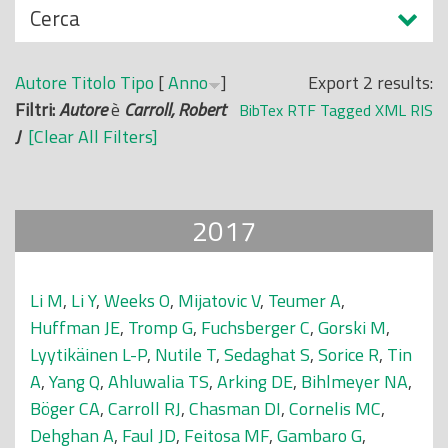
N
Cerca
o
a
p
s
r
Autore
Titolo
Tipo
[
Anno
]
Export 2 results:
c
i
Filtri:
Autore
è
Carroll, Robert
BibTex
RTF
Tagged
XML
RIS
o
n
J
[Clear All Filters]
n
c
d
i
i
p
2017
a
l
e
Li M
,
Li Y
,
Weeks O
,
Mijatovic V
,
Teumer A
,
Huffman JE
,
Tromp G
,
Fuchsberger C
,
Gorski M
,
Lyytikäinen L-P
,
Nutile T
,
Sedaghat S
,
Sorice R
,
Tin
A
,
Yang Q
,
Ahluwalia TS
,
Arking DE
,
Bihlmeyer NA
,
Böger CA
,
Carroll RJ
,
Chasman DI
,
Cornelis MC
,
Dehghan A
,
Faul JD
,
Feitosa MF
,
Gambaro G
,