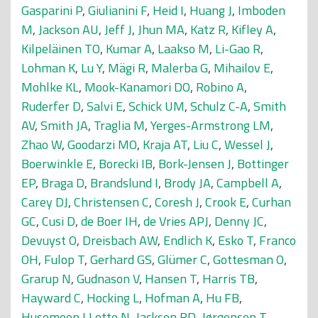
Gasparini P
,
Giulianini F
,
Heid I
,
Huang J
,
Imboden
M
,
Jackson AU
,
Jeff J
,
Jhun MA
,
Katz R
,
Kifley A
,
Kilpeläinen TO
,
Kumar A
,
Laakso M
,
Li-Gao R
,
Lohman K
,
Lu Y
,
Mägi R
,
Malerba G
,
Mihailov E
,
Mohlke KL
,
Mook-Kanamori DO
,
Robino A
,
Ruderfer D
,
Salvi E
,
Schick UM
,
Schulz C-A
,
Smith
AV
,
Smith JA
,
Traglia M
,
Yerges-Armstrong LM
,
Zhao W
,
Goodarzi MO
,
Kraja AT
,
Liu C
,
Wessel J
,
Boerwinkle E
,
Borecki IB
,
Bork-Jensen J
,
Bottinger
EP
,
Braga D
,
Brandslund I
,
Brody JA
,
Campbell A
,
Carey DJ
,
Christensen C
,
Coresh J
,
Crook E
,
Curhan
GC
,
Cusi D
,
de Boer IH
,
de Vries APJ
,
Denny JC
,
Devuyst O
,
Dreisbach AW
,
Endlich K
,
Esko T
,
Franco
OH
,
Fulop T
,
Gerhard GS
,
Glümer C
,
Gottesman O
,
Grarup N
,
Gudnason V
,
Hansen T
,
Harris TB
,
Hayward C
,
Hocking L
,
Hofman A
,
Hu FB
,
Husemoen LLotte N
,
Jackson RD
,
Jørgensen T
,