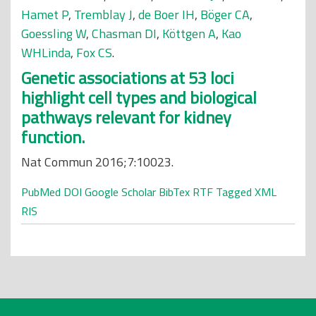
Hamet P
,
Tremblay J
,
de Boer IH
,
Böger CA
,
Goessling W
,
Chasman DI
,
Köttgen A
,
Kao
WHLinda
,
Fox CS
.
Genetic associations at 53 loci
highlight cell types and biological
pathways relevant for kidney
function.
Nat Commun 2016;7:10023.
PubMed
DOI
Google Scholar
BibTex
RTF
Tagged
XML
RIS