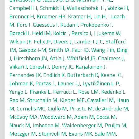
Campbell H
,
Schmidt H
,
Wallaschofski H
,
Völzke H
,
Brenner H
,
Kroemer HK
,
Kramer H
,
Lin H
,
I Leach
M
,
Ford I
,
Guessous I
,
Rudan I
,
Prokopenko I
,
Borecki I
,
Heid IM
,
Kolcic I
,
Persico I
,
J Jukema W
,
Wilson JF
,
Felix JF
,
Divers J
,
Lambert J-C
,
Stafford
JM
,
Gaspoz J-M
,
Smith JA
,
Faul JD
,
Wang JJin
,
Ding
J
,
Hirschhorn JN
,
Attia J
,
Whitfield JB
,
Chalmers J
,
Viikari J
,
Coresh J
,
Denny JC
,
Karjalainen J
,
Fernandes JK
,
Endlich K
,
Butterbach K
,
Keene KL
,
Lohman K
,
Portas L
,
Launer LJ
,
Lyytikäinen L-P
,
Yengo L
,
Franke L
,
Ferrucci L
,
Rose LM
,
Kedenko L
,
Rao M
,
Struchalin M
,
Kleber ME
,
Cavalieri M
,
Haun
M
,
Cornelis MC
,
Ciullo M
,
Pirastu M
,
de Andrade M
,
McEvoy MA
,
Woodward M
,
Adam M
,
Cocca M
,
Nauck M
,
Imboden M
,
Waldenberger M
,
Pruijm M
,
Metzger M
,
Stumvoll M
,
Evans MK
,
Sale MM
,