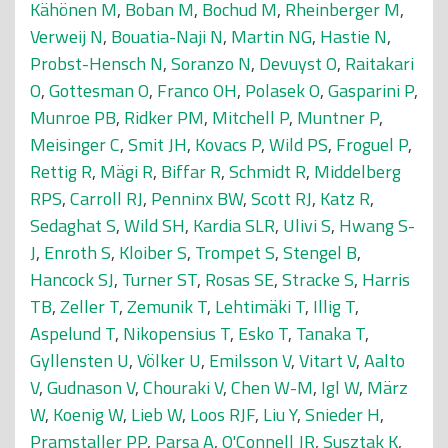
Kähönen M
,
Boban M
,
Bochud M
,
Rheinberger M
,
Verweij N
,
Bouatia-Naji N
,
Martin NG
,
Hastie N
,
Probst-Hensch N
,
Soranzo N
,
Devuyst O
,
Raitakari
O
,
Gottesman O
,
Franco OH
,
Polasek O
,
Gasparini P
,
Munroe PB
,
Ridker PM
,
Mitchell P
,
Muntner P
,
Meisinger C
,
Smit JH
,
Kovacs P
,
Wild PS
,
Froguel P
,
Rettig R
,
Mägi R
,
Biffar R
,
Schmidt R
,
Middelberg
RPS
,
Carroll RJ
,
Penninx BW
,
Scott RJ
,
Katz R
,
Sedaghat S
,
Wild SH
,
Kardia SLR
,
Ulivi S
,
Hwang S-
J
,
Enroth S
,
Kloiber S
,
Trompet S
,
Stengel B
,
Hancock SJ
,
Turner ST
,
Rosas SE
,
Stracke S
,
Harris
TB
,
Zeller T
,
Zemunik T
,
Lehtimäki T
,
Illig T
,
Aspelund T
,
Nikopensius T
,
Esko T
,
Tanaka T
,
Gyllensten U
,
Völker U
,
Emilsson V
,
Vitart V
,
Aalto
V
,
Gudnason V
,
Chouraki V
,
Chen W-M
,
Igl W
,
März
W
,
Koenig W
,
Lieb W
,
Loos RJF
,
Liu Y
,
Snieder H
,
Pramstaller PP
,
Parsa A
,
O'Connell JR
,
Susztak K
,