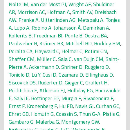
Nolte IM
,
van der Most PJ
,
Wright AF
,
Shuldiner
AR
,
Morrison AC
,
Hofman A
,
Smith AV
,
Dreisbach
AW
,
Franke A
,
Uitterlinden AG
,
Metspalu A
,
Tönjes
A
,
Lupo A
,
Robino A
,
Johansson Å
,
Demirkan A
,
Kollerits B
,
Freedman BI
,
Ponte B
,
Oostra BA
,
Paulweber B
,
Krämer BK
,
Mitchell BD
,
Buckley BM
,
Peralta CA
,
Hayward C
,
Helmer C
,
Rotimi CN
,
Shaffer CM
,
Müller C
,
Sala C
,
van Duijn CM
,
Saint-
Pierre A
,
Ackermann D
,
Shriner D
,
Ruggiero D
,
Toniolo D
,
Lu Y
,
Cusi D
,
Czamara D
,
Ellinghaus D
,
Siscovick DS
,
Ruderfer D
,
Gieger C
,
Grallert H
,
Rochtchina E
,
Atkinson EJ
,
Holliday EG
,
Boerwinkle
E
,
Salvi E
,
Bottinger EP
,
Murgia F
,
Rivadeneira F
,
Ernst F
,
Kronenberg F
,
Hu FB
,
Navis GJ
,
Curhan GC
,
Ehret GB
,
Homuth G
,
Coassin S
,
Thun G-A
,
Pistis G
,
Gambaro G
,
Malerba G
,
Montgomery GW
,
Eiriksdottir G
,
Jacobs G
,
Li G
,
Wichmann H-E
,