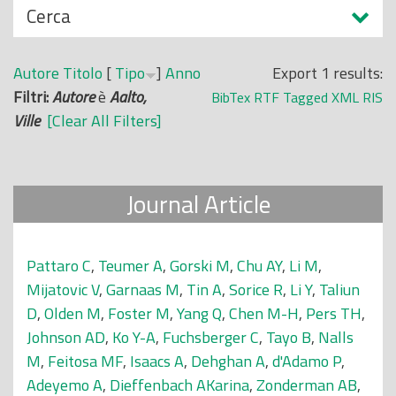
N
Cerca
o
a
p
s
r
Autore
Titolo
[
Tipo
]
Anno
Export 1 results:
c
i
Filtri:
Autore
è
Aalto,
BibTex
RTF
Tagged
XML
RIS
o
n
Ville
[Clear All Filters]
n
c
d
i
i
p
Journal Article
a
l
e
Pattaro C
,
Teumer A
,
Gorski M
,
Chu AY
,
Li M
,
Mijatovic V
,
Garnaas M
,
Tin A
,
Sorice R
,
Li Y
,
Taliun
D
,
Olden M
,
Foster M
,
Yang Q
,
Chen M-H
,
Pers TH
,
Johnson AD
,
Ko Y-A
,
Fuchsberger C
,
Tayo B
,
Nalls
M
,
Feitosa MF
,
Isaacs A
,
Dehghan A
,
d'Adamo P
,
Adeyemo A
,
Dieffenbach AKarina
,
Zonderman AB
,