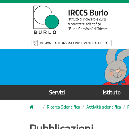
S
a
l
t
a
a
l
c
o
n
t
e
Servizi
Istituto
n
u
Ricerca Scientifica
Attività scientifica
t
o
Pubblicazioni
p