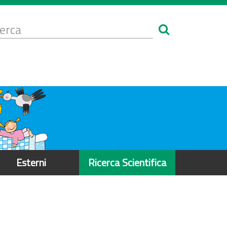
Form
i
erca
icerca
Esterni
Ricerca Scientifica