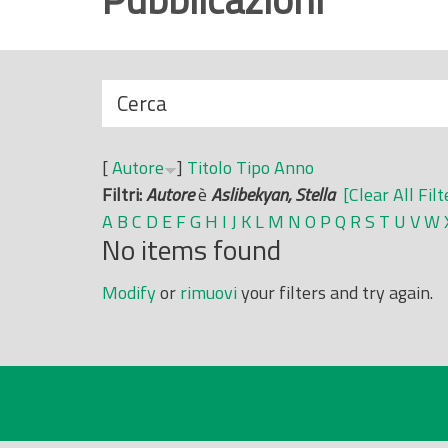
r
i
n
N
Cerca
c
a
i
s
p
[
Autore
]
Titolo
Tipo
Anno
c
a
Filtri:
Autore
è
Aslibekyan, Stella
[Clear All Filt
o
l
A
B
C
D
E
F
G
H
I
J
K
L
M
N
O
P
Q
R
S
T
U
V
W
n
e
No items found
d
i
Modify
or
rimuovi
your filters and try again.