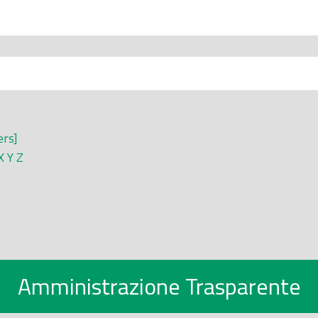
ers]
X
Y
Z
Amministrazione Trasparente