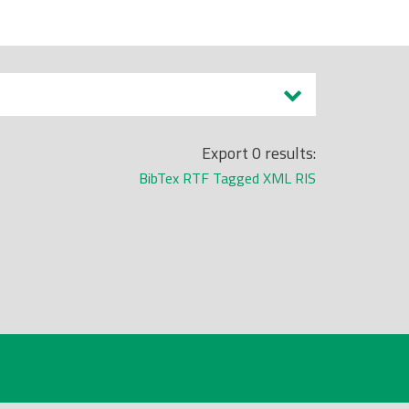
Export 0 results:
BibTex
RTF
Tagged
XML
RIS