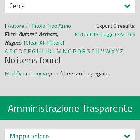
N
Cerca
o
a
p
s
r
[
Autore
]
Titolo
Tipo
Anno
Export 0 results:
c
i
Filtri:
Autore
è
Aschard,
BibTex
RTF
Tagged
XML
RIS
o
n
Hugues
[Clear All Filters]
n
c
A
B
C
D
E
F
G
H
I
J
K
L
M
N
O
P
Q
R
S
T
U
V
W
X
Y
Z
d
No items found
i
i
p
Modify
or
rimuovi
your filters and try again.
a
l
e
Amministrazione Trasparente
Mappa veloce