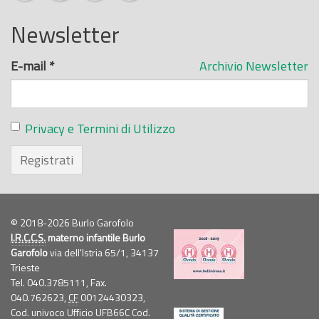
Newsletter
E-mail
*
Archivio Newsletter
Privacy e Termini di Utilizzo
Registrati
© 2018-2026 Burlo Garofolo
I.R.C.C.S.
materno infantile Burlo
Garofolo
via dell'Istria 65/1, 34137
Trieste
Tel. 040.3785111, Fax.
040.762623,
CF
00124430323,
Cod. univoco Ufficio UFB66C Cod.