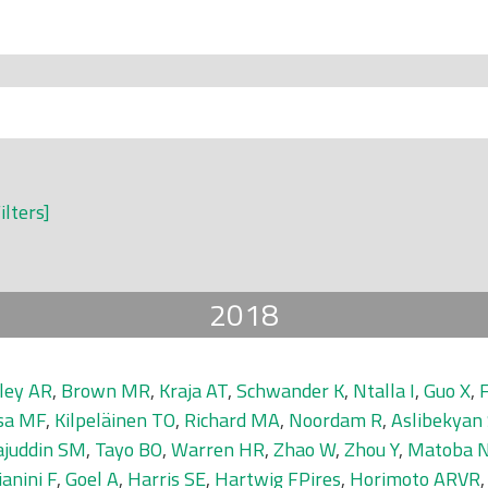
ilters]
2018
ley AR
,
Brown MR
,
Kraja AT
,
Schwander K
,
Ntalla I
,
Guo X
,
F
sa MF
,
Kilpeläinen TO
,
Richard MA
,
Noordam R
,
Aslibekyan
ajuddin SM
,
Tayo BO
,
Warren HR
,
Zhao W
,
Zhou Y
,
Matoba 
ianini F
,
Goel A
,
Harris SE
,
Hartwig FPires
,
Horimoto ARVR