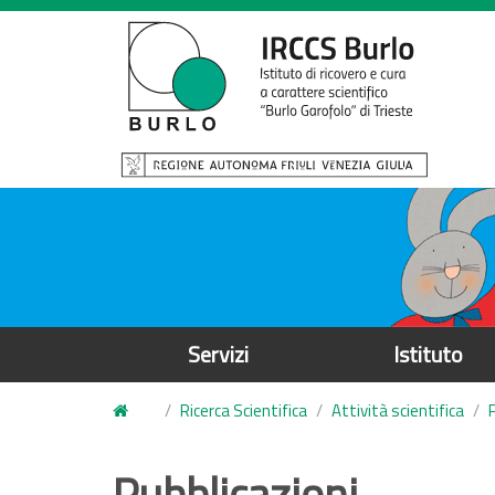
S
a
l
t
a
a
l
c
o
n
t
e
Servizi
Istituto
n
u
Ricerca Scientifica
Attività scientifica
t
o
Pubblicazioni
p