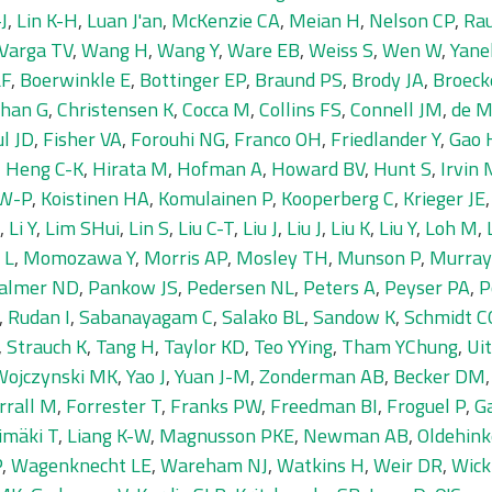
J
,
Lin K-H
,
Luan J'an
,
McKenzie CA
,
Meian H
,
Nelson CP
,
Ra
Varga TV
,
Wang H
,
Wang Y
,
Ware EB
,
Weiss S
,
Wen W
,
Yane
LF
,
Boerwinkle E
,
Bottinger EP
,
Braund PS
,
Brody JA
,
Broeck
han G
,
Christensen K
,
Cocca M
,
Collins FS
,
Connell JM
,
de M
ul JD
,
Fisher VA
,
Forouhi NG
,
Franco OH
,
Friedlander Y
,
Gao 
,
Heng C-K
,
Hirata M
,
Hofman A
,
Howard BV
,
Hunt S
,
Irvin
 W-P
,
Koistinen HA
,
Komulainen P
,
Kooperberg C
,
Krieger JE
,
Li Y
,
Lim SHui
,
Lin S
,
Liu C-T
,
Liu J
,
Liu J
,
Liu K
,
Liu Y
,
Loh M
,
 L
,
Momozawa Y
,
Morris AP
,
Mosley TH
,
Munson P
,
Murray
almer ND
,
Pankow JS
,
Pedersen NL
,
Peters A
,
Peyser PA
,
P
,
Rudan I
,
Sabanayagam C
,
Salako BL
,
Sandow K
,
Schmidt C
,
Strauch K
,
Tang H
,
Taylor KD
,
Teo YYing
,
Tham YChung
,
Ui
Wojczynski MK
,
Yao J
,
Yuan J-M
,
Zonderman AB
,
Becker DM
rrall M
,
Forrester T
,
Franks PW
,
Freedman BI
,
Froguel P
,
Ga
imäki T
,
Liang K-W
,
Magnusson PKE
,
Newman AB
,
Oldehink
P
,
Wagenknecht LE
,
Wareham NJ
,
Watkins H
,
Weir DR
,
Wick