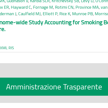
 MK
,
Gudnason V
,
Kardia SLR
,
Kritchevsky SB
,
Levy D
,
O'Conn
ox ER
,
Hayward C
,
Fornage M
,
Rotimi CN
,
Province MA
,
van
derman J
,
Caulfield MJ
,
Elliott P
,
Rice K
,
Munroe PB
,
Morris
nome-wide Study Accounting for Smoking Beh
re.
XML
RIS
Amministrazione Trasparente