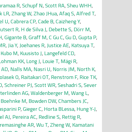
uramaa R
,
Schupf N
,
Scott RA
,
Sheu WHH
,
k LR
,
Zhang W
,
Zhao JHua
,
Afaq S
,
Alfred T
,
el U
,
Cabrera CP
,
Cade B
,
Caizheng Y
,
utsert R
,
H de Silva J
,
Debette S
,
Dörr M
,
H
,
Gigante B
,
Graff M
,
C Gu C
,
Gu D
,
Gupta P
,
 MR
,
Jia Y
,
Joehanes R
,
Justice AE
,
Katsuya T
,
,
Kubo M
,
Kuusisto J
,
Langefeld CD
,
Lohman KK
,
Long J
,
Louie T
,
Mägi R
,
 AD
,
Nalls MA
,
Nasri U
,
Norris JM
,
North K
,
olasek O
,
Raitakari OT
,
Renstrom F
,
Rice TK
,
O
,
Schreiner PJ
,
Scott WR
,
Seshadri S
,
Sever
tterlinden AG
,
Waldenberger M
,
Wang L
,
,
Boehnke M
,
Bowden DW
,
Chambers JC
,
sparini P
,
Gieger C
,
Horta BLessa
,
Hung Y-J
,
el AJ
,
Pereira AC
,
Redline S
,
Rettig R
,
remasinghe AR
,
Wu T
,
Zheng W
,
Kamatani