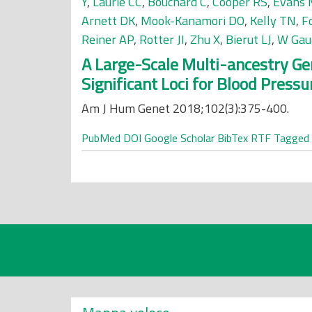
Y
,
Laurie CC
,
Bouchard C
,
Cooper RS
,
Evans
Arnett DK
,
Mook-Kanamori DO
,
Kelly TN
,
F
Reiner AP
,
Rotter JI
,
Zhu X
,
Bierut LJ
,
W Gau
A Large-Scale Multi-ancestry Ge
Significant Loci for Blood Pressu
Am J Hum Genet 2018;102(3):375-400.
PubMed
DOI
Google Scholar
BibTex
RTF
Tagged