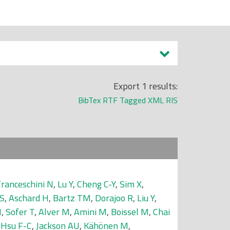
Export 1 results:
BibTex
RTF
Tagged
XML
RIS
ranceschini N
,
Lu Y
,
Cheng C-Y
,
Sim X
,
 S
,
Aschard H
,
Bartz TM
,
Dorajoo R
,
Liu Y
,
N
,
Sofer T
,
Alver M
,
Amini M
,
Boissel M
,
Chai
,
Hsu F-C
,
Jackson AU
,
Kähönen M
,