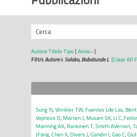
r
i
n
N
Cerca
c
a
i
s
p
Autore
Titolo
Tipo
[
Anno
]
c
a
Filtri:
Autore
è
Salako, Babatunde L
[Clear All F
o
l
n
e
d
i
Sung YJ
,
Winkler TW
,
Fuentes Lde Las
,
Bent
Vojinovic D
,
Marten J
,
Musani SK
,
Li C
,
Feito
Manning AK
,
Rankinen T
,
Smith AVernon
,
T
JFang
,
Chen X
,
Divers J
,
Gandin I
,
Gao C
,
Giul