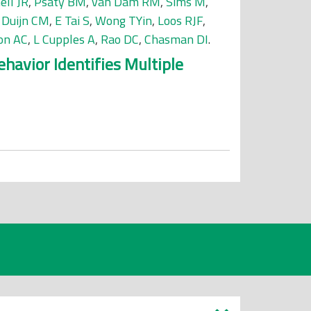
ell JR
,
Psaty BM
,
van Dam RM
,
Sims M
,
 Duijn CM
,
E Tai S
,
Wong TYin
,
Loos RJF
,
on AC
,
L Cupples A
,
Rao DC
,
Chasman DI
.
avior Identifies Multiple