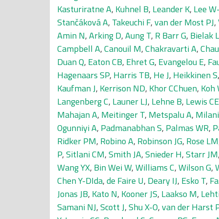
Kasturiratne A
,
Kuhnel B
,
Leander K
,
Lee W-
Stančáková A
,
Takeuchi F
,
van der Most PJ
,
Amin N
,
Arking D
,
Aung T
,
R Barr G
,
Bielak 
Campbell A
,
Canouil M
,
Chakravarti A
,
Chau
Duan Q
,
Eaton CB
,
Ehret G
,
Evangelou E
,
Fa
Hagenaars SP
,
Harris TB
,
He J
,
Heikkinen S
Kaufman J
,
Kerrison ND
,
Khor CChuen
,
Koh
Langenberg C
,
Launer LJ
,
Lehne B
,
Lewis CE
Mahajan A
,
Meitinger T
,
Metspalu A
,
Milani
Ogunniyi A
,
Padmanabhan S
,
Palmas WR
,
P
Ridker PM
,
Robino A
,
Robinson JG
,
Rose LM
P
,
Sitlani CM
,
Smith JA
,
Snieder H
,
Starr JM
Wang YX
,
Bin Wei W
,
Williams C
,
Wilson G
,
Chen Y-DIda
,
de Faire U
,
Deary IJ
,
Esko T
,
Fa
Jonas JB
,
Kato N
,
Kooner JS
,
Laakso M
,
Leht
Samani NJ
,
Scott J
,
Shu X-O
,
van der Harst 