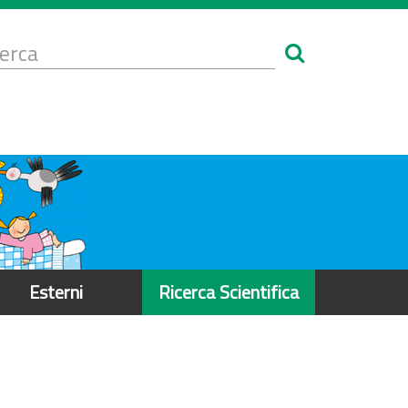
Form
i
erca
icerca
Esterni
Ricerca Scientifica