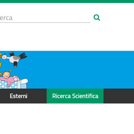
Form
i
erca
icerca
Esterni
Ricerca Scientifica