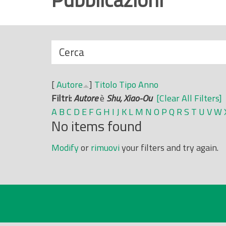
r
i
n
N
Cerca
c
a
i
s
p
[
Autore
]
Titolo
Tipo
Anno
c
a
Filtri:
Autore
è
Shu, Xiao-Ou
[Clear All Filters]
o
l
A
B
C
D
E
F
G
H
I
J
K
L
M
N
O
P
Q
R
S
T
U
V
W
n
e
No items found
d
i
Modify
or
rimuovi
your filters and try again.