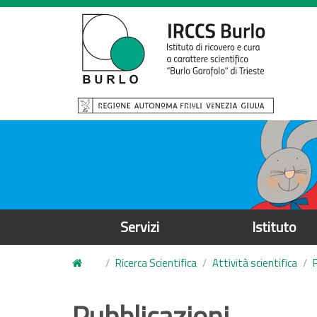
S
a
l
t
a
a
l
c
o
n
t
e
Servizi
Istituto
n
u
Ricerca Scientifica
Attività scientifica
t
o
Pubblicazioni
p