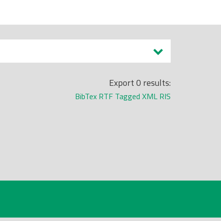
Export 0 results:
BibTex
RTF
Tagged
XML
RIS