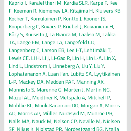
Kaprio J
,
Karaleftheri M
,
Kardia SLR
,
Karpe F
,
Kee
F
,
Keeman R
,
Kiemeney LA
,
Kitajima H
,
Kluivers KB
,
Kocher T
,
Komulainen P
,
Kontto J
,
Kooner JS
,
Kooperberg C
,
Kovacs P
,
Kriebel J
,
Kuivaniemi H
,
Küry S
,
Kuusisto J
,
La Bianca M
,
Laakso M
,
Lakka
TA
,
Lange EM
,
Lange LA
,
Langefeld CD
,
Langenberg C
,
Larson EB
,
Lee I-T
,
Lehtimäki T
,
Lewis CE
,
Li H
,
Li J
,
Li-Gao R
,
Lin H
,
Lin L-A
,
Lin X
,
Lind L
,
Lindström J
,
Linneberg A
,
Liu Y
,
Liu Y
,
Lophatananon A
,
Luan J'an
,
Lubitz SA
,
Lyytikäinen
L-P
,
Mackey DA
,
Madden PAF
,
Manning AK
,
Männistö S
,
Marenne G
,
Marten J
,
Martin NG
,
Mazul AL
,
Meidtner K
,
Metspalu A
,
Mitchell P
,
Mohlke KL
,
Mook-Kanamori DO
,
Morgan A
,
Morris
AD
,
Morris AP
,
Müller-Nurasyid M
,
Munroe PB
,
Nalls MA
,
Nauck M
,
Nelson CP
,
Neville M
,
Nielsen
SF
,
Nikus K
,
Njølstad PR
,
Nordestgaard BG
,
Ntalla