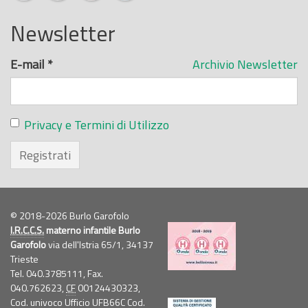
Newsletter
E-mail
*
Archivio Newsletter
Privacy e Termini di Utilizzo
Registrati
© 2018-2026 Burlo Garofolo
I.R.C.C.S.
materno infantile Burlo
Garofolo
via dell'Istria 65/1, 34137
Trieste
Tel. 040.3785111, Fax.
040.762623,
CF
00124430323,
Cod. univoco Ufficio UFB66C Cod.