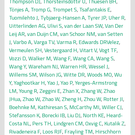
Thompson DJ
,
Thorsteinsdottir U
,
Thuesen BH
,
Tönjes A
,
Tromp G
,
Trompet S
,
Tsafantakis E
,
Tuomilehto J
,
Tybjaerg-Hansen A
,
Tyrer JP
,
Uher R
,
Uitterlinden AG
,
Ulivi S
,
van der Laan SW
,
Van Der
Leij AR
,
van Duijn CM
,
van Schoor NM
,
van Setten
J
,
Varbo A
,
Varga TV
,
Varma R
,
Edwards DRVelez
,
Vermeulen SH
,
Vestergaard H
,
Vitart V
,
Vogt TF
,
Vozzi D
,
Walker M
,
Wang F
,
Wang CA
,
Wang S
,
Wang Y
,
Wareham NJ
,
Warren HR
,
Wessel J
,
Willems SM
,
Wilson JG
,
Witte DR
,
Woods MO
,
Wu
Y
,
Yaghootkar H
,
Yao J
,
Yao P
,
Yerges-Armstrong
LM
,
Young R
,
Zeggini E
,
Zhan X
,
Zhang W
,
Zhao
JHua
,
Zhao W
,
Zhao W
,
Zheng H
,
Zhou W
,
Rotter JI
,
Boehnke M
,
Kathiresan S
,
McCarthy MI
,
Willer CJ
,
Stefansson K
,
Borecki IB
,
Liu DJ
,
North KE
,
Heard-
Costa NL
,
Pers TH
,
Lindgren CM
,
Oxvig C
,
Kutalik Z
,
Rivadeneira F
,
Loos RJF
,
Frayling TM
,
Hirschhorn