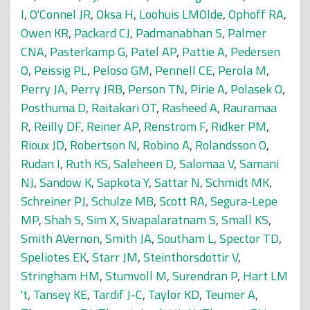
I
,
O'Connel JR
,
Oksa H
,
Loohuis LMOlde
,
Ophoff RA
,
Owen KR
,
Packard CJ
,
Padmanabhan S
,
Palmer
CNA
,
Pasterkamp G
,
Patel AP
,
Pattie A
,
Pedersen
O
,
Peissig PL
,
Peloso GM
,
Pennell CE
,
Perola M
,
Perry JA
,
Perry JRB
,
Person TN
,
Pirie A
,
Polasek O
,
Posthuma D
,
Raitakari OT
,
Rasheed A
,
Rauramaa
R
,
Reilly DF
,
Reiner AP
,
Renstrom F
,
Ridker PM
,
Rioux JD
,
Robertson N
,
Robino A
,
Rolandsson O
,
Rudan I
,
Ruth KS
,
Saleheen D
,
Salomaa V
,
Samani
NJ
,
Sandow K
,
Sapkota Y
,
Sattar N
,
Schmidt MK
,
Schreiner PJ
,
Schulze MB
,
Scott RA
,
Segura-Lepe
MP
,
Shah S
,
Sim X
,
Sivapalaratnam S
,
Small KS
,
Smith AVernon
,
Smith JA
,
Southam L
,
Spector TD
,
Speliotes EK
,
Starr JM
,
Steinthorsdottir V
,
Stringham HM
,
Stumvoll M
,
Surendran P
,
Hart LM
't
,
Tansey KE
,
Tardif J-C
,
Taylor KD
,
Teumer A
,