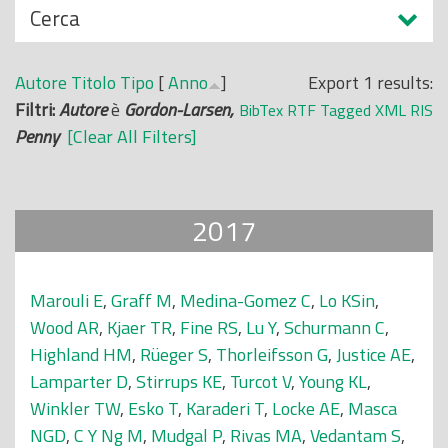
N
Cerca
o
a
p
s
r
Autore
Titolo
Tipo
[
Anno
]
Export 1 results:
c
i
Filtri:
Autore
è
Gordon-Larsen,
BibTex
RTF
Tagged
XML
RIS
o
n
Penny
[Clear All Filters]
n
c
d
i
i
p
2017
a
l
e
Marouli E
,
Graff M
,
Medina-Gomez C
,
Lo KSin
,
Wood AR
,
Kjaer TR
,
Fine RS
,
Lu Y
,
Schurmann C
,
Highland HM
,
Rüeger S
,
Thorleifsson G
,
Justice AE
,
Lamparter D
,
Stirrups KE
,
Turcot V
,
Young KL
,
Winkler TW
,
Esko T
,
Karaderi T
,
Locke AE
,
Masca
NGD
,
C Y Ng M
,
Mudgal P
,
Rivas MA
,
Vedantam S
,