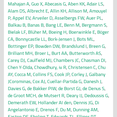
Mahajan A
,
Guo X
,
Abecasis G
,
Aben KK
,
Adair LS
,
Alam DS
,
Albrecht E
,
Allin KH
,
Allison M
,
Amouyel
P
,
Appel EV
,
Arveiler D
,
Asselbergs FW
,
Auer PL
,
Balkau B
,
Banas B
,
Bang LE
,
Benn M
,
Bergmann S
,
Bielak LF
,
Blüher M
,
Boeing H
,
Boerwinkle E
,
Böger
CA
,
Bonnycastle LL
,
Bork-Jensen J
,
Bots ML
,
Bottinger EP
,
Bowden DW
,
Brandslund I
,
Breen G
,
Brilliant MH
,
Broer L
,
Burt AA
,
Butterworth AS
,
Carey DJ
,
Caulfield MJ
,
Chambers JC
,
Chasman DI
,
Chen Y-DIda
,
Chowdhury, iv R
,
Christensen C
,
Chu
AY
,
Cocca M
,
Collins FS
,
Cook JP
,
Corley J
,
Galbany
JCorominas
,
Cox AJ
,
Cuellar-Partida G
,
Danesh J
,
Davies G
,
de Bakker PIW
,
de Borst GJ
,
de Denus S
,
de Groot MCH
,
de Mutsert R
,
Deary IJ
,
Dedoussis G
,
Demerath EW
,
Hollander AI den
,
Dennis JG
,
Di
Angelantonio E
,
Drenos F
,
Du M
,
Dunning AM
,
Easton DF
,
Ebeling T
,
Edwards TL
,
Ellinor PT
,