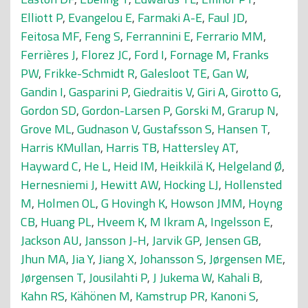
Elliott P
,
Evangelou E
,
Farmaki A-E
,
Faul JD
,
Feitosa MF
,
Feng S
,
Ferrannini E
,
Ferrario MM
,
Ferrières J
,
Florez JC
,
Ford I
,
Fornage M
,
Franks
PW
,
Frikke-Schmidt R
,
Galesloot TE
,
Gan W
,
Gandin I
,
Gasparini P
,
Giedraitis V
,
Giri A
,
Girotto G
,
Gordon SD
,
Gordon-Larsen P
,
Gorski M
,
Grarup N
,
Grove ML
,
Gudnason V
,
Gustafsson S
,
Hansen T
,
Harris KMullan
,
Harris TB
,
Hattersley AT
,
Hayward C
,
He L
,
Heid IM
,
Heikkilä K
,
Helgeland Ø
,
Hernesniemi J
,
Hewitt AW
,
Hocking LJ
,
Hollensted
M
,
Holmen OL
,
G Hovingh K
,
Howson JMM
,
Hoyng
CB
,
Huang PL
,
Hveem K
,
M Ikram A
,
Ingelsson E
,
Jackson AU
,
Jansson J-H
,
Jarvik GP
,
Jensen GB
,
Jhun MA
,
Jia Y
,
Jiang X
,
Johansson S
,
Jørgensen ME
,
Jørgensen T
,
Jousilahti P
,
J Jukema W
,
Kahali B
,
Kahn RS
,
Kähönen M
,
Kamstrup PR
,
Kanoni S
,