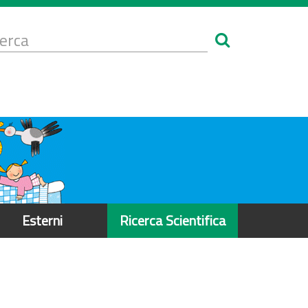
Form
i
erca
icerca
Esterni
Ricerca Scientifica