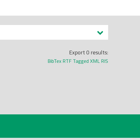
Export 0 results:
BibTex
RTF
Tagged
XML
RIS