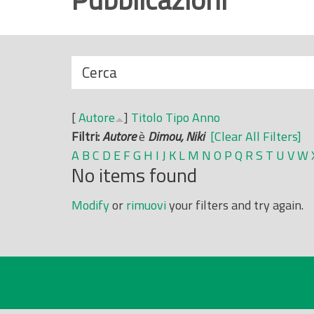
r
i
n
N
Cerca
c
a
i
s
p
[
Autore
]
Titolo
Tipo
Anno
c
a
Filtri:
Autore
è
Dimou, Niki
[Clear All Filters]
o
l
A
B
C
D
E
F
G
H
I
J
K
L
M
N
O
P
Q
R
S
T
U
V
W
n
e
No items found
d
i
Modify
or
rimuovi
your filters and try again.