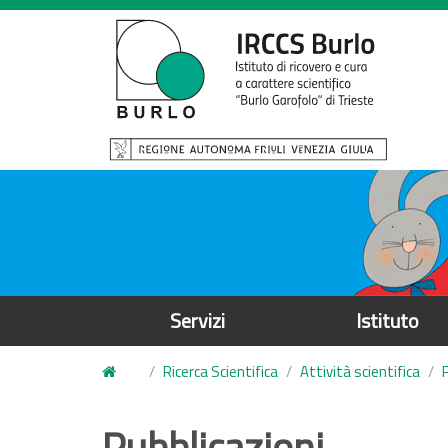
S
a
l
t
a
a
l
c
o
n
t
e
Servizi
Istituto
n
u
Ricerca Scientifica
Attività scientifica
t
o
Pubblicazioni
p