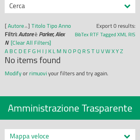
N
Cerca
o
a
p
s
r
[
Autore
]
Titolo
Tipo
Anno
Export 0 results:
c
i
Filtri:
Autore
è
Parker, Alex
BibTex
RTF
Tagged
XML
RIS
o
n
N
[Clear All Filters]
n
c
A
B
C
D
E
F
G
H
I
J
K
L
M
N
O
P
Q
R
S
T
U
V
W
X
Y
Z
d
No items found
i
i
p
Modify
or
rimuovi
your filters and try again.
a
l
e
Amministrazione Trasparente
Mappa veloce