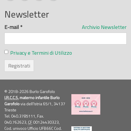
Newsletter
E-mail
*
Archivio Newsletter
Privacy e Termini di Utilizzo
Registrati
© 2018-2026 Burlo Garofolo
I.R.C.C.S.
materno infantile Burlo
Garofolo
via dell'Istria 65/1, 34137
Trieste
Tel. 040.3785111, Fax.
040.762623,
CF
00124430323,
Cod. univoco Ufficio UFB66C Cod.