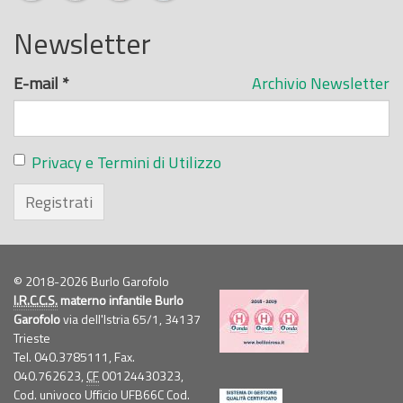
Newsletter
E-mail
*
Archivio Newsletter
Privacy e Termini di Utilizzo
Registrati
© 2018-2026 Burlo Garofolo
I.R.C.C.S.
materno infantile Burlo
Garofolo
via dell'Istria 65/1, 34137
Trieste
Tel. 040.3785111, Fax.
040.762623,
CF
00124430323,
Cod. univoco Ufficio UFB66C Cod.