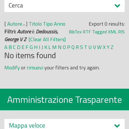
N
Cerca
o
a
p
s
r
[
Autore
]
Titolo
Tipo
Anno
Export 0 results:
c
i
Filtri:
Autore
è
Dedoussis,
BibTex
RTF
Tagged
XML
RIS
o
n
George V Z
[Clear All Filters]
n
c
A
B
C
D
E
F
G
H
I
J
K
L
M
N
O
P
Q
R
S
T
U
V
W
X
Y
Z
d
No items found
i
i
p
Modify
or
rimuovi
your filters and try again.
a
l
e
Amministrazione Trasparente
Mappa veloce