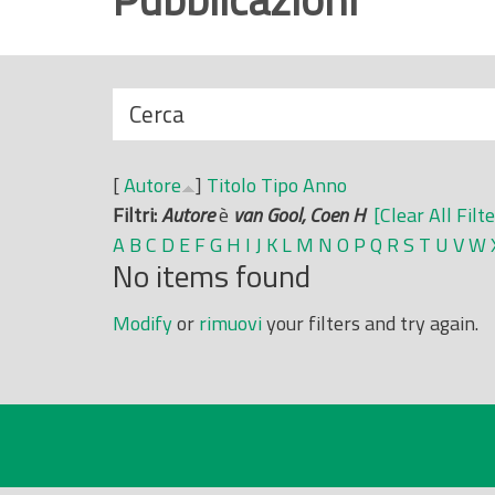
r
i
n
N
Cerca
c
a
i
s
p
[
Autore
]
Titolo
Tipo
Anno
c
a
Filtri:
Autore
è
van Gool, Coen H
[Clear All Filte
o
l
A
B
C
D
E
F
G
H
I
J
K
L
M
N
O
P
Q
R
S
T
U
V
W
n
e
No items found
d
i
Modify
or
rimuovi
your filters and try again.