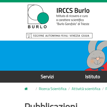
S
a
l
t
a
a
l
c
o
n
t
e
Servizi
Istituto
n
u
Ricerca Scientifica
Attività scientifica
t
o
Pubblicazioni
p