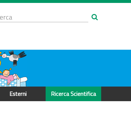
Form
i
erca
icerca
Esterni
Ricerca Scientifica