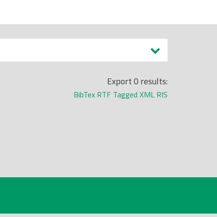
Export 0 results:
BibTex
RTF
Tagged
XML
RIS