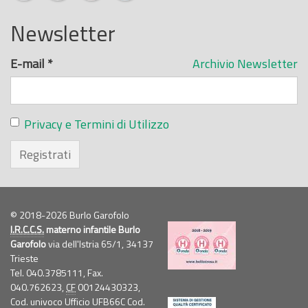
Newsletter
E-mail
*
Archivio Newsletter
Privacy e Termini di Utilizzo
Registrati
© 2018-2026 Burlo Garofolo
I.R.C.C.S.
materno infantile Burlo
Garofolo
via dell'Istria 65/1, 34137
Trieste
Tel. 040.3785111, Fax.
040.762623,
CF
00124430323,
Cod. univoco Ufficio UFB66C Cod.