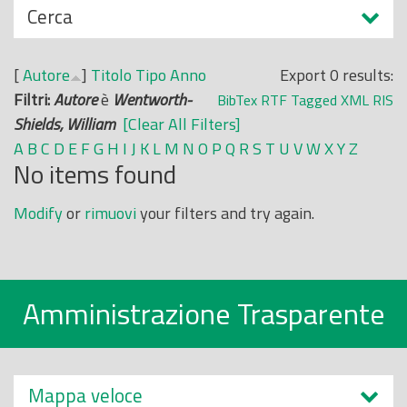
N
Cerca
o
a
p
s
r
[
Autore
]
Titolo
Tipo
Anno
Export 0 results:
c
i
Filtri:
Autore
è
Wentworth-
BibTex
RTF
Tagged
XML
RIS
o
n
Shields, William
[Clear All Filters]
n
c
A
B
C
D
E
F
G
H
I
J
K
L
M
N
O
P
Q
R
S
T
U
V
W
X
Y
Z
d
No items found
i
i
p
Modify
or
rimuovi
your filters and try again.
a
l
e
Amministrazione Trasparente
Mappa veloce