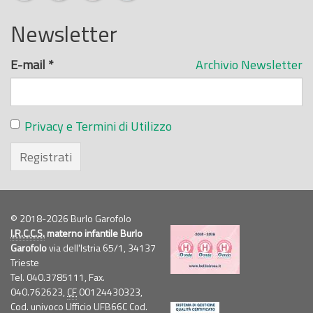
Newsletter
E-mail
*
Archivio Newsletter
Privacy e Termini di Utilizzo
Registrati
© 2018-2026 Burlo Garofolo
I.R.C.C.S.
materno infantile Burlo
Garofolo
via dell'Istria 65/1, 34137
Trieste
Tel. 040.3785111, Fax.
040.762623,
CF
00124430323,
Cod. univoco Ufficio UFB66C Cod.