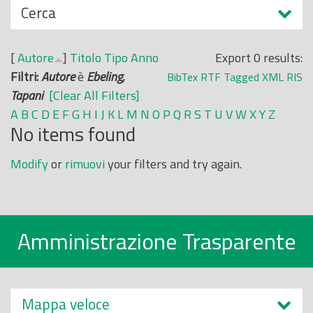
N
Cerca
o
a
p
s
r
[
Autore
]
Titolo
Tipo
Anno
Export 0 results:
c
i
Filtri:
Autore
è
Ebeling,
BibTex
RTF
Tagged
XML
RIS
o
n
Tapani
[Clear All Filters]
n
c
A
B
C
D
E
F
G
H
I
J
K
L
M
N
O
P
Q
R
S
T
U
V
W
X
Y
Z
d
No items found
i
i
p
Modify
or
rimuovi
your filters and try again.
a
l
e
Amministrazione Trasparente
Mappa veloce