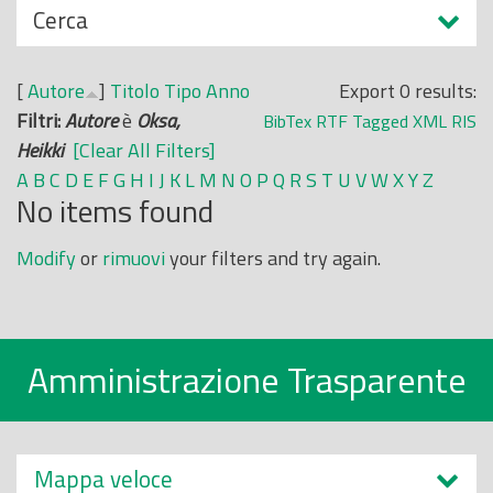
N
Cerca
o
a
p
s
r
[
Autore
]
Titolo
Tipo
Anno
Export 0 results:
c
i
Filtri:
Autore
è
Oksa,
BibTex
RTF
Tagged
XML
RIS
o
n
Heikki
[Clear All Filters]
n
c
A
B
C
D
E
F
G
H
I
J
K
L
M
N
O
P
Q
R
S
T
U
V
W
X
Y
Z
d
No items found
i
i
p
Modify
or
rimuovi
your filters and try again.
a
l
e
Amministrazione Trasparente
Mappa veloce