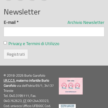
Newsletter
E-mail
*
Archivio Newsletter
Privacy e Termini di Utilizzo
Registrati
© 2018-2026 Burlo Garofolo
I.R.C.C.S.
materno infantile Burlo
Garofolo
via dell'Istria 65/1, 34137
Trieste
Tel. 040.3785111, Fax.
040.762623,
CF
00124430323,
Cod. univoco Ufficio UFB66C Cod.