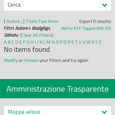
N
Cerca
o
a
p
s
r
[
Autore
]
Titolo
Tipo
Anno
Export 0 results:
c
i
Filtri:
Autore
è
Biadgilign,
BibTex
RTF
Tagged
XML
RIS
o
n
Sibhatu
[Clear All Filters]
n
c
A
B
C
D
E
F
G
H
I
J
K
L
M
N
O
P
Q
R
S
T
U
V
W
X
Y
Z
d
No items found
i
i
p
Modify
or
rimuovi
your filters and try again.
a
l
e
Amministrazione Trasparente
Mappa veloce