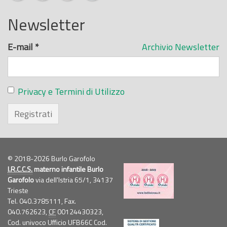
Newsletter
E-mail
*
Archivio Newsletter
Privacy e Termini di Utilizzo
Registrati
© 2018-2026 Burlo Garofolo
I.R.C.C.S.
materno infantile Burlo
Garofolo
via dell'Istria 65/1, 34137
Trieste
Tel. 040.3785111, Fax.
040.762623,
CF
00124430323,
Cod. univoco Ufficio UFB66C Cod.