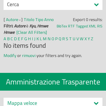
N
Cerca
o
a
p
s
r
[
Autore
]
Titolo
Tipo
Anno
Export 0 results:
c
i
Filtri:
Autore
è
Kyu, Hmwe
BibTex
RTF
Tagged
XML
RIS
o
n
Hmwe
[Clear All Filters]
n
c
A
B
C
D
E
F
G
H
I
J
K
L
M
N
O
P
Q
R
S
T
U
V
W
X
Y
Z
d
No items found
i
i
p
Modify
or
rimuovi
your filters and try again.
a
l
e
Amministrazione Trasparente
Mappa veloce