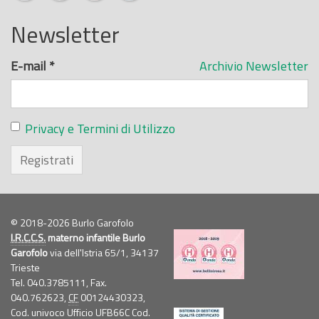
Newsletter
E-mail
*
Archivio Newsletter
Privacy e Termini di Utilizzo
Registrati
© 2018-2026 Burlo Garofolo
I.R.C.C.S.
materno infantile Burlo
Garofolo
via dell'Istria 65/1, 34137
Trieste
Tel. 040.3785111, Fax.
040.762623,
CF
00124430323,
Cod. univoco Ufficio UFB66C Cod.