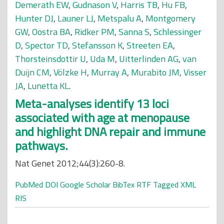
Demerath EW
,
Gudnason V
,
Harris TB
,
Hu FB
,
Hunter DJ
,
Launer LJ
,
Metspalu A
,
Montgomery
GW
,
Oostra BA
,
Ridker PM
,
Sanna S
,
Schlessinger
D
,
Spector TD
,
Stefansson K
,
Streeten EA
,
Thorsteinsdottir U
,
Uda M
,
Uitterlinden AG
,
van
Duijn CM
,
Völzke H
,
Murray A
,
Murabito JM
,
Visser
JA
,
Lunetta KL
.
Meta-analyses identify 13 loci
associated with age at menopause
and highlight DNA repair and immune
pathways.
Nat Genet 2012;44(3):260-8.
PubMed
DOI
Google Scholar
BibTex
RTF
Tagged
XML
RIS