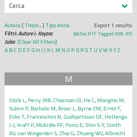
N
Cerca
o
a
p
s
r
Autore
[
Titolo
]
Tipo
Anno
Export 1 results:
c
i
Filtri:
Autore
è
Keyzer,
BibTex
RTF
Tagged
XML
RIS
o
n
Jules
[Clear All Filters]
n
c
A
B
C
D
E
F
G
H
I
J
K
L
M
N
O
P
Q
R
S
T
U
V
W
X
Y
Z
d
i
i
p
a
M
l
e
Stolk L
,
Perry JRB
,
Chasman DI
,
He C
,
Mangino M
,
Sulem P
,
Barbalic M
,
Broer L
,
Byrne EM
,
Ernst F
,
Esko T
,
Franceschini N
,
Gudbjartsson DF
,
Hottenga
J-J
,
Kraft P
,
McArdle PF
,
Porcu E
,
Shin S-Y
,
Smith
AV
,
van Wingerden S
,
Zhai G
,
Zhuang WV
,
Albrecht