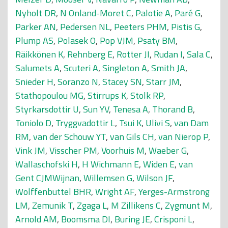
Nyholt DR
,
N Onland-Moret C
,
Palotie A
,
Paré G
,
Parker AN
,
Pedersen NL
,
Peeters PHM
,
Pistis G
,
Plump AS
,
Polasek O
,
Pop VJM
,
Psaty BM
,
Räikkönen K
,
Rehnberg E
,
Rotter JI
,
Rudan I
,
Sala C
,
Salumets A
,
Scuteri A
,
Singleton A
,
Smith JA
,
Snieder H
,
Soranzo N
,
Stacey SN
,
Starr JM
,
Stathopoulou MG
,
Stirrups K
,
Stolk RP
,
Styrkarsdottir U
,
Sun YV
,
Tenesa A
,
Thorand B
,
Toniolo D
,
Tryggvadottir L
,
Tsui K
,
Ulivi S
,
van Dam
RM
,
van der Schouw YT
,
van Gils CH
,
van Nierop P
,
Vink JM
,
Visscher PM
,
Voorhuis M
,
Waeber G
,
Wallaschofski H
,
H Wichmann E
,
Widen E
,
van
Gent CJMWijnan
,
Willemsen G
,
Wilson JF
,
Wolffenbuttel BHR
,
Wright AF
,
Yerges-Armstrong
LM
,
Zemunik T
,
Zgaga L
,
M Zillikens C
,
Zygmunt M
,
Arnold AM
,
Boomsma DI
,
Buring JE
,
Crisponi L
,