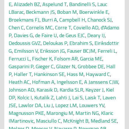
E
,
Alizadeh BZ
,
Aspelund T
,
Bandinelli S
,
Lauc
LBarac
,
Beckmann JS
,
Boban M
,
Boerwinkle E
,
Broekmans FJ
,
Burri A
,
Campbell H
,
Chanock SJ
,
Chen C
,
Cornelis MC
,
Corre T
,
Coviello AD
,
d'Adamo
P
,
Davies G
,
de Faire U
,
de Geus EJC
,
Deary IJ
,
Dedoussis GVZ
,
Deloukas P
,
Ebrahim S
,
Eiriksdottir
G
,
Emilsson V
,
Eriksson JG
,
Fauser BCJM
,
Ferreli L
,
Ferrucci L
,
Fischer K
,
Folsom AR
,
Garcia ME
,
Gasparini P
,
Gieger C
,
Glazer N
,
Grobbee DE
,
Hall
P
,
Haller T
,
Hankinson SE
,
Hass M
,
Hayward C
,
Heath AC
,
Hofman A
,
Ingelsson E
,
A Janssens CJW
,
Johnson AD
,
Karasik D
,
Kardia SLR
,
Keyzer J
,
Kiel
DP
,
Kolcic I
,
Kutalik Z
,
Lahti J
,
Lai S
,
Laisk T
,
Laven
JSE
,
Lawlor DA
,
Liu J
,
Lopez LM
,
Louwers YV
,
Magnusson PKE
,
Marongiu M
,
Martin NG
,
Klaric
IMartinovic
,
Masciullo C
,
McKnight B
,
Medland SE
,
Melzer D
,
Mooser V
,
Navarro P
,
Newman AB
,