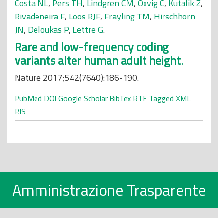
Costa NL
,
Pers TH
,
Lindgren CM
,
Oxvig C
,
Kutalik Z
,
Rivadeneira F
,
Loos RJF
,
Frayling TM
,
Hirschhorn
JN
,
Deloukas P
,
Lettre G
.
Rare and low-frequency coding
variants alter human adult height.
Nature 2017;542(7640):186-190.
PubMed
DOI
Google Scholar
BibTex
RTF
Tagged
XML
RIS
Amministrazione Trasparente