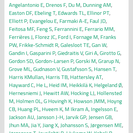
Angelantonio E
,
Drenos F
,
Du M
,
Dunning AM
,
Easton DF
,
Ebeling T
,
Edwards TL
,
Ellinor PT
,
Elliott P
,
Evangelou E
,
Farmaki A-E
,
Faul JD
,
Feitosa MF
,
Feng S
,
Ferrannini E
,
Ferrario MM
,
Ferrières J
,
Florez JC
,
Ford I
,
Fornage M
,
Franks
PW
,
Frikke-Schmidt R
,
Galesloot TE
,
Gan W
,
Gandin I
,
Gasparini P
,
Giedraitis V
,
Giri A
,
Girotto G
,
Gordon SD
,
Gordon-Larsen P
,
Gorski M
,
Grarup N
,
Grove ML
,
Gudnason V
,
Gustafsson S
,
Hansen T
,
Harris KMullan
,
Harris TB
,
Hattersley AT
,
Hayward C
,
He L
,
Heid IM
,
Heikkilä K
,
Helgeland Ø
,
Hernesniemi J
,
Hewitt AW
,
Hocking LJ
,
Hollensted
M
,
Holmen OL
,
G Hovingh K
,
Howson JMM
,
Hoyng
CB
,
Huang PL
,
Hveem K
,
M Ikram A
,
Ingelsson E
,
Jackson AU
,
Jansson J-H
,
Jarvik GP
,
Jensen GB
,
Jhun MA
,
Jia Y
,
Jiang X
,
Johansson S
,
Jørgensen ME
,