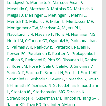
Lundqvist A
,
Männistö S
,
Marques-Vidal P
,
Masciullo C
,
Matchan A
,
Mathias RA
,
Matsuda K
,
Meigs JB
,
Meisinger C
,
Meitinger T
,
Menni C
,
Mentch FD
,
Mihailov E
,
Milani L
,
Montasser ME
,
Montgomery GW
,
Morrison A
,
Myers RH
,
Nadukuru, iv R
,
Navarro P
,
Nelis M
,
Nieminen MS
,
Nolte IM
,
O'Connor GT
,
Ogunniyi A
,
Padmanabhan
S
,
Palmas WR
,
Pankow JS
,
Patarcic I
,
Pavani F
,
Peyser PA
,
Pietilainen K
,
Poulter N
,
Prokopenko I
,
Ralhan S
,
Redmond P
,
Rich SS
,
Rissanen H
,
Robino
A
,
Rose LM
,
Rose R
,
Sala C
,
Salako B
,
Salomaa V
,
Sarin A-P
,
Saxena R
,
Schmidt H
,
Scott LJ
,
Scott WR
,
Sennblad B
,
Seshadri S
,
Sever P
,
Shrestha S
,
Smith
BH
,
Smith JA
,
Soranzo N
,
Sotoodehnia N
,
Southam
L
,
Stanton AV
,
Stathopoulou MG
,
Strauch K
,
Strawbridge RJ
,
Suderman MJ
,
Tandon N
,
Tang S-T
,
Taylor KD
,
Tayo BO
,
Töglhofer AMaria
,