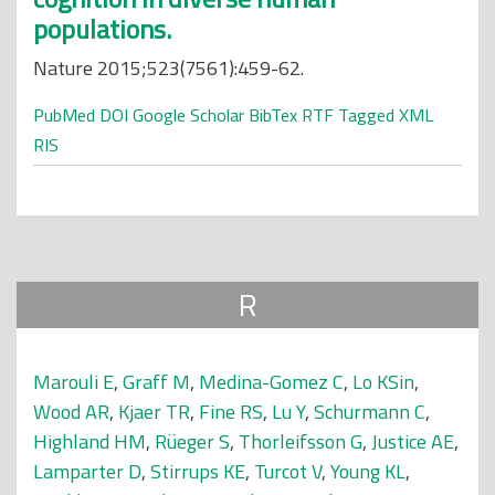
populations.
Nature 2015;523(7561):459-62.
PubMed
DOI
Google Scholar
BibTex
RTF
Tagged
XML
RIS
R
Marouli E
,
Graff M
,
Medina-Gomez C
,
Lo KSin
,
Wood AR
,
Kjaer TR
,
Fine RS
,
Lu Y
,
Schurmann C
,
Highland HM
,
Rüeger S
,
Thorleifsson G
,
Justice AE
,
Lamparter D
,
Stirrups KE
,
Turcot V
,
Young KL
,