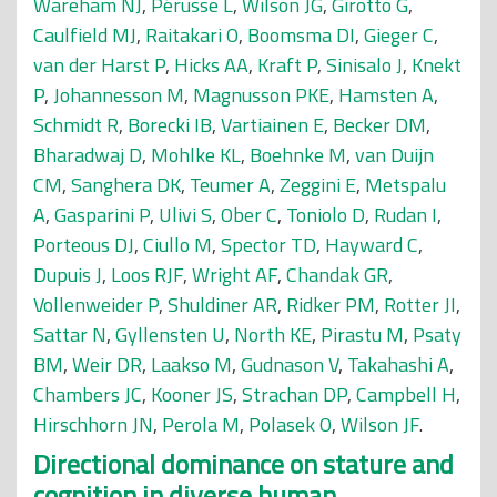
Wareham NJ
,
Pérusse L
,
Wilson JG
,
Girotto G
,
Caulfield MJ
,
Raitakari O
,
Boomsma DI
,
Gieger C
,
van der Harst P
,
Hicks AA
,
Kraft P
,
Sinisalo J
,
Knekt
P
,
Johannesson M
,
Magnusson PKE
,
Hamsten A
,
Schmidt R
,
Borecki IB
,
Vartiainen E
,
Becker DM
,
Bharadwaj D
,
Mohlke KL
,
Boehnke M
,
van Duijn
CM
,
Sanghera DK
,
Teumer A
,
Zeggini E
,
Metspalu
A
,
Gasparini P
,
Ulivi S
,
Ober C
,
Toniolo D
,
Rudan I
,
Porteous DJ
,
Ciullo M
,
Spector TD
,
Hayward C
,
Dupuis J
,
Loos RJF
,
Wright AF
,
Chandak GR
,
Vollenweider P
,
Shuldiner AR
,
Ridker PM
,
Rotter JI
,
Sattar N
,
Gyllensten U
,
North KE
,
Pirastu M
,
Psaty
BM
,
Weir DR
,
Laakso M
,
Gudnason V
,
Takahashi A
,
Chambers JC
,
Kooner JS
,
Strachan DP
,
Campbell H
,
Hirschhorn JN
,
Perola M
,
Polasek O
,
Wilson JF
.
Directional dominance on stature and
cognition in diverse human