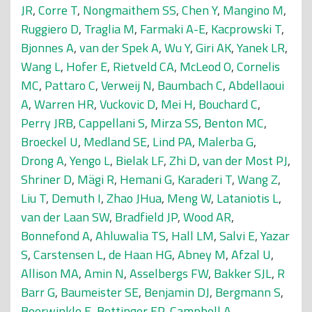
JR
,
Corre T
,
Nongmaithem SS
,
Chen Y
,
Mangino M
,
Ruggiero D
,
Traglia M
,
Farmaki A-E
,
Kacprowski T
,
Bjonnes A
,
van der Spek A
,
Wu Y
,
Giri AK
,
Yanek LR
,
Wang L
,
Hofer E
,
Rietveld CA
,
McLeod O
,
Cornelis
MC
,
Pattaro C
,
Verweij N
,
Baumbach C
,
Abdellaoui
A
,
Warren HR
,
Vuckovic D
,
Mei H
,
Bouchard C
,
Perry JRB
,
Cappellani S
,
Mirza SS
,
Benton MC
,
Broeckel U
,
Medland SE
,
Lind PA
,
Malerba G
,
Drong A
,
Yengo L
,
Bielak LF
,
Zhi D
,
van der Most PJ
,
Shriner D
,
Mägi R
,
Hemani G
,
Karaderi T
,
Wang Z
,
Liu T
,
Demuth I
,
Zhao JHua
,
Meng W
,
Lataniotis L
,
van der Laan SW
,
Bradfield JP
,
Wood AR
,
Bonnefond A
,
Ahluwalia TS
,
Hall LM
,
Salvi E
,
Yazar
S
,
Carstensen L
,
de Haan HG
,
Abney M
,
Afzal U
,
Allison MA
,
Amin N
,
Asselbergs FW
,
Bakker SJL
,
R
Barr G
,
Baumeister SE
,
Benjamin DJ
,
Bergmann S
,
Boerwinkle E
,
Bottinger EP
,
Campbell A
,