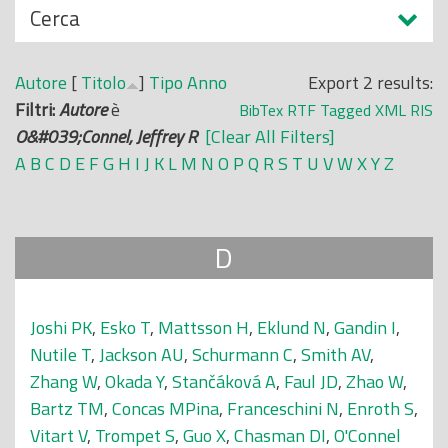
N
Cerca
o
a
p
s
r
Autore
[
Titolo
]
Tipo
Anno
Export 2 results:
c
i
Filtri:
Autore
è
BibTex
RTF
Tagged
XML
RIS
o
n
O&#039;Connel, Jeffrey R
[Clear All Filters]
n
c
A
B
C
D
E
F
G
H
I
J
K
L
M
N
O
P
Q
R
S
T
U
V
W
X
Y
Z
d
i
i
p
a
D
l
e
Joshi PK
,
Esko T
,
Mattsson H
,
Eklund N
,
Gandin I
,
Nutile T
,
Jackson AU
,
Schurmann C
,
Smith AV
,
Zhang W
,
Okada Y
,
Stančáková A
,
Faul JD
,
Zhao W
,
Bartz TM
,
Concas MPina
,
Franceschini N
,
Enroth S
,
Vitart V
,
Trompet S
,
Guo X
,
Chasman DI
,
O'Connel