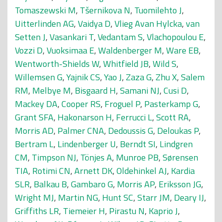
Tomaszewski M
,
Tšernikova N
,
Tuomilehto J
,
Uitterlinden AG
,
Vaidya D
,
Vlieg Avan Hylcka
,
van
Setten J
,
Vasankari T
,
Vedantam S
,
Vlachopoulou E
,
Vozzi D
,
Vuoksimaa E
,
Waldenberger M
,
Ware EB
,
Wentworth-Shields W
,
Whitfield JB
,
Wild S
,
Willemsen G
,
Yajnik CS
,
Yao J
,
Zaza G
,
Zhu X
,
Salem
RM
,
Melbye M
,
Bisgaard H
,
Samani NJ
,
Cusi D
,
Mackey DA
,
Cooper RS
,
Froguel P
,
Pasterkamp G
,
Grant SFA
,
Hakonarson H
,
Ferrucci L
,
Scott RA
,
Morris AD
,
Palmer CNA
,
Dedoussis G
,
Deloukas P
,
Bertram L
,
Lindenberger U
,
Berndt SI
,
Lindgren
CM
,
Timpson NJ
,
Tönjes A
,
Munroe PB
,
Sørensen
TIA
,
Rotimi CN
,
Arnett DK
,
Oldehinkel AJ
,
Kardia
SLR
,
Balkau B
,
Gambaro G
,
Morris AP
,
Eriksson JG
,
Wright MJ
,
Martin NG
,
Hunt SC
,
Starr JM
,
Deary IJ
,
Griffiths LR
,
Tiemeier H
,
Pirastu N
,
Kaprio J
,