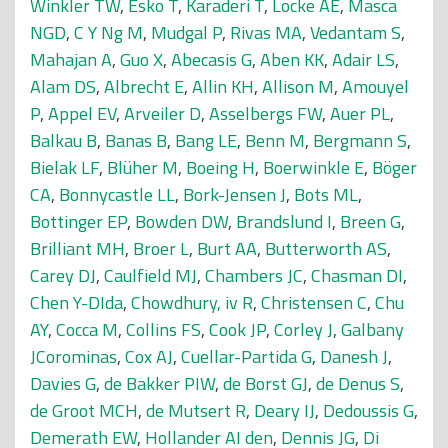
Winkler TW
,
Esko T
,
Karaderi T
,
Locke AE
,
Masca
NGD
,
C Y Ng M
,
Mudgal P
,
Rivas MA
,
Vedantam S
,
Mahajan A
,
Guo X
,
Abecasis G
,
Aben KK
,
Adair LS
,
Alam DS
,
Albrecht E
,
Allin KH
,
Allison M
,
Amouyel
P
,
Appel EV
,
Arveiler D
,
Asselbergs FW
,
Auer PL
,
Balkau B
,
Banas B
,
Bang LE
,
Benn M
,
Bergmann S
,
Bielak LF
,
Blüher M
,
Boeing H
,
Boerwinkle E
,
Böger
CA
,
Bonnycastle LL
,
Bork-Jensen J
,
Bots ML
,
Bottinger EP
,
Bowden DW
,
Brandslund I
,
Breen G
,
Brilliant MH
,
Broer L
,
Burt AA
,
Butterworth AS
,
Carey DJ
,
Caulfield MJ
,
Chambers JC
,
Chasman DI
,
Chen Y-DIda
,
Chowdhury, iv R
,
Christensen C
,
Chu
AY
,
Cocca M
,
Collins FS
,
Cook JP
,
Corley J
,
Galbany
JCorominas
,
Cox AJ
,
Cuellar-Partida G
,
Danesh J
,
Davies G
,
de Bakker PIW
,
de Borst GJ
,
de Denus S
,
de Groot MCH
,
de Mutsert R
,
Deary IJ
,
Dedoussis G
,
Demerath EW
,
Hollander AI den
,
Dennis JG
,
Di