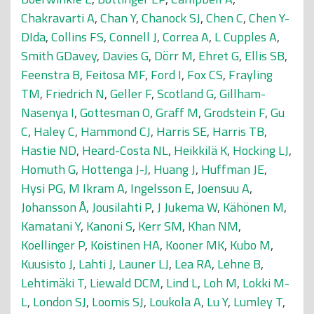
Chakravarti A
,
Chan Y
,
Chanock SJ
,
Chen C
,
Chen Y-
DIda
,
Collins FS
,
Connell J
,
Correa A
,
L Cupples A
,
Smith GDavey
,
Davies G
,
Dörr M
,
Ehret G
,
Ellis SB
,
Feenstra B
,
Feitosa MF
,
Ford I
,
Fox CS
,
Frayling
TM
,
Friedrich N
,
Geller F
,
Scotland G
,
Gillham-
Nasenya I
,
Gottesman O
,
Graff M
,
Grodstein F
,
Gu
C
,
Haley C
,
Hammond CJ
,
Harris SE
,
Harris TB
,
Hastie ND
,
Heard-Costa NL
,
Heikkilä K
,
Hocking LJ
,
Homuth G
,
Hottenga J-J
,
Huang J
,
Huffman JE
,
Hysi PG
,
M Ikram A
,
Ingelsson E
,
Joensuu A
,
Johansson Å
,
Jousilahti P
,
J Jukema W
,
Kähönen M
,
Kamatani Y
,
Kanoni S
,
Kerr SM
,
Khan NM
,
Koellinger P
,
Koistinen HA
,
Kooner MK
,
Kubo M
,
Kuusisto J
,
Lahti J
,
Launer LJ
,
Lea RA
,
Lehne B
,
Lehtimäki T
,
Liewald DCM
,
Lind L
,
Loh M
,
Lokki M-
L
,
London SJ
,
Loomis SJ
,
Loukola A
,
Lu Y
,
Lumley T
,