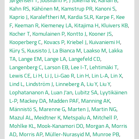
Jørgensen T
,
Jousilahti P
,
J Jukema W
,
Kahali B
,
Kahn RS
,
Kähönen M
,
Kamstrup PR
,
Kanoni S
,
Kaprio J
,
Karaleftheri M
,
Kardia SLR
,
Karpe F
,
Kee
F
,
Keeman R
,
Kiemeney LA
,
Kitajima H
,
Kluivers KB
,
Kocher T
,
Komulainen P
,
Kontto J
,
Kooner JS
,
Kooperberg C
,
Kovacs P
,
Kriebel J
,
Kuivaniemi H
,
Küry S
,
Kuusisto J
,
La Bianca M
,
Laakso M
,
Lakka
TA
,
Lange EM
,
Lange LA
,
Langefeld CD
,
Langenberg C
,
Larson EB
,
Lee I-T
,
Lehtimäki T
,
Lewis CE
,
Li H
,
Li J
,
Li-Gao R
,
Lin H
,
Lin L-A
,
Lin X
,
Lind L
,
Lindström J
,
Linneberg A
,
Liu Y
,
Liu Y
,
Lophatananon A
,
Luan J'an
,
Lubitz SA
,
Lyytikäinen
L-P
,
Mackey DA
,
Madden PAF
,
Manning AK
,
Männistö S
,
Marenne G
,
Marten J
,
Martin NG
,
Mazul AL
,
Meidtner K
,
Metspalu A
,
Mitchell P
,
Mohlke KL
,
Mook-Kanamori DO
,
Morgan A
,
Morris
AD
,
Morris AP
,
Müller-Nurasyid M
,
Munroe PB
,