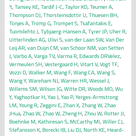
't
,
Tansey KE
,
Tardif J-C
,
Taylor KD
,
Teumer A
,
Thompson DJ
,
Thorsteinsdottir U
,
Thuesen BH
,
Tönjes A
,
Tromp G
,
Trompet S
,
Tsafantakis E
,
Tuomilehto J
,
Tybjaerg-Hansen A
,
Tyrer JP
,
Uher R
,
Uitterlinden AG
,
Ulivi S
,
van der Laan SW
,
Van Der
Leij AR
,
van Duijn CM
,
van Schoor NM
,
van Setten
J
,
Varbo A
,
Varga TV
,
Varma R
,
Edwards DRVelez
,
Vermeulen SH
,
Vestergaard H
,
Vitart V
,
Vogt TF
,
Vozzi D
,
Walker M
,
Wang F
,
Wang CA
,
Wang S
,
Wang Y
,
Wareham NJ
,
Warren HR
,
Wessel J
,
Willems SM
,
Wilson JG
,
Witte DR
,
Woods MO
,
Wu
Y
,
Yaghootkar H
,
Yao J
,
Yao P
,
Yerges-Armstrong
LM
,
Young R
,
Zeggini E
,
Zhan X
,
Zhang W
,
Zhao
JHua
,
Zhao W
,
Zhao W
,
Zheng H
,
Zhou W
,
Rotter JI
,
Boehnke M
,
Kathiresan S
,
McCarthy MI
,
Willer CJ
,
Stefansson K
,
Borecki IB
,
Liu DJ
,
North KE
,
Heard-