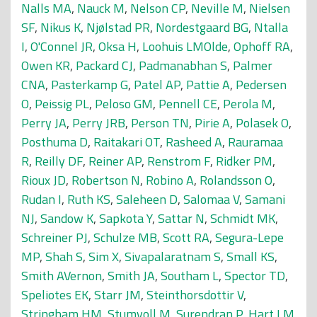
Nalls MA
,
Nauck M
,
Nelson CP
,
Neville M
,
Nielsen
SF
,
Nikus K
,
Njølstad PR
,
Nordestgaard BG
,
Ntalla
I
,
O'Connel JR
,
Oksa H
,
Loohuis LMOlde
,
Ophoff RA
,
Owen KR
,
Packard CJ
,
Padmanabhan S
,
Palmer
CNA
,
Pasterkamp G
,
Patel AP
,
Pattie A
,
Pedersen
O
,
Peissig PL
,
Peloso GM
,
Pennell CE
,
Perola M
,
Perry JA
,
Perry JRB
,
Person TN
,
Pirie A
,
Polasek O
,
Posthuma D
,
Raitakari OT
,
Rasheed A
,
Rauramaa
R
,
Reilly DF
,
Reiner AP
,
Renstrom F
,
Ridker PM
,
Rioux JD
,
Robertson N
,
Robino A
,
Rolandsson O
,
Rudan I
,
Ruth KS
,
Saleheen D
,
Salomaa V
,
Samani
NJ
,
Sandow K
,
Sapkota Y
,
Sattar N
,
Schmidt MK
,
Schreiner PJ
,
Schulze MB
,
Scott RA
,
Segura-Lepe
MP
,
Shah S
,
Sim X
,
Sivapalaratnam S
,
Small KS
,
Smith AVernon
,
Smith JA
,
Southam L
,
Spector TD
,
Speliotes EK
,
Starr JM
,
Steinthorsdottir V
,
Stringham HM
,
Stumvoll M
,
Surendran P
,
Hart LM