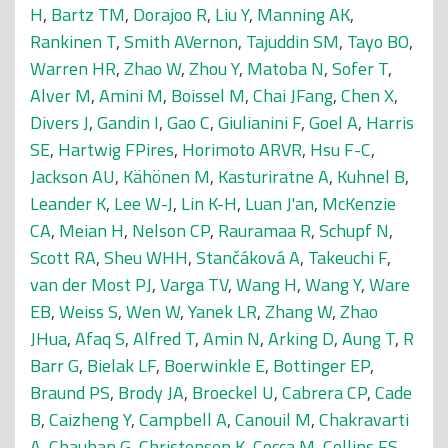
H
,
Bartz TM
,
Dorajoo R
,
Liu Y
,
Manning AK
,
Rankinen T
,
Smith AVernon
,
Tajuddin SM
,
Tayo BO
,
Warren HR
,
Zhao W
,
Zhou Y
,
Matoba N
,
Sofer T
,
Alver M
,
Amini M
,
Boissel M
,
Chai JFang
,
Chen X
,
Divers J
,
Gandin I
,
Gao C
,
Giulianini F
,
Goel A
,
Harris
SE
,
Hartwig FPires
,
Horimoto ARVR
,
Hsu F-C
,
Jackson AU
,
Kähönen M
,
Kasturiratne A
,
Kuhnel B
,
Leander K
,
Lee W-J
,
Lin K-H
,
Luan J'an
,
McKenzie
CA
,
Meian H
,
Nelson CP
,
Rauramaa R
,
Schupf N
,
Scott RA
,
Sheu WHH
,
Stančáková A
,
Takeuchi F
,
van der Most PJ
,
Varga TV
,
Wang H
,
Wang Y
,
Ware
EB
,
Weiss S
,
Wen W
,
Yanek LR
,
Zhang W
,
Zhao
JHua
,
Afaq S
,
Alfred T
,
Amin N
,
Arking D
,
Aung T
,
R
Barr G
,
Bielak LF
,
Boerwinkle E
,
Bottinger EP
,
Braund PS
,
Brody JA
,
Broeckel U
,
Cabrera CP
,
Cade
B
,
Caizheng Y
,
Campbell A
,
Canouil M
,
Chakravarti
A
,
Chauhan G
,
Christensen K
,
Cocca M
,
Collins FS
,