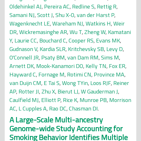
Oldehinkel AJ
,
Pereira AC
,
Redline S
,
Rettig R
,
Samani NJ
,
Scott J
,
Shu X-O
,
van der Harst P
,
Wagenknecht LE
,
Wareham NJ
,
Watkins H
,
Weir
DR
,
Wickremasinghe AR
,
Wu T
,
Zheng W
,
Kamatani
Y
,
Laurie CC
,
Bouchard C
,
Cooper RS
,
Evans MK
,
Gudnason V
,
Kardia SLR
,
Kritchevsky SB
,
Levy D
,
O'Connell JR
,
Psaty BM
,
van Dam RM
,
Sims M
,
Arnett DK
,
Mook-Kanamori DO
,
Kelly TN
,
Fox ER
,
Hayward C
,
Fornage M
,
Rotimi CN
,
Province MA
,
van Duijn CM
,
E Tai S
,
Wong TYin
,
Loos RJF
,
Reiner
AP
,
Rotter JI
,
Zhu X
,
Bierut LJ
,
W Gauderman J
,
Caulfield MJ
,
Elliott P
,
Rice K
,
Munroe PB
,
Morrison
AC
,
L Cupples A
,
Rao DC
,
Chasman DI
.
A Large-Scale Multi-ancestry
Genome-wide Study Accounting for
Smoking Behavior Identifies Multiple