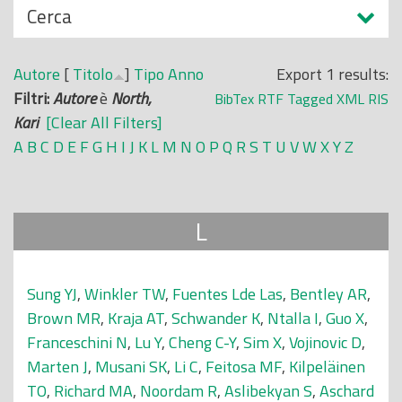
N
Cerca
o
a
p
s
r
Autore
[
Titolo
]
Tipo
Anno
Export 1 results:
c
i
Filtri:
Autore
è
North,
BibTex
RTF
Tagged
XML
RIS
o
n
Kari
[Clear All Filters]
n
c
A
B
C
D
E
F
G
H
I
J
K
L
M
N
O
P
Q
R
S
T
U
V
W
X
Y
Z
d
i
i
p
a
L
l
e
Sung YJ
,
Winkler TW
,
Fuentes Lde Las
,
Bentley AR
,
Brown MR
,
Kraja AT
,
Schwander K
,
Ntalla I
,
Guo X
,
Franceschini N
,
Lu Y
,
Cheng C-Y
,
Sim X
,
Vojinovic D
,
Marten J
,
Musani SK
,
Li C
,
Feitosa MF
,
Kilpeläinen
TO
,
Richard MA
,
Noordam R
,
Aslibekyan S
,
Aschard