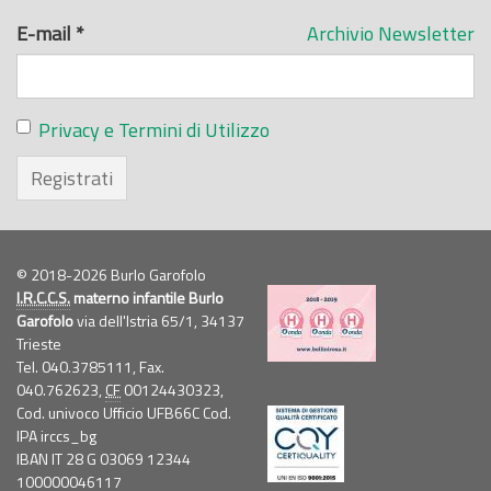
E-mail
*
Archivio Newsletter
Privacy e Termini di Utilizzo
Registrati
© 2018-2026 Burlo Garofolo
I.R.C.C.S.
materno infantile Burlo
Garofolo
via dell'Istria 65/1, 34137
Trieste
Tel. 040.3785111, Fax.
040.762623,
CF
00124430323,
Cod. univoco Ufficio UFB66C Cod.
IPA irccs_bg
IBAN IT 28 G 03069 12344
100000046117