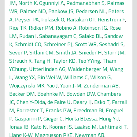
JM
,
North K
,
Ogunniyi A
,
Padmanabhan S
,
Palmas
WR
,
Palmer ND
,
Pankow JS
,
Pedersen NL
,
Peters
A
,
Peyser PA
,
Polasek O
,
Raitakari OT
,
Renstrom F
,
Rice TK
,
Ridker PM
,
Robino A
,
Robinson JG
,
Rose
LM
,
Rudan I
,
Sabanayagam C
,
Salako BL
,
Sandow
K
,
Schmidt CO
,
Schreiner PJ
,
Scott WR
,
Seshadri S
,
Sever P
,
Sitlani CM
,
Smith JA
,
Snieder H
,
Starr JM
,
Strauch K
,
Tang H
,
Taylor KD
,
Teo YYing
,
Tham
YChung
,
Uitterlinden AG
,
Waldenberger M
,
Wang
L
,
Wang YX
,
Bin Wei W
,
Williams C
,
Wilson G
,
Wojczynski MK
,
Yao J
,
Yuan J-M
,
Zonderman AB
,
Becker DM
,
Boehnke M
,
Bowden DW
,
Chambers
JC
,
Chen Y-DIda
,
de Faire U
,
Deary IJ
,
Esko T
,
Farrall
M
,
Forrester T
,
Franks PW
,
Freedman BI
,
Froguel
P
,
Gasparini P
,
Gieger C
,
Horta BLessa
,
Hung Y-J
,
Jonas JB
,
Kato N
,
Kooner JS
,
Laakso M
,
Lehtimäki T
,
Liang K-W
,
Magnusson PKE
,
Newman AB
,