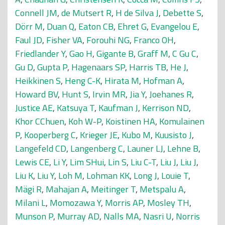
Connell JM
,
de Mutsert R
,
H de Silva J
,
Debette S
,
Dörr M
,
Duan Q
,
Eaton CB
,
Ehret G
,
Evangelou E
,
Faul JD
,
Fisher VA
,
Forouhi NG
,
Franco OH
,
Friedlander Y
,
Gao H
,
Gigante B
,
Graff M
,
C Gu C
,
Gu D
,
Gupta P
,
Hagenaars SP
,
Harris TB
,
He J
,
Heikkinen S
,
Heng C-K
,
Hirata M
,
Hofman A
,
Howard BV
,
Hunt S
,
Irvin MR
,
Jia Y
,
Joehanes R
,
Justice AE
,
Katsuya T
,
Kaufman J
,
Kerrison ND
,
Khor CChuen
,
Koh W-P
,
Koistinen HA
,
Komulainen
P
,
Kooperberg C
,
Krieger JE
,
Kubo M
,
Kuusisto J
,
Langefeld CD
,
Langenberg C
,
Launer LJ
,
Lehne B
,
Lewis CE
,
Li Y
,
Lim SHui
,
Lin S
,
Liu C-T
,
Liu J
,
Liu J
,
Liu K
,
Liu Y
,
Loh M
,
Lohman KK
,
Long J
,
Louie T
,
Mägi R
,
Mahajan A
,
Meitinger T
,
Metspalu A
,
Milani L
,
Momozawa Y
,
Morris AP
,
Mosley TH
,
Munson P
,
Murray AD
,
Nalls MA
,
Nasri U
,
Norris