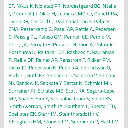
SF
,
Nikus K
,
Njølstad PR
,
Nordestgaard BG
,
Ntalla
I
,
O'Connel JR
,
Oksa H
,
Loohuis LMOlde
,
Ophoff RA
,
Owen KR
,
Packard CJ
,
Padmanabhan S
,
Palmer
CNA
,
Pasterkamp G
,
Patel AP
,
Pattie A
,
Pedersen
O
,
Peissig PL
,
Peloso GM
,
Pennell CE
,
Perola M
,
Perry JA
,
Perry JRB
,
Person TN
,
Pirie A
,
Polasek O
,
Posthuma D
,
Raitakari OT
,
Rasheed A
,
Rauramaa
R
,
Reilly DF
,
Reiner AP
,
Renstrom F
,
Ridker PM
,
Rioux JD
,
Robertson N
,
Robino A
,
Rolandsson O
,
Rudan I
,
Ruth KS
,
Saleheen D
,
Salomaa V
,
Samani
NJ
,
Sandow K
,
Sapkota Y
,
Sattar N
,
Schmidt MK
,
Schreiner PJ
,
Schulze MB
,
Scott RA
,
Segura-Lepe
MP
,
Shah S
,
Sim X
,
Sivapalaratnam S
,
Small KS
,
Smith AVernon
,
Smith JA
,
Southam L
,
Spector TD
,
Speliotes EK
,
Starr JM
,
Steinthorsdottir V
,
Stringham HM
,
Stumvoll M
,
Surendran P
,
Hart LM