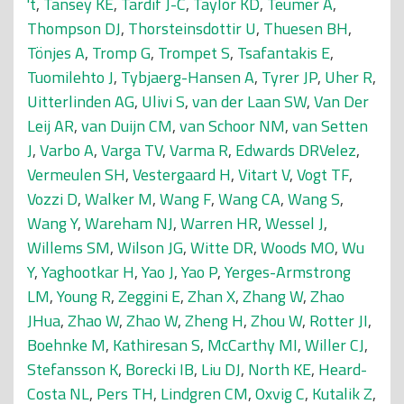
't
,
Tansey KE
,
Tardif J-C
,
Taylor KD
,
Teumer A
,
Thompson DJ
,
Thorsteinsdottir U
,
Thuesen BH
,
Tönjes A
,
Tromp G
,
Trompet S
,
Tsafantakis E
,
Tuomilehto J
,
Tybjaerg-Hansen A
,
Tyrer JP
,
Uher R
,
Uitterlinden AG
,
Ulivi S
,
van der Laan SW
,
Van Der
Leij AR
,
van Duijn CM
,
van Schoor NM
,
van Setten
J
,
Varbo A
,
Varga TV
,
Varma R
,
Edwards DRVelez
,
Vermeulen SH
,
Vestergaard H
,
Vitart V
,
Vogt TF
,
Vozzi D
,
Walker M
,
Wang F
,
Wang CA
,
Wang S
,
Wang Y
,
Wareham NJ
,
Warren HR
,
Wessel J
,
Willems SM
,
Wilson JG
,
Witte DR
,
Woods MO
,
Wu
Y
,
Yaghootkar H
,
Yao J
,
Yao P
,
Yerges-Armstrong
LM
,
Young R
,
Zeggini E
,
Zhan X
,
Zhang W
,
Zhao
JHua
,
Zhao W
,
Zhao W
,
Zheng H
,
Zhou W
,
Rotter JI
,
Boehnke M
,
Kathiresan S
,
McCarthy MI
,
Willer CJ
,
Stefansson K
,
Borecki IB
,
Liu DJ
,
North KE
,
Heard-
Costa NL
,
Pers TH
,
Lindgren CM
,
Oxvig C
,
Kutalik Z
,