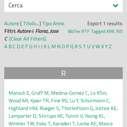
N
Cerca
o
a
p
s
r
Autore
[
Titolo
]
Tipo
Anno
Export 1 results:
c
i
Filtri:
Autore
è
Florez, Jose
BibTex
RTF
Tagged
XML
RIS
o
n
C
[Clear All Filters]
n
c
A
B
C
D
E
F
G
H
I
J
K
L
M
N
O
P
Q
R
S
T
U
V
W
X
Y
Z
d
i
i
p
a
R
l
e
Marouli E
,
Graff M
,
Medina-Gomez C
,
Lo KSin
,
Wood AR
,
Kjaer TR
,
Fine RS
,
Lu Y
,
Schurmann C
,
Highland HM
,
Rüeger S
,
Thorleifsson G
,
Justice AE
,
Lamparter D
,
Stirrups KE
,
Turcot V
,
Young KL
,
Winkler TW
,
Esko T
,
Karaderi T
,
Locke AE
,
Masca