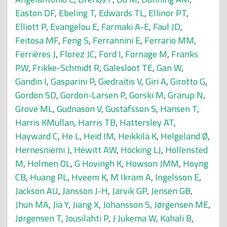
Easton DF
,
Ebeling T
,
Edwards TL
,
Ellinor PT
,
Elliott P
,
Evangelou E
,
Farmaki A-E
,
Faul JD
,
Feitosa MF
,
Feng S
,
Ferrannini E
,
Ferrario MM
,
Ferrières J
,
Florez JC
,
Ford I
,
Fornage M
,
Franks
PW
,
Frikke-Schmidt R
,
Galesloot TE
,
Gan W
,
Gandin I
,
Gasparini P
,
Giedraitis V
,
Giri A
,
Girotto G
,
Gordon SD
,
Gordon-Larsen P
,
Gorski M
,
Grarup N
,
Grove ML
,
Gudnason V
,
Gustafsson S
,
Hansen T
,
Harris KMullan
,
Harris TB
,
Hattersley AT
,
Hayward C
,
He L
,
Heid IM
,
Heikkilä K
,
Helgeland Ø
,
Hernesniemi J
,
Hewitt AW
,
Hocking LJ
,
Hollensted
M
,
Holmen OL
,
G Hovingh K
,
Howson JMM
,
Hoyng
CB
,
Huang PL
,
Hveem K
,
M Ikram A
,
Ingelsson E
,
Jackson AU
,
Jansson J-H
,
Jarvik GP
,
Jensen GB
,
Jhun MA
,
Jia Y
,
Jiang X
,
Johansson S
,
Jørgensen ME
,
Jørgensen T
,
Jousilahti P
,
J Jukema W
,
Kahali B
,