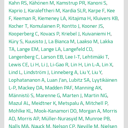
Kahn RS
,
Kähönen M
,
Kamstrup PR
,
Kanoni S
,
Kaprio J
,
Karaleftheri M
,
Kardia SLR
,
Karpe F
,
Kee
F
,
Keeman R
,
Kiemeney LA
,
Kitajima H
,
Kluivers KB
,
Kocher T
,
Komulainen P
,
Kontto J
,
Kooner JS
,
Kooperberg C
,
Kovacs P
,
Kriebel J
,
Kuivaniemi H
,
Küry S
,
Kuusisto J
,
La Bianca M
,
Laakso M
,
Lakka
TA
,
Lange EM
,
Lange LA
,
Langefeld CD
,
Langenberg C
,
Larson EB
,
Lee I-T
,
Lehtimäki T
,
Lewis CE
,
Li H
,
Li J
,
Li-Gao R
,
Lin H
,
Lin L-A
,
Lin X
,
Lind L
,
Lindström J
,
Linneberg A
,
Liu Y
,
Liu Y
,
Lophatananon A
,
Luan J'an
,
Lubitz SA
,
Lyytikäinen
L-P
,
Mackey DA
,
Madden PAF
,
Manning AK
,
Männistö S
,
Marenne G
,
Marten J
,
Martin NG
,
Mazul AL
,
Meidtner K
,
Metspalu A
,
Mitchell P
,
Mohlke KL
,
Mook-Kanamori DO
,
Morgan A
,
Morris
AD
,
Morris AP
,
Müller-Nurasyid M
,
Munroe PB
,
Nalls MA
,
Nauck M
,
Nelson CP
,
Neville M
,
Nielsen