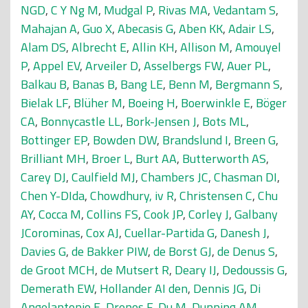
NGD
,
C Y Ng M
,
Mudgal P
,
Rivas MA
,
Vedantam S
,
Mahajan A
,
Guo X
,
Abecasis G
,
Aben KK
,
Adair LS
,
Alam DS
,
Albrecht E
,
Allin KH
,
Allison M
,
Amouyel
P
,
Appel EV
,
Arveiler D
,
Asselbergs FW
,
Auer PL
,
Balkau B
,
Banas B
,
Bang LE
,
Benn M
,
Bergmann S
,
Bielak LF
,
Blüher M
,
Boeing H
,
Boerwinkle E
,
Böger
CA
,
Bonnycastle LL
,
Bork-Jensen J
,
Bots ML
,
Bottinger EP
,
Bowden DW
,
Brandslund I
,
Breen G
,
Brilliant MH
,
Broer L
,
Burt AA
,
Butterworth AS
,
Carey DJ
,
Caulfield MJ
,
Chambers JC
,
Chasman DI
,
Chen Y-DIda
,
Chowdhury, iv R
,
Christensen C
,
Chu
AY
,
Cocca M
,
Collins FS
,
Cook JP
,
Corley J
,
Galbany
JCorominas
,
Cox AJ
,
Cuellar-Partida G
,
Danesh J
,
Davies G
,
de Bakker PIW
,
de Borst GJ
,
de Denus S
,
de Groot MCH
,
de Mutsert R
,
Deary IJ
,
Dedoussis G
,
Demerath EW
,
Hollander AI den
,
Dennis JG
,
Di
Angelantonio E
,
Drenos F
,
Du M
,
Dunning AM
,