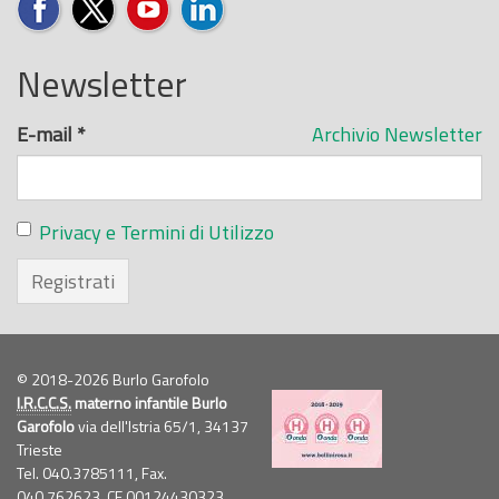
Newsletter
E-mail
*
Archivio Newsletter
Privacy e Termini di Utilizzo
Registrati
© 2018-2026 Burlo Garofolo
I.R.C.C.S.
materno infantile Burlo
Garofolo
via dell'Istria 65/1, 34137
Trieste
Tel. 040.3785111, Fax.
040.762623,
CF
00124430323,