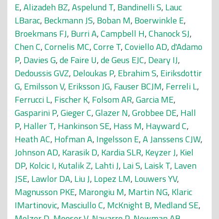
E
,
Alizadeh BZ
,
Aspelund T
,
Bandinelli S
,
Lauc
LBarac
,
Beckmann JS
,
Boban M
,
Boerwinkle E
,
Broekmans FJ
,
Burri A
,
Campbell H
,
Chanock SJ
,
Chen C
,
Cornelis MC
,
Corre T
,
Coviello AD
,
d'Adamo
P
,
Davies G
,
de Faire U
,
de Geus EJC
,
Deary IJ
,
Dedoussis GVZ
,
Deloukas P
,
Ebrahim S
,
Eiriksdottir
G
,
Emilsson V
,
Eriksson JG
,
Fauser BCJM
,
Ferreli L
,
Ferrucci L
,
Fischer K
,
Folsom AR
,
Garcia ME
,
Gasparini P
,
Gieger C
,
Glazer N
,
Grobbee DE
,
Hall
P
,
Haller T
,
Hankinson SE
,
Hass M
,
Hayward C
,
Heath AC
,
Hofman A
,
Ingelsson E
,
A Janssens CJW
,
Johnson AD
,
Karasik D
,
Kardia SLR
,
Keyzer J
,
Kiel
DP
,
Kolcic I
,
Kutalik Z
,
Lahti J
,
Lai S
,
Laisk T
,
Laven
JSE
,
Lawlor DA
,
Liu J
,
Lopez LM
,
Louwers YV
,
Magnusson PKE
,
Marongiu M
,
Martin NG
,
Klaric
IMartinovic
,
Masciullo C
,
McKnight B
,
Medland SE
,
Melzer D
,
Mooser V
,
Navarro P
,
Newman AB
,