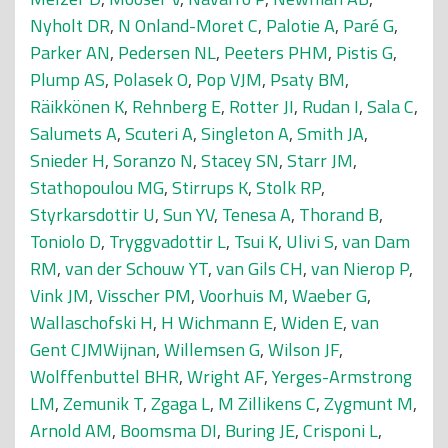
Nyholt DR
,
N Onland-Moret C
,
Palotie A
,
Paré G
,
Parker AN
,
Pedersen NL
,
Peeters PHM
,
Pistis G
,
Plump AS
,
Polasek O
,
Pop VJM
,
Psaty BM
,
Räikkönen K
,
Rehnberg E
,
Rotter JI
,
Rudan I
,
Sala C
,
Salumets A
,
Scuteri A
,
Singleton A
,
Smith JA
,
Snieder H
,
Soranzo N
,
Stacey SN
,
Starr JM
,
Stathopoulou MG
,
Stirrups K
,
Stolk RP
,
Styrkarsdottir U
,
Sun YV
,
Tenesa A
,
Thorand B
,
Toniolo D
,
Tryggvadottir L
,
Tsui K
,
Ulivi S
,
van Dam
RM
,
van der Schouw YT
,
van Gils CH
,
van Nierop P
,
Vink JM
,
Visscher PM
,
Voorhuis M
,
Waeber G
,
Wallaschofski H
,
H Wichmann E
,
Widen E
,
van
Gent CJMWijnan
,
Willemsen G
,
Wilson JF
,
Wolffenbuttel BHR
,
Wright AF
,
Yerges-Armstrong
LM
,
Zemunik T
,
Zgaga L
,
M Zillikens C
,
Zygmunt M
,
Arnold AM
,
Boomsma DI
,
Buring JE
,
Crisponi L
,