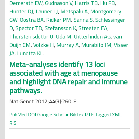
Demerath EW
,
Gudnason V
,
Harris TB
,
Hu FB
,
Hunter DJ
,
Launer LJ
,
Metspalu A
,
Montgomery
GW
,
Oostra BA
,
Ridker PM
,
Sanna S
,
Schlessinger
D
,
Spector TD
,
Stefansson K
,
Streeten EA
,
Thorsteinsdottir U
,
Uda M
,
Uitterlinden AG
,
van
Duijn CM
,
Völzke H
,
Murray A
,
Murabito JM
,
Visser
JA
,
Lunetta KL
.
Meta-analyses identify 13 loci
associated with age at menopause
and highlight DNA repair and immune
pathways.
Nat Genet 2012;44(3):260-8.
PubMed
DOI
Google Scholar
BibTex
RTF
Tagged
XML
RIS