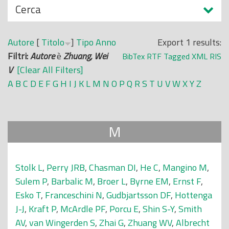
N
Cerca
o
a
p
s
r
Autore
[
Titolo
]
Tipo
Anno
Export 1 results:
c
i
Filtri:
Autore
è
Zhuang, Wei
BibTex
RTF
Tagged
XML
RIS
o
n
V
[Clear All Filters]
n
c
A
B
C
D
E
F
G
H
I
J
K
L
M
N
O
P
Q
R
S
T
U
V
W
X
Y
Z
d
i
i
p
a
M
l
e
Stolk L
,
Perry JRB
,
Chasman DI
,
He C
,
Mangino M
,
Sulem P
,
Barbalic M
,
Broer L
,
Byrne EM
,
Ernst F
,
Esko T
,
Franceschini N
,
Gudbjartsson DF
,
Hottenga
J-J
,
Kraft P
,
McArdle PF
,
Porcu E
,
Shin S-Y
,
Smith
AV
,
van Wingerden S
,
Zhai G
,
Zhuang WV
,
Albrecht