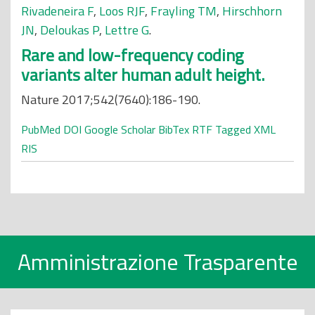
Rivadeneira F
,
Loos RJF
,
Frayling TM
,
Hirschhorn
JN
,
Deloukas P
,
Lettre G
.
Rare and low-frequency coding
variants alter human adult height.
Nature 2017;542(7640):186-190.
PubMed
DOI
Google Scholar
BibTex
RTF
Tagged
XML
RIS
Amministrazione Trasparente