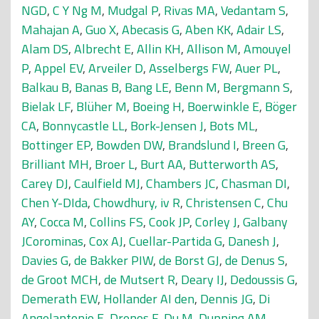
NGD
,
C Y Ng M
,
Mudgal P
,
Rivas MA
,
Vedantam S
,
Mahajan A
,
Guo X
,
Abecasis G
,
Aben KK
,
Adair LS
,
Alam DS
,
Albrecht E
,
Allin KH
,
Allison M
,
Amouyel
P
,
Appel EV
,
Arveiler D
,
Asselbergs FW
,
Auer PL
,
Balkau B
,
Banas B
,
Bang LE
,
Benn M
,
Bergmann S
,
Bielak LF
,
Blüher M
,
Boeing H
,
Boerwinkle E
,
Böger
CA
,
Bonnycastle LL
,
Bork-Jensen J
,
Bots ML
,
Bottinger EP
,
Bowden DW
,
Brandslund I
,
Breen G
,
Brilliant MH
,
Broer L
,
Burt AA
,
Butterworth AS
,
Carey DJ
,
Caulfield MJ
,
Chambers JC
,
Chasman DI
,
Chen Y-DIda
,
Chowdhury, iv R
,
Christensen C
,
Chu
AY
,
Cocca M
,
Collins FS
,
Cook JP
,
Corley J
,
Galbany
JCorominas
,
Cox AJ
,
Cuellar-Partida G
,
Danesh J
,
Davies G
,
de Bakker PIW
,
de Borst GJ
,
de Denus S
,
de Groot MCH
,
de Mutsert R
,
Deary IJ
,
Dedoussis G
,
Demerath EW
,
Hollander AI den
,
Dennis JG
,
Di
Angelantonio E
,
Drenos F
,
Du M
,
Dunning AM
,