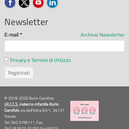
Newsletter
E-mail
*
Archivio Newsletter
Privacy e Termini di Utilizzo
Registrati
© 2018-2026 Burlo Garofolo
I.R.C.C.S.
materno infantile Burlo
Garofolo
via dell'Istria 65/1, 34137
Trieste
Tel. 040.3785111, Fax.
040.762623,
CF
00124430323,