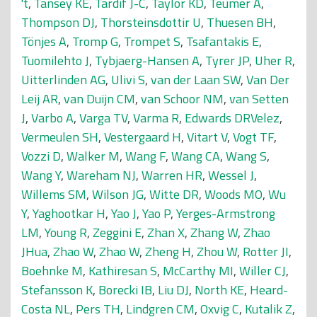
't
,
Tansey KE
,
Tardif J-C
,
Taylor KD
,
Teumer A
,
Thompson DJ
,
Thorsteinsdottir U
,
Thuesen BH
,
Tönjes A
,
Tromp G
,
Trompet S
,
Tsafantakis E
,
Tuomilehto J
,
Tybjaerg-Hansen A
,
Tyrer JP
,
Uher R
,
Uitterlinden AG
,
Ulivi S
,
van der Laan SW
,
Van Der
Leij AR
,
van Duijn CM
,
van Schoor NM
,
van Setten
J
,
Varbo A
,
Varga TV
,
Varma R
,
Edwards DRVelez
,
Vermeulen SH
,
Vestergaard H
,
Vitart V
,
Vogt TF
,
Vozzi D
,
Walker M
,
Wang F
,
Wang CA
,
Wang S
,
Wang Y
,
Wareham NJ
,
Warren HR
,
Wessel J
,
Willems SM
,
Wilson JG
,
Witte DR
,
Woods MO
,
Wu
Y
,
Yaghootkar H
,
Yao J
,
Yao P
,
Yerges-Armstrong
LM
,
Young R
,
Zeggini E
,
Zhan X
,
Zhang W
,
Zhao
JHua
,
Zhao W
,
Zhao W
,
Zheng H
,
Zhou W
,
Rotter JI
,
Boehnke M
,
Kathiresan S
,
McCarthy MI
,
Willer CJ
,
Stefansson K
,
Borecki IB
,
Liu DJ
,
North KE
,
Heard-
Costa NL
,
Pers TH
,
Lindgren CM
,
Oxvig C
,
Kutalik Z
,