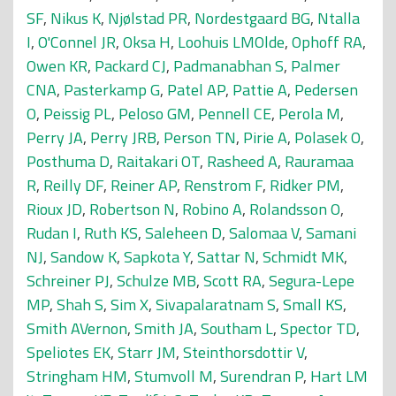
SF
,
Nikus K
,
Njølstad PR
,
Nordestgaard BG
,
Ntalla
I
,
O'Connel JR
,
Oksa H
,
Loohuis LMOlde
,
Ophoff RA
,
Owen KR
,
Packard CJ
,
Padmanabhan S
,
Palmer
CNA
,
Pasterkamp G
,
Patel AP
,
Pattie A
,
Pedersen
O
,
Peissig PL
,
Peloso GM
,
Pennell CE
,
Perola M
,
Perry JA
,
Perry JRB
,
Person TN
,
Pirie A
,
Polasek O
,
Posthuma D
,
Raitakari OT
,
Rasheed A
,
Rauramaa
R
,
Reilly DF
,
Reiner AP
,
Renstrom F
,
Ridker PM
,
Rioux JD
,
Robertson N
,
Robino A
,
Rolandsson O
,
Rudan I
,
Ruth KS
,
Saleheen D
,
Salomaa V
,
Samani
NJ
,
Sandow K
,
Sapkota Y
,
Sattar N
,
Schmidt MK
,
Schreiner PJ
,
Schulze MB
,
Scott RA
,
Segura-Lepe
MP
,
Shah S
,
Sim X
,
Sivapalaratnam S
,
Small KS
,
Smith AVernon
,
Smith JA
,
Southam L
,
Spector TD
,
Speliotes EK
,
Starr JM
,
Steinthorsdottir V
,
Stringham HM
,
Stumvoll M
,
Surendran P
,
Hart LM