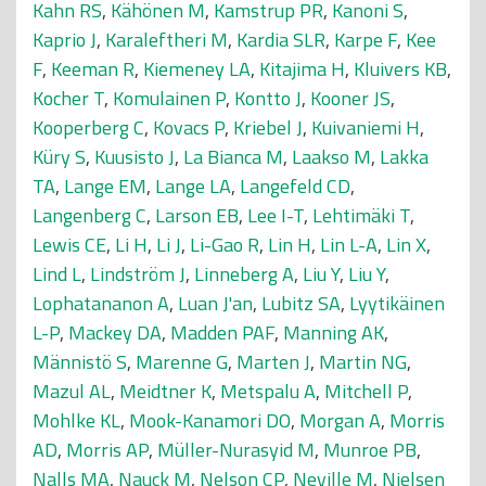
Kahn RS
,
Kähönen M
,
Kamstrup PR
,
Kanoni S
,
Kaprio J
,
Karaleftheri M
,
Kardia SLR
,
Karpe F
,
Kee
F
,
Keeman R
,
Kiemeney LA
,
Kitajima H
,
Kluivers KB
,
Kocher T
,
Komulainen P
,
Kontto J
,
Kooner JS
,
Kooperberg C
,
Kovacs P
,
Kriebel J
,
Kuivaniemi H
,
Küry S
,
Kuusisto J
,
La Bianca M
,
Laakso M
,
Lakka
TA
,
Lange EM
,
Lange LA
,
Langefeld CD
,
Langenberg C
,
Larson EB
,
Lee I-T
,
Lehtimäki T
,
Lewis CE
,
Li H
,
Li J
,
Li-Gao R
,
Lin H
,
Lin L-A
,
Lin X
,
Lind L
,
Lindström J
,
Linneberg A
,
Liu Y
,
Liu Y
,
Lophatananon A
,
Luan J'an
,
Lubitz SA
,
Lyytikäinen
L-P
,
Mackey DA
,
Madden PAF
,
Manning AK
,
Männistö S
,
Marenne G
,
Marten J
,
Martin NG
,
Mazul AL
,
Meidtner K
,
Metspalu A
,
Mitchell P
,
Mohlke KL
,
Mook-Kanamori DO
,
Morgan A
,
Morris
AD
,
Morris AP
,
Müller-Nurasyid M
,
Munroe PB
,
Nalls MA
,
Nauck M
,
Nelson CP
,
Neville M
,
Nielsen