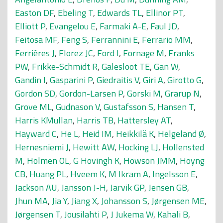
Easton DF
,
Ebeling T
,
Edwards TL
,
Ellinor PT
,
Elliott P
,
Evangelou E
,
Farmaki A-E
,
Faul JD
,
Feitosa MF
,
Feng S
,
Ferrannini E
,
Ferrario MM
,
Ferrières J
,
Florez JC
,
Ford I
,
Fornage M
,
Franks
PW
,
Frikke-Schmidt R
,
Galesloot TE
,
Gan W
,
Gandin I
,
Gasparini P
,
Giedraitis V
,
Giri A
,
Girotto G
,
Gordon SD
,
Gordon-Larsen P
,
Gorski M
,
Grarup N
,
Grove ML
,
Gudnason V
,
Gustafsson S
,
Hansen T
,
Harris KMullan
,
Harris TB
,
Hattersley AT
,
Hayward C
,
He L
,
Heid IM
,
Heikkilä K
,
Helgeland Ø
,
Hernesniemi J
,
Hewitt AW
,
Hocking LJ
,
Hollensted
M
,
Holmen OL
,
G Hovingh K
,
Howson JMM
,
Hoyng
CB
,
Huang PL
,
Hveem K
,
M Ikram A
,
Ingelsson E
,
Jackson AU
,
Jansson J-H
,
Jarvik GP
,
Jensen GB
,
Jhun MA
,
Jia Y
,
Jiang X
,
Johansson S
,
Jørgensen ME
,
Jørgensen T
,
Jousilahti P
,
J Jukema W
,
Kahali B
,