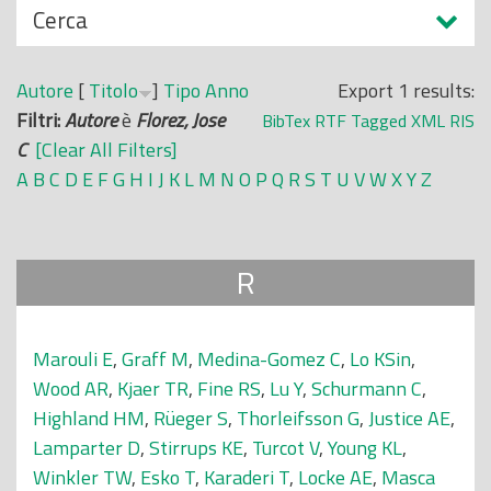
N
Cerca
o
a
p
s
r
Autore
[
Titolo
]
Tipo
Anno
Export 1 results:
c
i
Filtri:
Autore
è
Florez, Jose
BibTex
RTF
Tagged
XML
RIS
o
n
C
[Clear All Filters]
n
c
A
B
C
D
E
F
G
H
I
J
K
L
M
N
O
P
Q
R
S
T
U
V
W
X
Y
Z
d
i
i
p
a
R
l
e
Marouli E
,
Graff M
,
Medina-Gomez C
,
Lo KSin
,
Wood AR
,
Kjaer TR
,
Fine RS
,
Lu Y
,
Schurmann C
,
Highland HM
,
Rüeger S
,
Thorleifsson G
,
Justice AE
,
Lamparter D
,
Stirrups KE
,
Turcot V
,
Young KL
,
Winkler TW
,
Esko T
,
Karaderi T
,
Locke AE
,
Masca