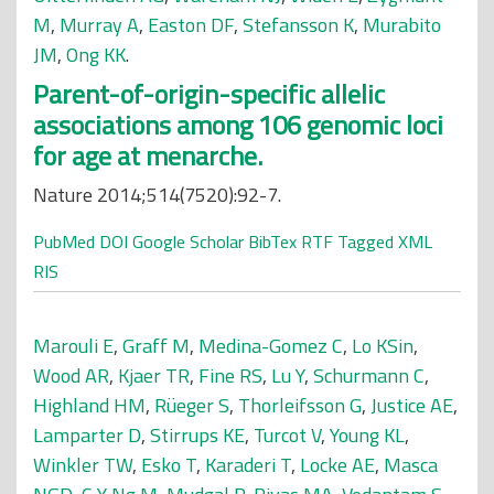
M
,
Murray A
,
Easton DF
,
Stefansson K
,
Murabito
JM
,
Ong KK
.
Parent-of-origin-specific allelic
associations among 106 genomic loci
for age at menarche.
Nature 2014;514(7520):92-7.
PubMed
DOI
Google Scholar
BibTex
RTF
Tagged
XML
RIS
Marouli E
,
Graff M
,
Medina-Gomez C
,
Lo KSin
,
Wood AR
,
Kjaer TR
,
Fine RS
,
Lu Y
,
Schurmann C
,
Highland HM
,
Rüeger S
,
Thorleifsson G
,
Justice AE
,
Lamparter D
,
Stirrups KE
,
Turcot V
,
Young KL
,
Winkler TW
,
Esko T
,
Karaderi T
,
Locke AE
,
Masca