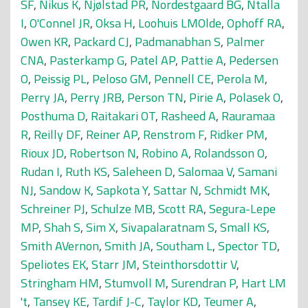
SF
,
Nikus K
,
Njølstad PR
,
Nordestgaard BG
,
Ntalla
I
,
O'Connel JR
,
Oksa H
,
Loohuis LMOlde
,
Ophoff RA
,
Owen KR
,
Packard CJ
,
Padmanabhan S
,
Palmer
CNA
,
Pasterkamp G
,
Patel AP
,
Pattie A
,
Pedersen
O
,
Peissig PL
,
Peloso GM
,
Pennell CE
,
Perola M
,
Perry JA
,
Perry JRB
,
Person TN
,
Pirie A
,
Polasek O
,
Posthuma D
,
Raitakari OT
,
Rasheed A
,
Rauramaa
R
,
Reilly DF
,
Reiner AP
,
Renstrom F
,
Ridker PM
,
Rioux JD
,
Robertson N
,
Robino A
,
Rolandsson O
,
Rudan I
,
Ruth KS
,
Saleheen D
,
Salomaa V
,
Samani
NJ
,
Sandow K
,
Sapkota Y
,
Sattar N
,
Schmidt MK
,
Schreiner PJ
,
Schulze MB
,
Scott RA
,
Segura-Lepe
MP
,
Shah S
,
Sim X
,
Sivapalaratnam S
,
Small KS
,
Smith AVernon
,
Smith JA
,
Southam L
,
Spector TD
,
Speliotes EK
,
Starr JM
,
Steinthorsdottir V
,
Stringham HM
,
Stumvoll M
,
Surendran P
,
Hart LM
't
,
Tansey KE
,
Tardif J-C
,
Taylor KD
,
Teumer A
,