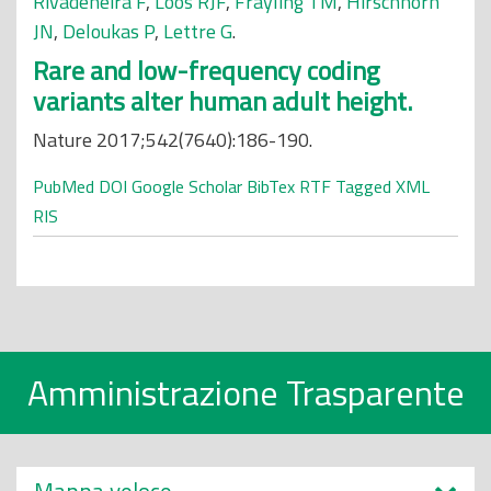
Rivadeneira F
,
Loos RJF
,
Frayling TM
,
Hirschhorn
JN
,
Deloukas P
,
Lettre G
.
Rare and low-frequency coding
variants alter human adult height.
Nature 2017;542(7640):186-190.
PubMed
DOI
Google Scholar
BibTex
RTF
Tagged
XML
RIS
Amministrazione Trasparente