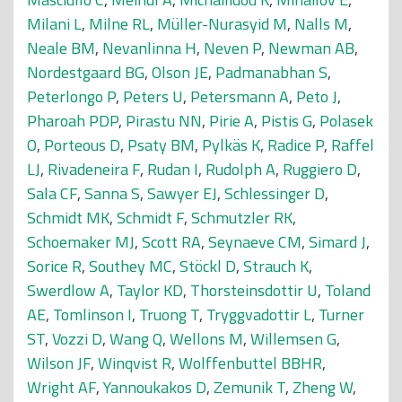
Milani L
,
Milne RL
,
Müller-Nurasyid M
,
Nalls M
,
Neale BM
,
Nevanlinna H
,
Neven P
,
Newman AB
,
Nordestgaard BG
,
Olson JE
,
Padmanabhan S
,
Peterlongo P
,
Peters U
,
Petersmann A
,
Peto J
,
Pharoah PDP
,
Pirastu NN
,
Pirie A
,
Pistis G
,
Polasek
O
,
Porteous D
,
Psaty BM
,
Pylkäs K
,
Radice P
,
Raffel
LJ
,
Rivadeneira F
,
Rudan I
,
Rudolph A
,
Ruggiero D
,
Sala CF
,
Sanna S
,
Sawyer EJ
,
Schlessinger D
,
Schmidt MK
,
Schmidt F
,
Schmutzler RK
,
Schoemaker MJ
,
Scott RA
,
Seynaeve CM
,
Simard J
,
Sorice R
,
Southey MC
,
Stöckl D
,
Strauch K
,
Swerdlow A
,
Taylor KD
,
Thorsteinsdottir U
,
Toland
AE
,
Tomlinson I
,
Truong T
,
Tryggvadottir L
,
Turner
ST
,
Vozzi D
,
Wang Q
,
Wellons M
,
Willemsen G
,
Wilson JF
,
Winqvist R
,
Wolffenbuttel BBHR
,
Wright AF
,
Yannoukakos D
,
Zemunik T
,
Zheng W
,