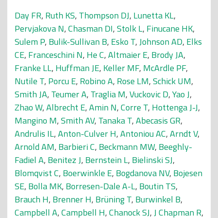
Day FR
,
Ruth KS
,
Thompson DJ
,
Lunetta KL
,
Pervjakova N
,
Chasman DI
,
Stolk L
,
Finucane HK
,
Sulem P
,
Bulik-Sullivan B
,
Esko T
,
Johnson AD
,
Elks
CE
,
Franceschini N
,
He C
,
Altmaier E
,
Brody JA
,
Franke LL
,
Huffman JE
,
Keller MF
,
McArdle PF
,
Nutile T
,
Porcu E
,
Robino A
,
Rose LM
,
Schick UM
,
Smith JA
,
Teumer A
,
Traglia M
,
Vuckovic D
,
Yao J
,
Zhao W
,
Albrecht E
,
Amin N
,
Corre T
,
Hottenga J-J
,
Mangino M
,
Smith AV
,
Tanaka T
,
Abecasis GR
,
Andrulis IL
,
Anton-Culver H
,
Antoniou AC
,
Arndt V
,
Arnold AM
,
Barbieri C
,
Beckmann MW
,
Beeghly-
Fadiel A
,
Benitez J
,
Bernstein L
,
Bielinski SJ
,
Blomqvist C
,
Boerwinkle E
,
Bogdanova NV
,
Bojesen
SE
,
Bolla MK
,
Borresen-Dale A-L
,
Boutin TS
,
Brauch H
,
Brenner H
,
Brüning T
,
Burwinkel B
,
Campbell A
,
Campbell H
,
Chanock SJ
,
J Chapman R
,