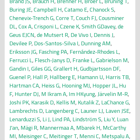
Brand JS
,
Brauch H
,
Brenner H
,
Broer L
,
Brüning T
,
Buring JE
,
Campbell H
,
Catamo E
,
Chanock S
,
Chenevix-Trench G
,
Corre T
,
Couch FJ
,
Cousminer
DL
,
Cox A
,
Crisponi L
,
Czene K
,
Smith GDavey
,
de
Geus EJCN
,
de Mutsert R
,
De Vivo I
,
Dennis J
,
Devilee P
,
Dos-Santos-Silva I
,
Dunning AM
,
Eriksson JG
,
Fasching PA
,
Fernández-Rhodes L
,
Ferrucci L
,
Flesch-Janys D
,
Franke L
,
Gabrielson M
,
Gandin I
,
Giles GG
,
Grallert H
,
Gudbjartsson DF
,
Guenel P
,
Hall P
,
Hallberg E
,
Hamann U
,
Harris TB
,
Hartman CA
,
Heiss G
,
Hooning MJ
,
Hopper JL
,
Hu
F
,
Hunter DJ
,
M Ikram A
,
Im HKyung
,
Järvelin M-R
,
Joshi PK
,
Karasik D
,
Kellis M
,
Kutalik Z
,
LaChance G
,
Lambrechts D
,
Langenberg C
,
Launer LJ
,
Laven JSE
,
Lenarduzzi S
,
Li J
,
Lind PA
,
Lindström S
,
Liu Y
,
Luan
J'an
,
Mägi R
,
Mannermaa A
,
Mbarek H
,
McCarthy
MI
,
Meisinger C
,
Meitinger T
,
Menni C
,
Metspalu A
,