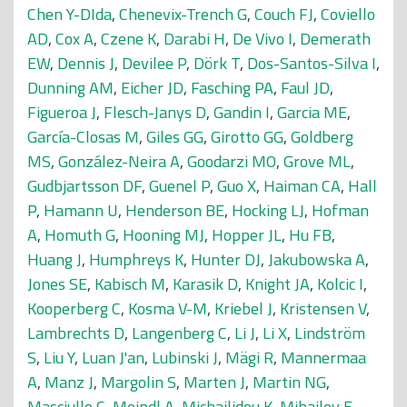
Chen Y-DIda
,
Chenevix-Trench G
,
Couch FJ
,
Coviello
AD
,
Cox A
,
Czene K
,
Darabi H
,
De Vivo I
,
Demerath
EW
,
Dennis J
,
Devilee P
,
Dörk T
,
Dos-Santos-Silva I
,
Dunning AM
,
Eicher JD
,
Fasching PA
,
Faul JD
,
Figueroa J
,
Flesch-Janys D
,
Gandin I
,
Garcia ME
,
García-Closas M
,
Giles GG
,
Girotto GG
,
Goldberg
MS
,
González-Neira A
,
Goodarzi MO
,
Grove ML
,
Gudbjartsson DF
,
Guenel P
,
Guo X
,
Haiman CA
,
Hall
P
,
Hamann U
,
Henderson BE
,
Hocking LJ
,
Hofman
A
,
Homuth G
,
Hooning MJ
,
Hopper JL
,
Hu FB
,
Huang J
,
Humphreys K
,
Hunter DJ
,
Jakubowska A
,
Jones SE
,
Kabisch M
,
Karasik D
,
Knight JA
,
Kolcic I
,
Kooperberg C
,
Kosma V-M
,
Kriebel J
,
Kristensen V
,
Lambrechts D
,
Langenberg C
,
Li J
,
Li X
,
Lindström
S
,
Liu Y
,
Luan J'an
,
Lubinski J
,
Mägi R
,
Mannermaa
A
,
Manz J
,
Margolin S
,
Marten J
,
Martin NG
,
Masciullo C
,
Meindl A
,
Michailidou K
,
Mihailov E
,