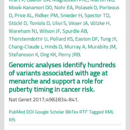
Mook-Kanamori DO
,
Nohr EA
,
Polasek O
,
Porteous
D
,
Price AL
,
Ridker PM
,
Snieder H
,
Spector TD
,
Stöckl D
,
Toniolo D
,
Ulivi S
,
Visser JA
,
Völzke H
,
Wareham NJ
,
Wilson JF
,
Spurdle AB
,
Thorsteindottir U
,
Pollard KS
,
Easton DF
,
Tung JY
,
Chang-Claude J
,
Hinds D
,
Murray A
,
Murabito JM
,
Stefansson K
,
Ong KK
,
Perry JRB
.
Genomic analyses identify hundreds
of variants associated with age at
menarche and support a role for
puberty timing in cancer risk.
Nat Genet 2017;49(6):834-841.
PubMed
DOI
Google Scholar
BibTex
RTF
Tagged
XML
RIS