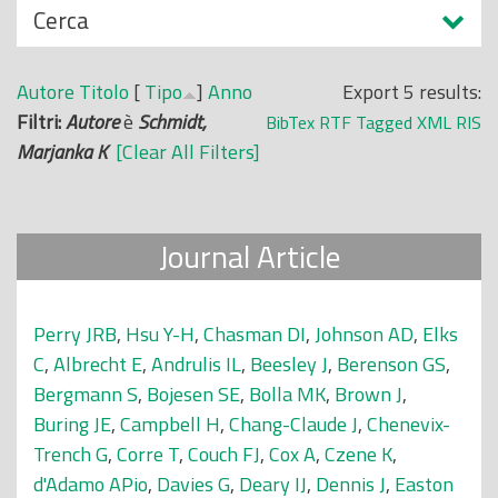
N
Cerca
o
a
p
s
r
Autore
Titolo
[
Tipo
]
Anno
Export 5 results:
c
i
Filtri:
Autore
è
Schmidt,
BibTex
RTF
Tagged
XML
RIS
o
n
Marjanka K
[Clear All Filters]
n
c
d
i
i
p
Journal Article
a
l
e
Perry JRB
,
Hsu Y-H
,
Chasman DI
,
Johnson AD
,
Elks
C
,
Albrecht E
,
Andrulis IL
,
Beesley J
,
Berenson GS
,
Bergmann S
,
Bojesen SE
,
Bolla MK
,
Brown J
,
Buring JE
,
Campbell H
,
Chang-Claude J
,
Chenevix-
Trench G
,
Corre T
,
Couch FJ
,
Cox A
,
Czene K
,
d'Adamo APio
,
Davies G
,
Deary IJ
,
Dennis J
,
Easton