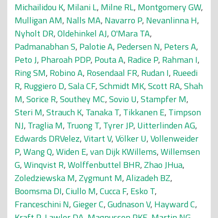
Michailidou K
,
Milani L
,
Milne RL
,
Montgomery GW
,
Mulligan AM
,
Nalls MA
,
Navarro P
,
Nevanlinna H
,
Nyholt DR
,
Oldehinkel AJ
,
O'Mara TA
,
Padmanabhan S
,
Palotie A
,
Pedersen N
,
Peters A
,
Peto J
,
Pharoah PDP
,
Pouta A
,
Radice P
,
Rahman I
,
Ring SM
,
Robino A
,
Rosendaal FR
,
Rudan I
,
Rueedi
R
,
Ruggiero D
,
Sala CF
,
Schmidt MK
,
Scott RA
,
Shah
M
,
Sorice R
,
Southey MC
,
Sovio U
,
Stampfer M
,
Steri M
,
Strauch K
,
Tanaka T
,
Tikkanen E
,
Timpson
NJ
,
Traglia M
,
Truong T
,
Tyrer JP
,
Uitterlinden AG
,
Edwards DRVelez
,
Vitart V
,
Völker U
,
Vollenweider
P
,
Wang Q
,
Widen E
,
van Dijk KWillems
,
Willemsen
G
,
Winqvist R
,
Wolffenbuttel BHR
,
Zhao JHua
,
Zoledziewska M
,
Zygmunt M
,
Alizadeh BZ
,
Boomsma DI
,
Ciullo M
,
Cucca F
,
Esko T
,
Franceschini N
,
Gieger C
,
Gudnason V
,
Hayward C
,
Kraft P
,
Lawlor DA
,
Magnusson PKE
,
Martin NG
,