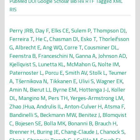
PubMed
DOI
Google Scholar
BibTex
RTF
Tagged
XML
RIS
Perry JRB
,
Day F
,
Elks CE
,
Sulem P
,
Thompson DJ
,
Ferreira T
,
He C
,
Chasman DI
,
Esko T
,
Thorleifsson
G
,
Albrecht E
,
Ang WQ
,
Corre T
,
Cousminer DL
,
Feenstra B
,
Franceschini N
,
Ganna A
,
Johnson AD
,
Kjellqvist S
,
Lunetta KL
,
McMahon G
,
Nolte IM
,
Paternoster L
,
Porcu E
,
Smith AV
,
Stolk L
,
Teumer
A
,
Tšernikova N
,
Tikkanen E
,
Ulivi S
,
Wagner EK
,
Amin N
,
Bierut LJ
,
Byrne EM
,
Hottenga J-J
,
Koller
DL
,
Mangino M
,
Pers TH
,
Yerges-Armstrong LM
,
Zhao JHua
,
Andrulis IL
,
Anton-Culver H
,
Atsma F
,
Bandinelli S
,
Beckmann MW
,
Benitez J
,
Blomqvist
C
,
Bojesen SE
,
Bolla MK
,
Bonanni B
,
Brauch H
,
Brenner H
,
Buring JE
,
Chang-Claude J
,
Chanock S
,