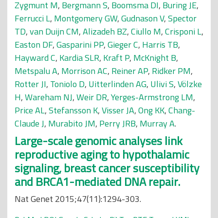
Zygmunt M
,
Bergmann S
,
Boomsma DI
,
Buring JE
,
Ferrucci L
,
Montgomery GW
,
Gudnason V
,
Spector
TD
,
van Duijn CM
,
Alizadeh BZ
,
Ciullo M
,
Crisponi L
,
Easton DF
,
Gasparini PP
,
Gieger C
,
Harris TB
,
Hayward C
,
Kardia SLR
,
Kraft P
,
McKnight B
,
Metspalu A
,
Morrison AC
,
Reiner AP
,
Ridker PM
,
Rotter JI
,
Toniolo D
,
Uitterlinden AG
,
Ulivi S
,
Völzke
H
,
Wareham NJ
,
Weir DR
,
Yerges-Armstrong LM
,
Price AL
,
Stefansson K
,
Visser JA
,
Ong KK
,
Chang-
Claude J
,
Murabito JM
,
Perry JRB
,
Murray A
.
Large-scale genomic analyses link
reproductive aging to hypothalamic
signaling, breast cancer susceptibility
and BRCA1-mediated DNA repair.
Nat Genet 2015;47(11):1294-303.