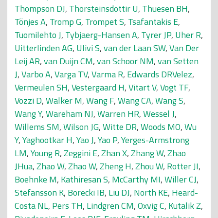
Thompson DJ
,
Thorsteinsdottir U
,
Thuesen BH
,
Tönjes A
,
Tromp G
,
Trompet S
,
Tsafantakis E
,
Tuomilehto J
,
Tybjaerg-Hansen A
,
Tyrer JP
,
Uher R
,
Uitterlinden AG
,
Ulivi S
,
van der Laan SW
,
Van Der
Leij AR
,
van Duijn CM
,
van Schoor NM
,
van Setten
J
,
Varbo A
,
Varga TV
,
Varma R
,
Edwards DRVelez
,
Vermeulen SH
,
Vestergaard H
,
Vitart V
,
Vogt TF
,
Vozzi D
,
Walker M
,
Wang F
,
Wang CA
,
Wang S
,
Wang Y
,
Wareham NJ
,
Warren HR
,
Wessel J
,
Willems SM
,
Wilson JG
,
Witte DR
,
Woods MO
,
Wu
Y
,
Yaghootkar H
,
Yao J
,
Yao P
,
Yerges-Armstrong
LM
,
Young R
,
Zeggini E
,
Zhan X
,
Zhang W
,
Zhao
JHua
,
Zhao W
,
Zhao W
,
Zheng H
,
Zhou W
,
Rotter JI
,
Boehnke M
,
Kathiresan S
,
McCarthy MI
,
Willer CJ
,
Stefansson K
,
Borecki IB
,
Liu DJ
,
North KE
,
Heard-
Costa NL
,
Pers TH
,
Lindgren CM
,
Oxvig C
,
Kutalik Z
,