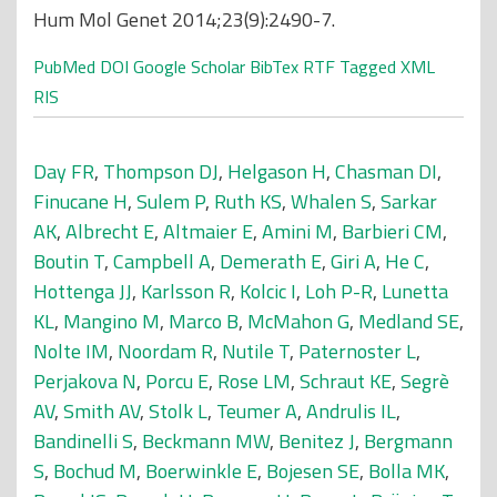
Hum Mol Genet 2014;23(9):2490-7.
PubMed
DOI
Google Scholar
BibTex
RTF
Tagged
XML
RIS
Day FR
,
Thompson DJ
,
Helgason H
,
Chasman DI
,
Finucane H
,
Sulem P
,
Ruth KS
,
Whalen S
,
Sarkar
AK
,
Albrecht E
,
Altmaier E
,
Amini M
,
Barbieri CM
,
Boutin T
,
Campbell A
,
Demerath E
,
Giri A
,
He C
,
Hottenga JJ
,
Karlsson R
,
Kolcic I
,
Loh P-R
,
Lunetta
KL
,
Mangino M
,
Marco B
,
McMahon G
,
Medland SE
,
Nolte IM
,
Noordam R
,
Nutile T
,
Paternoster L
,
Perjakova N
,
Porcu E
,
Rose LM
,
Schraut KE
,
Segrè
AV
,
Smith AV
,
Stolk L
,
Teumer A
,
Andrulis IL
,
Bandinelli S
,
Beckmann MW
,
Benitez J
,
Bergmann
S
,
Bochud M
,
Boerwinkle E
,
Bojesen SE
,
Bolla MK
,