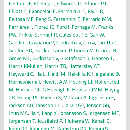
Easton DF
,
Ebeling T
,
Edwards TL
,
Ellinor PT
,
Elliott P
,
Evangelou E
,
Farmaki A-E
,
Faul JD
,
Feitosa MF
,
Feng S
,
Ferrannini E
,
Ferrario MM
,
Ferrières J
,
Florez JC
,
Ford I
,
Fornage M
,
Franks
PW
,
Frikke-Schmidt R
,
Galesloot TE
,
Gan W
,
Gandin I
,
Gasparini P
,
Giedraitis V
,
Giri A
,
Girotto G
,
Gordon SD
,
Gordon-Larsen P
,
Gorski M
,
Grarup N
,
Grove ML
,
Gudnason V
,
Gustafsson S
,
Hansen T
,
Harris KMullan
,
Harris TB
,
Hattersley AT
,
Hayward C
,
He L
,
Heid IM
,
Heikkilä K
,
Helgeland Ø
,
Hernesniemi J
,
Hewitt AW
,
Hocking LJ
,
Hollensted
M
,
Holmen OL
,
G Hovingh K
,
Howson JMM
,
Hoyng
CB
,
Huang PL
,
Hveem K
,
M Ikram A
,
Ingelsson E
,
Jackson AU
,
Jansson J-H
,
Jarvik GP
,
Jensen GB
,
Jhun MA
,
Jia Y
,
Jiang X
,
Johansson S
,
Jørgensen ME
,
Jørgensen T
,
Jousilahti P
,
J Jukema W
,
Kahali B
,
Kahn RS
,
Kähönen M
,
Kamstrup PR
,
Kanoni S
,