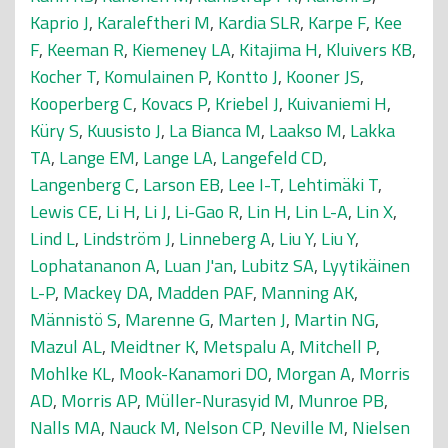
Kaprio J
,
Karaleftheri M
,
Kardia SLR
,
Karpe F
,
Kee
F
,
Keeman R
,
Kiemeney LA
,
Kitajima H
,
Kluivers KB
,
Kocher T
,
Komulainen P
,
Kontto J
,
Kooner JS
,
Kooperberg C
,
Kovacs P
,
Kriebel J
,
Kuivaniemi H
,
Küry S
,
Kuusisto J
,
La Bianca M
,
Laakso M
,
Lakka
TA
,
Lange EM
,
Lange LA
,
Langefeld CD
,
Langenberg C
,
Larson EB
,
Lee I-T
,
Lehtimäki T
,
Lewis CE
,
Li H
,
Li J
,
Li-Gao R
,
Lin H
,
Lin L-A
,
Lin X
,
Lind L
,
Lindström J
,
Linneberg A
,
Liu Y
,
Liu Y
,
Lophatananon A
,
Luan J'an
,
Lubitz SA
,
Lyytikäinen
L-P
,
Mackey DA
,
Madden PAF
,
Manning AK
,
Männistö S
,
Marenne G
,
Marten J
,
Martin NG
,
Mazul AL
,
Meidtner K
,
Metspalu A
,
Mitchell P
,
Mohlke KL
,
Mook-Kanamori DO
,
Morgan A
,
Morris
AD
,
Morris AP
,
Müller-Nurasyid M
,
Munroe PB
,
Nalls MA
,
Nauck M
,
Nelson CP
,
Neville M
,
Nielsen