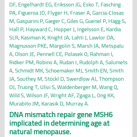
DF
,
Engelhardt EG
,
Eriksson JG
,
Esko T
,
Fasching
PA
,
Figueroa JD
,
Flyger H
,
Fraser A
,
Garcia-Closas
M
,
Gasparini P
,
Gieger C
,
Giles G
,
Guenel P
,
Hägg S
,
Hall P
,
Hayward C
,
Hopper J
,
Ingelsson E
,
Kardia
SLR
,
Kasiman K
,
Knight JA
,
Lahti J
,
Lawlor DA
,
Magnusson PKE
,
Margolin S
,
Marsh JA
,
Metspalu
A
,
Olson JE
,
Pennell CE
,
Polasek O
,
Rahman I
,
Ridker PM
,
Robino A
,
Rudan I
,
Rudolph A
,
Salumets
A
,
Schmidt MK
,
Schoemaker MJ
,
Smith EN
,
Smith
JA
,
Southey M
,
Stöckl D
,
Swerdlow AJ
,
Thompson
DJ
,
Truong T
,
Ulivi S
,
Waldenberger M
,
Wang Q
,
Wild S
,
Wilson JF
,
Wright AF
,
Zgaga L
,
Ong KK
,
Murabito JM
,
Karasik D
,
Murray A
.
DNA mismatch repair gene MSH6
implicated in determining age at
natural menopause.