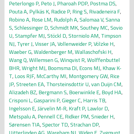
Peterlongo P
,
Peto J
,
Pharoah PDP
,
Postma DS
,
Pouta A
,
Pylkäs K
,
Radice P
,
Ring S
,
Rivadeneira F
,
Robino A
,
Rose LM
,
Rudolph A
,
Salomaa V
,
Sanna
S
,
Schlessinger D
,
Schmidt MK
,
Southey MC
,
Sovio
U
,
Stampfer MJ
,
Stöckl D
,
Storniolo AM
,
Timpson
NJ
,
Tyrer J
,
Visser JA
,
Vollenweider P
,
Völzke H
,
Waeber G
,
Waldenberger M
,
Wallaschofski H
,
Wang Q
,
Willemsen G
,
Winqvist R
,
Wolffenbuttel
BHR
,
Wright MJ
,
Boomsma DI
,
Econs MJ
,
Khaw K-
T
,
Loos RJF
,
McCarthy MI
,
Montgomery GW
,
Rice
JP
,
Streeten EA
,
Thorsteinsdottir U
,
van Duijn CM
,
Alizadeh BZ
,
Bergmann S
,
Boerwinkle E
,
Boyd HA
,
Crisponi L
,
Gasparini P
,
Gieger C
,
Harris TB
,
Ingelsson E
,
Järvelin M-R
,
Kraft P
,
Lawlor D
,
Metspalu A
,
Pennell CE
,
Ridker PM
,
Snieder H
,
Sørensen TIA
,
Spector TD
,
Strachan DP
,
Uitterlinden AG
,
Wareham NJ
,
Widen E
,
Zygmunt