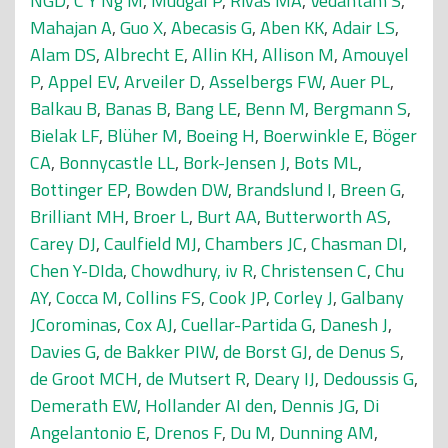
NGD
,
C Y Ng M
,
Mudgal P
,
Rivas MA
,
Vedantam S
,
Mahajan A
,
Guo X
,
Abecasis G
,
Aben KK
,
Adair LS
,
Alam DS
,
Albrecht E
,
Allin KH
,
Allison M
,
Amouyel
P
,
Appel EV
,
Arveiler D
,
Asselbergs FW
,
Auer PL
,
Balkau B
,
Banas B
,
Bang LE
,
Benn M
,
Bergmann S
,
Bielak LF
,
Blüher M
,
Boeing H
,
Boerwinkle E
,
Böger
CA
,
Bonnycastle LL
,
Bork-Jensen J
,
Bots ML
,
Bottinger EP
,
Bowden DW
,
Brandslund I
,
Breen G
,
Brilliant MH
,
Broer L
,
Burt AA
,
Butterworth AS
,
Carey DJ
,
Caulfield MJ
,
Chambers JC
,
Chasman DI
,
Chen Y-DIda
,
Chowdhury, iv R
,
Christensen C
,
Chu
AY
,
Cocca M
,
Collins FS
,
Cook JP
,
Corley J
,
Galbany
JCorominas
,
Cox AJ
,
Cuellar-Partida G
,
Danesh J
,
Davies G
,
de Bakker PIW
,
de Borst GJ
,
de Denus S
,
de Groot MCH
,
de Mutsert R
,
Deary IJ
,
Dedoussis G
,
Demerath EW
,
Hollander AI den
,
Dennis JG
,
Di
Angelantonio E
,
Drenos F
,
Du M
,
Dunning AM
,