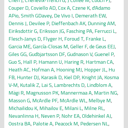
Chen J
,
Chenevix-Trench G
,
J Collée M
,
Couch FJ
,
Couper D
,
Coviello AD
,
Cox A
,
Czene K
,
d'Adamo
APio
,
Smith GDavey
,
De Vivo I
,
Demerath EW
,
Dennis J
,
Devilee P
,
Dieffenbach AK
,
Dunning AM
,
Eiriksdottir G
,
Eriksson JG
,
Fasching PA
,
Ferrucci L
,
Flesch-Janys D
,
Flyger H
,
Foroud T
,
Franke L
,
Garcia ME
,
García-Closas M
,
Geller F
,
de Geus EEJ
,
Giles GG
,
Gudbjartsson DF
,
Gudnason V
,
Guenel P
,
Guo S
,
Hall P
,
Hamann U
,
Haring R
,
Hartman CA
,
Heath AC
,
Hofman A
,
Hooning MJ
,
Hopper JL
,
Hu
FB
,
Hunter DJ
,
Karasik D
,
Kiel DP
,
Knight JA
,
Kosma
V-M
,
Kutalik Z
,
Lai S
,
Lambrechts D
,
Lindblom A
,
Mägi R
,
Magnusson PK
,
Mannermaa A
,
Martin NG
,
Masson G
,
McArdle PF
,
McArdle WL
,
Melbye M
,
Michailidou K
,
Mihailov E
,
Milani L
,
Milne RL
,
Nevanlinna H
,
Neven P
,
Nohr EA
,
Oldehinkel AJ
,
Oostra BA
,
Palotie A
,
Peacock M
,
Pedersen NL
,