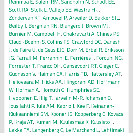
Reinmaa E
,
Salem RM
,
Sandholm N
,
Schadt EE
,
Scott RA
,
Stolk L
,
Vallejo EE
,
Westra H-J
,
Zondervan KT
,
Amouyel P
,
Arveiler D
,
Bakker SJL
,
Beilby J
,
Bergman RN
,
Blangero J
,
Brown MJ
,
Burnier M
,
Campbell H
,
Chakravarti A
,
Chines PS
,
Claudi-Boehm S
,
Collins FS
,
Crawford DC
,
Danesh
J
,
de Faire U
,
de Geus EJC
,
Dörr M
,
Erbel R
,
Eriksson
JG
,
Farrall M
,
Ferrannini E
,
Ferrières J
,
Forouhi NG
,
Forrester T
,
Franco OH
,
Gansevoort RT
,
Gieger C
,
Gudnason V
,
Haiman CA
,
Harris TB
,
Hattersley AT
,
Heliövaara M
,
Hicks AA
,
Hingorani AD
,
Hoffmann
W
,
Hofman A
,
Homuth G
,
Humphries SE
,
Hyppönen E
,
Illig T
,
Järvelin M-R
,
Johansen B
,
Jousilahti P
,
Jula AM
,
Kaprio J
,
Kee F
,
Keinanen-
Kiukaanniemi SM
,
Kooner JS
,
Kooperberg C
,
Kovacs
P
,
Kraja AT
,
Kumari M
,
Kuulasmaa K
,
Kuusisto J
,
Lakka TA
,
Langenberg C
,
Le Marchand L
,
Lehtimäki