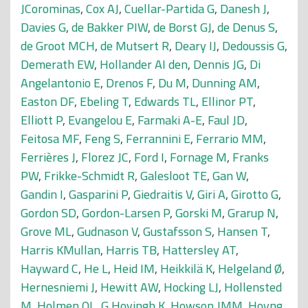
JCorominas
,
Cox AJ
,
Cuellar-Partida G
,
Danesh J
,
Davies G
,
de Bakker PIW
,
de Borst GJ
,
de Denus S
,
de Groot MCH
,
de Mutsert R
,
Deary IJ
,
Dedoussis G
,
Demerath EW
,
Hollander AI den
,
Dennis JG
,
Di
Angelantonio E
,
Drenos F
,
Du M
,
Dunning AM
,
Easton DF
,
Ebeling T
,
Edwards TL
,
Ellinor PT
,
Elliott P
,
Evangelou E
,
Farmaki A-E
,
Faul JD
,
Feitosa MF
,
Feng S
,
Ferrannini E
,
Ferrario MM
,
Ferrières J
,
Florez JC
,
Ford I
,
Fornage M
,
Franks
PW
,
Frikke-Schmidt R
,
Galesloot TE
,
Gan W
,
Gandin I
,
Gasparini P
,
Giedraitis V
,
Giri A
,
Girotto G
,
Gordon SD
,
Gordon-Larsen P
,
Gorski M
,
Grarup N
,
Grove ML
,
Gudnason V
,
Gustafsson S
,
Hansen T
,
Harris KMullan
,
Harris TB
,
Hattersley AT
,
Hayward C
,
He L
,
Heid IM
,
Heikkilä K
,
Helgeland Ø
,
Hernesniemi J
,
Hewitt AW
,
Hocking LJ
,
Hollensted
M
,
Holmen OL
,
G Hovingh K
,
Howson JMM
,
Hoyng