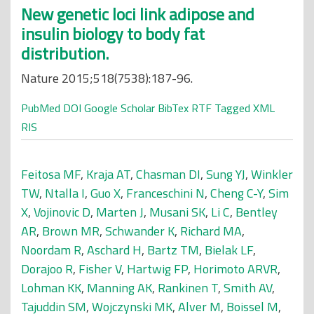
New genetic loci link adipose and
insulin biology to body fat
distribution.
Nature 2015;518(7538):187-96.
PubMed
DOI
Google Scholar
BibTex
RTF
Tagged
XML
RIS
Feitosa MF
,
Kraja AT
,
Chasman DI
,
Sung YJ
,
Winkler
TW
,
Ntalla I
,
Guo X
,
Franceschini N
,
Cheng C-Y
,
Sim
X
,
Vojinovic D
,
Marten J
,
Musani SK
,
Li C
,
Bentley
AR
,
Brown MR
,
Schwander K
,
Richard MA
,
Noordam R
,
Aschard H
,
Bartz TM
,
Bielak LF
,
Dorajoo R
,
Fisher V
,
Hartwig FP
,
Horimoto ARVR
,
Lohman KK
,
Manning AK
,
Rankinen T
,
Smith AV
,
Tajuddin SM
,
Wojczynski MK
,
Alver M
,
Boissel M
,