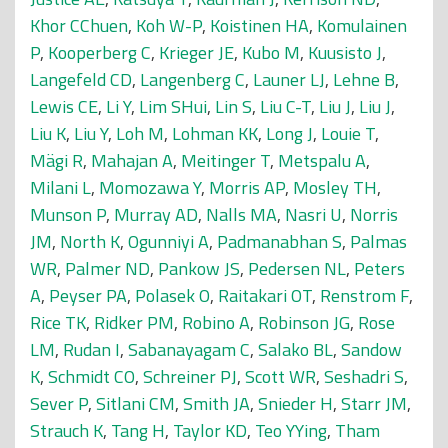
Khor CChuen
,
Koh W-P
,
Koistinen HA
,
Komulainen
P
,
Kooperberg C
,
Krieger JE
,
Kubo M
,
Kuusisto J
,
Langefeld CD
,
Langenberg C
,
Launer LJ
,
Lehne B
,
Lewis CE
,
Li Y
,
Lim SHui
,
Lin S
,
Liu C-T
,
Liu J
,
Liu J
,
Liu K
,
Liu Y
,
Loh M
,
Lohman KK
,
Long J
,
Louie T
,
Mägi R
,
Mahajan A
,
Meitinger T
,
Metspalu A
,
Milani L
,
Momozawa Y
,
Morris AP
,
Mosley TH
,
Munson P
,
Murray AD
,
Nalls MA
,
Nasri U
,
Norris
JM
,
North K
,
Ogunniyi A
,
Padmanabhan S
,
Palmas
WR
,
Palmer ND
,
Pankow JS
,
Pedersen NL
,
Peters
A
,
Peyser PA
,
Polasek O
,
Raitakari OT
,
Renstrom F
,
Rice TK
,
Ridker PM
,
Robino A
,
Robinson JG
,
Rose
LM
,
Rudan I
,
Sabanayagam C
,
Salako BL
,
Sandow
K
,
Schmidt CO
,
Schreiner PJ
,
Scott WR
,
Seshadri S
,
Sever P
,
Sitlani CM
,
Smith JA
,
Snieder H
,
Starr JM
,
Strauch K
,
Tang H
,
Taylor KD
,
Teo YYing
,
Tham