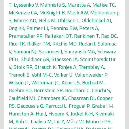
T
,
Lyssenko V
,
Männistö S
,
Marette A
,
Matise TC
,
McKenzie CA
,
McKnight B
,
Musk AW
,
Möhlenkamp
S
,
Morris AD
,
Nelis M
,
Ohlsson C
,
Oldehinkel AJ
,
Ong KK
,
Palmer LJ
,
Penninx BW
,
Peters A
,
Pramstaller PP
,
Raitakari OT
,
Rankinen T
,
Rao DC
,
Rice TK
,
Ridker PM
,
Ritchie MD
,
Rudan I
,
Salomaa
V
,
Samani NJ
,
Saramies J
,
Sarzynski MA
,
Schwarz
PEH
,
Shuldiner AR
,
Staessen JA
,
Steinthorsdottir
V
,
Stolk RP
,
Strauch K
,
Tönjes A
,
Tremblay A
,
Tremoli E
,
Vohl M-C
,
Völker U
,
Vollenweider P
,
Wilson JF
,
Witteman JC
,
Adair LS
,
Bochud M
,
Boehm BO
,
Bornstein SR
,
Bouchard C
,
Cauchi S
,
Caulfield MJ
,
Chambers JC
,
Chasman DI
,
Cooper
RS
,
Dedoussis G
,
Ferrucci L
,
Froguel P
,
Grabe H-J
,
Hamsten A
,
Hui J
,
Hveem K
,
Jöckel K-H
,
Kivimaki
M
,
Kuh D
,
Laakso M
,
Liu Y
,
März W
,
Munroe PB
,