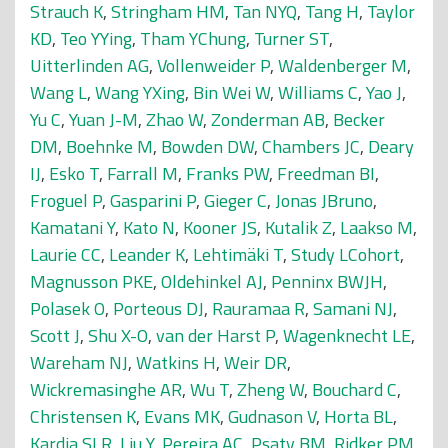
Strauch K
,
Stringham HM
,
Tan NYQ
,
Tang H
,
Taylor
KD
,
Teo YYing
,
Tham YChung
,
Turner ST
,
Uitterlinden AG
,
Vollenweider P
,
Waldenberger M
,
Wang L
,
Wang YXing
,
Bin Wei W
,
Williams C
,
Yao J
,
Yu C
,
Yuan J-M
,
Zhao W
,
Zonderman AB
,
Becker
DM
,
Boehnke M
,
Bowden DW
,
Chambers JC
,
Deary
IJ
,
Esko T
,
Farrall M
,
Franks PW
,
Freedman BI
,
Froguel P
,
Gasparini P
,
Gieger C
,
Jonas JBruno
,
Kamatani Y
,
Kato N
,
Kooner JS
,
Kutalik Z
,
Laakso M
,
Laurie CC
,
Leander K
,
Lehtimäki T
,
Study LCohort
,
Magnusson PKE
,
Oldehinkel AJ
,
Penninx BWJH
,
Polasek O
,
Porteous DJ
,
Rauramaa R
,
Samani NJ
,
Scott J
,
Shu X-O
,
van der Harst P
,
Wagenknecht LE
,
Wareham NJ
,
Watkins H
,
Weir DR
,
Wickremasinghe AR
,
Wu T
,
Zheng W
,
Bouchard C
,
Christensen K
,
Evans MK
,
Gudnason V
,
Horta BL
,
Kardia SLR
,
Liu Y
,
Pereira AC
,
Psaty BM
,
Ridker PM
,