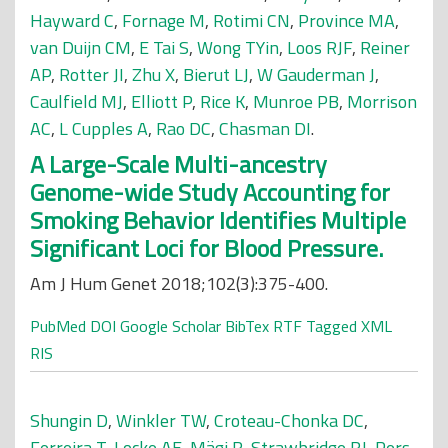
Hayward C
,
Fornage M
,
Rotimi CN
,
Province MA
,
van Duijn CM
,
E Tai S
,
Wong TYin
,
Loos RJF
,
Reiner
AP
,
Rotter JI
,
Zhu X
,
Bierut LJ
,
W Gauderman J
,
Caulfield MJ
,
Elliott P
,
Rice K
,
Munroe PB
,
Morrison
AC
,
L Cupples A
,
Rao DC
,
Chasman DI
.
A Large-Scale Multi-ancestry
Genome-wide Study Accounting for
Smoking Behavior Identifies Multiple
Significant Loci for Blood Pressure.
Am J Hum Genet 2018;102(3):375-400.
PubMed
DOI
Google Scholar
BibTex
RTF
Tagged
XML
RIS
Shungin D
,
Winkler TW
,
Croteau-Chonka DC
,
Ferreira T
,
Locke AE
,
Mägi R
,
Strawbridge RJ
,
Pers