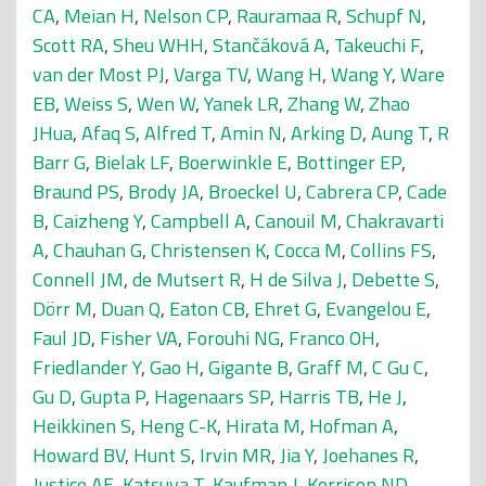
CA
,
Meian H
,
Nelson CP
,
Rauramaa R
,
Schupf N
,
Scott RA
,
Sheu WHH
,
Stančáková A
,
Takeuchi F
,
van der Most PJ
,
Varga TV
,
Wang H
,
Wang Y
,
Ware
EB
,
Weiss S
,
Wen W
,
Yanek LR
,
Zhang W
,
Zhao
JHua
,
Afaq S
,
Alfred T
,
Amin N
,
Arking D
,
Aung T
,
R
Barr G
,
Bielak LF
,
Boerwinkle E
,
Bottinger EP
,
Braund PS
,
Brody JA
,
Broeckel U
,
Cabrera CP
,
Cade
B
,
Caizheng Y
,
Campbell A
,
Canouil M
,
Chakravarti
A
,
Chauhan G
,
Christensen K
,
Cocca M
,
Collins FS
,
Connell JM
,
de Mutsert R
,
H de Silva J
,
Debette S
,
Dörr M
,
Duan Q
,
Eaton CB
,
Ehret G
,
Evangelou E
,
Faul JD
,
Fisher VA
,
Forouhi NG
,
Franco OH
,
Friedlander Y
,
Gao H
,
Gigante B
,
Graff M
,
C Gu C
,
Gu D
,
Gupta P
,
Hagenaars SP
,
Harris TB
,
He J
,
Heikkinen S
,
Heng C-K
,
Hirata M
,
Hofman A
,
Howard BV
,
Hunt S
,
Irvin MR
,
Jia Y
,
Joehanes R
,
Justice AE
,
Katsuya T
,
Kaufman J
,
Kerrison ND
,