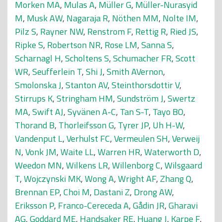
Morken MA
,
Mulas A
,
Müller G
,
Müller-Nurasyid
M
,
Musk AW
,
Nagaraja R
,
Nöthen MM
,
Nolte IM
,
Pilz S
,
Rayner NW
,
Renstrom F
,
Rettig R
,
Ried JS
,
Ripke S
,
Robertson NR
,
Rose LM
,
Sanna S
,
Scharnagl H
,
Scholtens S
,
Schumacher FR
,
Scott
WR
,
Seufferlein T
,
Shi J
,
Smith AVernon
,
Smolonska J
,
Stanton AV
,
Steinthorsdottir V
,
Stirrups K
,
Stringham HM
,
Sundström J
,
Swertz
MA
,
Swift AJ
,
Syvänen A-C
,
Tan S-T
,
Tayo BO
,
Thorand B
,
Thorleifsson G
,
Tyrer JP
,
Uh H-W
,
Vandenput L
,
Verhulst FC
,
Vermeulen SH
,
Verweij
N
,
Vonk JM
,
Waite LL
,
Warren HR
,
Waterworth D
,
Weedon MN
,
Wilkens LR
,
Willenborg C
,
Wilsgaard
T
,
Wojczynski MK
,
Wong A
,
Wright AF
,
Zhang Q
,
Brennan EP
,
Choi M
,
Dastani Z
,
Drong AW
,
Eriksson P
,
Franco-Cereceda A
,
Gådin JR
,
Gharavi
AG
,
Goddard ME
,
Handsaker RE
,
Huang J
,
Karpe F
,