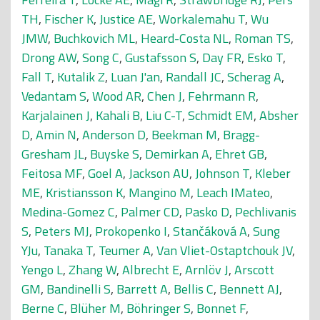
TH
,
Fischer K
,
Justice AE
,
Workalemahu T
,
Wu
JMW
,
Buchkovich ML
,
Heard-Costa NL
,
Roman TS
,
Drong AW
,
Song C
,
Gustafsson S
,
Day FR
,
Esko T
,
Fall T
,
Kutalik Z
,
Luan J'an
,
Randall JC
,
Scherag A
,
Vedantam S
,
Wood AR
,
Chen J
,
Fehrmann R
,
Karjalainen J
,
Kahali B
,
Liu C-T
,
Schmidt EM
,
Absher
D
,
Amin N
,
Anderson D
,
Beekman M
,
Bragg-
Gresham JL
,
Buyske S
,
Demirkan A
,
Ehret GB
,
Feitosa MF
,
Goel A
,
Jackson AU
,
Johnson T
,
Kleber
ME
,
Kristiansson K
,
Mangino M
,
Leach IMateo
,
Medina-Gomez C
,
Palmer CD
,
Pasko D
,
Pechlivanis
S
,
Peters MJ
,
Prokopenko I
,
Stančáková A
,
Sung
YJu
,
Tanaka T
,
Teumer A
,
Van Vliet-Ostaptchouk JV
,
Yengo L
,
Zhang W
,
Albrecht E
,
Arnlöv J
,
Arscott
GM
,
Bandinelli S
,
Barrett A
,
Bellis C
,
Bennett AJ
,
Berne C
,
Blüher M
,
Böhringer S
,
Bonnet F
,