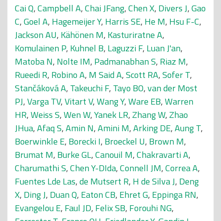
Cai Q
,
Campbell A
,
Chai JFang
,
Chen X
,
Divers J
,
Gao
C
,
Goel A
,
Hagemeijer Y
,
Harris SE
,
He M
,
Hsu F-C
,
Jackson AU
,
Kähönen M
,
Kasturiratne A
,
Komulainen P
,
Kuhnel B
,
Laguzzi F
,
Luan J'an
,
Matoba N
,
Nolte IM
,
Padmanabhan S
,
Riaz M
,
Rueedi R
,
Robino A
,
M Said A
,
Scott RA
,
Sofer T
,
Stančáková A
,
Takeuchi F
,
Tayo BO
,
van der Most
PJ
,
Varga TV
,
Vitart V
,
Wang Y
,
Ware EB
,
Warren
HR
,
Weiss S
,
Wen W
,
Yanek LR
,
Zhang W
,
Zhao
JHua
,
Afaq S
,
Amin N
,
Amini M
,
Arking DE
,
Aung T
,
Boerwinkle E
,
Borecki I
,
Broeckel U
,
Brown M
,
Brumat M
,
Burke GL
,
Canouil M
,
Chakravarti A
,
Charumathi S
,
Chen Y-DIda
,
Connell JM
,
Correa A
,
Fuentes Lde Las
,
de Mutsert R
,
H de Silva J
,
Deng
X
,
Ding J
,
Duan Q
,
Eaton CB
,
Ehret G
,
Eppinga RN
,
Evangelou E
,
Faul JD
,
Felix SB
,
Forouhi NG
,