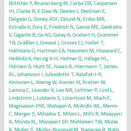
Böttcher Y
,
Bruinenberg M
,
Carba DB
,
Caspersen
IH
,
Clarke R
,
E Daw W
,
Deelen J
,
Deelman E
,
Delgado G
,
Doney ASF
,
Eklund N
,
Erdos MR
,
Estrada K
,
Eury E
,
Friedrich N
,
Garcia ME
,
Giedraitis
V
,
Gigante B
,
Go AS
,
Golay A
,
Grallert H
,
Grammer
TB
,
Gräßler J
,
Grewal J
,
Groves CJ
,
Haller T
,
Hallmans G
,
Hartman CA
,
Hassinen M
,
Hayward C
,
Heikkilä K
,
Herzig K-H
,
Helmer Q
,
Hillege HL
,
Holmen O
,
Hunt SC
,
Isaacs A
,
Ittermann T
,
James
AL
,
Johansson I
,
Juliusdottir T
,
Kalafati I-P
,
Kinnunen L
,
Koenig W
,
Kooner IK
,
Kratzer W
,
Lamina C
,
Leander K
,
Lee NR
,
Lichtner P
,
Lind L
,
Lindström J
,
Lobbens S
,
Lorentzon M
,
Mach F
,
Magnusson PKE
,
Mahajan A
,
McArdle WL
,
Menni
C
,
Merger S
,
Mihailov E
,
Milani L
,
Mills R
,
Moayyeri
A
,
Monda KL
,
Mooijaart SP
,
Mühleisen TW
,
Mulas
A
,
Müller G
,
Müller-Nurasyid M
,
Nagaraja R
,
Nalls