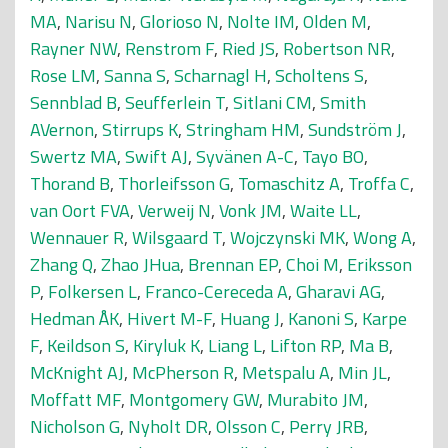
MA
,
Narisu N
,
Glorioso N
,
Nolte IM
,
Olden M
,
Rayner NW
,
Renstrom F
,
Ried JS
,
Robertson NR
,
Rose LM
,
Sanna S
,
Scharnagl H
,
Scholtens S
,
Sennblad B
,
Seufferlein T
,
Sitlani CM
,
Smith
AVernon
,
Stirrups K
,
Stringham HM
,
Sundström J
,
Swertz MA
,
Swift AJ
,
Syvänen A-C
,
Tayo BO
,
Thorand B
,
Thorleifsson G
,
Tomaschitz A
,
Troffa C
,
van Oort FVA
,
Verweij N
,
Vonk JM
,
Waite LL
,
Wennauer R
,
Wilsgaard T
,
Wojczynski MK
,
Wong A
,
Zhang Q
,
Zhao JHua
,
Brennan EP
,
Choi M
,
Eriksson
P
,
Folkersen L
,
Franco-Cereceda A
,
Gharavi AG
,
Hedman ÅK
,
Hivert M-F
,
Huang J
,
Kanoni S
,
Karpe
F
,
Keildson S
,
Kiryluk K
,
Liang L
,
Lifton RP
,
Ma B
,
McKnight AJ
,
McPherson R
,
Metspalu A
,
Min JL
,
Moffatt MF
,
Montgomery GW
,
Murabito JM
,
Nicholson G
,
Nyholt DR
,
Olsson C
,
Perry JRB
,