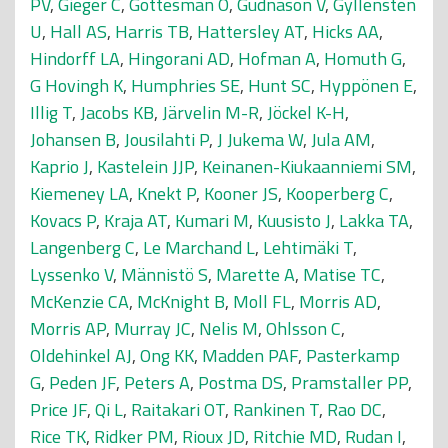
PV
,
Gieger C
,
Gottesman O
,
Gudnason V
,
Gyllensten
U
,
Hall AS
,
Harris TB
,
Hattersley AT
,
Hicks AA
,
Hindorff LA
,
Hingorani AD
,
Hofman A
,
Homuth G
,
G Hovingh K
,
Humphries SE
,
Hunt SC
,
Hyppönen E
,
Illig T
,
Jacobs KB
,
Järvelin M-R
,
Jöckel K-H
,
Johansen B
,
Jousilahti P
,
J Jukema W
,
Jula AM
,
Kaprio J
,
Kastelein JJP
,
Keinanen-Kiukaanniemi SM
,
Kiemeney LA
,
Knekt P
,
Kooner JS
,
Kooperberg C
,
Kovacs P
,
Kraja AT
,
Kumari M
,
Kuusisto J
,
Lakka TA
,
Langenberg C
,
Le Marchand L
,
Lehtimäki T
,
Lyssenko V
,
Männistö S
,
Marette A
,
Matise TC
,
McKenzie CA
,
McKnight B
,
Moll FL
,
Morris AD
,
Morris AP
,
Murray JC
,
Nelis M
,
Ohlsson C
,
Oldehinkel AJ
,
Ong KK
,
Madden PAF
,
Pasterkamp
G
,
Peden JF
,
Peters A
,
Postma DS
,
Pramstaller PP
,
Price JF
,
Qi L
,
Raitakari OT
,
Rankinen T
,
Rao DC
,
Rice TK
,
Ridker PM
,
Rioux JD
,
Ritchie MD
,
Rudan I
,