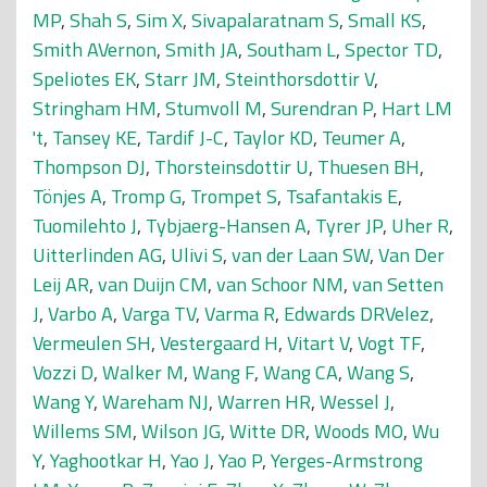
MP
,
Shah S
,
Sim X
,
Sivapalaratnam S
,
Small KS
,
Smith AVernon
,
Smith JA
,
Southam L
,
Spector TD
,
Speliotes EK
,
Starr JM
,
Steinthorsdottir V
,
Stringham HM
,
Stumvoll M
,
Surendran P
,
Hart LM
't
,
Tansey KE
,
Tardif J-C
,
Taylor KD
,
Teumer A
,
Thompson DJ
,
Thorsteinsdottir U
,
Thuesen BH
,
Tönjes A
,
Tromp G
,
Trompet S
,
Tsafantakis E
,
Tuomilehto J
,
Tybjaerg-Hansen A
,
Tyrer JP
,
Uher R
,
Uitterlinden AG
,
Ulivi S
,
van der Laan SW
,
Van Der
Leij AR
,
van Duijn CM
,
van Schoor NM
,
van Setten
J
,
Varbo A
,
Varga TV
,
Varma R
,
Edwards DRVelez
,
Vermeulen SH
,
Vestergaard H
,
Vitart V
,
Vogt TF
,
Vozzi D
,
Walker M
,
Wang F
,
Wang CA
,
Wang S
,
Wang Y
,
Wareham NJ
,
Warren HR
,
Wessel J
,
Willems SM
,
Wilson JG
,
Witte DR
,
Woods MO
,
Wu
Y
,
Yaghootkar H
,
Yao J
,
Yao P
,
Yerges-Armstrong