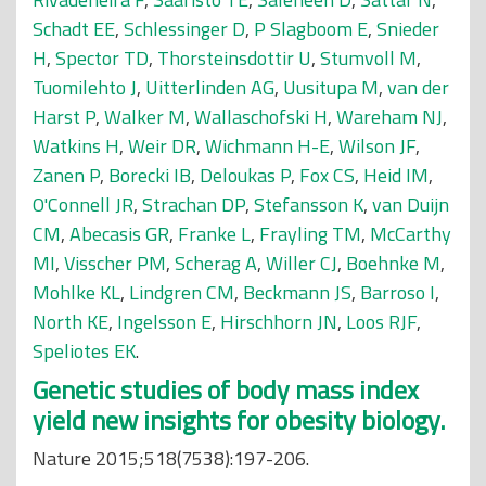
Schadt EE
,
Schlessinger D
,
P Slagboom E
,
Snieder
H
,
Spector TD
,
Thorsteinsdottir U
,
Stumvoll M
,
Tuomilehto J
,
Uitterlinden AG
,
Uusitupa M
,
van der
Harst P
,
Walker M
,
Wallaschofski H
,
Wareham NJ
,
Watkins H
,
Weir DR
,
Wichmann H-E
,
Wilson JF
,
Zanen P
,
Borecki IB
,
Deloukas P
,
Fox CS
,
Heid IM
,
O'Connell JR
,
Strachan DP
,
Stefansson K
,
van Duijn
CM
,
Abecasis GR
,
Franke L
,
Frayling TM
,
McCarthy
MI
,
Visscher PM
,
Scherag A
,
Willer CJ
,
Boehnke M
,
Mohlke KL
,
Lindgren CM
,
Beckmann JS
,
Barroso I
,
North KE
,
Ingelsson E
,
Hirschhorn JN
,
Loos RJF
,
Speliotes EK
.
Genetic studies of body mass index
yield new insights for obesity biology.
Nature 2015;518(7538):197-206.