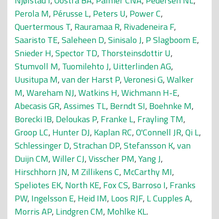
Njølstad I
,
Oostra BA
,
Palmer CNA
,
Pedersen NL
,
Perola M
,
Pérusse L
,
Peters U
,
Power C
,
Quertermous T
,
Rauramaa R
,
Rivadeneira F
,
Saaristo TE
,
Saleheen D
,
Sinisalo J
,
P Slagboom E
,
Snieder H
,
Spector TD
,
Thorsteinsdottir U
,
Stumvoll M
,
Tuomilehto J
,
Uitterlinden AG
,
Uusitupa M
,
van der Harst P
,
Veronesi G
,
Walker
M
,
Wareham NJ
,
Watkins H
,
Wichmann H-E
,
Abecasis GR
,
Assimes TL
,
Berndt SI
,
Boehnke M
,
Borecki IB
,
Deloukas P
,
Franke L
,
Frayling TM
,
Groop LC
,
Hunter DJ
,
Kaplan RC
,
O'Connell JR
,
Qi L
,
Schlessinger D
,
Strachan DP
,
Stefansson K
,
van
Duijn CM
,
Willer CJ
,
Visscher PM
,
Yang J
,
Hirschhorn JN
,
M Zillikens C
,
McCarthy MI
,
Speliotes EK
,
North KE
,
Fox CS
,
Barroso I
,
Franks
PW
,
Ingelsson E
,
Heid IM
,
Loos RJF
,
L Cupples A
,
Morris AP
,
Lindgren CM
,
Mohlke KL
.