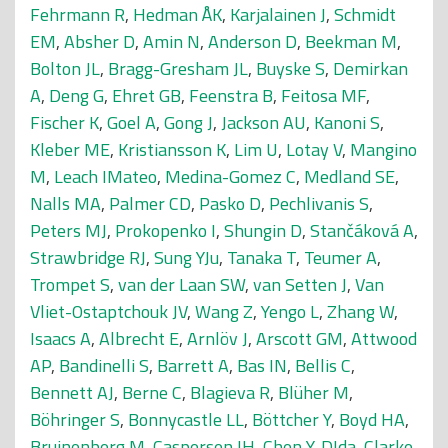
Fehrmann R
,
Hedman ÅK
,
Karjalainen J
,
Schmidt
EM
,
Absher D
,
Amin N
,
Anderson D
,
Beekman M
,
Bolton JL
,
Bragg-Gresham JL
,
Buyske S
,
Demirkan
A
,
Deng G
,
Ehret GB
,
Feenstra B
,
Feitosa MF
,
Fischer K
,
Goel A
,
Gong J
,
Jackson AU
,
Kanoni S
,
Kleber ME
,
Kristiansson K
,
Lim U
,
Lotay V
,
Mangino
M
,
Leach IMateo
,
Medina-Gomez C
,
Medland SE
,
Nalls MA
,
Palmer CD
,
Pasko D
,
Pechlivanis S
,
Peters MJ
,
Prokopenko I
,
Shungin D
,
Stančáková A
,
Strawbridge RJ
,
Sung YJu
,
Tanaka T
,
Teumer A
,
Trompet S
,
van der Laan SW
,
van Setten J
,
Van
Vliet-Ostaptchouk JV
,
Wang Z
,
Yengo L
,
Zhang W
,
Isaacs A
,
Albrecht E
,
Arnlöv J
,
Arscott GM
,
Attwood
AP
,
Bandinelli S
,
Barrett A
,
Bas IN
,
Bellis C
,
Bennett AJ
,
Berne C
,
Blagieva R
,
Blüher M
,
Böhringer S
,
Bonnycastle LL
,
Böttcher Y
,
Boyd HA
,
Bruinenberg M
,
Caspersen IH
,
Chen Y-DIda
,
Clarke