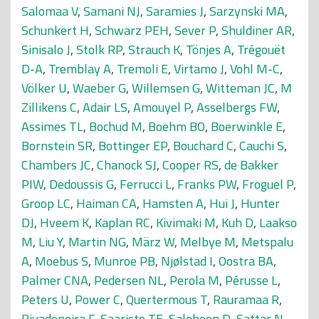
Salomaa V
,
Samani NJ
,
Saramies J
,
Sarzynski MA
,
Schunkert H
,
Schwarz PEH
,
Sever P
,
Shuldiner AR
,
Sinisalo J
,
Stolk RP
,
Strauch K
,
Tönjes A
,
Trégouët
D-A
,
Tremblay A
,
Tremoli E
,
Virtamo J
,
Vohl M-C
,
Völker U
,
Waeber G
,
Willemsen G
,
Witteman JC
,
M
Zillikens C
,
Adair LS
,
Amouyel P
,
Asselbergs FW
,
Assimes TL
,
Bochud M
,
Boehm BO
,
Boerwinkle E
,
Bornstein SR
,
Bottinger EP
,
Bouchard C
,
Cauchi S
,
Chambers JC
,
Chanock SJ
,
Cooper RS
,
de Bakker
PIW
,
Dedoussis G
,
Ferrucci L
,
Franks PW
,
Froguel P
,
Groop LC
,
Haiman CA
,
Hamsten A
,
Hui J
,
Hunter
DJ
,
Hveem K
,
Kaplan RC
,
Kivimaki M
,
Kuh D
,
Laakso
M
,
Liu Y
,
Martin NG
,
März W
,
Melbye M
,
Metspalu
A
,
Moebus S
,
Munroe PB
,
Njølstad I
,
Oostra BA
,
Palmer CNA
,
Pedersen NL
,
Perola M
,
Pérusse L
,
Peters U
,
Power C
,
Quertermous T
,
Rauramaa R
,
Rivadeneira F
,
Saaristo TE
,
Saleheen D
,
Sattar N
,