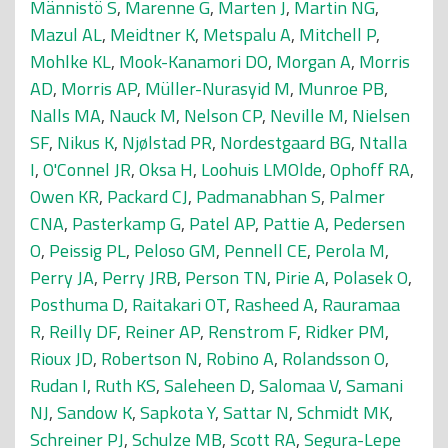
Männistö S
,
Marenne G
,
Marten J
,
Martin NG
,
Mazul AL
,
Meidtner K
,
Metspalu A
,
Mitchell P
,
Mohlke KL
,
Mook-Kanamori DO
,
Morgan A
,
Morris
AD
,
Morris AP
,
Müller-Nurasyid M
,
Munroe PB
,
Nalls MA
,
Nauck M
,
Nelson CP
,
Neville M
,
Nielsen
SF
,
Nikus K
,
Njølstad PR
,
Nordestgaard BG
,
Ntalla
I
,
O'Connel JR
,
Oksa H
,
Loohuis LMOlde
,
Ophoff RA
,
Owen KR
,
Packard CJ
,
Padmanabhan S
,
Palmer
CNA
,
Pasterkamp G
,
Patel AP
,
Pattie A
,
Pedersen
O
,
Peissig PL
,
Peloso GM
,
Pennell CE
,
Perola M
,
Perry JA
,
Perry JRB
,
Person TN
,
Pirie A
,
Polasek O
,
Posthuma D
,
Raitakari OT
,
Rasheed A
,
Rauramaa
R
,
Reilly DF
,
Reiner AP
,
Renstrom F
,
Ridker PM
,
Rioux JD
,
Robertson N
,
Robino A
,
Rolandsson O
,
Rudan I
,
Ruth KS
,
Saleheen D
,
Salomaa V
,
Samani
NJ
,
Sandow K
,
Sapkota Y
,
Sattar N
,
Schmidt MK
,
Schreiner PJ
,
Schulze MB
,
Scott RA
,
Segura-Lepe