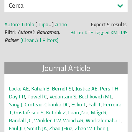
N
Cerca
o
a
p
s
r
Autore
Titolo
[
Tipo
]
Anno
Export 5 results:
c
i
Filtri:
Autore
è
Rauramaa,
BibTex
RTF
Tagged
XML
RIS
o
n
Rainer
[Clear All Filters]
n
c
d
i
i
p
Journal Article
a
l
e
Locke AE
,
Kahali B
,
Berndt SI
,
Justice AE
,
Pers TH
,
Day FR
,
Powell C
,
Vedantam S
,
Buchkovich ML
,
Yang J
,
Croteau-Chonka DC
,
Esko T
,
Fall T
,
Ferreira
T
,
Gustafsson S
,
Kutalik Z
,
Luan J'an
,
Mägi R
,
Randall JC
,
Winkler TW
,
Wood AR
,
Workalemahu T
,
Faul JD
,
Smith JA
,
Zhao JHua
,
Zhao W
,
Chen J
,