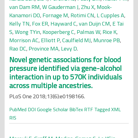
van Dam RM
,
W Gauderman J
,
Zhu X
,
Mook-
Kanamori DO
,
Fornage M
,
Rotimi CN
,
L Cupples A
,
Kelly TN
,
Fox ER
,
Hayward C
,
van Duijn CM
,
E Tai
S
,
Wong TYin
,
Kooperberg C
,
Palmas W
,
Rice K
,
Morrison AC
,
Elliott P
,
Caulfield MJ
,
Munroe PB
,
Rao DC
,
Province MA
,
Levy D
.
Novel genetic associations for blood
pressure identified via gene-alcohol
interaction in up to 570K individuals
across multiple ancestries.
PLoS One 2018;13(6):e0198166.
PubMed
DOI
Google Scholar
BibTex
RTF
Tagged
XML
RIS