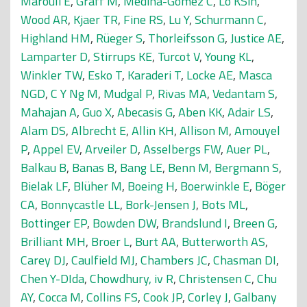
Marouli E
,
Graff M
,
Medina-Gomez C
,
Lo KSin
,
Wood AR
,
Kjaer TR
,
Fine RS
,
Lu Y
,
Schurmann C
,
Highland HM
,
Rüeger S
,
Thorleifsson G
,
Justice AE
,
Lamparter D
,
Stirrups KE
,
Turcot V
,
Young KL
,
Winkler TW
,
Esko T
,
Karaderi T
,
Locke AE
,
Masca
NGD
,
C Y Ng M
,
Mudgal P
,
Rivas MA
,
Vedantam S
,
Mahajan A
,
Guo X
,
Abecasis G
,
Aben KK
,
Adair LS
,
Alam DS
,
Albrecht E
,
Allin KH
,
Allison M
,
Amouyel
P
,
Appel EV
,
Arveiler D
,
Asselbergs FW
,
Auer PL
,
Balkau B
,
Banas B
,
Bang LE
,
Benn M
,
Bergmann S
,
Bielak LF
,
Blüher M
,
Boeing H
,
Boerwinkle E
,
Böger
CA
,
Bonnycastle LL
,
Bork-Jensen J
,
Bots ML
,
Bottinger EP
,
Bowden DW
,
Brandslund I
,
Breen G
,
Brilliant MH
,
Broer L
,
Burt AA
,
Butterworth AS
,
Carey DJ
,
Caulfield MJ
,
Chambers JC
,
Chasman DI
,
Chen Y-DIda
,
Chowdhury, iv R
,
Christensen C
,
Chu
AY
,
Cocca M
,
Collins FS
,
Cook JP
,
Corley J
,
Galbany