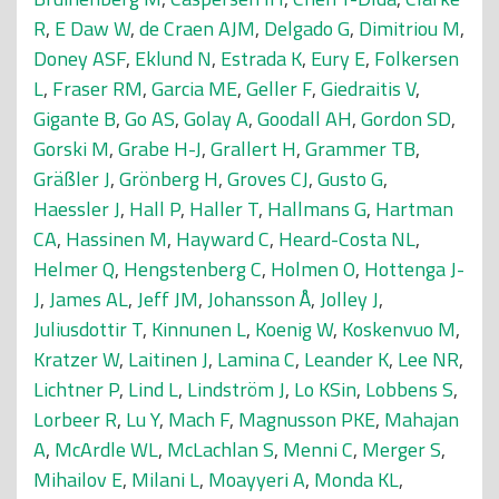
R
,
E Daw W
,
de Craen AJM
,
Delgado G
,
Dimitriou M
,
Doney ASF
,
Eklund N
,
Estrada K
,
Eury E
,
Folkersen
L
,
Fraser RM
,
Garcia ME
,
Geller F
,
Giedraitis V
,
Gigante B
,
Go AS
,
Golay A
,
Goodall AH
,
Gordon SD
,
Gorski M
,
Grabe H-J
,
Grallert H
,
Grammer TB
,
Gräßler J
,
Grönberg H
,
Groves CJ
,
Gusto G
,
Haessler J
,
Hall P
,
Haller T
,
Hallmans G
,
Hartman
CA
,
Hassinen M
,
Hayward C
,
Heard-Costa NL
,
Helmer Q
,
Hengstenberg C
,
Holmen O
,
Hottenga J-
J
,
James AL
,
Jeff JM
,
Johansson Å
,
Jolley J
,
Juliusdottir T
,
Kinnunen L
,
Koenig W
,
Koskenvuo M
,
Kratzer W
,
Laitinen J
,
Lamina C
,
Leander K
,
Lee NR
,
Lichtner P
,
Lind L
,
Lindström J
,
Lo KSin
,
Lobbens S
,
Lorbeer R
,
Lu Y
,
Mach F
,
Magnusson PKE
,
Mahajan
A
,
McArdle WL
,
McLachlan S
,
Menni C
,
Merger S
,
Mihailov E
,
Milani L
,
Moayyeri A
,
Monda KL
,