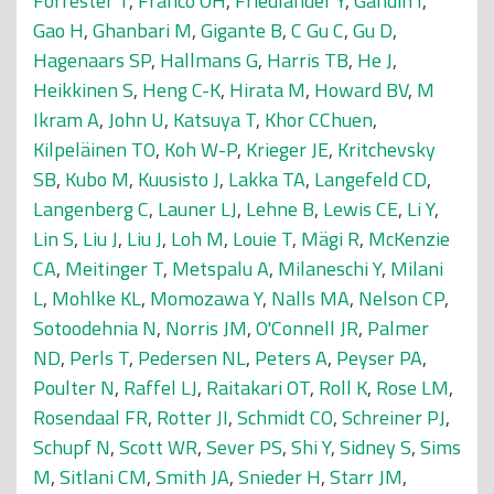
Forrester T
,
Franco OH
,
Friedlander Y
,
Gandin I
,
Gao H
,
Ghanbari M
,
Gigante B
,
C Gu C
,
Gu D
,
Hagenaars SP
,
Hallmans G
,
Harris TB
,
He J
,
Heikkinen S
,
Heng C-K
,
Hirata M
,
Howard BV
,
M
Ikram A
,
John U
,
Katsuya T
,
Khor CChuen
,
Kilpeläinen TO
,
Koh W-P
,
Krieger JE
,
Kritchevsky
SB
,
Kubo M
,
Kuusisto J
,
Lakka TA
,
Langefeld CD
,
Langenberg C
,
Launer LJ
,
Lehne B
,
Lewis CE
,
Li Y
,
Lin S
,
Liu J
,
Liu J
,
Loh M
,
Louie T
,
Mägi R
,
McKenzie
CA
,
Meitinger T
,
Metspalu A
,
Milaneschi Y
,
Milani
L
,
Mohlke KL
,
Momozawa Y
,
Nalls MA
,
Nelson CP
,
Sotoodehnia N
,
Norris JM
,
O'Connell JR
,
Palmer
ND
,
Perls T
,
Pedersen NL
,
Peters A
,
Peyser PA
,
Poulter N
,
Raffel LJ
,
Raitakari OT
,
Roll K
,
Rose LM
,
Rosendaal FR
,
Rotter JI
,
Schmidt CO
,
Schreiner PJ
,
Schupf N
,
Scott WR
,
Sever PS
,
Shi Y
,
Sidney S
,
Sims
M
,
Sitlani CM
,
Smith JA
,
Snieder H
,
Starr JM
,