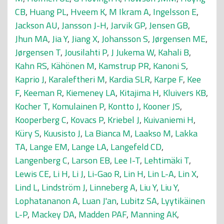
CB
,
Huang PL
,
Hveem K
,
M Ikram A
,
Ingelsson E
,
Jackson AU
,
Jansson J-H
,
Jarvik GP
,
Jensen GB
,
Jhun MA
,
Jia Y
,
Jiang X
,
Johansson S
,
Jørgensen ME
,
Jørgensen T
,
Jousilahti P
,
J Jukema W
,
Kahali B
,
Kahn RS
,
Kähönen M
,
Kamstrup PR
,
Kanoni S
,
Kaprio J
,
Karaleftheri M
,
Kardia SLR
,
Karpe F
,
Kee
F
,
Keeman R
,
Kiemeney LA
,
Kitajima H
,
Kluivers KB
,
Kocher T
,
Komulainen P
,
Kontto J
,
Kooner JS
,
Kooperberg C
,
Kovacs P
,
Kriebel J
,
Kuivaniemi H
,
Küry S
,
Kuusisto J
,
La Bianca M
,
Laakso M
,
Lakka
TA
,
Lange EM
,
Lange LA
,
Langefeld CD
,
Langenberg C
,
Larson EB
,
Lee I-T
,
Lehtimäki T
,
Lewis CE
,
Li H
,
Li J
,
Li-Gao R
,
Lin H
,
Lin L-A
,
Lin X
,
Lind L
,
Lindström J
,
Linneberg A
,
Liu Y
,
Liu Y
,
Lophatananon A
,
Luan J'an
,
Lubitz SA
,
Lyytikäinen
L-P
,
Mackey DA
,
Madden PAF
,
Manning AK
,