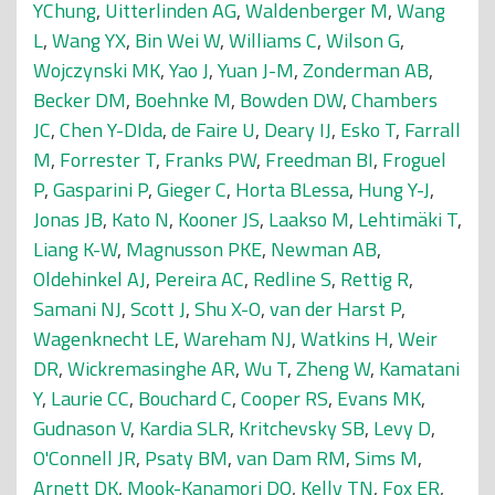
YChung
,
Uitterlinden AG
,
Waldenberger M
,
Wang
L
,
Wang YX
,
Bin Wei W
,
Williams C
,
Wilson G
,
Wojczynski MK
,
Yao J
,
Yuan J-M
,
Zonderman AB
,
Becker DM
,
Boehnke M
,
Bowden DW
,
Chambers
JC
,
Chen Y-DIda
,
de Faire U
,
Deary IJ
,
Esko T
,
Farrall
M
,
Forrester T
,
Franks PW
,
Freedman BI
,
Froguel
P
,
Gasparini P
,
Gieger C
,
Horta BLessa
,
Hung Y-J
,
Jonas JB
,
Kato N
,
Kooner JS
,
Laakso M
,
Lehtimäki T
,
Liang K-W
,
Magnusson PKE
,
Newman AB
,
Oldehinkel AJ
,
Pereira AC
,
Redline S
,
Rettig R
,
Samani NJ
,
Scott J
,
Shu X-O
,
van der Harst P
,
Wagenknecht LE
,
Wareham NJ
,
Watkins H
,
Weir
DR
,
Wickremasinghe AR
,
Wu T
,
Zheng W
,
Kamatani
Y
,
Laurie CC
,
Bouchard C
,
Cooper RS
,
Evans MK
,
Gudnason V
,
Kardia SLR
,
Kritchevsky SB
,
Levy D
,
O'Connell JR
,
Psaty BM
,
van Dam RM
,
Sims M
,
Arnett DK
,
Mook-Kanamori DO
,
Kelly TN
,
Fox ER
,