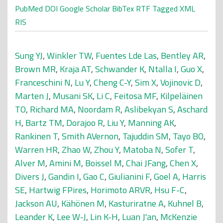
PubMed
DOI
Google Scholar
BibTex
RTF
Tagged
XML
RIS
Sung YJ
,
Winkler TW
,
Fuentes Lde Las
,
Bentley AR
,
Brown MR
,
Kraja AT
,
Schwander K
,
Ntalla I
,
Guo X
,
Franceschini N
,
Lu Y
,
Cheng C-Y
,
Sim X
,
Vojinovic D
,
Marten J
,
Musani SK
,
Li C
,
Feitosa MF
,
Kilpeläinen
TO
,
Richard MA
,
Noordam R
,
Aslibekyan S
,
Aschard
H
,
Bartz TM
,
Dorajoo R
,
Liu Y
,
Manning AK
,
Rankinen T
,
Smith AVernon
,
Tajuddin SM
,
Tayo BO
,
Warren HR
,
Zhao W
,
Zhou Y
,
Matoba N
,
Sofer T
,
Alver M
,
Amini M
,
Boissel M
,
Chai JFang
,
Chen X
,
Divers J
,
Gandin I
,
Gao C
,
Giulianini F
,
Goel A
,
Harris
SE
,
Hartwig FPires
,
Horimoto ARVR
,
Hsu F-C
,
Jackson AU
,
Kähönen M
,
Kasturiratne A
,
Kuhnel B
,
Leander K
,
Lee W-J
,
Lin K-H
,
Luan J'an
,
McKenzie