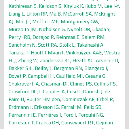
Kathiresan S
,
Keildson S
,
Kiryluk K
,
Kubo M
,
Lee J-Y
,
Liang L
,
Lifton RP
,
Ma B
,
McCarroll SA
,
McKnight
AJ
,
Min JL
,
Moffatt MF
,
Montgomery GW
,
Murabito JM
,
Nicholson G
,
Nyholt DR
,
Okada Y
,
Perry JRB
,
Dorajoo R
,
Reinmaa E
,
Salem RM
,
Sandholm N
,
Scott RA
,
Stolk L
,
Takahashi A
,
Tanaka T
,
Hooft FMVan't
,
Vinkhuyzen AAE
,
Westra
H-J
,
Zheng W
,
Zondervan KT
,
Heath AC
,
Arveiler D
,
Bakker SJL
,
Beilby J
,
Bergman RN
,
Blangero J
,
Bovet P
,
Campbell H
,
Caulfield MJ
,
Cesana G
,
Chakravarti A
,
Chasman DI
,
Chines PS
,
Collins FS
,
Crawford DC
,
L Cupples A
,
Cusi D
,
Danesh J
,
de
Faire U
,
Ruijter HM den
,
Dominiczak AF
,
Erbel R
,
Erdmann J
,
Eriksson JG
,
Farrall M
,
Felix SB
,
Ferrannini E
,
Ferrières J
,
Ford I
,
Forouhi NG
,
Forrester T
,
Franco OH
,
Gansevoort RT
,
Gejman