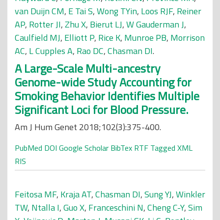
van Duijn CM
,
E Tai S
,
Wong TYin
,
Loos RJF
,
Reiner
AP
,
Rotter JI
,
Zhu X
,
Bierut LJ
,
W Gauderman J
,
Caulfield MJ
,
Elliott P
,
Rice K
,
Munroe PB
,
Morrison
AC
,
L Cupples A
,
Rao DC
,
Chasman DI
.
A Large-Scale Multi-ancestry
Genome-wide Study Accounting for
Smoking Behavior Identifies Multiple
Significant Loci for Blood Pressure.
Am J Hum Genet 2018;102(3):375-400.
PubMed
DOI
Google Scholar
BibTex
RTF
Tagged
XML
RIS
Feitosa MF
,
Kraja AT
,
Chasman DI
,
Sung YJ
,
Winkler
TW
,
Ntalla I
,
Guo X
,
Franceschini N
,
Cheng C-Y
,
Sim