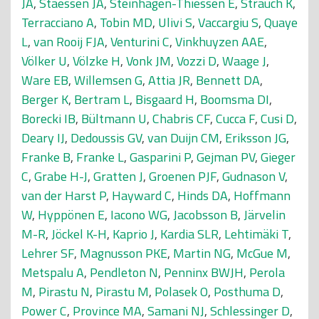
JA
,
Staessen JA
,
Steinhagen-Thiessen E
,
Strauch K
,
Terracciano A
,
Tobin MD
,
Ulivi S
,
Vaccargiu S
,
Quaye
L
,
van Rooij FJA
,
Venturini C
,
Vinkhuyzen AAE
,
Völker U
,
Völzke H
,
Vonk JM
,
Vozzi D
,
Waage J
,
Ware EB
,
Willemsen G
,
Attia JR
,
Bennett DA
,
Berger K
,
Bertram L
,
Bisgaard H
,
Boomsma DI
,
Borecki IB
,
Bültmann U
,
Chabris CF
,
Cucca F
,
Cusi D
,
Deary IJ
,
Dedoussis GV
,
van Duijn CM
,
Eriksson JG
,
Franke B
,
Franke L
,
Gasparini P
,
Gejman PV
,
Gieger
C
,
Grabe H-J
,
Gratten J
,
Groenen PJF
,
Gudnason V
,
van der Harst P
,
Hayward C
,
Hinds DA
,
Hoffmann
W
,
Hyppönen E
,
Iacono WG
,
Jacobsson B
,
Järvelin
M-R
,
Jöckel K-H
,
Kaprio J
,
Kardia SLR
,
Lehtimäki T
,
Lehrer SF
,
Magnusson PKE
,
Martin NG
,
McGue M
,
Metspalu A
,
Pendleton N
,
Penninx BWJH
,
Perola
M
,
Pirastu N
,
Pirastu M
,
Polasek O
,
Posthuma D
,
Power C
,
Province MA
,
Samani NJ
,
Schlessinger D
,