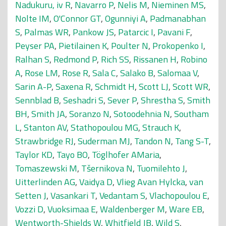
Nadukuru, iv R
,
Navarro P
,
Nelis M
,
Nieminen MS
,
Nolte IM
,
O'Connor GT
,
Ogunniyi A
,
Padmanabhan
S
,
Palmas WR
,
Pankow JS
,
Patarcic I
,
Pavani F
,
Peyser PA
,
Pietilainen K
,
Poulter N
,
Prokopenko I
,
Ralhan S
,
Redmond P
,
Rich SS
,
Rissanen H
,
Robino
A
,
Rose LM
,
Rose R
,
Sala C
,
Salako B
,
Salomaa V
,
Sarin A-P
,
Saxena R
,
Schmidt H
,
Scott LJ
,
Scott WR
,
Sennblad B
,
Seshadri S
,
Sever P
,
Shrestha S
,
Smith
BH
,
Smith JA
,
Soranzo N
,
Sotoodehnia N
,
Southam
L
,
Stanton AV
,
Stathopoulou MG
,
Strauch K
,
Strawbridge RJ
,
Suderman MJ
,
Tandon N
,
Tang S-T
,
Taylor KD
,
Tayo BO
,
Töglhofer AMaria
,
Tomaszewski M
,
Tšernikova N
,
Tuomilehto J
,
Uitterlinden AG
,
Vaidya D
,
Vlieg Avan Hylcka
,
van
Setten J
,
Vasankari T
,
Vedantam S
,
Vlachopoulou E
,
Vozzi D
,
Vuoksimaa E
,
Waldenberger M
,
Ware EB
,
Wentworth-Shields W
,
Whitfield JB
,
Wild S
,