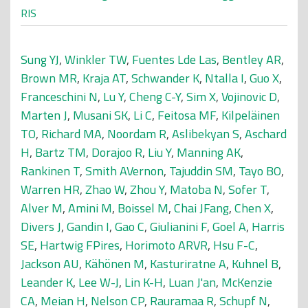
RIS
Sung YJ
,
Winkler TW
,
Fuentes Lde Las
,
Bentley AR
,
Brown MR
,
Kraja AT
,
Schwander K
,
Ntalla I
,
Guo X
,
Franceschini N
,
Lu Y
,
Cheng C-Y
,
Sim X
,
Vojinovic D
,
Marten J
,
Musani SK
,
Li C
,
Feitosa MF
,
Kilpeläinen
TO
,
Richard MA
,
Noordam R
,
Aslibekyan S
,
Aschard
H
,
Bartz TM
,
Dorajoo R
,
Liu Y
,
Manning AK
,
Rankinen T
,
Smith AVernon
,
Tajuddin SM
,
Tayo BO
,
Warren HR
,
Zhao W
,
Zhou Y
,
Matoba N
,
Sofer T
,
Alver M
,
Amini M
,
Boissel M
,
Chai JFang
,
Chen X
,
Divers J
,
Gandin I
,
Gao C
,
Giulianini F
,
Goel A
,
Harris
SE
,
Hartwig FPires
,
Horimoto ARVR
,
Hsu F-C
,
Jackson AU
,
Kähönen M
,
Kasturiratne A
,
Kuhnel B
,
Leander K
,
Lee W-J
,
Lin K-H
,
Luan J'an
,
McKenzie
CA
,
Meian H
,
Nelson CP
,
Rauramaa R
,
Schupf N
,