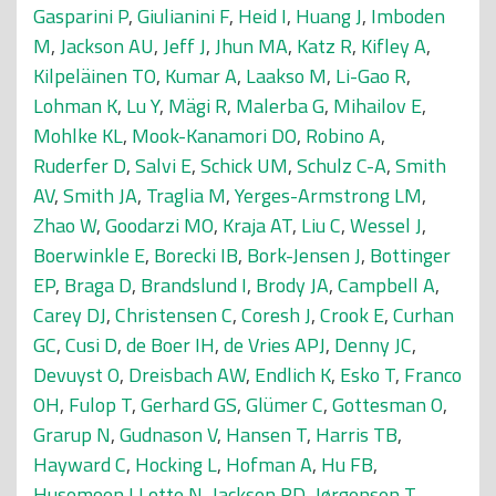
Gasparini P
,
Giulianini F
,
Heid I
,
Huang J
,
Imboden
M
,
Jackson AU
,
Jeff J
,
Jhun MA
,
Katz R
,
Kifley A
,
Kilpeläinen TO
,
Kumar A
,
Laakso M
,
Li-Gao R
,
Lohman K
,
Lu Y
,
Mägi R
,
Malerba G
,
Mihailov E
,
Mohlke KL
,
Mook-Kanamori DO
,
Robino A
,
Ruderfer D
,
Salvi E
,
Schick UM
,
Schulz C-A
,
Smith
AV
,
Smith JA
,
Traglia M
,
Yerges-Armstrong LM
,
Zhao W
,
Goodarzi MO
,
Kraja AT
,
Liu C
,
Wessel J
,
Boerwinkle E
,
Borecki IB
,
Bork-Jensen J
,
Bottinger
EP
,
Braga D
,
Brandslund I
,
Brody JA
,
Campbell A
,
Carey DJ
,
Christensen C
,
Coresh J
,
Crook E
,
Curhan
GC
,
Cusi D
,
de Boer IH
,
de Vries APJ
,
Denny JC
,
Devuyst O
,
Dreisbach AW
,
Endlich K
,
Esko T
,
Franco
OH
,
Fulop T
,
Gerhard GS
,
Glümer C
,
Gottesman O
,
Grarup N
,
Gudnason V
,
Hansen T
,
Harris TB
,
Hayward C
,
Hocking L
,
Hofman A
,
Hu FB
,
Husemoen LLotte N
,
Jackson RD
,
Jørgensen T
,