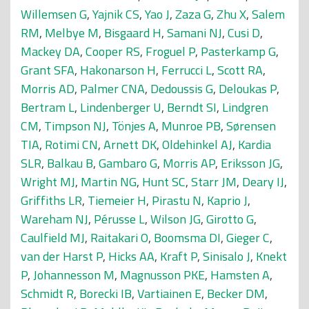
Willemsen G
,
Yajnik CS
,
Yao J
,
Zaza G
,
Zhu X
,
Salem
RM
,
Melbye M
,
Bisgaard H
,
Samani NJ
,
Cusi D
,
Mackey DA
,
Cooper RS
,
Froguel P
,
Pasterkamp G
,
Grant SFA
,
Hakonarson H
,
Ferrucci L
,
Scott RA
,
Morris AD
,
Palmer CNA
,
Dedoussis G
,
Deloukas P
,
Bertram L
,
Lindenberger U
,
Berndt SI
,
Lindgren
CM
,
Timpson NJ
,
Tönjes A
,
Munroe PB
,
Sørensen
TIA
,
Rotimi CN
,
Arnett DK
,
Oldehinkel AJ
,
Kardia
SLR
,
Balkau B
,
Gambaro G
,
Morris AP
,
Eriksson JG
,
Wright MJ
,
Martin NG
,
Hunt SC
,
Starr JM
,
Deary IJ
,
Griffiths LR
,
Tiemeier H
,
Pirastu N
,
Kaprio J
,
Wareham NJ
,
Pérusse L
,
Wilson JG
,
Girotto G
,
Caulfield MJ
,
Raitakari O
,
Boomsma DI
,
Gieger C
,
van der Harst P
,
Hicks AA
,
Kraft P
,
Sinisalo J
,
Knekt
P
,
Johannesson M
,
Magnusson PKE
,
Hamsten A
,
Schmidt R
,
Borecki IB
,
Vartiainen E
,
Becker DM
,