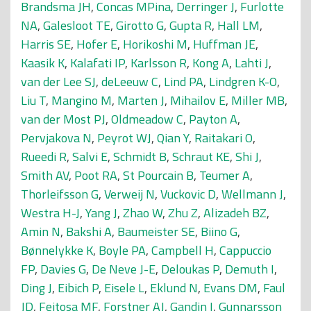
Brandsma JH
,
Concas MPina
,
Derringer J
,
Furlotte
NA
,
Galesloot TE
,
Girotto G
,
Gupta R
,
Hall LM
,
Harris SE
,
Hofer E
,
Horikoshi M
,
Huffman JE
,
Kaasik K
,
Kalafati IP
,
Karlsson R
,
Kong A
,
Lahti J
,
van der Lee SJ
,
deLeeuw C
,
Lind PA
,
Lindgren K-O
,
Liu T
,
Mangino M
,
Marten J
,
Mihailov E
,
Miller MB
,
van der Most PJ
,
Oldmeadow C
,
Payton A
,
Pervjakova N
,
Peyrot WJ
,
Qian Y
,
Raitakari O
,
Rueedi R
,
Salvi E
,
Schmidt B
,
Schraut KE
,
Shi J
,
Smith AV
,
Poot RA
,
St Pourcain B
,
Teumer A
,
Thorleifsson G
,
Verweij N
,
Vuckovic D
,
Wellmann J
,
Westra H-J
,
Yang J
,
Zhao W
,
Zhu Z
,
Alizadeh BZ
,
Amin N
,
Bakshi A
,
Baumeister SE
,
Biino G
,
Bønnelykke K
,
Boyle PA
,
Campbell H
,
Cappuccio
FP
,
Davies G
,
De Neve J-E
,
Deloukas P
,
Demuth I
,
Ding J
,
Eibich P
,
Eisele L
,
Eklund N
,
Evans DM
,
Faul
JD
,
Feitosa MF
,
Forstner AJ
,
Gandin I
,
Gunnarsson