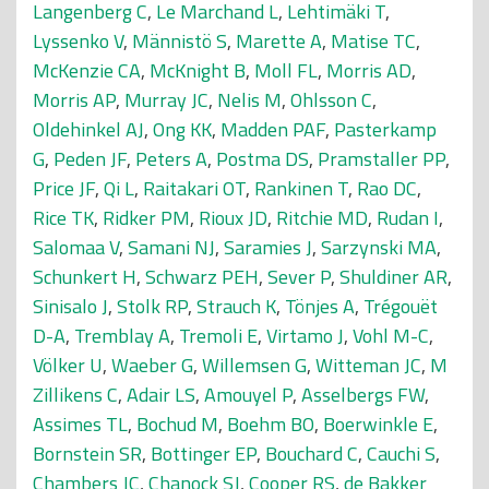
Langenberg C
,
Le Marchand L
,
Lehtimäki T
,
Lyssenko V
,
Männistö S
,
Marette A
,
Matise TC
,
McKenzie CA
,
McKnight B
,
Moll FL
,
Morris AD
,
Morris AP
,
Murray JC
,
Nelis M
,
Ohlsson C
,
Oldehinkel AJ
,
Ong KK
,
Madden PAF
,
Pasterkamp
G
,
Peden JF
,
Peters A
,
Postma DS
,
Pramstaller PP
,
Price JF
,
Qi L
,
Raitakari OT
,
Rankinen T
,
Rao DC
,
Rice TK
,
Ridker PM
,
Rioux JD
,
Ritchie MD
,
Rudan I
,
Salomaa V
,
Samani NJ
,
Saramies J
,
Sarzynski MA
,
Schunkert H
,
Schwarz PEH
,
Sever P
,
Shuldiner AR
,
Sinisalo J
,
Stolk RP
,
Strauch K
,
Tönjes A
,
Trégouët
D-A
,
Tremblay A
,
Tremoli E
,
Virtamo J
,
Vohl M-C
,
Völker U
,
Waeber G
,
Willemsen G
,
Witteman JC
,
M
Zillikens C
,
Adair LS
,
Amouyel P
,
Asselbergs FW
,
Assimes TL
,
Bochud M
,
Boehm BO
,
Boerwinkle E
,
Bornstein SR
,
Bottinger EP
,
Bouchard C
,
Cauchi S
,
Chambers JC
,
Chanock SJ
,
Cooper RS
,
de Bakker