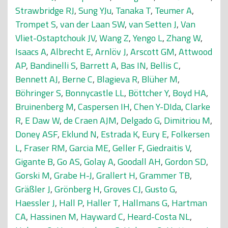
Strawbridge RJ
,
Sung YJu
,
Tanaka T
,
Teumer A
,
Trompet S
,
van der Laan SW
,
van Setten J
,
Van
Vliet-Ostaptchouk JV
,
Wang Z
,
Yengo L
,
Zhang W
,
Isaacs A
,
Albrecht E
,
Arnlöv J
,
Arscott GM
,
Attwood
AP
,
Bandinelli S
,
Barrett A
,
Bas IN
,
Bellis C
,
Bennett AJ
,
Berne C
,
Blagieva R
,
Blüher M
,
Böhringer S
,
Bonnycastle LL
,
Böttcher Y
,
Boyd HA
,
Bruinenberg M
,
Caspersen IH
,
Chen Y-DIda
,
Clarke
R
,
E Daw W
,
de Craen AJM
,
Delgado G
,
Dimitriou M
,
Doney ASF
,
Eklund N
,
Estrada K
,
Eury E
,
Folkersen
L
,
Fraser RM
,
Garcia ME
,
Geller F
,
Giedraitis V
,
Gigante B
,
Go AS
,
Golay A
,
Goodall AH
,
Gordon SD
,
Gorski M
,
Grabe H-J
,
Grallert H
,
Grammer TB
,
Gräßler J
,
Grönberg H
,
Groves CJ
,
Gusto G
,
Haessler J
,
Hall P
,
Haller T
,
Hallmans G
,
Hartman
CA
,
Hassinen M
,
Hayward C
,
Heard-Costa NL
,