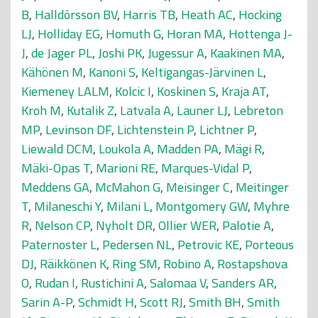
B
,
Halldórsson BV
,
Harris TB
,
Heath AC
,
Hocking
LJ
,
Holliday EG
,
Homuth G
,
Horan MA
,
Hottenga J-
J
,
de Jager PL
,
Joshi PK
,
Jugessur A
,
Kaakinen MA
,
Kähönen M
,
Kanoni S
,
Keltigangas-Järvinen L
,
Kiemeney LALM
,
Kolcic I
,
Koskinen S
,
Kraja AT
,
Kroh M
,
Kutalik Z
,
Latvala A
,
Launer LJ
,
Lebreton
MP
,
Levinson DF
,
Lichtenstein P
,
Lichtner P
,
Liewald DCM
,
Loukola A
,
Madden PA
,
Mägi R
,
Mäki-Opas T
,
Marioni RE
,
Marques-Vidal P
,
Meddens GA
,
McMahon G
,
Meisinger C
,
Meitinger
T
,
Milaneschi Y
,
Milani L
,
Montgomery GW
,
Myhre
R
,
Nelson CP
,
Nyholt DR
,
Ollier WER
,
Palotie A
,
Paternoster L
,
Pedersen NL
,
Petrovic KE
,
Porteous
DJ
,
Räikkönen K
,
Ring SM
,
Robino A
,
Rostapshova
O
,
Rudan I
,
Rustichini A
,
Salomaa V
,
Sanders AR
,
Sarin A-P
,
Schmidt H
,
Scott RJ
,
Smith BH
,
Smith