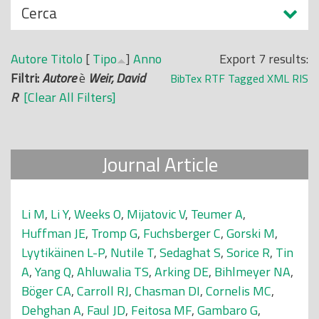
N
Cerca
o
a
p
s
r
Autore
Titolo
[
Tipo
]
Anno
Export 7 results:
c
i
Filtri:
Autore
è
Weir, David
BibTex
RTF
Tagged
XML
RIS
o
n
R
[Clear All Filters]
n
c
d
i
i
p
Journal Article
a
l
e
Li M
,
Li Y
,
Weeks O
,
Mijatovic V
,
Teumer A
,
Huffman JE
,
Tromp G
,
Fuchsberger C
,
Gorski M
,
Lyytikäinen L-P
,
Nutile T
,
Sedaghat S
,
Sorice R
,
Tin
A
,
Yang Q
,
Ahluwalia TS
,
Arking DE
,
Bihlmeyer NA
,
Böger CA
,
Carroll RJ
,
Chasman DI
,
Cornelis MC
,
Dehghan A
,
Faul JD
,
Feitosa MF
,
Gambaro G
,