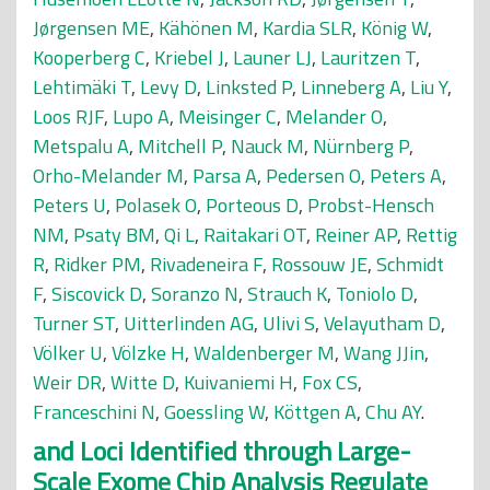
Jørgensen ME
,
Kähönen M
,
Kardia SLR
,
König W
,
Kooperberg C
,
Kriebel J
,
Launer LJ
,
Lauritzen T
,
Lehtimäki T
,
Levy D
,
Linksted P
,
Linneberg A
,
Liu Y
,
Loos RJF
,
Lupo A
,
Meisinger C
,
Melander O
,
Metspalu A
,
Mitchell P
,
Nauck M
,
Nürnberg P
,
Orho-Melander M
,
Parsa A
,
Pedersen O
,
Peters A
,
Peters U
,
Polasek O
,
Porteous D
,
Probst-Hensch
NM
,
Psaty BM
,
Qi L
,
Raitakari OT
,
Reiner AP
,
Rettig
R
,
Ridker PM
,
Rivadeneira F
,
Rossouw JE
,
Schmidt
F
,
Siscovick D
,
Soranzo N
,
Strauch K
,
Toniolo D
,
Turner ST
,
Uitterlinden AG
,
Ulivi S
,
Velayutham D
,
Völker U
,
Völzke H
,
Waldenberger M
,
Wang JJin
,
Weir DR
,
Witte D
,
Kuivaniemi H
,
Fox CS
,
Franceschini N
,
Goessling W
,
Köttgen A
,
Chu AY
.
and Loci Identified through Large-
Scale Exome Chip Analysis Regulate