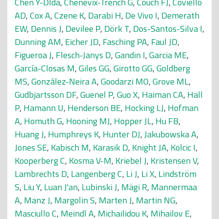
Chen Y-DIda
,
Chenevix-Trench G
,
Couch FJ
,
Coviello
AD
,
Cox A
,
Czene K
,
Darabi H
,
De Vivo I
,
Demerath
EW
,
Dennis J
,
Devilee P
,
Dörk T
,
Dos-Santos-Silva I
,
Dunning AM
,
Eicher JD
,
Fasching PA
,
Faul JD
,
Figueroa J
,
Flesch-Janys D
,
Gandin I
,
Garcia ME
,
García-Closas M
,
Giles GG
,
Girotto GG
,
Goldberg
MS
,
González-Neira A
,
Goodarzi MO
,
Grove ML
,
Gudbjartsson DF
,
Guenel P
,
Guo X
,
Haiman CA
,
Hall
P
,
Hamann U
,
Henderson BE
,
Hocking LJ
,
Hofman
A
,
Homuth G
,
Hooning MJ
,
Hopper JL
,
Hu FB
,
Huang J
,
Humphreys K
,
Hunter DJ
,
Jakubowska A
,
Jones SE
,
Kabisch M
,
Karasik D
,
Knight JA
,
Kolcic I
,
Kooperberg C
,
Kosma V-M
,
Kriebel J
,
Kristensen V
,
Lambrechts D
,
Langenberg C
,
Li J
,
Li X
,
Lindström
S
,
Liu Y
,
Luan J'an
,
Lubinski J
,
Mägi R
,
Mannermaa
A
,
Manz J
,
Margolin S
,
Marten J
,
Martin NG
,
Masciullo C
,
Meindl A
,
Michailidou K
,
Mihailov E
,