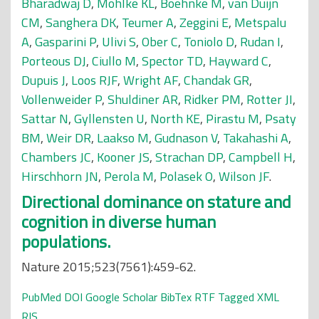
Bharadwaj D
,
Mohlke KL
,
Boehnke M
,
van Duijn
CM
,
Sanghera DK
,
Teumer A
,
Zeggini E
,
Metspalu
A
,
Gasparini P
,
Ulivi S
,
Ober C
,
Toniolo D
,
Rudan I
,
Porteous DJ
,
Ciullo M
,
Spector TD
,
Hayward C
,
Dupuis J
,
Loos RJF
,
Wright AF
,
Chandak GR
,
Vollenweider P
,
Shuldiner AR
,
Ridker PM
,
Rotter JI
,
Sattar N
,
Gyllensten U
,
North KE
,
Pirastu M
,
Psaty
BM
,
Weir DR
,
Laakso M
,
Gudnason V
,
Takahashi A
,
Chambers JC
,
Kooner JS
,
Strachan DP
,
Campbell H
,
Hirschhorn JN
,
Perola M
,
Polasek O
,
Wilson JF
.
Directional dominance on stature and
cognition in diverse human
populations.
Nature 2015;523(7561):459-62.
PubMed
DOI
Google Scholar
BibTex
RTF
Tagged
XML
RIS