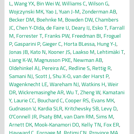
L
,
Wang YX
,
Bin Wei W
,
Williams C
,
Wilson G
,
Wojczynski MK
,
Yao J
,
Yuan J-M
,
Zonderman AB
,
Becker DM
,
Boehnke M
,
Bowden DW
,
Chambers
JC
,
Chen Y-DIda
,
de Faire U
,
Deary IJ
,
Esko T
,
Farrall
M
,
Forrester T
,
Franks PW
,
Freedman BI
,
Froguel
P
,
Gasparini P
,
Gieger C
,
Horta BLessa
,
Hung Y-J
,
Jonas JB
,
Kato N
,
Kooner JS
,
Laakso M
,
Lehtimäki T
,
Liang K-W
,
Magnusson PKE
,
Newman AB
,
Oldehinkel AJ
,
Pereira AC
,
Redline S
,
Rettig R
,
Samani NJ
,
Scott J
,
Shu X-O
,
van der Harst P
,
Wagenknecht LE
,
Wareham NJ
,
Watkins H
,
Weir
DR
,
Wickremasinghe AR
,
Wu T
,
Zheng W
,
Kamatani
Y
,
Laurie CC
,
Bouchard C
,
Cooper RS
,
Evans MK
,
Gudnason V
,
Kardia SLR
,
Kritchevsky SB
,
Levy D
,
O'Connell JR
,
Psaty BM
,
van Dam RM
,
Sims M
,
Arnett DK
,
Mook-Kanamori DO
,
Kelly TN
,
Fox ER
,
Hayward C
,
Fornage M
,
Rotimi CN
,
Province MA
,