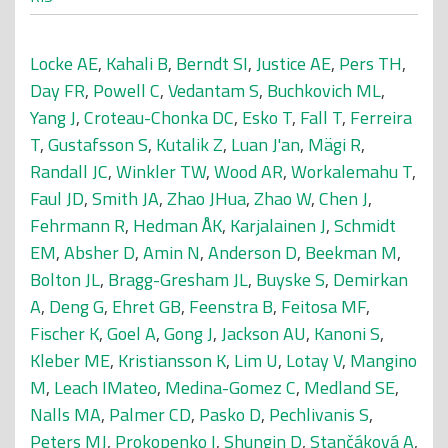
Locke AE
,
Kahali B
,
Berndt SI
,
Justice AE
,
Pers TH
,
Day FR
,
Powell C
,
Vedantam S
,
Buchkovich ML
,
Yang J
,
Croteau-Chonka DC
,
Esko T
,
Fall T
,
Ferreira
T
,
Gustafsson S
,
Kutalik Z
,
Luan J'an
,
Mägi R
,
Randall JC
,
Winkler TW
,
Wood AR
,
Workalemahu T
,
Faul JD
,
Smith JA
,
Zhao JHua
,
Zhao W
,
Chen J
,
Fehrmann R
,
Hedman ÅK
,
Karjalainen J
,
Schmidt
EM
,
Absher D
,
Amin N
,
Anderson D
,
Beekman M
,
Bolton JL
,
Bragg-Gresham JL
,
Buyske S
,
Demirkan
A
,
Deng G
,
Ehret GB
,
Feenstra B
,
Feitosa MF
,
Fischer K
,
Goel A
,
Gong J
,
Jackson AU
,
Kanoni S
,
Kleber ME
,
Kristiansson K
,
Lim U
,
Lotay V
,
Mangino
M
,
Leach IMateo
,
Medina-Gomez C
,
Medland SE
,
Nalls MA
,
Palmer CD
,
Pasko D
,
Pechlivanis S
,
Peters MJ
,
Prokopenko I
,
Shungin D
,
Stančáková A
,