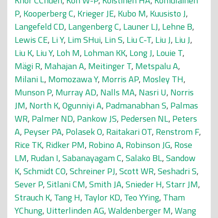
Khor CChuen
,
Koh W-P
,
Koistinen HA
,
Komulainen
P
,
Kooperberg C
,
Krieger JE
,
Kubo M
,
Kuusisto J
,
Langefeld CD
,
Langenberg C
,
Launer LJ
,
Lehne B
,
Lewis CE
,
Li Y
,
Lim SHui
,
Lin S
,
Liu C-T
,
Liu J
,
Liu J
,
Liu K
,
Liu Y
,
Loh M
,
Lohman KK
,
Long J
,
Louie T
,
Mägi R
,
Mahajan A
,
Meitinger T
,
Metspalu A
,
Milani L
,
Momozawa Y
,
Morris AP
,
Mosley TH
,
Munson P
,
Murray AD
,
Nalls MA
,
Nasri U
,
Norris
JM
,
North K
,
Ogunniyi A
,
Padmanabhan S
,
Palmas
WR
,
Palmer ND
,
Pankow JS
,
Pedersen NL
,
Peters
A
,
Peyser PA
,
Polasek O
,
Raitakari OT
,
Renstrom F
,
Rice TK
,
Ridker PM
,
Robino A
,
Robinson JG
,
Rose
LM
,
Rudan I
,
Sabanayagam C
,
Salako BL
,
Sandow
K
,
Schmidt CO
,
Schreiner PJ
,
Scott WR
,
Seshadri S
,
Sever P
,
Sitlani CM
,
Smith JA
,
Snieder H
,
Starr JM
,
Strauch K
,
Tang H
,
Taylor KD
,
Teo YYing
,
Tham
YChung
,
Uitterlinden AG
,
Waldenberger M
,
Wang