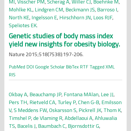
MI
,
Visscher PM
,
Scherag A
,
Willer CJ
,
Boehnke M
,
Mohlke KL
,
Lindgren CM
,
Beckmann JS
,
Barroso I
,
North KE
,
Ingelsson E
,
Hirschhorn JN
,
Loos RJF
,
Speliotes EK
.
Genetic studies of body mass index
yield new insights for obesity biology.
Nature 2015;518(7538):197-206.
PubMed
DOI
Google Scholar
BibTex
RTF
Tagged
XML
RIS
Okbay A
,
Beauchamp JP
,
Fontana MAlan
,
Lee JJ
,
Pers TH
,
Rietveld CA
,
Turley P
,
Chen G-B
,
Emilsson
V
,
S Meddens FW
,
Oskarsson S
,
Pickrell JK
,
Thom K
,
Timshel P
,
de Vlaming R
,
Abdellaoui A
,
Ahluwalia
TS
,
Bacelis J
,
Baumbach C
,
Bjornsdottir G
,