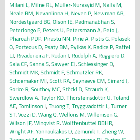
Milani L
,
Milne RL
,
Müller-Nurasyid M
,
Nalls M
,
Neale BM
,
Nevanlinna H
,
Neven P
,
Newman AB
,
Nordestgaard BG
,
Olson JE
,
Padmanabhan S
,
Peterlongo P
,
Peters U
,
Petersmann A
,
Peto J
,
Pharoah PDP
,
Pirastu NN
,
Pirie A
,
Pistis G
,
Polasek
O
,
Porteous D
,
Psaty BM
,
Pylkäs K
,
Radice P
,
Raffel
LJ
,
Rivadeneira F
,
Rudan I
,
Rudolph A
,
Ruggiero D
,
Sala CF
,
Sanna S
,
Sawyer EJ
,
Schlessinger D
,
Schmidt MK
,
Schmidt F
,
Schmutzler RK
,
Schoemaker MJ
,
Scott RA
,
Seynaeve CM
,
Simard J
,
Sorice R
,
Southey MC
,
Stöckl D
,
Strauch K
,
Swerdlow A
,
Taylor KD
,
Thorsteinsdottir U
,
Toland
AE
,
Tomlinson I
,
Truong T
,
Tryggvadottir L
,
Turner
ST
,
Vozzi D
,
Wang Q
,
Wellons M
,
Willemsen G
,
Wilson JF
,
Winqvist R
,
Wolffenbuttel BBHR
,
Wright AF
,
Yannoukakos D
,
Zemunik T
,
Zheng W
,
Zygmunt M
,
Bergmann S
,
Boomsma DI
,
Buring JE
,