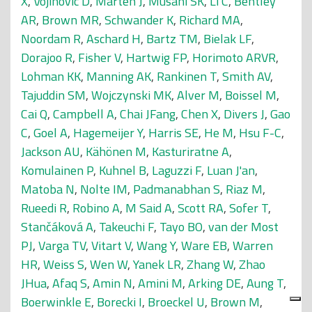
X
,
Vojinovic D
,
Marten J
,
Musani SK
,
Li C
,
Bentley
AR
,
Brown MR
,
Schwander K
,
Richard MA
,
Noordam R
,
Aschard H
,
Bartz TM
,
Bielak LF
,
Dorajoo R
,
Fisher V
,
Hartwig FP
,
Horimoto ARVR
,
Lohman KK
,
Manning AK
,
Rankinen T
,
Smith AV
,
Tajuddin SM
,
Wojczynski MK
,
Alver M
,
Boissel M
,
Cai Q
,
Campbell A
,
Chai JFang
,
Chen X
,
Divers J
,
Gao
C
,
Goel A
,
Hagemeijer Y
,
Harris SE
,
He M
,
Hsu F-C
,
Jackson AU
,
Kähönen M
,
Kasturiratne A
,
Komulainen P
,
Kuhnel B
,
Laguzzi F
,
Luan J'an
,
Matoba N
,
Nolte IM
,
Padmanabhan S
,
Riaz M
,
Rueedi R
,
Robino A
,
M Said A
,
Scott RA
,
Sofer T
,
Stančáková A
,
Takeuchi F
,
Tayo BO
,
van der Most
PJ
,
Varga TV
,
Vitart V
,
Wang Y
,
Ware EB
,
Warren
HR
,
Weiss S
,
Wen W
,
Yanek LR
,
Zhang W
,
Zhao
JHua
,
Afaq S
,
Amin N
,
Amini M
,
Arking DE
,
Aung T
,
Boerwinkle E
,
Borecki I
,
Broeckel U
,
Brown M
,