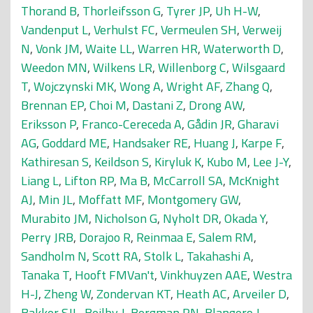
Thorand B
,
Thorleifsson G
,
Tyrer JP
,
Uh H-W
,
Vandenput L
,
Verhulst FC
,
Vermeulen SH
,
Verweij
N
,
Vonk JM
,
Waite LL
,
Warren HR
,
Waterworth D
,
Weedon MN
,
Wilkens LR
,
Willenborg C
,
Wilsgaard
T
,
Wojczynski MK
,
Wong A
,
Wright AF
,
Zhang Q
,
Brennan EP
,
Choi M
,
Dastani Z
,
Drong AW
,
Eriksson P
,
Franco-Cereceda A
,
Gådin JR
,
Gharavi
AG
,
Goddard ME
,
Handsaker RE
,
Huang J
,
Karpe F
,
Kathiresan S
,
Keildson S
,
Kiryluk K
,
Kubo M
,
Lee J-Y
,
Liang L
,
Lifton RP
,
Ma B
,
McCarroll SA
,
McKnight
AJ
,
Min JL
,
Moffatt MF
,
Montgomery GW
,
Murabito JM
,
Nicholson G
,
Nyholt DR
,
Okada Y
,
Perry JRB
,
Dorajoo R
,
Reinmaa E
,
Salem RM
,
Sandholm N
,
Scott RA
,
Stolk L
,
Takahashi A
,
Tanaka T
,
Hooft FMVan't
,
Vinkhuyzen AAE
,
Westra
H-J
,
Zheng W
,
Zondervan KT
,
Heath AC
,
Arveiler D
,
Bakker SJL
,
Beilby J
,
Bergman RN
,
Blangero J
,