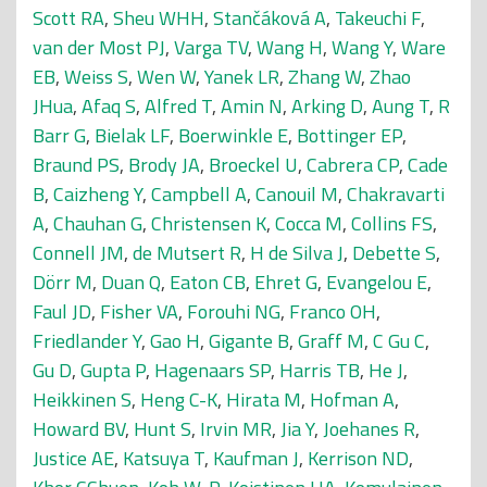
Scott RA
,
Sheu WHH
,
Stančáková A
,
Takeuchi F
,
van der Most PJ
,
Varga TV
,
Wang H
,
Wang Y
,
Ware
EB
,
Weiss S
,
Wen W
,
Yanek LR
,
Zhang W
,
Zhao
JHua
,
Afaq S
,
Alfred T
,
Amin N
,
Arking D
,
Aung T
,
R
Barr G
,
Bielak LF
,
Boerwinkle E
,
Bottinger EP
,
Braund PS
,
Brody JA
,
Broeckel U
,
Cabrera CP
,
Cade
B
,
Caizheng Y
,
Campbell A
,
Canouil M
,
Chakravarti
A
,
Chauhan G
,
Christensen K
,
Cocca M
,
Collins FS
,
Connell JM
,
de Mutsert R
,
H de Silva J
,
Debette S
,
Dörr M
,
Duan Q
,
Eaton CB
,
Ehret G
,
Evangelou E
,
Faul JD
,
Fisher VA
,
Forouhi NG
,
Franco OH
,
Friedlander Y
,
Gao H
,
Gigante B
,
Graff M
,
C Gu C
,
Gu D
,
Gupta P
,
Hagenaars SP
,
Harris TB
,
He J
,
Heikkinen S
,
Heng C-K
,
Hirata M
,
Hofman A
,
Howard BV
,
Hunt S
,
Irvin MR
,
Jia Y
,
Joehanes R
,
Justice AE
,
Katsuya T
,
Kaufman J
,
Kerrison ND
,