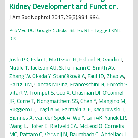
Kidney Development and Function.
J Am Soc Nephrol 2017;28(3):981-994.
PubMed
DOI
Google Scholar
BibTex
RTF
Tagged
XML
RIS
Joshi PK
,
Esko T
,
Mattsson H
,
Eklund N
,
Gandin I
,
Nutile T
,
Jackson AU
,
Schurmann C
,
Smith AV
,
Zhang W
,
Okada Y
,
Stančáková A
,
Faul JD
,
Zhao W
,
Bartz TM
,
Concas MPina
,
Franceschini N
,
Enroth S
,
Vitart V
,
Trompet S
,
Guo X
,
Chasman DI
,
O'Connel
JR
,
Corre T
,
Nongmaithem SS
,
Chen Y
,
Mangino M
,
Ruggiero D
,
Traglia M
,
Farmaki A-E
,
Kacprowski T
,
Bjonnes A
,
van der Spek A
,
Wu Y
,
Giri AK
,
Yanek LR
,
Wang L
,
Hofer E
,
Rietveld CA
,
McLeod O
,
Cornelis
MC
,
Pattaro C
,
Verweij N
,
Baumbach C
,
Abdellaoui