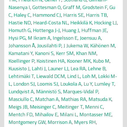
Nasenya I
,
Gottesman O
,
Graff M
,
Grodstein F
,
Gu
C
,
Haley C
,
Hammond CJ
,
Harris SE
,
Harris TB
,
Hastie ND
,
Heard-Costa NL
,
Heikkilä K
,
Hocking LJ
,
Homuth G
,
Hottenga J-J
,
Huang J
,
Huffman JE
,
Hysi PG
,
M Ikram A
,
Ingelsson E
,
Joensuu A
,
Johansson Å
,
Jousilahti P
,
J Jukema W
,
Kähönen M
,
Kamatani Y
,
Kanoni S
,
Kerr SM
,
Khan NM
,
Koellinger P
,
Koistinen HA
,
Kooner MK
,
Kubo M
,
Kuusisto J
,
Lahti J
,
Launer LJ
,
Lea RA
,
Lehne B
,
Lehtimäki T
,
Liewald DCM
,
Lind L
,
Loh M
,
Lokki M-
L
,
London SJ
,
Loomis SJ
,
Loukola A
,
Lu Y
,
Lumley T
,
Lundqvist A
,
Männistö S
,
Marques-Vidal P
,
Masciullo C
,
Matchan A
,
Mathias RA
,
Matsuda K
,
Meigs JB
,
Meisinger C
,
Meitinger T
,
Menni C
,
Mentch FD
,
Mihailov E
,
Milani L
,
Montasser ME
,
Montgomery GW
,
Morrison A
,
Myers RH
,