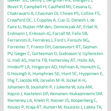
Bovet P
,
Campbell H
,
Caulfield MJ
,
Cesana G
,
Chakravarti A
,
Chasman DI
,
Chines PS
,
Collins FS
,
Crawford DC
,
L Cupples A
,
Cusi D
,
Danesh J
,
de
Faire U
,
Ruijter HM den
,
Dominiczak AF
,
Erbel R
,
Erdmann J
,
Eriksson JG
,
Farrall M
,
Felix SB
,
Ferrannini E
,
Ferrières J
,
Ford I
,
Forouhi NG
,
Forrester T
,
Franco OH
,
Gansevoort RT
,
Gejman
PV
,
Gieger C
,
Gottesman O
,
Gudnason V
,
Gyllensten
U
,
Hall AS
,
Harris TB
,
Hattersley AT
,
Hicks AA
,
Hindorff LA
,
Hingorani AD
,
Hofman A
,
Homuth G
,
G Hovingh K
,
Humphries SE
,
Hunt SC
,
Hyppönen E
,
Illig T
,
Jacobs KB
,
Järvelin M-R
,
Jöckel K-H
,
Johansen B
,
Jousilahti P
,
J Jukema W
,
Jula AM
,
Kaprio J
,
Kastelein JJP
,
Keinanen-Kiukaanniemi SM
,
Kiemeney LA
,
Knekt P
,
Kooner JS
,
Kooperberg C
,
Kovacs P
,
Kraja AT
,
Kumari M
,
Kuusisto J
,
Lakka TA
,