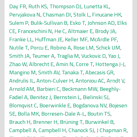
Day FR
,
Ruth KS
,
Thompson DJ
,
Lunetta KL
,
Pervjakova N
,
Chasman DI
,
Stolk L
,
Finucane HK
,
Sulem P
,
Bulik-Sullivan B
,
Esko T
,
Johnson AD
,
Elks
CE
,
Franceschini N
,
He C
,
Altmaier E
,
Brody JA
,
Franke LL
,
Huffman JE
,
Keller MF
,
McArdle PF
,
Nutile T
,
Porcu E
,
Robino A
,
Rose LM
,
Schick UM
,
Smith JA
,
Teumer A
,
Traglia M
,
Vuckovic D
,
Yao J
,
Zhao W
,
Albrecht E
,
Amin N
,
Corre T
,
Hottenga J-J
,
Mangino M
,
Smith AV
,
Tanaka T
,
Abecasis GR
,
Andrulis IL
,
Anton-Culver H
,
Antoniou AC
,
Arndt V
,
Arnold AM
,
Barbieri C
,
Beckmann MW
,
Beeghly-
Fadiel A
,
Benitez J
,
Bernstein L
,
Bielinski SJ
,
Blomqvist C
,
Boerwinkle E
,
Bogdanova NV
,
Bojesen
SE
,
Bolla MK
,
Borresen-Dale A-L
,
Boutin TS
,
Brauch H
,
Brenner H
,
Brüning T
,
Burwinkel B
,
Campbell A
,
Campbell H
,
Chanock SJ
,
J Chapman R
,