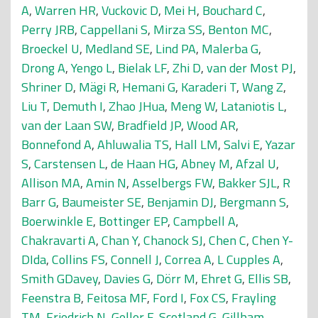
A
,
Warren HR
,
Vuckovic D
,
Mei H
,
Bouchard C
,
Perry JRB
,
Cappellani S
,
Mirza SS
,
Benton MC
,
Broeckel U
,
Medland SE
,
Lind PA
,
Malerba G
,
Drong A
,
Yengo L
,
Bielak LF
,
Zhi D
,
van der Most PJ
,
Shriner D
,
Mägi R
,
Hemani G
,
Karaderi T
,
Wang Z
,
Liu T
,
Demuth I
,
Zhao JHua
,
Meng W
,
Lataniotis L
,
van der Laan SW
,
Bradfield JP
,
Wood AR
,
Bonnefond A
,
Ahluwalia TS
,
Hall LM
,
Salvi E
,
Yazar
S
,
Carstensen L
,
de Haan HG
,
Abney M
,
Afzal U
,
Allison MA
,
Amin N
,
Asselbergs FW
,
Bakker SJL
,
R
Barr G
,
Baumeister SE
,
Benjamin DJ
,
Bergmann S
,
Boerwinkle E
,
Bottinger EP
,
Campbell A
,
Chakravarti A
,
Chan Y
,
Chanock SJ
,
Chen C
,
Chen Y-
DIda
,
Collins FS
,
Connell J
,
Correa A
,
L Cupples A
,
Smith GDavey
,
Davies G
,
Dörr M
,
Ehret G
,
Ellis SB
,
Feenstra B
,
Feitosa MF
,
Ford I
,
Fox CS
,
Frayling
TM
,
Friedrich N
,
Geller F
,
Scotland G
,
Gillham-