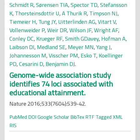
Schmidt R
,
Sørensen TIA
,
Spector TD
,
Stefansson
K
,
Thorsteinsdottir U
,
A Thurik R
,
Timpson NJ
,
Tiemeier H
,
Tung JY
,
Uitterlinden AG
,
Vitart V
,
Vollenweider P
,
Weir DR
,
Wilson JF
,
Wright AF
,
Conley DC
,
Krueger RF
,
Smith GDavey
,
Hofman A
,
Laibson DI
,
Medland SE
,
Meyer MN
,
Yang J
,
Johannesson M
,
Visscher PM
,
Esko T
,
Koellinger
PD
,
Cesarini D
,
Benjamin DJ
.
Genome-wide association study
identifies 74 loci associated with
educational attainment.
Nature 2016;533(7604):539-42.
PubMed
DOI
Google Scholar
BibTex
RTF
Tagged
XML
RIS