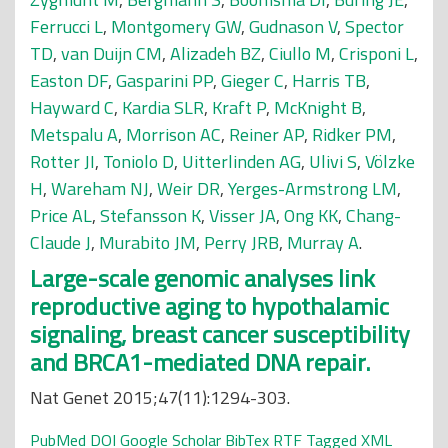
Ferrucci L
,
Montgomery GW
,
Gudnason V
,
Spector
TD
,
van Duijn CM
,
Alizadeh BZ
,
Ciullo M
,
Crisponi L
,
Easton DF
,
Gasparini PP
,
Gieger C
,
Harris TB
,
Hayward C
,
Kardia SLR
,
Kraft P
,
McKnight B
,
Metspalu A
,
Morrison AC
,
Reiner AP
,
Ridker PM
,
Rotter JI
,
Toniolo D
,
Uitterlinden AG
,
Ulivi S
,
Völzke
H
,
Wareham NJ
,
Weir DR
,
Yerges-Armstrong LM
,
Price AL
,
Stefansson K
,
Visser JA
,
Ong KK
,
Chang-
Claude J
,
Murabito JM
,
Perry JRB
,
Murray A
.
Large-scale genomic analyses link
reproductive aging to hypothalamic
signaling, breast cancer susceptibility
and BRCA1-mediated DNA repair.
Nat Genet 2015;47(11):1294-303.
PubMed
DOI
Google Scholar
BibTex
RTF
Tagged
XML