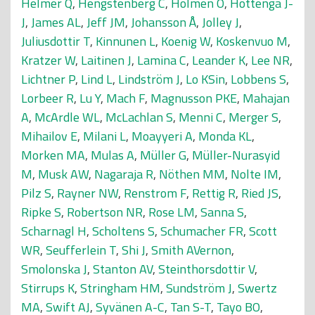
Helmer Q
,
Hengstenberg C
,
Holmen O
,
Hottenga J-
J
,
James AL
,
Jeff JM
,
Johansson Å
,
Jolley J
,
Juliusdottir T
,
Kinnunen L
,
Koenig W
,
Koskenvuo M
,
Kratzer W
,
Laitinen J
,
Lamina C
,
Leander K
,
Lee NR
,
Lichtner P
,
Lind L
,
Lindström J
,
Lo KSin
,
Lobbens S
,
Lorbeer R
,
Lu Y
,
Mach F
,
Magnusson PKE
,
Mahajan
A
,
McArdle WL
,
McLachlan S
,
Menni C
,
Merger S
,
Mihailov E
,
Milani L
,
Moayyeri A
,
Monda KL
,
Morken MA
,
Mulas A
,
Müller G
,
Müller-Nurasyid
M
,
Musk AW
,
Nagaraja R
,
Nöthen MM
,
Nolte IM
,
Pilz S
,
Rayner NW
,
Renstrom F
,
Rettig R
,
Ried JS
,
Ripke S
,
Robertson NR
,
Rose LM
,
Sanna S
,
Scharnagl H
,
Scholtens S
,
Schumacher FR
,
Scott
WR
,
Seufferlein T
,
Shi J
,
Smith AVernon
,
Smolonska J
,
Stanton AV
,
Steinthorsdottir V
,
Stirrups K
,
Stringham HM
,
Sundström J
,
Swertz
MA
,
Swift AJ
,
Syvänen A-C
,
Tan S-T
,
Tayo BO
,