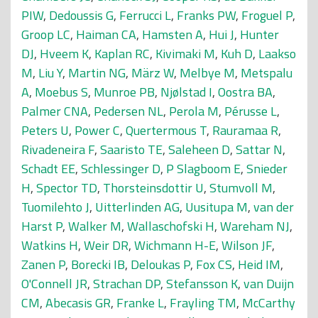
PIW
,
Dedoussis G
,
Ferrucci L
,
Franks PW
,
Froguel P
,
Groop LC
,
Haiman CA
,
Hamsten A
,
Hui J
,
Hunter
DJ
,
Hveem K
,
Kaplan RC
,
Kivimaki M
,
Kuh D
,
Laakso
M
,
Liu Y
,
Martin NG
,
März W
,
Melbye M
,
Metspalu
A
,
Moebus S
,
Munroe PB
,
Njølstad I
,
Oostra BA
,
Palmer CNA
,
Pedersen NL
,
Perola M
,
Pérusse L
,
Peters U
,
Power C
,
Quertermous T
,
Rauramaa R
,
Rivadeneira F
,
Saaristo TE
,
Saleheen D
,
Sattar N
,
Schadt EE
,
Schlessinger D
,
P Slagboom E
,
Snieder
H
,
Spector TD
,
Thorsteinsdottir U
,
Stumvoll M
,
Tuomilehto J
,
Uitterlinden AG
,
Uusitupa M
,
van der
Harst P
,
Walker M
,
Wallaschofski H
,
Wareham NJ
,
Watkins H
,
Weir DR
,
Wichmann H-E
,
Wilson JF
,
Zanen P
,
Borecki IB
,
Deloukas P
,
Fox CS
,
Heid IM
,
O'Connell JR
,
Strachan DP
,
Stefansson K
,
van Duijn
CM
,
Abecasis GR
,
Franke L
,
Frayling TM
,
McCarthy