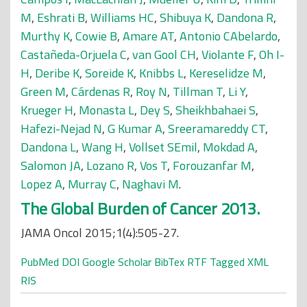
M
,
Eshrati B
,
Williams HC
,
Shibuya K
,
Dandona R
,
Murthy K
,
Cowie B
,
Amare AT
,
Antonio CAbelardo
,
Castañeda-Orjuela C
,
van Gool CH
,
Violante F
,
Oh I-
H
,
Deribe K
,
Soreide K
,
Knibbs L
,
Kereselidze M
,
Green M
,
Cárdenas R
,
Roy N
,
Tillman T
,
Li Y
,
Krueger H
,
Monasta L
,
Dey S
,
Sheikhbahaei S
,
Hafezi-Nejad N
,
G Kumar A
,
Sreeramareddy CT
,
Dandona L
,
Wang H
,
Vollset SEmil
,
Mokdad A
,
Salomon JA
,
Lozano R
,
Vos T
,
Forouzanfar M
,
Lopez A
,
Murray C
,
Naghavi M
.
The Global Burden of Cancer 2013.
JAMA Oncol 2015;1(4):505-27.
PubMed
DOI
Google Scholar
BibTex
RTF
Tagged
XML
RIS