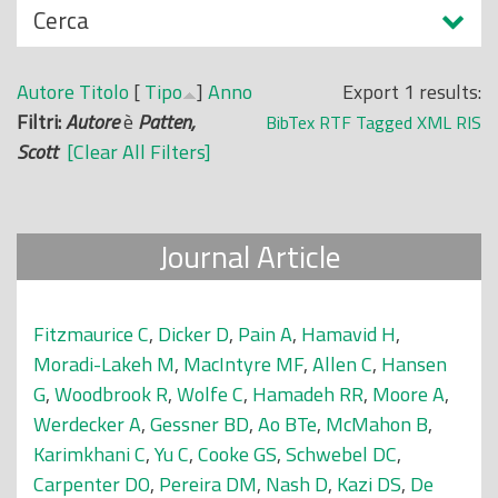
N
Cerca
o
a
p
s
r
Autore
Titolo
[
Tipo
]
Anno
Export 1 results:
c
i
Filtri:
Autore
è
Patten,
BibTex
RTF
Tagged
XML
RIS
o
n
Scott
[Clear All Filters]
n
c
d
i
i
p
Journal Article
a
l
e
Fitzmaurice C
,
Dicker D
,
Pain A
,
Hamavid H
,
Moradi-Lakeh M
,
MacIntyre MF
,
Allen C
,
Hansen
G
,
Woodbrook R
,
Wolfe C
,
Hamadeh RR
,
Moore A
,
Werdecker A
,
Gessner BD
,
Ao BTe
,
McMahon B
,
Karimkhani C
,
Yu C
,
Cooke GS
,
Schwebel DC
,
Carpenter DO
,
Pereira DM
,
Nash D
,
Kazi DS
,
De