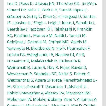
Leo D
,
Plass D
,
Ukwaja KN
,
Thurston GD
,
Jin KYun
,
Simard EP
,
Mills E
,
Park E-K
,
Catalá-López F
,
deVeber G
,
Gotay C
,
Khan G
,
H Hosgood D
,
Santos
IS
,
Leasher JL
,
Singh J
,
Leigh J
,
Jonas J
,
Sanabria J
,
Beardsley J
,
Jacobsen KH
,
Takahashi K
,
Franklin
RC
,
Ronfani L
,
Montico M
,
Naldi L
,
Tonelli M
,
Geleijnse J
,
Petzold M
,
Shrime MG
,
Younis M
,
Yonemoto N
,
Breitborde N
,
Yip P
,
Pourmalek F
,
Lotufo PA
,
Esteghamati A
,
Hankey GJ
,
Ali R
,
Lunevicius R
,
Malekzadeh R
,
Dellavalle R
,
Weintraub R
,
Lucas R
,
Hay R
,
Rojas-Rueda D
,
Westerman R
,
Sepanlou SG
,
Nolte S
,
Patten S
,
Weichenthal S
,
Abera SFerede
,
Fereshtehnejad S-
M
,
Shiue I
,
Driscoll T
,
Vasankari T
,
Alsharif U
,
Rahimi-Movaghar V
,
Vlassov VV
,
Marcenes WS
,
Mekonnen W
,
Melaku YAdama
,
Yano Y
,
Artaman A
,
Campos I
,
MacLachlan J
,
Mueller U
,
Kim D
,
Trillini